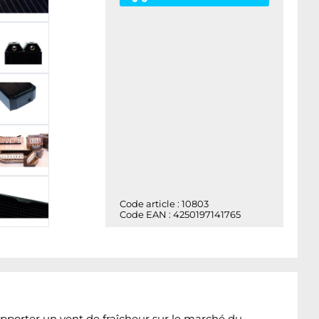
Code article : 10803
Code EAN : 4250197141765
pporter un vent de fraîcheur sur le marché du