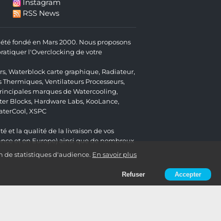
Instagram
RSS News
 a été fondé en Mars 2000. Nous proposons
atiquer l'Overclocking de votre
rs
,
Waterblock carte graphique
,
Radiateur
,
s Thermiques
,
Ventilateurs Processeurs
,
 principales marques de Watercooling,
er Blocks
,
Hardware Labs
,
KooLance
,
aterCool
,
XSPC
é et la qualité de la livraison de vos
ance et en Europe) ainsi que de nombreux
n de statistiques d'audience.
En savoir plus
Refuser
Accepter