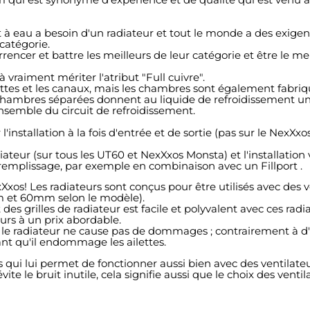
à eau a besoin d'un radiateur et tout le monde a des exigenc
 catégorie.
cer et battre les meilleurs de leur catégorie et être le meill
vraiment mériter l'atribut "Full cuivre".
ettes et les canaux, mais les chambres sont également fabriq
chambres séparées donnent au liquide de refroidissement une 
nsemble du circuit de refroidissement.
installation à la fois d'entrée et de sortie (pas sur le NexXxo
eur (sur tous les UT60 et NexXxos Monsta) et l'installation v
 remplissage, par exemple en combinaison avec un Fillport .
exXxos! Les radiateurs sont conçus pour être utilisés avec de
m et 60mm selon le modèle).
des grilles de radiateur est facile et polyvalent avec ces radi
urs à un prix abordable.
 le radiateur ne cause pas de dommages ; contrairement à d'a
nt qu'il endommage les ailettes.
s qui lui permet de fonctionner aussi bien avec des ventilate
ite le bruit inutile, cela signifie aussi que le choix des venti