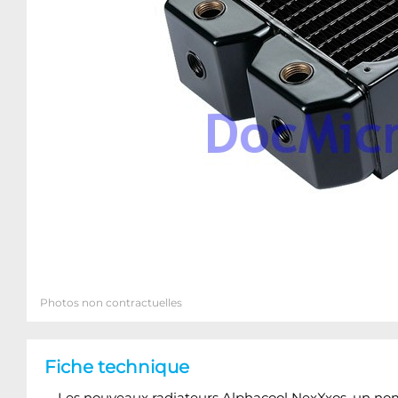
Photos non contractuelles
Fiche technique
Les nouveaux radiateurs Alphacool NexXxos, un nom 