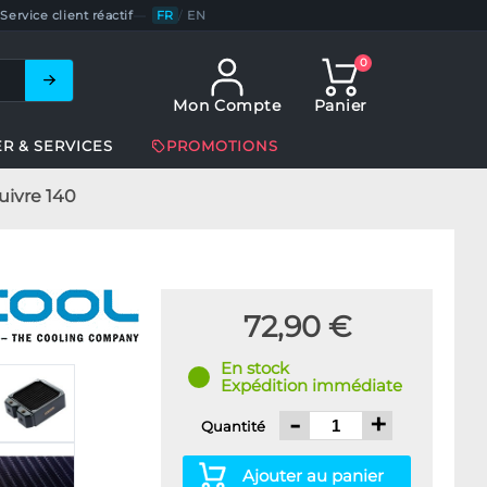
Service client réactif
—
FR
/
EN
0
Mon Compte
Panier
ER & SERVICES
PROMOTIONS
uivre 140
72,90 €
En stock
Expédition immédiate
-
+
Quantité
Ajouter au panier