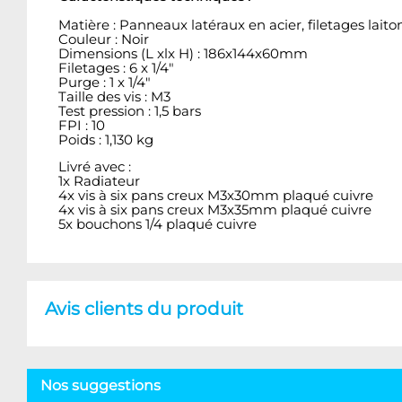
Matière : Panneaux latéraux en acier, filetages lait
Couleur : Noir
Dimensions (L xlx H) : 186x144x60mm
Filetages : 6 x 1/4"
Purge : 1 x 1/4"
Taille des vis : M3
Test pression : 1,5 bars
FPI : 10
Poids : 1,130 kg
Livré avec :
1x Radiateur
4x vis à six pans creux M3x30mm plaqué cuivre
4x vis à six pans creux M3x35mm plaqué cuivre
5x bouchons 1/4 plaqué cuivre
Avis clients du produit
Nos suggestions