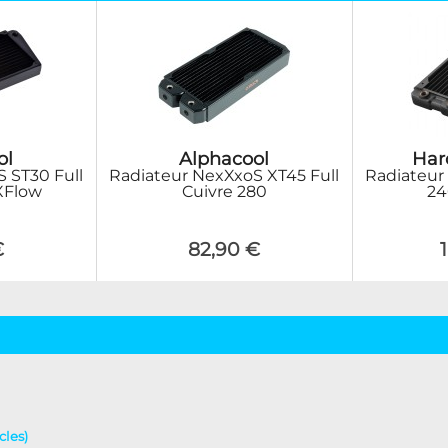
ol
Alphacool
Har
 ST30 Full
Radiateur NexXxoS XT45 Full
Radiateur
 XFlow
Cuivre 280
24
€
82,90 €
cles)