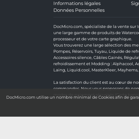
Informations légales
Sig
Données Personnelles
DocMicro.com, spécialiste de la vente sur
une large gamme de produits de Watercooli
processeur et de votre carte graphique.
Vous trouverez une large sélection des mei
Pompes
,
Réservoirs
,
Tuyau
,
Liquide de ref
Accessoires silence
,
Câbles Gainés
,
Régula
refroidissement et Modding :
Alphacool
,
A
Laing
,
Liquid.cool
,
MasterKleer
,
Mayhems
La satisfaction du client est au cœur de nos
commandes. Nous vous proposons de nombre
modes de paiement sécurisés (Carte bancai
DocMicro.com utilise un nombre minimal de Cookies afin de garant