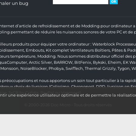
naler un bug
 Internet d’article de refroidissement et de Modding pour ordinateur
ng permettant de réduire les nuisances sonores de votre PC et de pr
lleurs produits pour équiper votre ordinateur :
Waterblock Processeu
roidissement
,
Embouts
,
Kit complet
Ventilateurs Boîtiers
,
Pâtes & Pad
teurs température
,
Modding
. Nous sommes distributeur officiel des
quaComputer
,
Arctic Silver
,
BARROW
,
BitFenix
,
Bykski
,
Eheim
,
EK Wat
,
Monsoon
,
NoiseBlocker
,
Phobya
,
SwifTech
,
Thermal Grizzly
,
Tygon
,
W
 préoccupations et nous apportons un soin tout particulier à la rapidit
ux choix de livraison (Colissimo, Chronopost, DPD, livraison en Fr
re, 3xCB by Cofidis, PayPal ou Virement).
ir une expérience utilisateur optimale et de permettre la réalisatio
© 2000-2026
Doc Micro
- Tous droits réservés