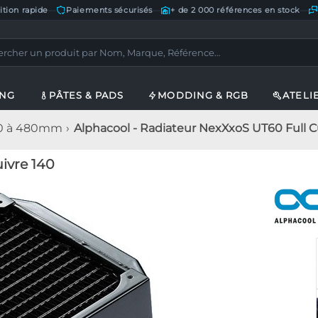
ition rapide
—
Paiements sécurisés
—
+ de 2 000 références en stock
—
ING
PÂTES & PADS
MODDING & RGB
ATELI
20 à 480mm
Alphacool - Radiateur NexXxoS UT60 Full C
ivre 140