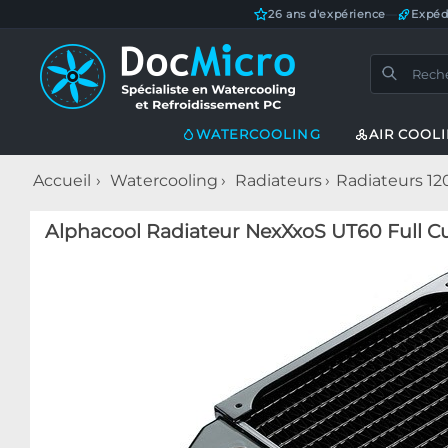
26 ans d'expérience
—
Expéd
WATERCOOLING
AIR COOL
Accueil
Watercooling
Radiateurs
Radiateurs 1
Alphacool Radiateur NexXxoS UT60 Full Cu