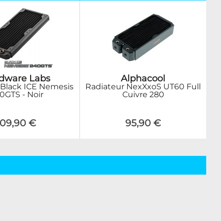
dware Labs
Alphacool
 Black ICE Nemesis
Radiateur NexXxoS UT60 Full
0GTS - Noir
Cuivre 280
109,90 €
95,90 €