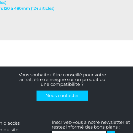
les)
urs 120 à 480mm (124 articles)
Vous souhaitez être conseillé pour votre
achat, être renseigné sur un produit ou
une compatibilité ?
Nous contacter
Inscrivez-vous à notre newsletter et
n d'accès
restez informé des bons plans :
n du site