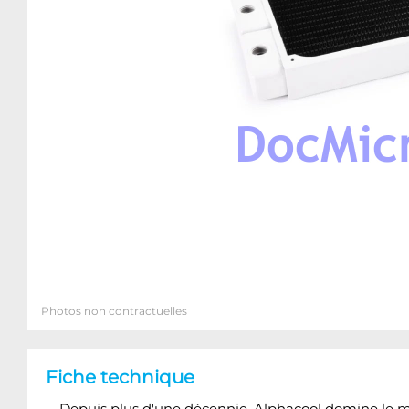
Photos non contractuelles
Fiche technique
Depuis plus d'une décennie, Alphacool domine le ma