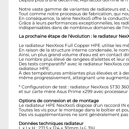
Notre vaste gamme de variantes de radiateurs est
Tout comme notre processus de fabrication, qui nous 
En conséquence, la série NexXxoS offre la conductiv
Grâce à leurs performances exceptionnelles, les r
indispensables dans de nombreux domaines de l'ind
La prochaine étape de l'évolution : le radiateur Ne
Le radiateur NexXxos Full Copper HPE utilise les m
En raison de la structure interne condensée, le nom
Ainsi, un plus grand volume d'eau est en contact dir
Le nombre plus élevé de rangées d'ailettes et leur
Des tests comparatifs* avec le radiateur NexXxos c
radiateur HPE.
À des températures ambiantes plus élevées et à des
même progressivement, atteignant une augmentatio
* Configuration de test : radiateur NexXxos ST30 3
et sur carte mère Asus Prime x299 avec processeur I
Options de connexion et de montage
Le radiateur HPE NexXxoS dispose d'un raccord IN e
Toutes les vis pour le montage dans le boîtier et po
Des vis supplémentaires ne sont généralement pas 
Données techniques radiateur
L x l x H : 271,5 x 124 x 30mm (+/- 3%)