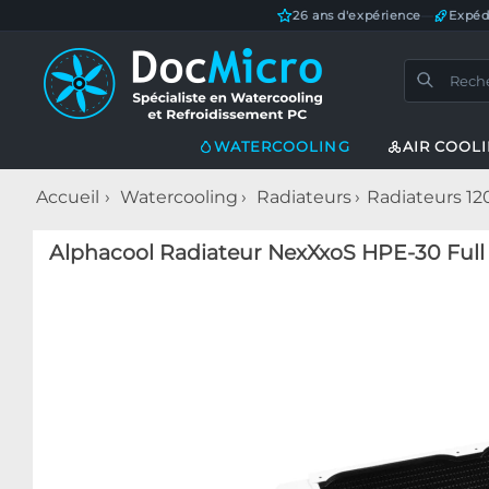
26 ans d'expérience
—
Expéd
WATERCOOLING
AIR COOL
Accueil
Watercooling
Radiateurs
Radiateurs 1
Alphacool Radiateur NexXxoS HPE-30 Full 