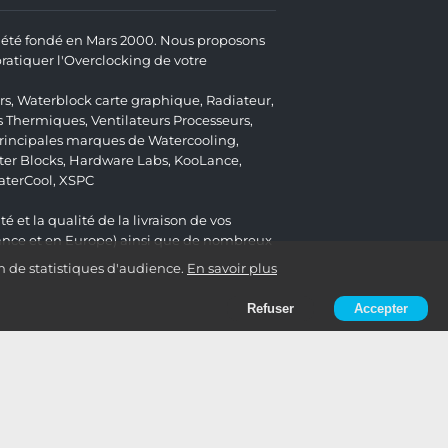
 a été fondé en Mars 2000. Nous proposons
atiquer l'Overclocking de votre
rs
,
Waterblock carte graphique
,
Radiateur
,
s Thermiques
,
Ventilateurs Processeurs
,
 principales marques de Watercooling,
er Blocks
,
Hardware Labs
,
KooLance
,
aterCool
,
XSPC
é et la qualité de la livraison de vos
ance et en Europe) ainsi que de nombreux
n de statistiques d'audience.
En savoir plus
Refuser
Accepter