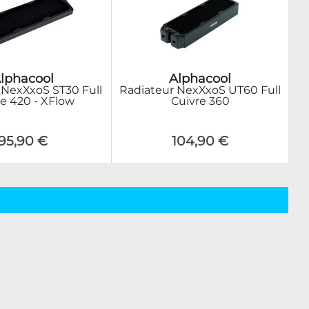
lphacool
Alphacool
 NexXxoS ST30 Full
Radiateur NexXxoS UT60 Full
re 420 - XFlow
Cuivre 360
95,90 €
104,90 €