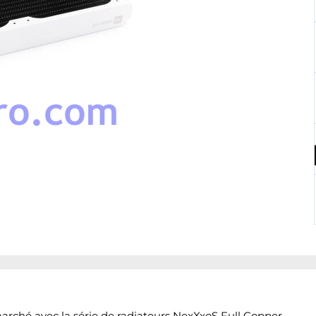
rché avec la série de radiateurs NexXxoS Full Copper.