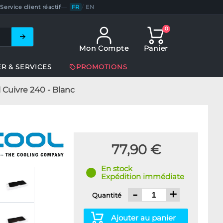
Service client réactif
—
FR
/
EN
0
Mon Compte
Panier
ER & SERVICES
PROMOTIONS
 Cuivre 240 - Blanc
77,90 €
En stock
Expédition immédiate
-
+
Quantité
Ajouter au panier