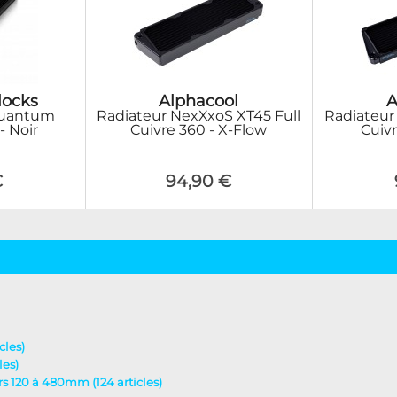
locks
Alphacool
A
Quantum
Radiateur NexXxoS XT45 Full
Radiateur
- Noir
Cuivre 360 - X-Flow
Cuiv
€
94,90 €
cles)
les)
urs 120 à 480mm (124 articles)