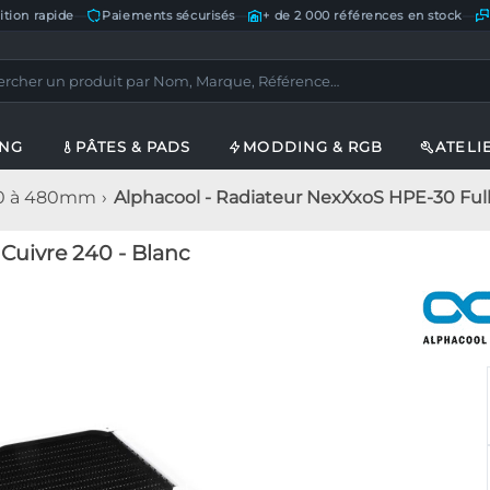
ition rapide
—
Paiements sécurisés
—
+ de 2 000 références en stock
—
ING
PÂTES & PADS
MODDING & RGB
ATELI
20 à 480mm
Alphacool - Radiateur NexXxoS HPE-30 Full
Cuivre 240 - Blanc