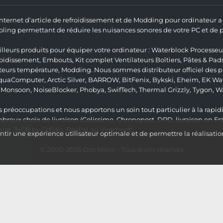
 Internet d’article de refroidissement et de Modding pour ordinateur
ng permettant de réduire les nuisances sonores de votre PC et de pr
lleurs produits pour équiper votre ordinateur :
Waterblock Processeu
roidissement
,
Embouts
,
Kit complet
Ventilateurs Boîtiers
,
Pâtes & Pad
teurs température
,
Modding
. Nous sommes distributeur officiel des
quaComputer
,
Arctic Silver
,
BARROW
,
BitFenix
,
Bykski
,
Eheim
,
EK Wat
,
Monsoon
,
NoiseBlocker
,
Phobya
,
SwifTech
,
Thermal Grizzly
,
Tygon
,
W
 préoccupations et nous apportons un soin tout particulier à la rapidit
ux choix de livraison (Colissimo, Chronopost, DPD, livraison en Fr
re, 3xCB by Cofidis, PayPal ou Virement).
ir une expérience utilisateur optimale et de permettre la réalisatio
© 2000-2026
Doc Micro
- Tous droits réservés