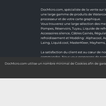
DocMicro.com, spécialiste de la vente sur
une large gamme de produits de Watercooli
processeur et de votre carte graphique.
Vous trouverez une large sélection des mei
Pompes
,
Réservoirs
,
Tuyau
,
Liquide de ref
Accessoires silence
,
Câbles Gainés
,
Régula
refroidissement et Modding :
Alphacool
,
A
Laing
,
Liquid.cool
,
MasterKleer
,
Mayhems
La satisfaction du client est au cœur de nos
commandes. Nous vous proposons de nombre
modes de paiement sécurisés (Carte bancai
DocMicro.com utilise un nombre minimal de Cookies afin de garant