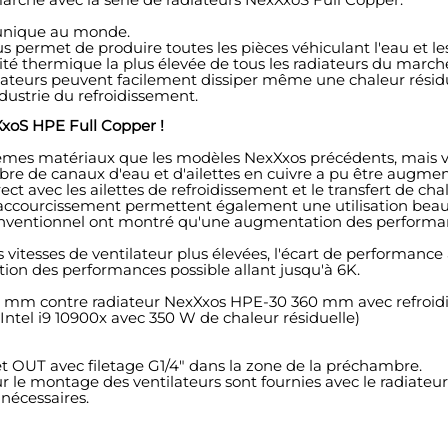
 unique au monde.
permet de produire toutes les pièces véhiculant l'eau et les
ité thermique la plus élevée de tous les radiateurs du march
adiateurs peuvent facilement dissiper même une chaleur rési
ustrie du refroidissement.
xXxoS HPE Full Copper !
êmes matériaux que les modèles NexXxos précédents, mais va 
bre de canaux d'eau et d'ailettes en cuivre a pu être augmen
ect avec les ailettes de refroidissement et le transfert de c
 raccourcissement permettent également une utilisation beauc
onventionnel ont montré qu'une augmentation des performances
 vitesses de ventilateur plus élevées, l'écart de performa
n des performances possible allant jusqu'à 6K.
60 mm contre radiateur NexXxos HPE-30 360 mm avec refroidi
ntel i9 10900x avec 350 W de chaleur résiduelle)
t OUT avec filetage G1/4" dans la zone de la préchambre.
ur le montage des ventilateurs sont fournies avec le radiateur
nécessaires.