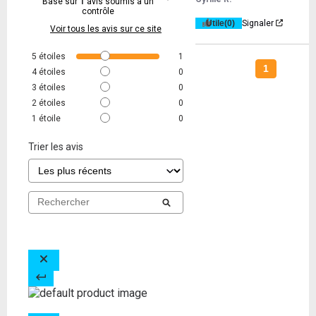
Basé sur
1
avis soumis à un
contrôle
Utile
(0)
Signaler
Voir tous les avis sur ce site
5
étoiles
1
1
4
étoiles
0
3
étoiles
0
2
étoiles
0
1
étoile
0
Trier les avis