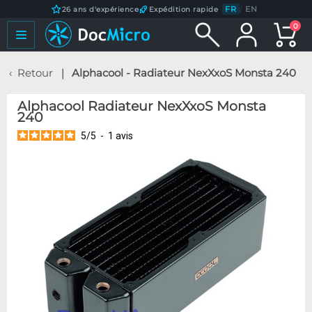
FR
/
EN
26 ans d'expérience
Expédition rapide
0
Retour
Alphacool - Radiateur NexXxoS Monsta 240
Alphacool Radiateur NexXxoS Monsta
240
5
/
5
-
1
avis