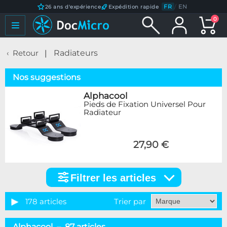
FR
/
EN
26 ans d'expérience
Expédition rapide
0
Retour
Radiateurs
Nos suggestions
Alphacool
Pieds de Fixation Universel Pour
Radiateur
27,90 €
Filtrer les articles
Filtrer
les
articles
178 articles
Trier par
Catégorie
Alphacool – 87 articles