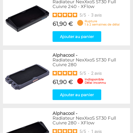
Radiateur NexXxoS ST30 Full
Cuivre 240 - XFlow
5
/
5
-
3
avis
Rupture
61,90 €
1 à 2 semaines de délai
Ajouter au panier
Alphacool
-
Radiateur NexXxoS ST30 Full
Cuivre 280
5
/
5
-
2
avis
Indisponible
61,90 €
Délai inconnu
Ajouter au panier
Alphacool
-
Radiateur NexXxoS ST30 Full
Cuivre 280 - XFlow
5
/
5
-
1
avis