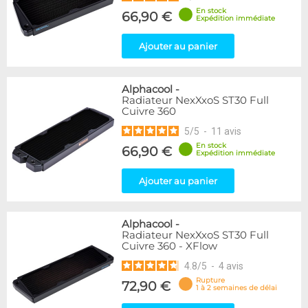
En stock
66,90 €
Expédition immédiate
Ajouter au panier
Alphacool
-
Radiateur NexXxoS ST30 Full
Cuivre 360
5
/
5
-
11
avis
En stock
66,90 €
Expédition immédiate
Ajouter au panier
Alphacool
-
Radiateur NexXxoS ST30 Full
Cuivre 360 - XFlow
4.8
/
5
-
4
avis
Rupture
72,90 €
1 à 2 semaines de délai