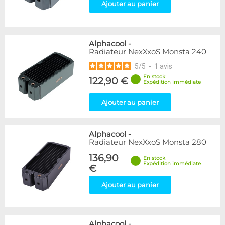
Ajouter au panier
Alphacool
-
Radiateur NexXxoS Monsta 240
5
/
5
-
1
avis
En stock
122,90 €
Expédition immédiate
Ajouter au panier
Alphacool
-
Radiateur NexXxoS Monsta 280
136,90
En stock
Expédition immédiate
€
Ajouter au panier
Alphacool
-