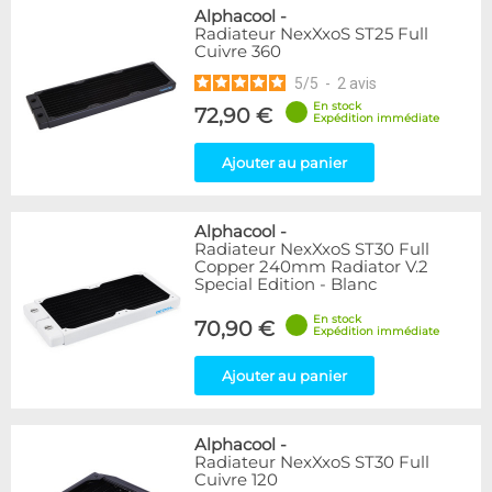
Alphacool
-
Radiateur NexXxoS ST25 Full
Cuivre 360
5
/
5
-
2
avis
En stock
72,90 €
Expédition immédiate
Ajouter au panier
Alphacool
-
Radiateur NexXxoS ST30 Full
Copper 240mm Radiator V.2
Special Edition - Blanc
En stock
70,90 €
Expédition immédiate
Ajouter au panier
Alphacool
-
Radiateur NexXxoS ST30 Full
Cuivre 120