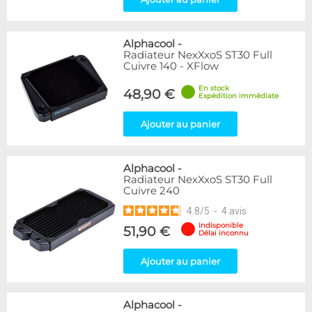
Alphacool
-
Radiateur NexXxoS ST30 Full
Cuivre 140 - XFlow
En stock
48,90 €
Expédition immédiate
Ajouter au panier
Alphacool
-
Radiateur NexXxoS ST30 Full
Cuivre 240
4.8
/
5
-
4
avis
Indisponible
51,90 €
Délai inconnu
Ajouter au panier
Alphacool
-