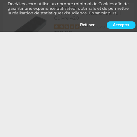
DocMicro.com utilise un nombre minimal de Cookies afin de
Alphacool
-
garantir une expérience utilisateur optimale et de permettre
Radiateur NexXxoS UT60 Full
la réalisation de statistiques d'audience.
En savoir plus
Cuivre 420
Refuser
Accepter
5
/
5
-
1
avis
129,90
Rupture
1 à 2 semaines de délai
€
Ajouter au panier
Alphacool
-
Radiateur NexXxoS UT60 Full
Cuivre 420 - Edition Spéciale
BLANC
134,90
Rupture
1 à 2 semaines de délai
€
Ajouter au panier
Alphacool
-
Radiateur NexXxoS UT60 Full