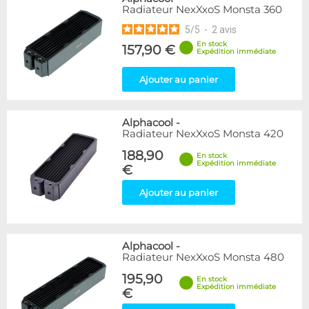
Radiateur NexXxoS Monsta 360
5
/
5
-
2
avis
En stock
157,90 €
Expédition immédiate
Ajouter au panier
Alphacool
-
Radiateur NexXxoS Monsta 420
188,90
En stock
Expédition immédiate
€
Ajouter au panier
Alphacool
-
Radiateur NexXxoS Monsta 480
195,90
En stock
Expédition immédiate
€