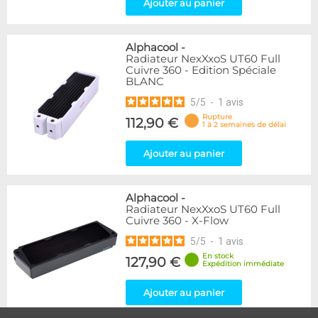
Ajouter au panier
Alphacool
-
Radiateur NexXxoS UT60 Full
Cuivre 360 - Edition Spéciale
BLANC
5
/
5
-
1
avis
Rupture
112,90 €
1 à 2 semaines de délai
Ajouter au panier
Alphacool
-
Radiateur NexXxoS UT60 Full
Cuivre 360 - X-Flow
5
/
5
-
1
avis
En stock
127,90 €
Expédition immédiate
Ajouter au panier