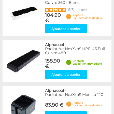
Cuivre 360 - Blanc
5
/
5
-
1
avis
104,90
Rupture
1 à 2 semaines de délai
€
Ajouter au panier
Alphacool
-
Radiateur NexXxoS HPE-45 Full
Cuivre 480
158,90
En stock
Expédition immédiate
€
Ajouter au panier
Alphacool
-
Radiateur NexXxoS Monsta 120
Rupture
83,90 €
1 à 2 semaines de délai