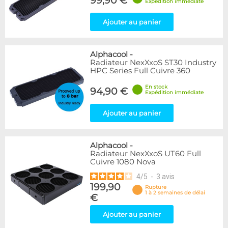
99,90 €
Expédition immédiate
Ajouter au panier
Alphacool
-
Radiateur NexXxoS ST30 Industry
HPC Series Full Cuivre 360
En stock
94,90 €
Expédition immédiate
Ajouter au panier
Alphacool
-
Radiateur NexXxoS UT60 Full
Cuivre 1080 Nova
4
/
5
-
3
avis
199,90
Rupture
1 à 2 semaines de délai
€
Ajouter au panier