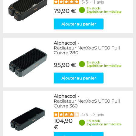
5
/
5
-
1
avis
En stock
79,90 €
Expédition immédiate
Ajouter au panier
Alphacool
-
Radiateur NexXxoS UT60 Full
Cuivre 280
En stock
95,90 €
Expédition immédiate
Ajouter au panier
Alphacool
-
Radiateur NexXxoS UT60 Full
Cuivre 360
4
/
5
-
3
avis
104,90
En stock
Expédition immédiate
€