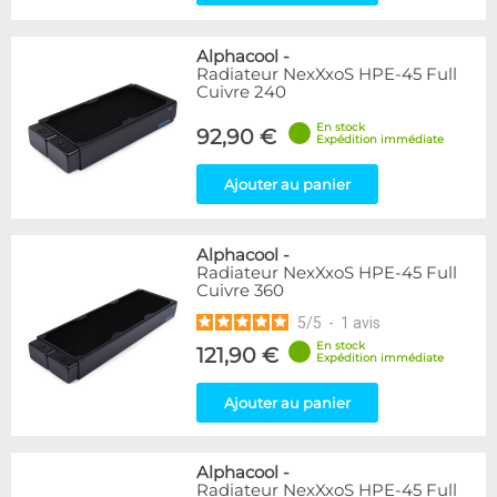
Alphacool
-
Radiateur NexXxoS HPE-45 Full
Cuivre 240
En stock
92,90 €
Expédition immédiate
Ajouter au panier
Alphacool
-
Radiateur NexXxoS HPE-45 Full
Cuivre 360
5
/
5
-
1
avis
En stock
121,90 €
Expédition immédiate
Ajouter au panier
Alphacool
-
Radiateur NexXxoS HPE-45 Full