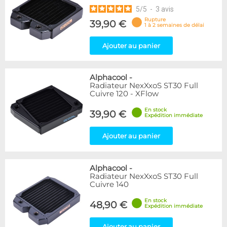
5
/
5
-
3
avis
Rupture
39,90 €
1 à 2 semaines de délai
Ajouter au panier
Alphacool
-
Radiateur NexXxoS ST30 Full
Cuivre 120 - XFlow
En stock
39,90 €
Expédition immédiate
Ajouter au panier
Alphacool
-
Radiateur NexXxoS ST30 Full
Cuivre 140
En stock
48,90 €
Expédition immédiate
Ajouter au panier