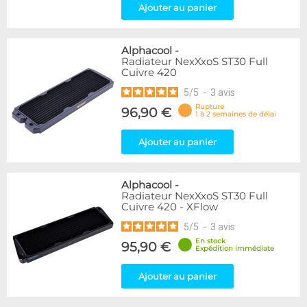
Ajouter au panier
Alphacool
-
Radiateur NexXxoS ST30 Full
Cuivre 420
5
/
5
-
3
avis
Rupture
96,90 €
1 à 2 semaines de délai
Ajouter au panier
Alphacool
-
Radiateur NexXxoS ST30 Full
Cuivre 420 - XFlow
5
/
5
-
3
avis
En stock
95,90 €
Expédition immédiate
Ajouter au panier