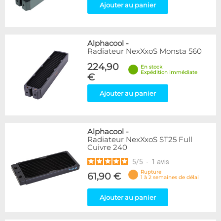
Ajouter au panier
Alphacool
-
Radiateur NexXxoS Monsta 560
224,90
En stock
Expédition immédiate
€
Ajouter au panier
Alphacool
-
Radiateur NexXxoS ST25 Full
Cuivre 240
5
/
5
-
1
avis
Rupture
61,90 €
1 à 2 semaines de délai
Ajouter au panier