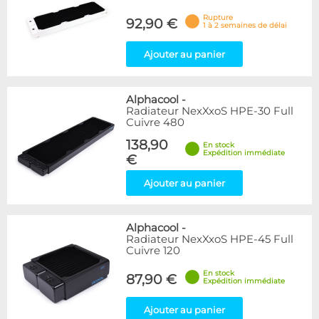
Rupture
92,90 €
1 à 2 semaines de délai
Ajouter au panier
Alphacool
-
Radiateur NexXxoS HPE-30 Full
Cuivre 480
138,90
En stock
Expédition immédiate
€
Ajouter au panier
Alphacool
-
Radiateur NexXxoS HPE-45 Full
Cuivre 120
En stock
87,90 €
Expédition immédiate
Ajouter au panier