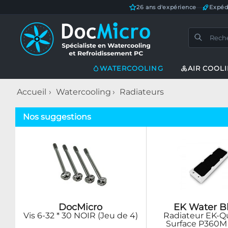
26 ans d'expérience
—
Expéd
WATERCOOLING
AIR COOL
Accueil
Watercooling
Radiateurs
Nos suggestions
DocMicro
EK Water B
Vis 6-32 * 30 NOIR (Jeu de 4)
Radiateur EK-
Surface P360M 