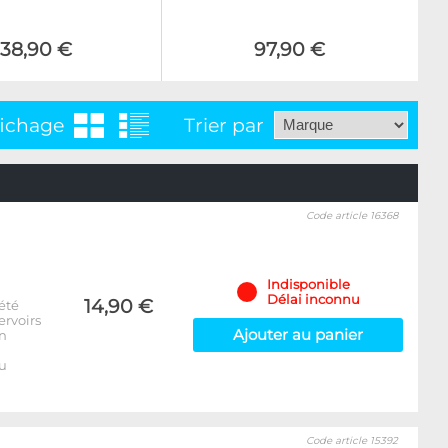
138,90 €
97,90 €
fichage
Trier par
Code article 16368
Indisponible
Délai inconnu
14,90 €
été
ervoirs
Ajouter au panier
on
u
Code article 15392