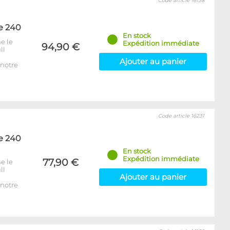
Code article 16138
e 240
En stock
e le
Expédition immédiate
94,90 €
ll
Ajouter au panier
notre
Code article 16231
e 240
En stock
Expédition immédiate
77,90 €
e le
ll
Ajouter au panier
notre