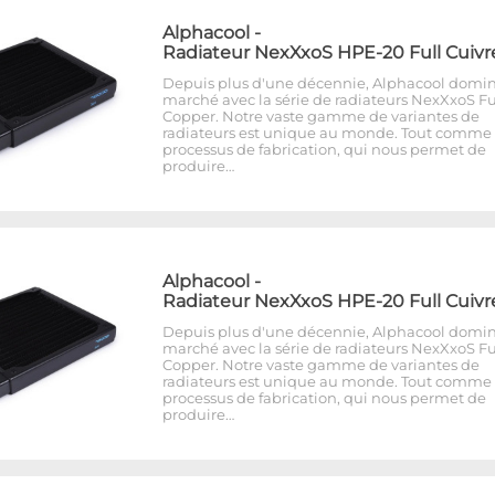
Alphacool
-
Radiateur NexXxoS HPE-20 Full Cuivr
Depuis plus d'une décennie, Alphacool domin
marché avec la série de radiateurs NexXxoS Fu
Copper. Notre vaste gamme de variantes de
radiateurs est unique au monde. Tout comme 
processus de fabrication, qui nous permet de
produire…
Alphacool
-
Radiateur NexXxoS HPE-20 Full Cuivr
Depuis plus d'une décennie, Alphacool domin
marché avec la série de radiateurs NexXxoS Fu
Copper. Notre vaste gamme de variantes de
radiateurs est unique au monde. Tout comme 
processus de fabrication, qui nous permet de
produire…