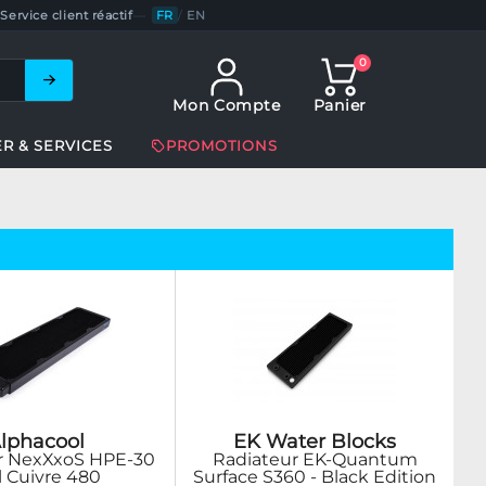
Service client réactif
—
FR
/
EN
0
Mon Compte
Panier
ER & SERVICES
PROMOTIONS
lphacool
EK Water Blocks
r NexXxoS HPE-30
Radiateur EK-Quantum
l Cuivre 480
Surface S360 - Black Edition