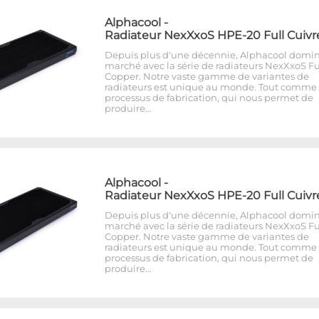
Alphacool
-
Radiateur NexXxoS HPE-20 Full Cuivr
Depuis plus d'une décennie, Alphacool domin
marché avec la série de radiateurs NexXxoS Fu
Copper. Notre vaste gamme de variantes de
radiateurs est unique au monde. Tout comme 
processus de fabrication, qui nous permet de
produire…
Alphacool
-
Radiateur NexXxoS HPE-20 Full Cuivr
Depuis plus d'une décennie, Alphacool domin
marché avec la série de radiateurs NexXxoS Fu
Copper. Notre vaste gamme de variantes de
radiateurs est unique au monde. Tout comme 
processus de fabrication, qui nous permet de
produire…