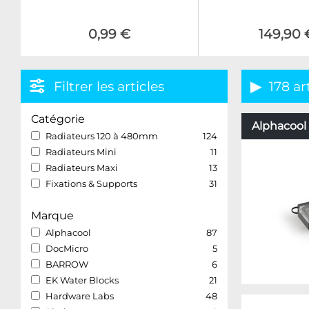
0,99 €
149,90 
Filtrer les articles
178 ar
Catégorie
Alphacool 
Radiateurs 120 à 480mm
124
Radiateurs Mini
11
Radiateurs Maxi
13
Fixations & Supports
31
Marque
Alphacool
87
DocMicro
5
BARROW
6
EK Water Blocks
21
Hardware Labs
48