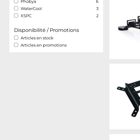
Phobya
6
WaterCool
3
XSPC
2
Disponibilité / Promotions
Articles en stock
Articles en promotions