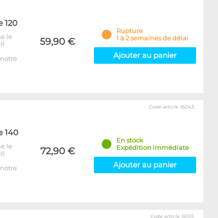
e 120
Rupture
e le
1 à 2 semaines de délai
59,90 €
ll
Ajouter au panier
notre
Code article 16243
e 140
En stock
e le
Expédition immédiate
72,90 €
ll
Ajouter au panier
notre
Code article 16135