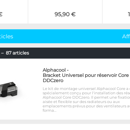
€
95,90 €
ticles
Af
– 87 articles
Alphacool
-
Bracket Universel pour réservoir Core
DDCzero
Le kit de montage universel Alphacool Core a 
spécialement conçu pour l'installation des rés
Alphacool Core DDCzero. Il permet une fixati
aisée et flexible sur des radiateurs ou aux
emplacements prévus pour des ventilateurs a
forma…