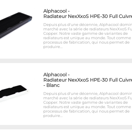
Alphacool
-
Radiateur NexXxoS HPE-30 Full Cuivr
Depuis plus d'une décennie, Alphacool domin
marché avec la série de radiateurs NexXxoS Fu
Copper. Notre vaste gamme de variantes de
radiateurs est unique au monde. Tout comme 
processus de fabrication, qui nous permet de
produire…
Alphacool
-
Radiateur NexXxoS HPE-30 Full Cuivr
- Blanc
Depuis plus d'une décennie, Alphacool domin
marché avec la série de radiateurs NexXxoS Fu
Copper. Notre vaste gamme de variantes de
radiateurs est unique au monde. Tout comme 
processus de fabrication, qui nous permet de
produire…