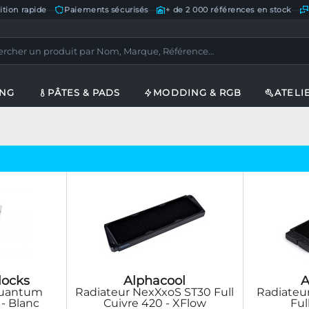
ition rapide
—
Paiements sécurisés
—
+ de 2 000 références en stock
—
ING
PÂTES & PADS
MODDING & RGB
ATELI
locks
Alphacool
A
Quantum
Radiateur NexXxoS ST30 Full
Radiateu
- Blanc
Cuivre 420 - XFlow
Ful