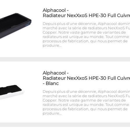
Alphacool
-
Radiateur NexXxoS HPE-30 Full Cuivr
Depuis plus d'une décennie, Alphacool domin
marché avec la série de radiateurs NexXxoS Fu
Copper. Notre vaste gamme de variantes de
radiateurs est unique au monde. Tout comme 
processus de fabrication, qui nous permet de
produire…
Alphacool
-
Radiateur NexXxoS HPE-30 Full Cuivr
- Blanc
Depuis plus d'une décennie, Alphacool domin
marché avec la série de radiateurs NexXxoS Fu
Copper. Notre vaste gamme de variantes de
radiateurs est unique au monde. Tout comme 
processus de fabrication, qui nous permet de
produire…