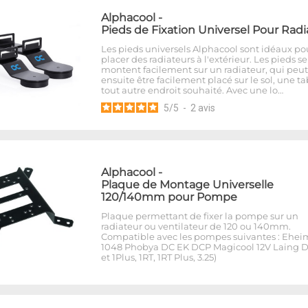
Alphacool
-
Pieds de Fixation Universel Pour Radi
Les pieds universels Alphacool sont idéaux po
placer des radiateurs à l'extérieur. Les pieds se
montent facilement sur un radiateur, qui peut
ensuite être facilement placé sur le sol, une t
tout autre endroit souhaité. Avec une lo…
5
/
5
-
2
avis
Alphacool
-
Plaque de Montage Universelle
120/140mm pour Pompe
Plaque permettant de fixer la pompe sur un
radiateur ou ventilateur de 120 ou 140mm.
Compatible avec les pompes suivantes : Ehei
1048 Phobya DC EK DCP Magicool 12V Laing D
et 1Plus, 1RT, 1RT Plus, 3.25)