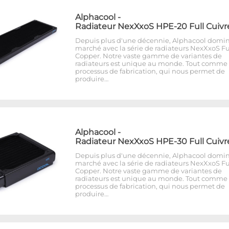
Alphacool
-
Radiateur NexXxoS HPE-20 Full Cuivr
Depuis plus d'une décennie, Alphacool domin
marché avec la série de radiateurs NexXxoS Fu
Copper. Notre vaste gamme de variantes de
radiateurs est unique au monde. Tout comme 
processus de fabrication, qui nous permet de
produire…
Alphacool
-
Radiateur NexXxoS HPE-30 Full Cuivr
Depuis plus d'une décennie, Alphacool domin
marché avec la série de radiateurs NexXxoS Fu
Copper. Notre vaste gamme de variantes de
radiateurs est unique au monde. Tout comme 
processus de fabrication, qui nous permet de
produire…