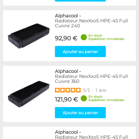
Alphacool
-
Radiateur NexXxoS HPE-45 Full
Cuivre 240
En stock
92,90 €
Expédition immédiate
Ajouter au panier
Alphacool
-
Radiateur NexXxoS HPE-45 Full
Cuivre 360
5
/
5
-
1
avis
En stock
121,90 €
Expédition immédiate
Ajouter au panier
Alphacool
-
Radiateur NexXxoS HPE-45 Full