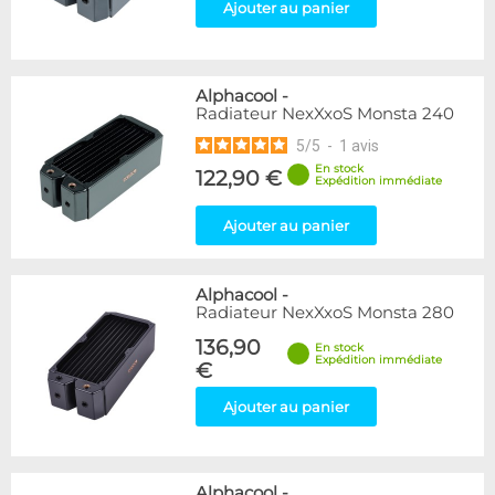
Ajouter au panier
Alphacool
-
Radiateur NexXxoS Monsta 240
5
/
5
-
1
avis
En stock
122,90 €
Expédition immédiate
Ajouter au panier
Alphacool
-
Radiateur NexXxoS Monsta 280
136,90
En stock
Expédition immédiate
€
Ajouter au panier
Alphacool
-