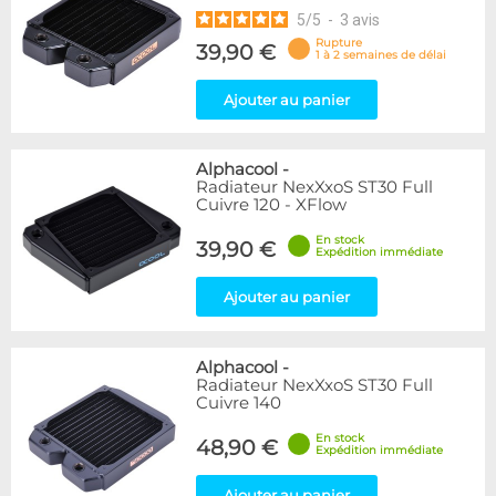
5
/
5
-
3
avis
Rupture
39,90 €
1 à 2 semaines de délai
Ajouter au panier
Alphacool
-
Radiateur NexXxoS ST30 Full
Cuivre 120 - XFlow
En stock
39,90 €
Expédition immédiate
Ajouter au panier
Alphacool
-
Radiateur NexXxoS ST30 Full
Cuivre 140
En stock
48,90 €
Expédition immédiate
Ajouter au panier