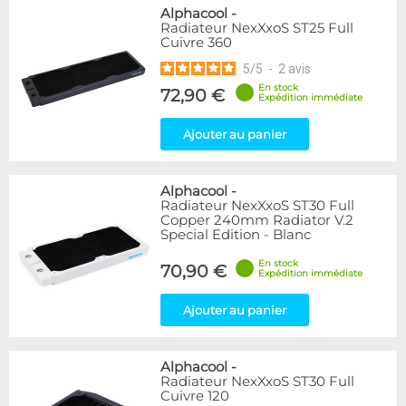
Alphacool
-
Radiateur NexXxoS ST25 Full
Cuivre 360
5
/
5
-
2
avis
En stock
72,90 €
Expédition immédiate
Ajouter au panier
Alphacool
-
Radiateur NexXxoS ST30 Full
Copper 240mm Radiator V.2
Special Edition - Blanc
En stock
70,90 €
Expédition immédiate
Ajouter au panier
Alphacool
-
Radiateur NexXxoS ST30 Full
Cuivre 120