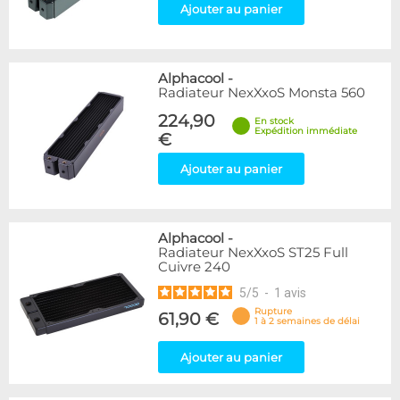
Ajouter au panier
Alphacool
-
Radiateur NexXxoS Monsta 560
224,90
En stock
Expédition immédiate
€
Ajouter au panier
Alphacool
-
Radiateur NexXxoS ST25 Full
Cuivre 240
5
/
5
-
1
avis
Rupture
61,90 €
1 à 2 semaines de délai
Ajouter au panier