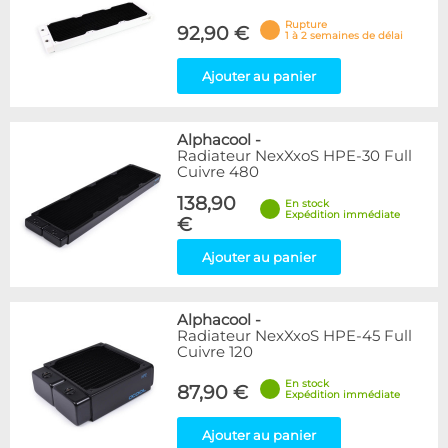
Rupture
92,90 €
1 à 2 semaines de délai
Ajouter au panier
Alphacool
-
Radiateur NexXxoS HPE-30 Full
Cuivre 480
138,90
En stock
Expédition immédiate
€
Ajouter au panier
Alphacool
-
Radiateur NexXxoS HPE-45 Full
Cuivre 120
En stock
87,90 €
Expédition immédiate
Ajouter au panier