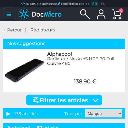
FR
/
EN
26 ans d'expérience
Expédition rapide
0
Retour
Radiateurs
Nos suggestions
Alphacool
Radiateur NexXxoS HPE-30 Full
Cuivre 480
138,90 €
Filtrer les articles
Filtrer
les
articles
178 articles
Trier par
Catégorie
Alphacool – 87 articles