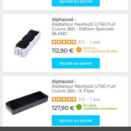
Ajouter au panier
Alphacool
-
Radiateur NexXxoS UT60 Full
Cuivre 360 - Edition Spéciale
BLANC
5
/
5
-
1
avis
Rupture
112,90 €
1 à 2 semaines de délai
Ajouter au panier
Alphacool
-
Radiateur NexXxoS UT60 Full
Cuivre 360 - X-Flow
5
/
5
-
1
avis
En stock
127,90 €
Expédition immédiate
Ajouter au panier