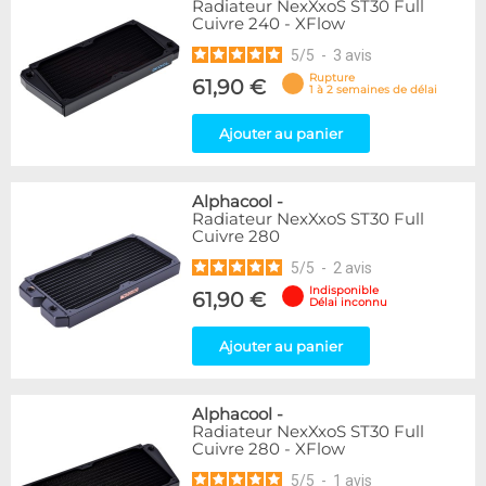
Radiateur NexXxoS ST30 Full
Cuivre 240 - XFlow
5
/
5
-
3
avis
Rupture
61,90 €
1 à 2 semaines de délai
Ajouter au panier
Alphacool
-
Radiateur NexXxoS ST30 Full
Cuivre 280
5
/
5
-
2
avis
Indisponible
61,90 €
Délai inconnu
Ajouter au panier
Alphacool
-
Radiateur NexXxoS ST30 Full
Cuivre 280 - XFlow
5
/
5
-
1
avis