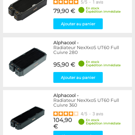
5
/
5
-
1
avis
En stock
79,90 €
Expédition immédiate
Ajouter au panier
Alphacool
-
Radiateur NexXxoS UT60 Full
Cuivre 280
En stock
95,90 €
Expédition immédiate
Ajouter au panier
Alphacool
-
Radiateur NexXxoS UT60 Full
Cuivre 360
4
/
5
-
3
avis
104,90
En stock
Expédition immédiate
€