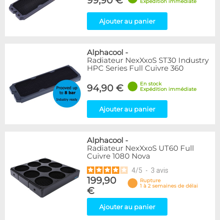
99,90 €
Expédition immédiate
Ajouter au panier
Alphacool
-
Radiateur NexXxoS ST30 Industry
HPC Series Full Cuivre 360
En stock
94,90 €
Expédition immédiate
Ajouter au panier
Alphacool
-
Radiateur NexXxoS UT60 Full
Cuivre 1080 Nova
4
/
5
-
3
avis
199,90
Rupture
1 à 2 semaines de délai
€
Ajouter au panier