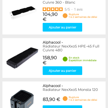
Cuivre 360 - Blanc
5
/
5
-
1
avis
104,90
Rupture
1 à 2 semaines de délai
€
Ajouter au panier
Alphacool
-
Radiateur NexXxoS HPE-45 Full
Cuivre 480
158,90
En stock
Expédition immédiate
€
Ajouter au panier
Alphacool
-
Radiateur NexXxoS Monsta 120
Rupture
83,90 €
1 à 2 semaines de délai