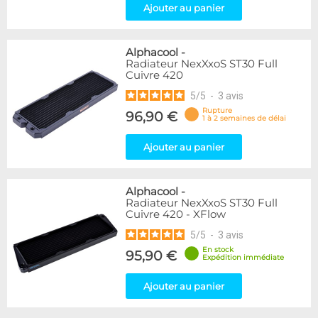
Ajouter au panier
Alphacool
-
Radiateur NexXxoS ST30 Full
Cuivre 420
5
/
5
-
3
avis
Rupture
96,90 €
1 à 2 semaines de délai
Ajouter au panier
Alphacool
-
Radiateur NexXxoS ST30 Full
Cuivre 420 - XFlow
5
/
5
-
3
avis
En stock
95,90 €
Expédition immédiate
Ajouter au panier