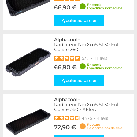
En stock
66,90 €
Expédition immédiate
Ajouter au panier
Alphacool
-
Radiateur NexXxoS ST30 Full
Cuivre 360
5
/
5
-
11
avis
En stock
66,90 €
Expédition immédiate
Ajouter au panier
Alphacool
-
Radiateur NexXxoS ST30 Full
Cuivre 360 - XFlow
4.8
/
5
-
4
avis
Rupture
72,90 €
1 à 2 semaines de délai