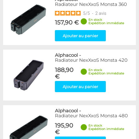
Radiateur NexXxoS Monsta 360
5
/
5
-
2
avis
En stock
157,90 €
Expédition immédiate
Ajouter au panier
Alphacool
-
Radiateur NexXxoS Monsta 420
188,90
En stock
Expédition immédiate
€
Ajouter au panier
Alphacool
-
Radiateur NexXxoS Monsta 480
195,90
En stock
Expédition immédiate
€