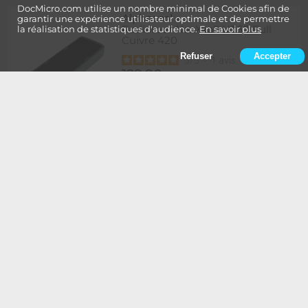
DocMicro.com utilise un nombre minimal de Cookies afin de
Alphacool
-
garantir une expérience utilisateur optimale et de permettre
Radiateur NexXxoS UT60 Full
la réalisation de statistiques d'audience.
En savoir plus
Cuivre 420
Refuser
Accepter
5
/
5
-
1
avis
129,90
Rupture
1 à 2 semaines de délai
€
Ajouter au panier
Alphacool
-
Radiateur NexXxoS UT60 Full
Cuivre 420 - Edition Spéciale
BLANC
134,90
Rupture
1 à 2 semaines de délai
€
Ajouter au panier
Alphacool
-
Radiateur NexXxoS UT60 Full