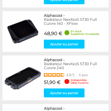
Alphacool
-
Radiateur NexXxoS ST30 Full
Cuivre 140 - XFlow
En stock
48,90 €
Expédition immédiate
Ajouter au panier
Alphacool
-
Radiateur NexXxoS ST30 Full
Cuivre 240
4.8
/
5
-
4
avis
Indisponible
51,90 €
Délai inconnu
Ajouter au panier
Alphacool
-