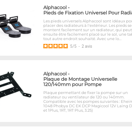
Alphacool
-
Pieds de Fixation Universel Pour Radi
Les pieds universels Alphacool sont idéaux po
placer des radiateurs à l'extérieur. Les pieds se
montent facilement sur un radiateur, qui peut
ensuite être facilement placé sur le sol, une t
tout autre endroit souhaité. Avec une lo…
5
/
5
-
2
avis
Alphacool
-
Plaque de Montage Universelle
120/140mm pour Pompe
Plaque permettant de fixer la pompe sur un
radiateur ou ventilateur de 120 ou 140mm.
Compatible avec les pompes suivantes : Ehei
1048 Phobya DC EK DCP Magicool 12V Laing D
et 1Plus, 1RT, 1RT Plus, 3.25)