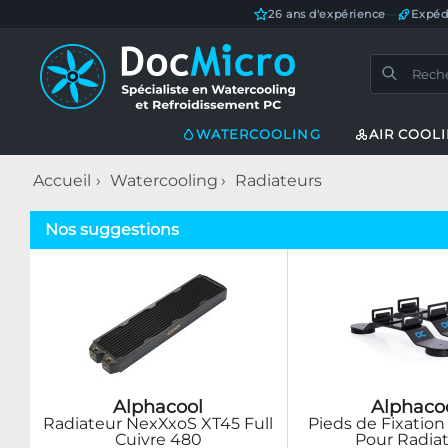
26 ans d'expérience
—
Expéd
WATERCOOLING
AIR COOL
Accueil
Watercooling
Radiateurs
Nos suggestions
Alphacool
Alphaco
Radiateur NexXxoS XT45 Full
Pieds de Fixation
Cuivre 480
Pour Radia