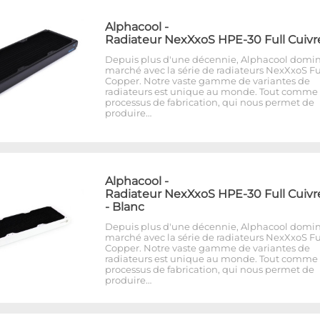
Alphacool
-
Radiateur NexXxoS HPE-30 Full Cuivr
Depuis plus d'une décennie, Alphacool domin
marché avec la série de radiateurs NexXxoS Fu
Copper. Notre vaste gamme de variantes de
radiateurs est unique au monde. Tout comme 
processus de fabrication, qui nous permet de
produire…
Alphacool
-
Radiateur NexXxoS HPE-30 Full Cuivr
- Blanc
Depuis plus d'une décennie, Alphacool domin
marché avec la série de radiateurs NexXxoS Fu
Copper. Notre vaste gamme de variantes de
radiateurs est unique au monde. Tout comme 
processus de fabrication, qui nous permet de
produire…