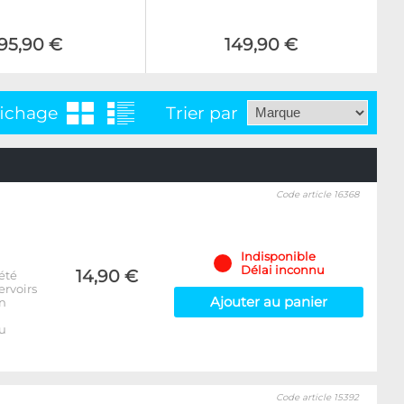
95,90 €
149,90 €
fichage
Trier par
Code article 16368
Indisponible
Délai inconnu
14,90 €
été
ervoirs
Ajouter au panier
on
u
Code article 15392