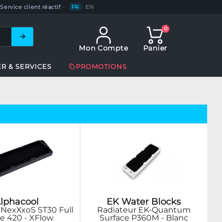
Service client réactif
—
FR
/
EN
0
Mon Compte
Panier
ER & SERVICES
PROMOTIONS
lphacool
EK Water Blocks
 NexXxoS ST30 Full
Radiateur EK-Quantum
re 420 - XFlow
Surface P360M - Blanc