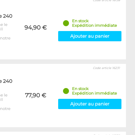
Code article 16138
e 240
En stock
e le
Expédition immédiate
94,90 €
ll
Ajouter au panier
notre
Code article 16231
e 240
En stock
Expédition immédiate
77,90 €
e le
ll
Ajouter au panier
notre