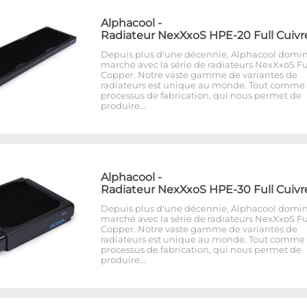
Alphacool
-
Radiateur NexXxoS HPE-20 Full Cuivr
Depuis plus d'une décennie, Alphacool domin
marché avec la série de radiateurs NexXxoS Fu
Copper. Notre vaste gamme de variantes de
radiateurs est unique au monde. Tout comme 
processus de fabrication, qui nous permet de
produire…
Alphacool
-
Radiateur NexXxoS HPE-30 Full Cuivr
Depuis plus d'une décennie, Alphacool domin
marché avec la série de radiateurs NexXxoS Fu
Copper. Notre vaste gamme de variantes de
radiateurs est unique au monde. Tout comme 
processus de fabrication, qui nous permet de
produire…