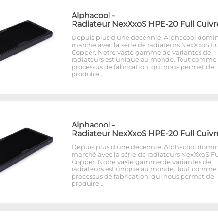
Alphacool
-
Radiateur NexXxoS HPE-20 Full Cuivr
Depuis plus d'une décennie, Alphacool domin
marché avec la série de radiateurs NexXxoS Fu
Copper. Notre vaste gamme de variantes de
radiateurs est unique au monde. Tout comme 
processus de fabrication, qui nous permet de
produire…
Alphacool
-
Radiateur NexXxoS HPE-20 Full Cuivr
Depuis plus d'une décennie, Alphacool domin
marché avec la série de radiateurs NexXxoS Fu
Copper. Notre vaste gamme de variantes de
radiateurs est unique au monde. Tout comme 
processus de fabrication, qui nous permet de
produire…