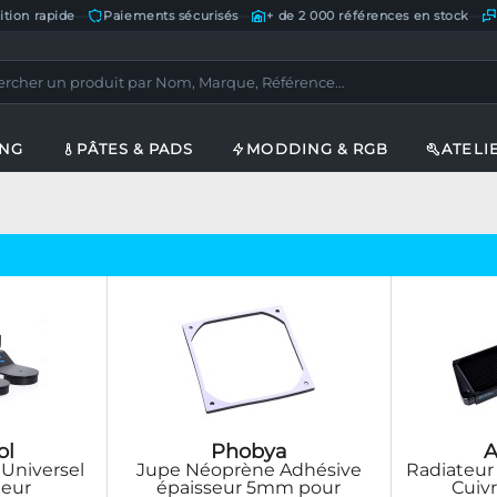
ition rapide
—
Paiements sécurisés
—
+ de 2 000 références en stock
—
ING
PÂTES & PADS
MODDING & RGB
ATELI
ol
Phobya
A
 Universel
Jupe Néoprène Adhésive
Radiateur
teur
épaisseur 5mm pour
Cuiv