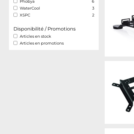
Phobya
6
WaterCool
3
XSPC
2
Disponibilité / Promotions
Articles en stock
Articles en promotions