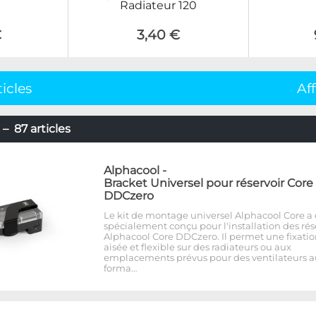
Radiateur 120
€
3,40 €
ticles
Af
– 87 articles
Alphacool
-
Bracket Universel pour réservoir Core
DDCzero
Le kit de montage universel Alphacool Core a 
spécialement conçu pour l'installation des rés
Alphacool Core DDCzero. Il permet une fixati
aisée et flexible sur des radiateurs ou aux
emplacements prévus pour des ventilateurs a
forma…