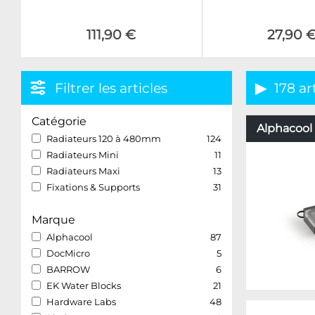
111,90 €
27,90 
Filtrer les articles
178 ar
Catégorie
Alphacool 
Radiateurs 120 à 480mm
124
Radiateurs Mini
11
Radiateurs Maxi
13
Fixations & Supports
31
Marque
Alphacool
87
DocMicro
5
BARROW
6
EK Water Blocks
21
Hardware Labs
48