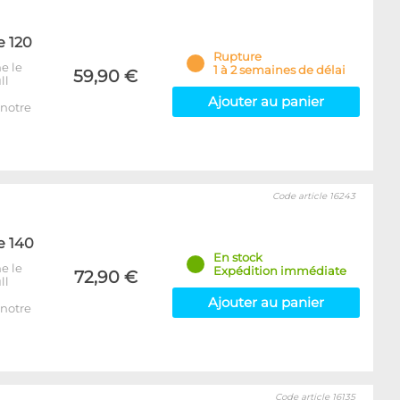
e 120
Rupture
e le
1 à 2 semaines de délai
59,90 €
ll
Ajouter au panier
notre
Code article 16243
e 140
En stock
e le
Expédition immédiate
72,90 €
ll
Ajouter au panier
notre
Code article 16135