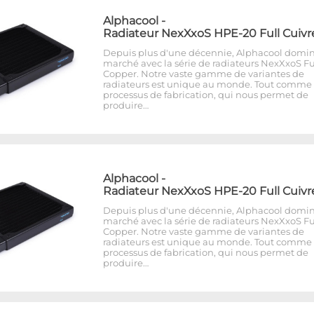
Alphacool
-
Radiateur NexXxoS HPE-20 Full Cuivr
Depuis plus d'une décennie, Alphacool domin
marché avec la série de radiateurs NexXxoS Fu
Copper. Notre vaste gamme de variantes de
radiateurs est unique au monde. Tout comme 
processus de fabrication, qui nous permet de
produire…
Alphacool
-
Radiateur NexXxoS HPE-20 Full Cuivr
Depuis plus d'une décennie, Alphacool domin
marché avec la série de radiateurs NexXxoS Fu
Copper. Notre vaste gamme de variantes de
radiateurs est unique au monde. Tout comme 
processus de fabrication, qui nous permet de
produire…