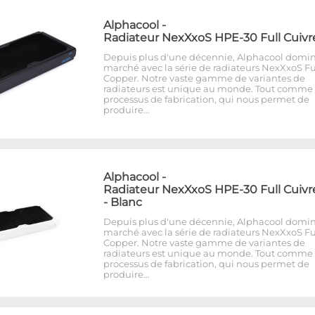
Alphacool
-
Radiateur NexXxoS HPE-30 Full Cuivr
Depuis plus d'une décennie, Alphacool domin
marché avec la série de radiateurs NexXxoS Fu
Copper. Notre vaste gamme de variantes de
radiateurs est unique au monde. Tout comme 
processus de fabrication, qui nous permet de
produire…
Alphacool
-
Radiateur NexXxoS HPE-30 Full Cuivr
- Blanc
Depuis plus d'une décennie, Alphacool domin
marché avec la série de radiateurs NexXxoS Fu
Copper. Notre vaste gamme de variantes de
radiateurs est unique au monde. Tout comme 
processus de fabrication, qui nous permet de
produire…