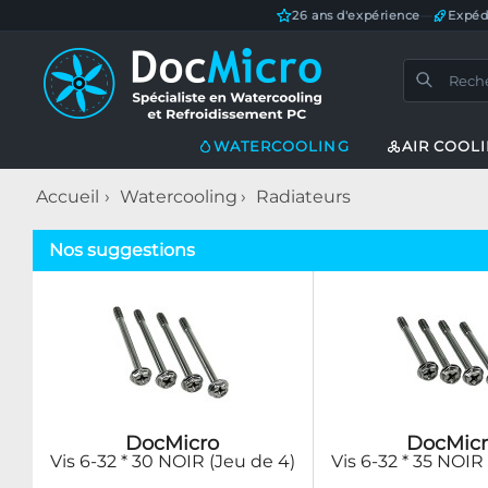
26 ans d'expérience
—
Expéd
WATERCOOLING
AIR COOL
Accueil
Watercooling
Radiateurs
Nos suggestions
DocMicro
DocMicr
Vis 6-32 * 30 NOIR (Jeu de 4)
Vis 6-32 * 35 NOIR