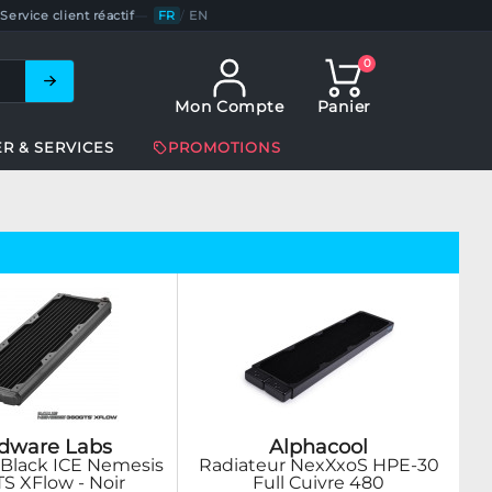
Service client réactif
—
FR
/
EN
0
Mon Compte
Panier
ER & SERVICES
PROMOTIONS
dware Labs
Alphacool
 Black ICE Nemesis
Radiateur NexXxoS HPE-30
S XFlow - Noir
Full Cuivre 480