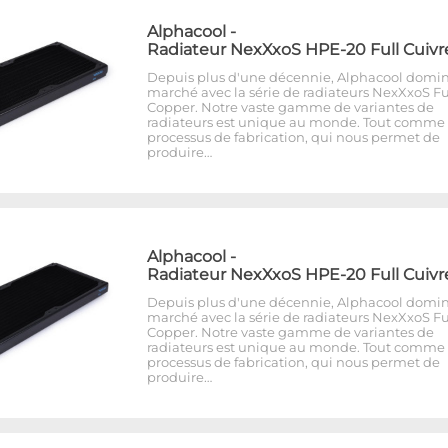
Alphacool
-
Radiateur NexXxoS HPE-20 Full Cuivr
Depuis plus d'une décennie, Alphacool domin
marché avec la série de radiateurs NexXxoS Fu
Copper. Notre vaste gamme de variantes de
radiateurs est unique au monde. Tout comme 
processus de fabrication, qui nous permet de
produire…
Alphacool
-
Radiateur NexXxoS HPE-20 Full Cuivr
Depuis plus d'une décennie, Alphacool domin
marché avec la série de radiateurs NexXxoS Fu
Copper. Notre vaste gamme de variantes de
radiateurs est unique au monde. Tout comme 
processus de fabrication, qui nous permet de
produire…