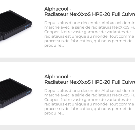
Alphacool
-
Radiateur NexXxoS HPE-20 Full Cuivr
Depuis plus d'une décennie, Alphacool domin
marché avec la série de radiateurs NexXxoS Fu
Copper. Notre vaste gamme de variantes de
radiateurs est unique au monde. Tout comme 
processus de fabrication, qui nous permet de
produire…
Alphacool
-
Radiateur NexXxoS HPE-20 Full Cuivr
Depuis plus d'une décennie, Alphacool domin
marché avec la série de radiateurs NexXxoS Fu
Copper. Notre vaste gamme de variantes de
radiateurs est unique au monde. Tout comme 
processus de fabrication, qui nous permet de
produire…