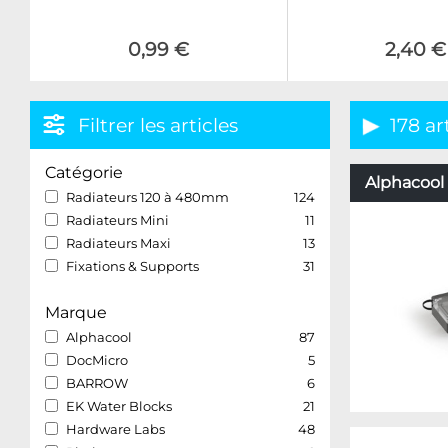
0,99 €
2,40 €
Filtrer les articles
178 ar
Catégorie
Alphacool 
Radiateurs 120 à 480mm
124
Radiateurs Mini
11
Radiateurs Maxi
13
Fixations & Supports
31
Marque
Alphacool
87
DocMicro
5
BARROW
6
EK Water Blocks
21
Hardware Labs
48