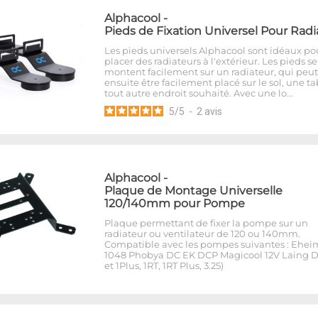
Alphacool
-
Pieds de Fixation Universel Pour Radi
Les pieds universels Alphacool sont idéaux po
placer des radiateurs à l'extérieur. Les pieds se
montent facilement sur un radiateur, qui peut
ensuite être facilement placé sur le sol, une t
tout autre endroit souhaité. Avec une lo…
5
/
5
-
2
avis
Alphacool
-
Plaque de Montage Universelle
120/140mm pour Pompe
Plaque permettant de fixer la pompe sur un
radiateur ou ventilateur de 120 ou 140mm.
Compatible avec les pompes suivantes : Ehei
1048 Phobya DC EK DCP Magicool 12V Laing D
et 1Plus, 1RT, 1RT Plus, 3.25)