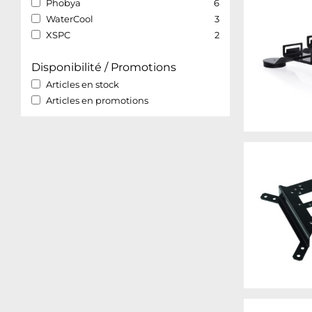
Phobya
6
WaterCool
3
XSPC
2
Disponibilité / Promotions
Articles en stock
Articles en promotions