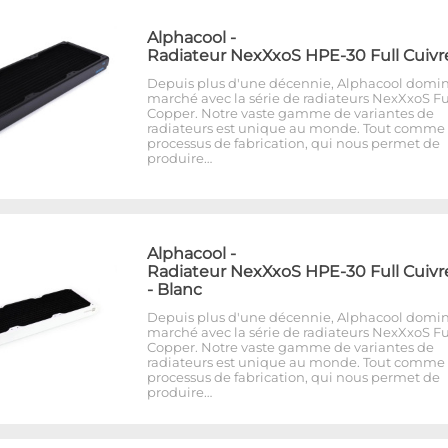
Alphacool
-
Radiateur NexXxoS HPE-30 Full Cuivr
Depuis plus d'une décennie, Alphacool domin
marché avec la série de radiateurs NexXxoS Fu
Copper. Notre vaste gamme de variantes de
radiateurs est unique au monde. Tout comme 
processus de fabrication, qui nous permet de
produire…
Alphacool
-
Radiateur NexXxoS HPE-30 Full Cuivr
- Blanc
Depuis plus d'une décennie, Alphacool domin
marché avec la série de radiateurs NexXxoS Fu
Copper. Notre vaste gamme de variantes de
radiateurs est unique au monde. Tout comme 
processus de fabrication, qui nous permet de
produire…