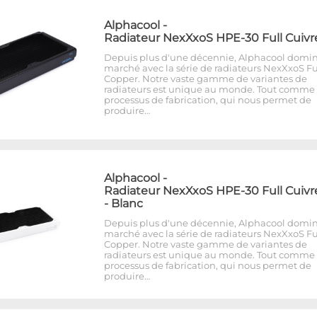
Alphacool
-
Radiateur NexXxoS HPE-30 Full Cuivr
Depuis plus d'une décennie, Alphacool domin
marché avec la série de radiateurs NexXxoS Fu
Copper. Notre vaste gamme de variantes de
radiateurs est unique au monde. Tout comme 
processus de fabrication, qui nous permet de
produire…
Alphacool
-
Radiateur NexXxoS HPE-30 Full Cuivr
- Blanc
Depuis plus d'une décennie, Alphacool domin
marché avec la série de radiateurs NexXxoS Fu
Copper. Notre vaste gamme de variantes de
radiateurs est unique au monde. Tout comme 
processus de fabrication, qui nous permet de
produire…