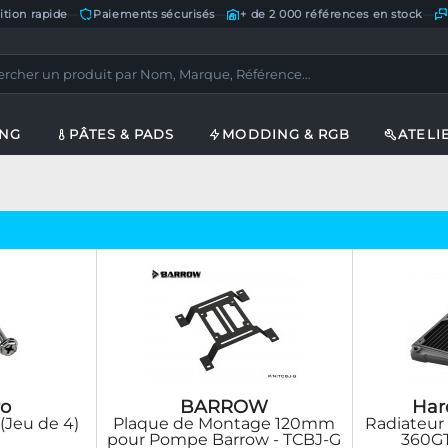
ition rapide
—
Paiements sécurisés
—
+ de 2 000 références en stock
—
ING
PÂTES & PADS
MODDING & RGB
ATELI
o
BARROW
Har
 (Jeu de 4)
Plaque de Montage 120mm
Radiateur
pour Pompe Barrow - TCBJ-G
360GT