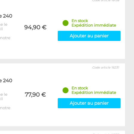
Code article 16138
e 240
En stock
e le
Expédition immédiate
94,90 €
ll
Ajouter au panier
notre
Code article 16231
e 240
En stock
Expédition immédiate
77,90 €
e le
ll
Ajouter au panier
notre