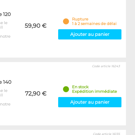
e 120
Rupture
e le
1 à 2 semaines de délai
59,90 €
ll
Ajouter au panier
notre
Code article 16243
e 140
En stock
e le
Expédition immédiate
72,90 €
ll
Ajouter au panier
notre
Code article 16135