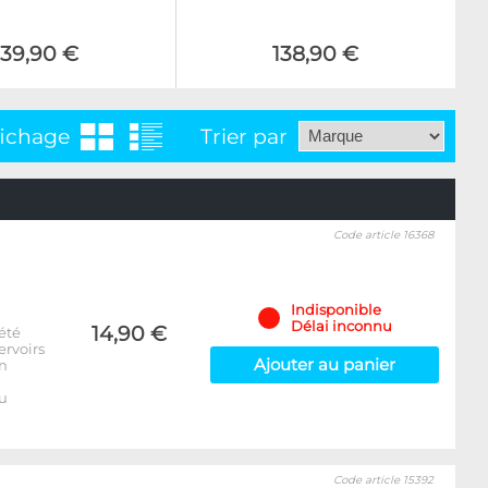
139,90 €
138,90 €
fichage
Trier par
Code article 16368
Indisponible
Délai inconnu
14,90 €
été
ervoirs
Ajouter au panier
on
u
Code article 15392