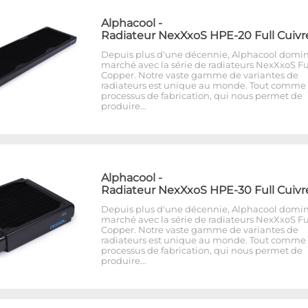
Alphacool
-
Radiateur NexXxoS HPE-20 Full Cuivr
Depuis plus d'une décennie, Alphacool domin
marché avec la série de radiateurs NexXxoS Fu
Copper. Notre vaste gamme de variantes de
radiateurs est unique au monde. Tout comme 
processus de fabrication, qui nous permet de
produire…
Alphacool
-
Radiateur NexXxoS HPE-30 Full Cuivr
Depuis plus d'une décennie, Alphacool domin
marché avec la série de radiateurs NexXxoS Fu
Copper. Notre vaste gamme de variantes de
radiateurs est unique au monde. Tout comme 
processus de fabrication, qui nous permet de
produire…