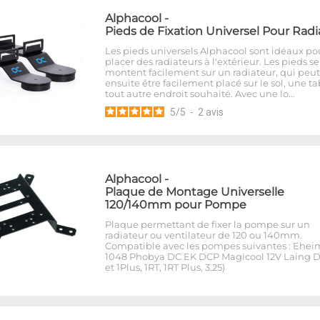
Alphacool
-
Pieds de Fixation Universel Pour Radi
Les pieds universels Alphacool sont idéaux po
placer des radiateurs à l'extérieur. Les pieds se
montent facilement sur un radiateur, qui peut
ensuite être facilement placé sur le sol, une t
tout autre endroit souhaité. Avec une lo…
5
/
5
-
2
avis
Alphacool
-
Plaque de Montage Universelle
120/140mm pour Pompe
Plaque permettant de fixer la pompe sur un
radiateur ou ventilateur de 120 ou 140mm.
Compatible avec les pompes suivantes : Ehei
1048 Phobya DC EK DCP Magicool 12V Laing D
et 1Plus, 1RT, 1RT Plus, 3.25)