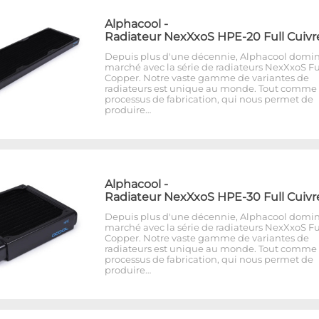
Alphacool
-
Radiateur NexXxoS HPE-20 Full Cuivr
Depuis plus d'une décennie, Alphacool domin
marché avec la série de radiateurs NexXxoS Fu
Copper. Notre vaste gamme de variantes de
radiateurs est unique au monde. Tout comme 
processus de fabrication, qui nous permet de
produire…
Alphacool
-
Radiateur NexXxoS HPE-30 Full Cuivr
Depuis plus d'une décennie, Alphacool domin
marché avec la série de radiateurs NexXxoS Fu
Copper. Notre vaste gamme de variantes de
radiateurs est unique au monde. Tout comme 
processus de fabrication, qui nous permet de
produire…