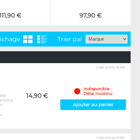
111,90 €
97,90 €
fichage
Trier par
Code article 16368
Indisponible
Délai inconnu
14,90 €
été
ervoirs
Ajouter au panier
on
u
Code article 15392