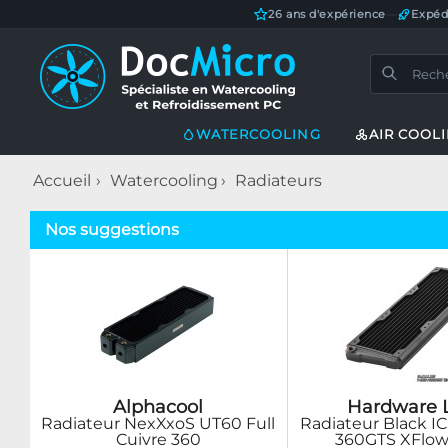
26 ans d'expérience
—
Expéd
WATERCOOLING
AIR COOL
Accueil
Watercooling
Radiateurs
Nos suggestions
Alphacool
Hardware 
Radiateur NexXxoS UT60 Full
Radiateur Black I
Cuivre 360
360GTS XFlow 