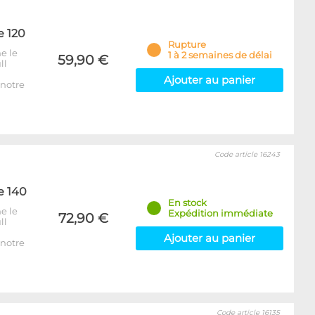
e 120
Rupture
e le
1 à 2 semaines de délai
59,90 €
ll
Ajouter au panier
notre
Code article 16243
e 140
En stock
e le
Expédition immédiate
72,90 €
ll
Ajouter au panier
notre
Code article 16135