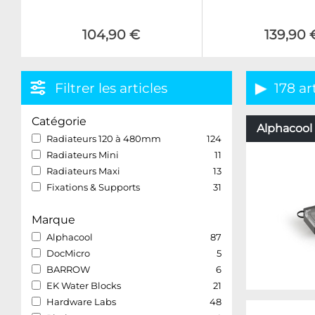
104,90 €
139,90 
Filtrer les articles
178 ar
Catégorie
Alphacool 
Radiateurs 120 à 480mm
124
Radiateurs Mini
11
Radiateurs Maxi
13
Fixations & Supports
31
Marque
Alphacool
87
DocMicro
5
BARROW
6
EK Water Blocks
21
Hardware Labs
48