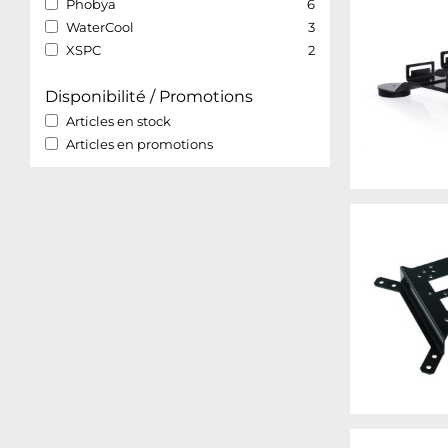
Phobya
6
WaterCool
3
XSPC
2
Disponibilité / Promotions
Articles en stock
Articles en promotions