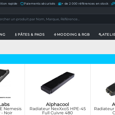
ition rapide
—
Paiements sécurisés
—
+ de 2 000 références en stock
—
ING
PÂTES & PADS
MODDING & RGB
ATELI
Labs
Alphacool
A
CE Nemesis
Radiateur NexXxoS HPE-45
Radiateur
- Noir
Full Cuivre 480
C