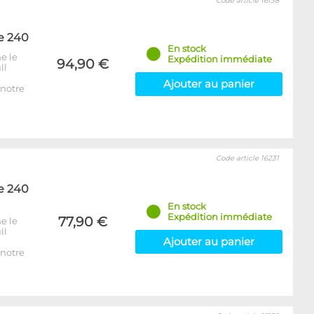
Code article 16138
e 240
En stock
e le
Expédition immédiate
94,90 €
ll
Ajouter au panier
notre
Code article 16231
e 240
En stock
Expédition immédiate
77,90 €
e le
ll
Ajouter au panier
notre