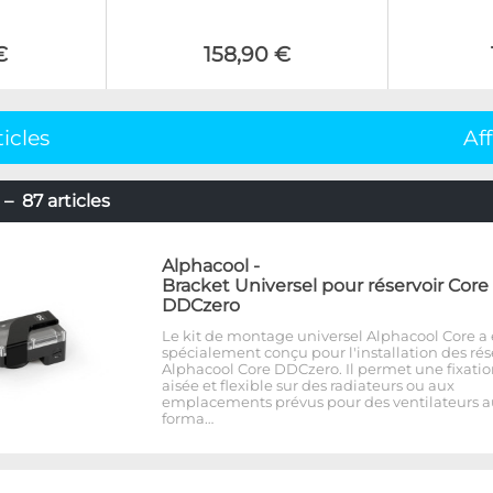
€
158,90 €
ticles
Af
– 87 articles
Alphacool
-
Bracket Universel pour réservoir Core
DDCzero
Le kit de montage universel Alphacool Core a 
spécialement conçu pour l'installation des rés
Alphacool Core DDCzero. Il permet une fixati
aisée et flexible sur des radiateurs ou aux
emplacements prévus pour des ventilateurs a
forma…