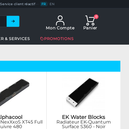
Service client réactif
—
FR
/
EN
0
Mon Compte
Panier
ER & SERVICES
PROMOTIONS
lphacool
EK Water Blocks
 NexXxoS XT45 Full
Radiateur EK-Quantum
uivre 480
Surface S360 - Noir