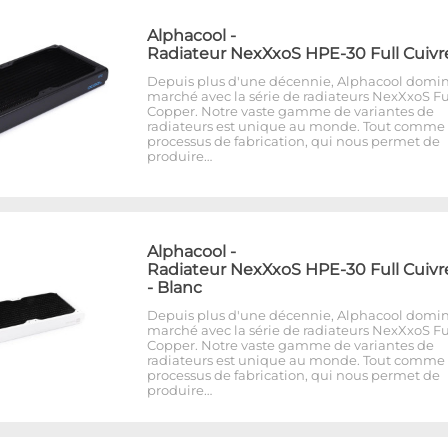
Alphacool
-
Radiateur NexXxoS HPE-30 Full Cuivr
Depuis plus d'une décennie, Alphacool domin
marché avec la série de radiateurs NexXxoS Fu
Copper. Notre vaste gamme de variantes de
radiateurs est unique au monde. Tout comme 
processus de fabrication, qui nous permet de
produire…
Alphacool
-
Radiateur NexXxoS HPE-30 Full Cuivr
- Blanc
Depuis plus d'une décennie, Alphacool domin
marché avec la série de radiateurs NexXxoS Fu
Copper. Notre vaste gamme de variantes de
radiateurs est unique au monde. Tout comme 
processus de fabrication, qui nous permet de
produire…