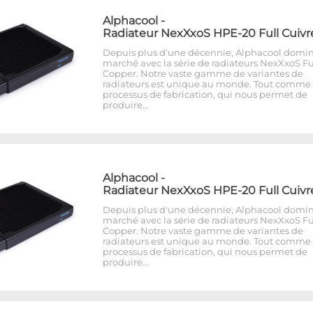
Alphacool
-
Radiateur NexXxoS HPE-20 Full Cuivr
Depuis plus d'une décennie, Alphacool domin
marché avec la série de radiateurs NexXxoS Fu
Copper. Notre vaste gamme de variantes de
radiateurs est unique au monde. Tout comme 
processus de fabrication, qui nous permet de
produire…
Alphacool
-
Radiateur NexXxoS HPE-20 Full Cuivr
Depuis plus d'une décennie, Alphacool domin
marché avec la série de radiateurs NexXxoS Fu
Copper. Notre vaste gamme de variantes de
radiateurs est unique au monde. Tout comme 
processus de fabrication, qui nous permet de
produire…