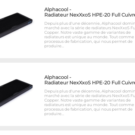
Alphacool
-
Radiateur NexXxoS HPE-20 Full Cuivr
Depuis plus d'une décennie, Alphacool domin
marché avec la série de radiateurs NexXxoS Fu
Copper. Notre vaste gamme de variantes de
radiateurs est unique au monde. Tout comme 
processus de fabrication, qui nous permet de
produire…
Alphacool
-
Radiateur NexXxoS HPE-20 Full Cuivr
Depuis plus d'une décennie, Alphacool domin
marché avec la série de radiateurs NexXxoS Fu
Copper. Notre vaste gamme de variantes de
radiateurs est unique au monde. Tout comme 
processus de fabrication, qui nous permet de
produire…