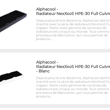
Alphacool
-
Radiateur NexXxoS HPE-30 Full Cuivr
Depuis plus d'une décennie, Alphacool domin
marché avec la série de radiateurs NexXxoS Fu
Copper. Notre vaste gamme de variantes de
radiateurs est unique au monde. Tout comme 
processus de fabrication, qui nous permet de
produire…
Alphacool
-
Radiateur NexXxoS HPE-30 Full Cuivr
- Blanc
Depuis plus d'une décennie, Alphacool domin
marché avec la série de radiateurs NexXxoS Fu
Copper. Notre vaste gamme de variantes de
radiateurs est unique au monde. Tout comme 
processus de fabrication, qui nous permet de
produire…