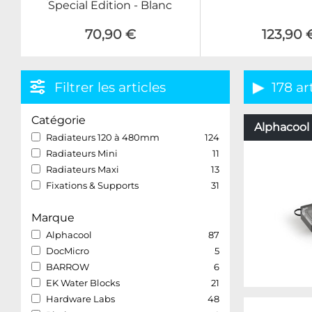
Special Edition - Blanc
70,90 €
123,90 
Filtrer les articles
178 ar
Catégorie
Alphacool 
Radiateurs 120 à 480mm
124
Radiateurs Mini
11
Radiateurs Maxi
13
Fixations & Supports
31
Marque
Alphacool
87
DocMicro
5
BARROW
6
EK Water Blocks
21
Hardware Labs
48