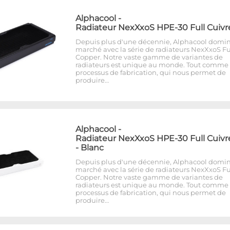
Alphacool
-
Radiateur NexXxoS HPE-30 Full Cuivr
Depuis plus d'une décennie, Alphacool domin
marché avec la série de radiateurs NexXxoS Fu
Copper. Notre vaste gamme de variantes de
radiateurs est unique au monde. Tout comme 
processus de fabrication, qui nous permet de
produire…
Alphacool
-
Radiateur NexXxoS HPE-30 Full Cuivr
- Blanc
Depuis plus d'une décennie, Alphacool domin
marché avec la série de radiateurs NexXxoS Fu
Copper. Notre vaste gamme de variantes de
radiateurs est unique au monde. Tout comme 
processus de fabrication, qui nous permet de
produire…