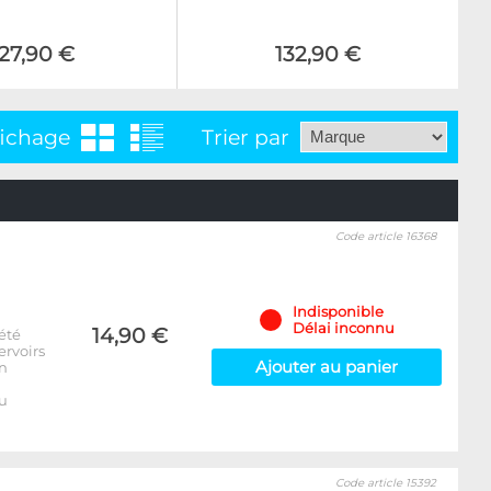
27,90 €
132,90 €
fichage
Trier par
Code article 16368
Indisponible
Délai inconnu
14,90 €
été
ervoirs
Ajouter au panier
on
u
Code article 15392