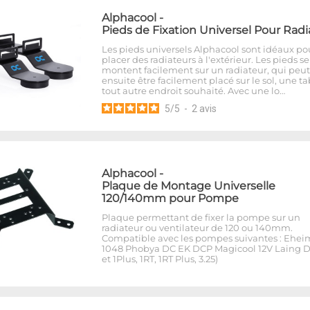
Alphacool
-
Pieds de Fixation Universel Pour Radi
Les pieds universels Alphacool sont idéaux po
placer des radiateurs à l'extérieur. Les pieds se
montent facilement sur un radiateur, qui peut
ensuite être facilement placé sur le sol, une t
tout autre endroit souhaité. Avec une lo…
5
/
5
-
2
avis
Alphacool
-
Plaque de Montage Universelle
120/140mm pour Pompe
Plaque permettant de fixer la pompe sur un
radiateur ou ventilateur de 120 ou 140mm.
Compatible avec les pompes suivantes : Ehei
1048 Phobya DC EK DCP Magicool 12V Laing D
et 1Plus, 1RT, 1RT Plus, 3.25)