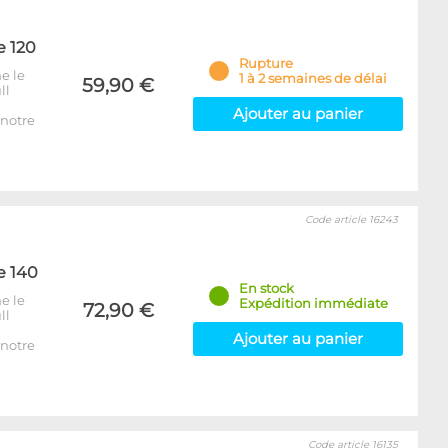
e 120
Rupture
e le
1 à 2 semaines de délai
59,90 €
ll
Ajouter au panier
notre
Code article 16243
e 140
En stock
e le
Expédition immédiate
72,90 €
ll
Ajouter au panier
notre
Code article 16135