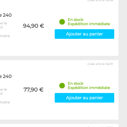
Code article 16138
e 240
En stock
e le
Expédition immédiate
94,90 €
ll
Ajouter au panier
notre
Code article 16231
e 240
En stock
Expédition immédiate
77,90 €
e le
ll
Ajouter au panier
notre