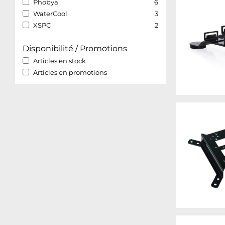
Phobya
6
WaterCool
3
XSPC
2
Disponibilité / Promotions
Articles en stock
Articles en promotions