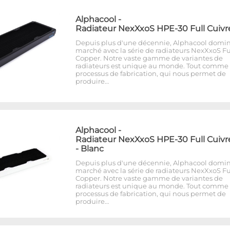
Alphacool
-
Radiateur NexXxoS HPE-30 Full Cuivr
Depuis plus d'une décennie, Alphacool domin
marché avec la série de radiateurs NexXxoS Fu
Copper. Notre vaste gamme de variantes de
radiateurs est unique au monde. Tout comme 
processus de fabrication, qui nous permet de
produire…
Alphacool
-
Radiateur NexXxoS HPE-30 Full Cuivr
- Blanc
Depuis plus d'une décennie, Alphacool domin
marché avec la série de radiateurs NexXxoS Fu
Copper. Notre vaste gamme de variantes de
radiateurs est unique au monde. Tout comme 
processus de fabrication, qui nous permet de
produire…