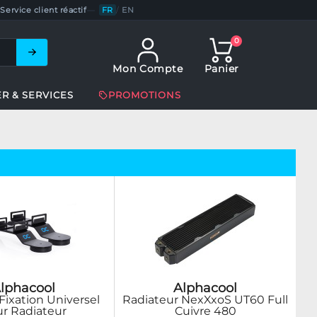
Service client réactif
—
FR
/
EN
0
Mon Compte
Panier
ER & SERVICES
PROMOTIONS
lphacool
Alphacool
Fixation Universel
Radiateur NexXxoS UT60 Full
r Radiateur
Cuivre 480