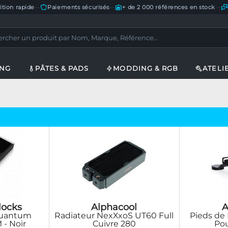
ition rapide
—
Paiements sécurisés
—
+ de 2 000 références en stock
—
ING
PÂTES & PADS
MODDING & RGB
ATELI
locks
Alphacool
A
Quantum
Radiateur NexXxoS UT60 Full
Pieds de 
 - Noir
Cuivre 280
Pou