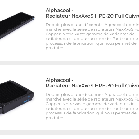
Alphacool
-
Radiateur NexXxoS HPE-20 Full Cuivr
Depuis plus d'une décennie, Alphacool domin
marché avec la série de radiateurs NexXxoS Fu
Copper. Notre vaste gamme de variantes de
radiateurs est unique au monde. Tout comme 
processus de fabrication, qui nous permet de
produire…
Alphacool
-
Radiateur NexXxoS HPE-30 Full Cuivr
Depuis plus d'une décennie, Alphacool domin
marché avec la série de radiateurs NexXxoS Fu
Copper. Notre vaste gamme de variantes de
radiateurs est unique au monde. Tout comme 
processus de fabrication, qui nous permet de
produire…