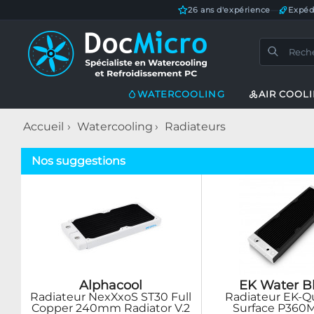
26 ans d'expérience
—
Expéd
WATERCOOLING
AIR COOL
Accueil
Watercooling
Radiateurs
Nos suggestions
Alphacool
EK Water B
Radiateur NexXxoS ST30 Full
Radiateur EK-
Copper 240mm Radiator V.2
Surface P360M