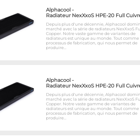
Alphacool
-
Radiateur NexXxoS HPE-20 Full Cuivr
Depuis plus d'une décennie, Alphacool domin
marché avec la série de radiateurs NexXxoS Fu
Copper. Notre vaste gamme de variantes de
radiateurs est unique au monde. Tout comme 
processus de fabrication, qui nous permet de
produire…
Alphacool
-
Radiateur NexXxoS HPE-20 Full Cuivr
Depuis plus d'une décennie, Alphacool domin
marché avec la série de radiateurs NexXxoS Fu
Copper. Notre vaste gamme de variantes de
radiateurs est unique au monde. Tout comme 
processus de fabrication, qui nous permet de
produire…