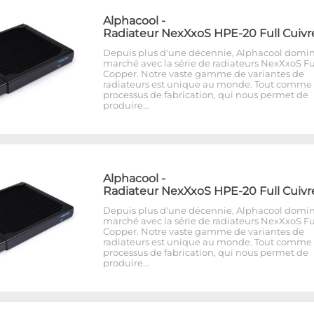
Alphacool
-
Radiateur NexXxoS HPE-20 Full Cuivr
Depuis plus d'une décennie, Alphacool domin
marché avec la série de radiateurs NexXxoS Fu
Copper. Notre vaste gamme de variantes de
radiateurs est unique au monde. Tout comme 
processus de fabrication, qui nous permet de
produire…
Alphacool
-
Radiateur NexXxoS HPE-20 Full Cuivr
Depuis plus d'une décennie, Alphacool domin
marché avec la série de radiateurs NexXxoS Fu
Copper. Notre vaste gamme de variantes de
radiateurs est unique au monde. Tout comme 
processus de fabrication, qui nous permet de
produire…