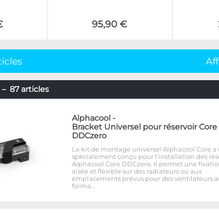
€
95,90 €
ticles
Af
– 87 articles
Alphacool
-
Bracket Universel pour réservoir Core
DDCzero
Le kit de montage universel Alphacool Core a 
spécialement conçu pour l'installation des rés
Alphacool Core DDCzero. Il permet une fixati
aisée et flexible sur des radiateurs ou aux
emplacements prévus pour des ventilateurs a
forma…