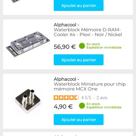
Ajouter au panier
Alphacool
-
Waterblock Mémoire D-RAM-
Cooler X4 - Plexi - Noir / Nickel
En stock
56,90 €
Expédition immédiate
Ajouter au panier
Alphacool
-
Waterblock Miniature pour chip
mémoire MCX One
4.5
/
5
-
2
avis
En stock
4,90 €
Expédition immédiate
Ajouter au panier