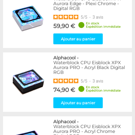
Aurora Edge - Plexi Chrome -
Digital RGB
5
/
5
-
3
avis
En stock
59,90 €
Expédition immédiate
Ajouter au panier
Alphacool
-
Waterblock CPU Eisblock XPX
Aurora PRO - Acryl Black Digital
RGB
5
/
5
-
3
avis
En stock
74,90 €
Expédition immédiate
Ajouter au panier
Alphacool
-
Waterblock CPU Eisblock XPX
Aurora PRO - Acryl Chrome