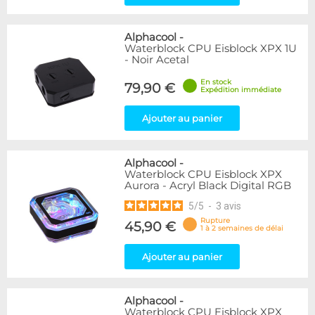
Alphacool
-
Waterblock CPU Eisblock XPX 1U
- Noir Acetal
En stock
79,90 €
Expédition immédiate
Ajouter au panier
Alphacool
-
Waterblock CPU Eisblock XPX
Aurora - Acryl Black Digital RGB
5
/
5
-
3
avis
Rupture
45,90 €
1 à 2 semaines de délai
Ajouter au panier
Alphacool
-
Waterblock CPU Eisblock XPX