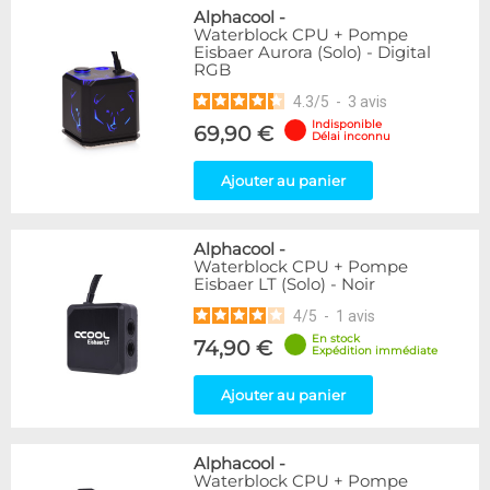
Alphacool
-
Waterblock CPU + Pompe
Eisbaer Aurora (Solo) - Digital
RGB
4.3
/
5
-
3
avis
Indisponible
69,90 €
Délai inconnu
Ajouter au panier
Alphacool
-
Waterblock CPU + Pompe
Eisbaer LT (Solo) - Noir
4
/
5
-
1
avis
En stock
74,90 €
Expédition immédiate
Ajouter au panier
Alphacool
-
Waterblock CPU + Pompe