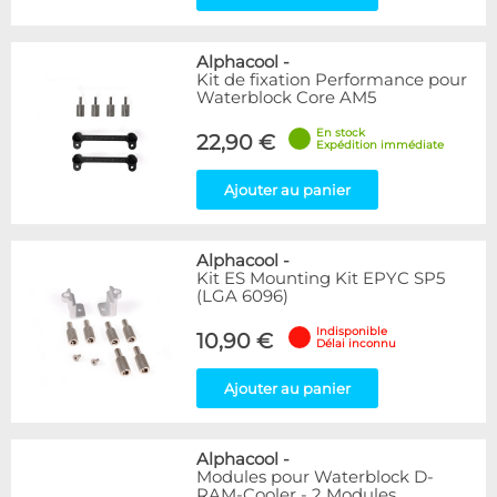
Alphacool
-
Kit de fixation Performance pour
Waterblock Core AM5
En stock
22,90 €
Expédition immédiate
Ajouter au panier
Alphacool
-
Kit ES Mounting Kit EPYC SP5
(LGA 6096)
Indisponible
10,90 €
Délai inconnu
Ajouter au panier
Alphacool
-
Modules pour Waterblock D-
RAM-Cooler - 2 Modules