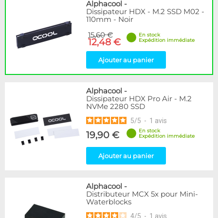
Disponibilité / Promotions
Alphacool
-
Dissipateur HDX - M.2 SSD M02 -
Articles en stock
110mm - Noir
Articles en promotions
15,60 €
En stock
12,48 €
Expédition immédiate
Appliquer
Ajouter au panier
Alphacool
-
Dissipateur HDX Pro Air - M.2
NVMe 2280 SSD
5
/
5
-
1
avis
En stock
19,90 €
Expédition immédiate
Ajouter au panier
Alphacool
-
Distributeur MCX 5x pour Mini-
Waterblocks
4
/
5
-
1
avis