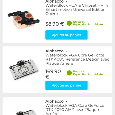
Alphacool
-
WaterBlock VGA & Chipset HF 14
Smart motion Universal Edition
Cuivre
En stock
38,90 €
Expédition immédiate
Ajouter au panier
Alphacool
-
Waterblock VGA Core GeForce
RTX 4080 Reference Design avec
Plaque Arrière
169,90
En stock
Expédition immédiate
€
Ajouter au panier
Alphacool
-
Waterblock VGA Core GeForce
RTX 4090 AMP avec Plaque
Arrière