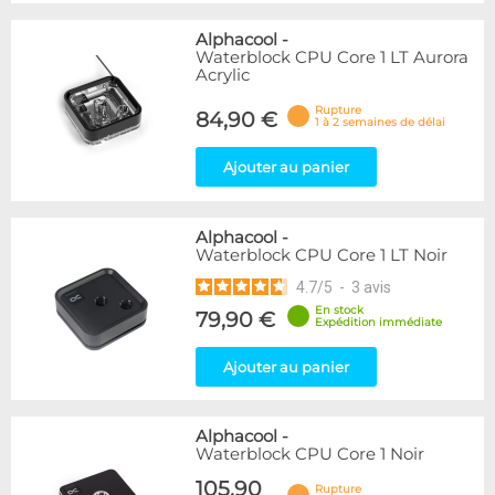
Alphacool
-
Waterblock CPU Core 1 LT Aurora
Acrylic
Rupture
84,90 €
1 à 2 semaines de délai
Ajouter au panier
Alphacool
-
Waterblock CPU Core 1 LT Noir
4.7
/
5
-
3
avis
En stock
79,90 €
Expédition immédiate
Ajouter au panier
Alphacool
-
Waterblock CPU Core 1 Noir
105,90
Rupture