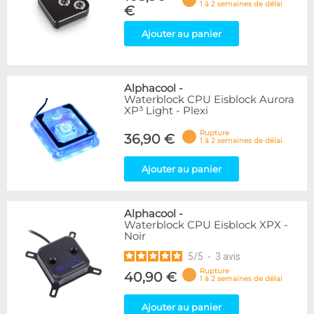
1 à 2 semaines de délai
€
Ajouter au panier
Alphacool
-
Waterblock CPU Eisblock Aurora
XP³ Light - Plexi
Rupture
36,90 €
1 à 2 semaines de délai
Ajouter au panier
Alphacool
-
Waterblock CPU Eisblock XPX -
Noir
5
/
5
-
3
avis
Rupture
40,90 €
1 à 2 semaines de délai
Ajouter au panier