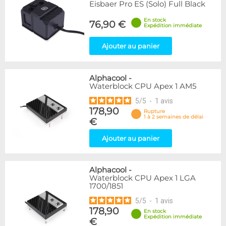
Eisbaer Pro ES (Solo) Full Black
En stock
76,90 €
Expédition immédiate
Ajouter au panier
Alphacool
-
Waterblock CPU Apex 1 AM5
5
/
5
-
1
avis
178,90
Rupture
1 à 2 semaines de délai
€
Ajouter au panier
Alphacool
-
Waterblock CPU Apex 1 LGA
1700/1851
5
/
5
-
1
avis
178,90
En stock
Expédition immédiate
€