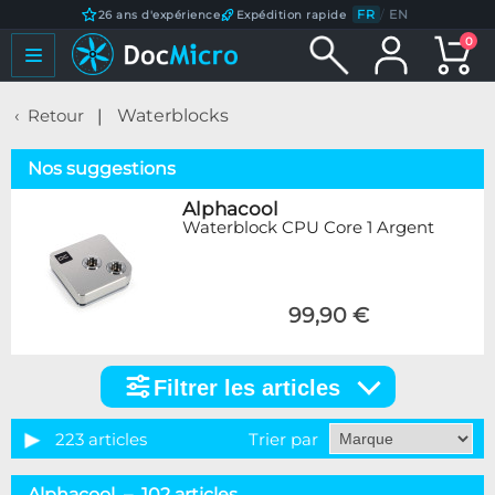
FR
/
EN
26 ans d'expérience
Expédition rapide
0
Retour
Waterblocks
Nos suggestions
Alphacool
Waterblock CPU Core 1 Argent
99,90 €
Filtrer les articles
Filtrer
les
articles
223 articles
Trier par
Catégorie
Alphacool – 102 articles