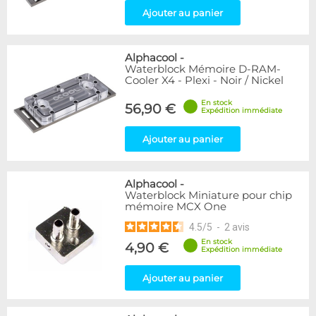
Ajouter au panier
Alphacool
-
Waterblock Mémoire D-RAM-
Cooler X4 - Plexi - Noir / Nickel
En stock
56,90 €
Expédition immédiate
Ajouter au panier
Alphacool
-
Waterblock Miniature pour chip
mémoire MCX One
4.5
/
5
-
2
avis
En stock
4,90 €
Expédition immédiate
Ajouter au panier