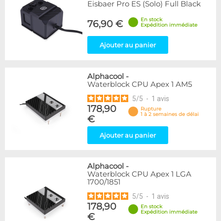
Eisbaer Pro ES (Solo) Full Black
En stock
76,90 €
Expédition immédiate
Ajouter au panier
Alphacool
-
Waterblock CPU Apex 1 AM5
5
/
5
-
1
avis
178,90
Rupture
1 à 2 semaines de délai
€
Ajouter au panier
Alphacool
-
Waterblock CPU Apex 1 LGA
1700/1851
5
/
5
-
1
avis
178,90
En stock
Expédition immédiate
€