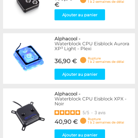
1 à 2 semaines de délai
€
Ajouter au panier
Alphacool
-
Waterblock CPU Eisblock Aurora
XP³ Light - Plexi
Rupture
36,90 €
1 à 2 semaines de délai
Ajouter au panier
Alphacool
-
Waterblock CPU Eisblock XPX -
Noir
5
/
5
-
3
avis
Rupture
40,90 €
1 à 2 semaines de délai
Ajouter au panier