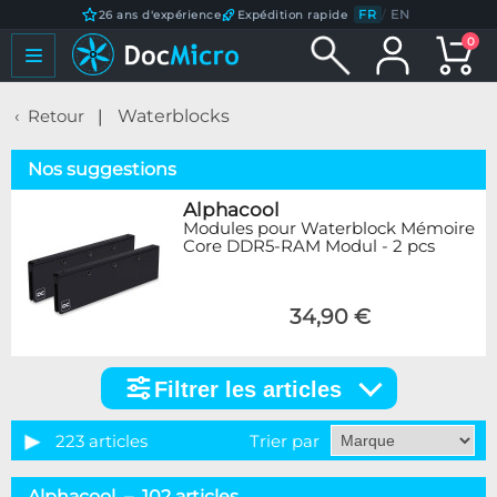
FR
/
EN
26 ans d'expérience
Expédition rapide
0
Retour
Waterblocks
Nos suggestions
Alphacool
Modules pour Waterblock Mémoire
Core DDR5-RAM Modul - 2 pcs
34,90 €
Filtrer les articles
Filtrer
les
articles
223 articles
Trier par
Catégorie
Alphacool – 102 articles