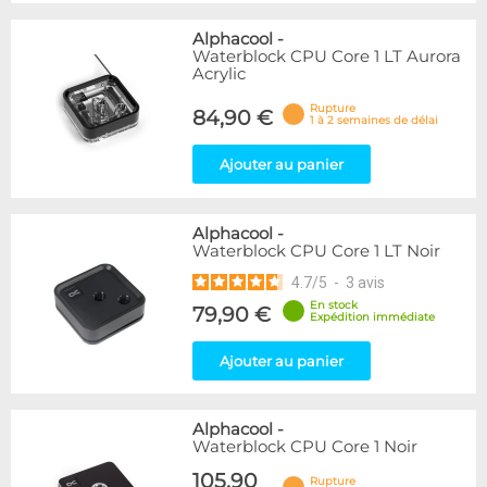
Alphacool
-
Waterblock CPU Core 1 LT Aurora
Acrylic
Rupture
84,90 €
1 à 2 semaines de délai
Ajouter au panier
Alphacool
-
Waterblock CPU Core 1 LT Noir
4.7
/
5
-
3
avis
En stock
79,90 €
Expédition immédiate
Ajouter au panier
Alphacool
-
Waterblock CPU Core 1 Noir
105,90
Rupture