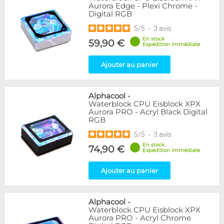
Aurora Edge - Plexi Chrome -
Digital RGB
5
/
5
-
3
avis
En stock
59,90 €
Expédition immédiate
Ajouter au panier
Alphacool
-
Waterblock CPU Eisblock XPX
Aurora PRO - Acryl Black Digital
RGB
5
/
5
-
3
avis
En stock
74,90 €
Expédition immédiate
Ajouter au panier
Alphacool
-
Waterblock CPU Eisblock XPX
Aurora PRO - Acryl Chrome