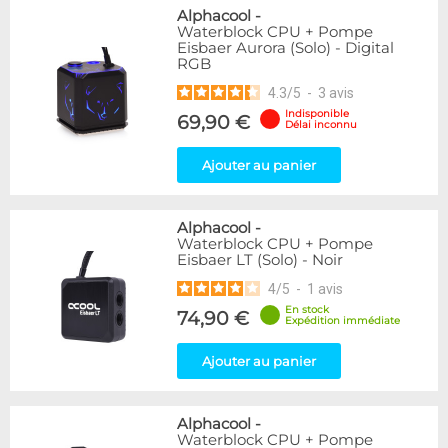
Alphacool
-
Waterblock CPU + Pompe
Eisbaer Aurora (Solo) - Digital
RGB
4.3
/
5
-
3
avis
Indisponible
69,90 €
Délai inconnu
Ajouter au panier
Alphacool
-
Waterblock CPU + Pompe
Eisbaer LT (Solo) - Noir
4
/
5
-
1
avis
En stock
74,90 €
Expédition immédiate
Ajouter au panier
Alphacool
-
Waterblock CPU + Pompe