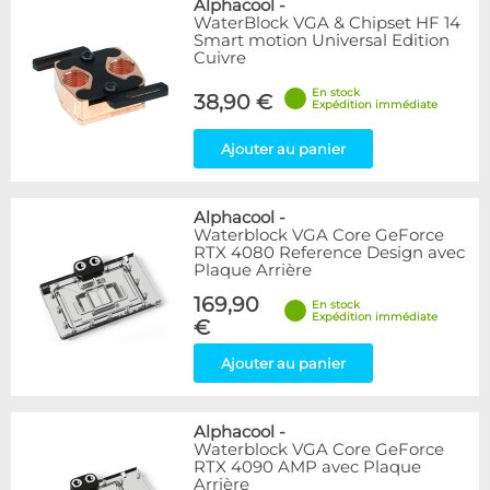
Alphacool
-
WaterBlock VGA & Chipset HF 14
Smart motion Universal Edition
Cuivre
En stock
38,90 €
Expédition immédiate
Ajouter au panier
Alphacool
-
Waterblock VGA Core GeForce
RTX 4080 Reference Design avec
Plaque Arrière
169,90
En stock
Expédition immédiate
€
Ajouter au panier
Alphacool
-
Waterblock VGA Core GeForce
RTX 4090 AMP avec Plaque
Arrière