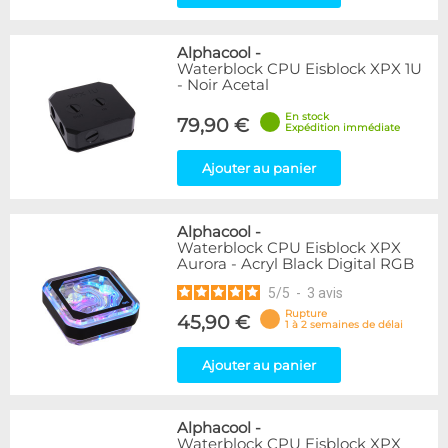
Alphacool
-
Waterblock CPU Eisblock XPX 1U
- Noir Acetal
En stock
79,90 €
Expédition immédiate
Ajouter au panier
Alphacool
-
Waterblock CPU Eisblock XPX
Aurora - Acryl Black Digital RGB
5
/
5
-
3
avis
Rupture
45,90 €
1 à 2 semaines de délai
Ajouter au panier
Alphacool
-
Waterblock CPU Eisblock XPX