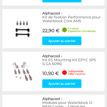
Alphacool
-
Kit de fixation Performance pour
Waterblock Core AM5
En stock
22,90 €
Expédition immédiate
Ajouter au panier
Alphacool
-
Kit ES Mounting Kit EPYC SP5
(LGA 6096)
Indisponible
10,90 €
Délai inconnu
Ajouter au panier
Alphacool
-
Modules pour Waterblock D-
RAM-Cooler - 2 Modules