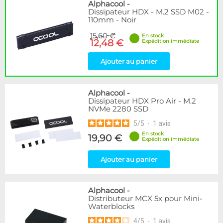
Disponibilité / Promotions
Alphacool
-
Dissipateur HDX - M.2 SSD M02 -
Articles en stock
110mm - Noir
Articles en promotions
15,60 €
En stock
12,48 €
Expédition immédiate
Appliquer
Ajouter au panier
Alphacool
-
Dissipateur HDX Pro Air - M.2
NVMe 2280 SSD
5
/
5
-
1
avis
En stock
19,90 €
Expédition immédiate
Ajouter au panier
Alphacool
-
Distributeur MCX 5x pour Mini-
Waterblocks
4
/
5
-
1
avis