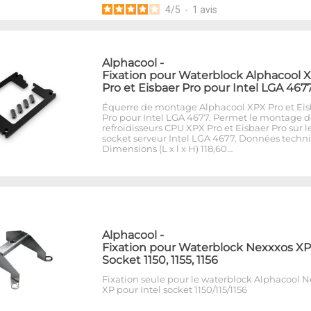
4
/
5
-
1
avis
Alphacool
-
Fixation pour Waterblock Alphacool 
Pro et Eisbaer Pro pour Intel LGA 467
Équerre de montage Alphacool XPX Pro et Eis
Pro pour Intel LGA 4677. Permet le montage d
refroidisseurs CPU XPX Pro et Eisbaer Pro sur l
socket serveur Intel LGA 4677. Données techn
Dimensions (L x l x H) 118,60…
Alphacool
-
Fixation pour Waterblock Nexxxos XP
Socket 1150, 1155, 1156
Fixation seule pour le waterblock Alphacool 
XP pour Intel socket 1150/115/1156