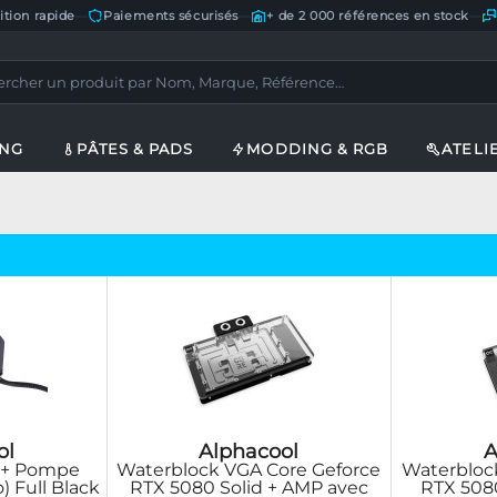
ition rapide
—
Paiements sécurisés
—
+ de 2 000 références en stock
—
ING
PÂTES & PADS
MODDING & RGB
ATELI
ol
Alphacool
A
 + Pompe
Waterblock VGA Core Geforce
Waterbloc
) Full Black
RTX 5080 Solid + AMP avec
RTX 508