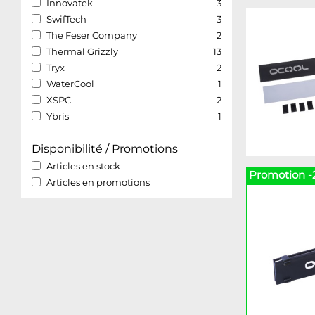
Innovatek
3
SwifTech
3
The Feser Company
2
Thermal Grizzly
13
Tryx
2
WaterCool
1
XSPC
2
Ybris
1
Disponibilité / Promotions
Articles en stock
Promotion -
Articles en promotions