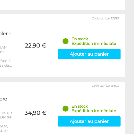
Code article 12885
er -
En stock
Expédition immédiate
22,90 €
-RAM
les
Ajouter au panier
râce à
es da…
Code article 15822
ore
En stock
Expédition immédiate
34,90 €
les de
DDR de
Ajouter au panier
RAM,
 dans