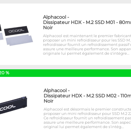
Alphacool
-
Dissipateur HDX - M.2 SSD M01 - 80m
Noir
Alphacool est maintenant le premier fabricant
proposer un mini refroidisseur pour les SSD M.
refroidisseur fournit un refroidissement passif
assure une meilleure performance. Son appa
originale lui permet également de s'intégre…
20 %
Alphacool
-
Dissipateur HDX - M.2 SSD M02 - 110
Noir
Alphacool est désormais le premier construct
proposer un mini refroidisseur pour SSD M.2 22
Ce refroidisseur fournit un refroidissement pas
assure une meilleure performance. Son aspec
original lui permet également de s'intég…