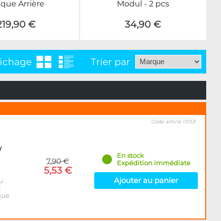
aque Arrière
Modul - 2 pcs
219,90 €
34,90 €
fichage
Trier par
Code article 13153
/
En stock
7,90 €
Expédition immédiate
5,53 €
Ajouter au panier
u
:
que