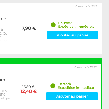
Code article 13913
m -
En stock
Expédition immédiate
7,90 €
 à
2. Ce
Ajouter au panier
 qui
rence
Code article 15273
mm -
En stock
15,60 €
Expédition immédiate
12,48 €
eur à
110.
Ajouter au panier
sif qui
t