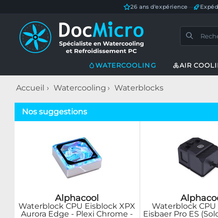
26 ans d'expérience
—
Expéd
WATERCOOLING
AIR COOL
Accueil
Watercooling
Waterblocks
Nos suggestions
Alphacool
Alphaco
Waterblock CPU Eisblock XPX
Waterblock CPU
Aurora Edge - Plexi Chrome -
Eisbaer Pro ES (Solo