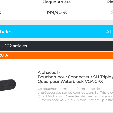
Plaque Arrière
Pl
€
199,90 €
ticles
Af
– 102 articles
30 %
Alphacool
-
Bouchon pour Connecteur SLI Triple 
Quad pour Waterblock VGA GPX
Ce bouchon permet de fermer une des
entrées/sorties sur les connecteurs SLi Triple o
Quad Alphacool. Caractéristiques Techniques 
Dimensions : 45 x 19,5 x 17mm Matière : plasti