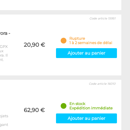
Code article 15951
ora -
Rupture
1 à 2 semaines de délai
20,90 €
 GPX
ux
Ajouter au panier
a. Il
t.
Code article 16010
En stock
Expédition immédiate
62,90 €
ojets
Ajouter au panier
égant