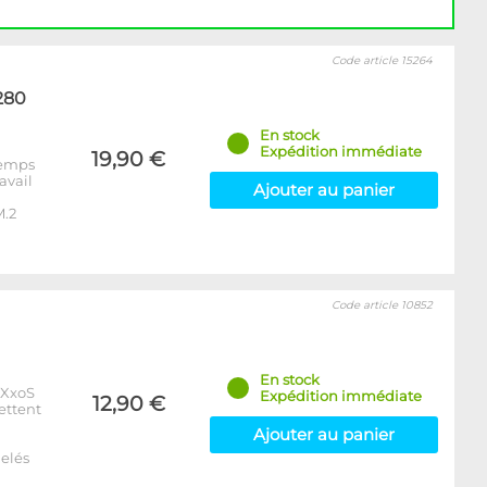
Code article 15264
280
En stock
Expédition immédiate
19,90 €
 temps
avail
Ajouter au panier
M.2
Code article 10852
En stock
xXxoS
Expédition immédiate
12,90 €
ettent
Ajouter au panier
elés