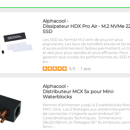
Alphacool
-
Dissipateur HDX Pro Air - M.2 NVMe 2
SSD
Les SSD au format M.2 sont de plus en plus
populaires. Les taux de transfert élevés et les
d'accès extrêmement faibles permettent un tr
et des jeux plus rapides et plus efficaces. Pour
garantir que toutes les performances du SSD 
pu…
5
/
5
-
1
avis
Alphacool
-
Distributeur MCX 5x pour Mini-
Waterblocks
Permet d'alimenter jusqu'à 5 waterblocks Ne
MXC-One. Les 2 filetages aux extrémités perm
de connecter n'importe quel embout 1/4".
Caractérsitiques Techniques : Dimensions :
28x20x18mm 2x filetages 1/4" 5x embouts cann
3mm …