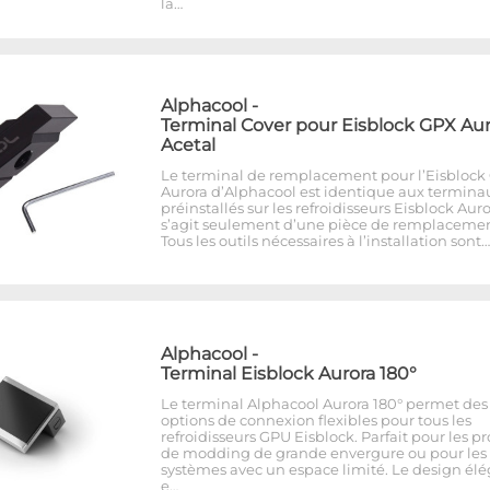
la…
Alphacool
-
Terminal Cover pour Eisblock GPX Aur
Acetal
Le terminal de remplacement pour l’Eisblock
Aurora d’Alphacool est identique aux termina
préinstallés sur les refroidisseurs Eisblock Auror
s’agit seulement d’une pièce de remplacemen
Tous les outils nécessaires à l’installation sont…
Alphacool
-
Terminal Eisblock Aurora 180°
Le terminal Alphacool Aurora 180° permet des
options de connexion flexibles pour tous les
refroidisseurs GPU Eisblock. Parfait pour les pr
de modding de grande envergure ou pour les
systèmes avec un espace limité. Le design él
e…