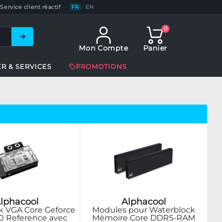
Service client réactif
—
FR
/
EN
0
Mon Compte
Panier
ER & SERVICES
PROMOTIONS
lphacool
Alphacool
k VGA Core Geforce
Modules pour Waterblock
0 Reference avec
Mémoire Core DDR5-RAM