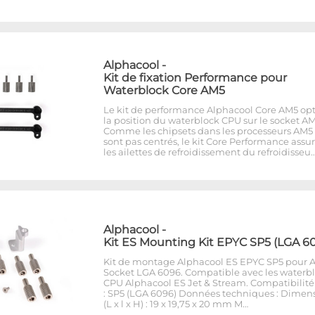
Alphacool
-
Kit de fixation Performance pour
Waterblock Core AM5
Le kit de performance Alphacool Core AM5 op
la position du waterblock CPU sur le socket AM
Comme les chipsets dans les processeurs AM5
sont pas centrés, le kit Core Performance assu
les ailettes de refroidissement du refroidisseu
Alphacool
-
Kit ES Mounting Kit EPYC SP5 (LGA 6
Kit de montage Alphacool ES EPYC SP5 pour
Socket LGA 6096. Compatible avec les waterb
CPU Alphacool ES Jet & Stream. Compatibilité
: SP5 (LGA 6096) Données techniques : Dimen
(L x l x H) : 19 x 19,75 x 20 mm M…