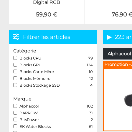
Digital RGB
59,90 €
76,90 
Filtrer les articles
223 ar
Catégorie
Alphacool 
Blocks CPU
79
Promotion -
Blocks GPU
124
Blocks Carte Mère
10
Blocks Mémoire
12
Blocks Stockage SSD
4
Marque
Alphacool
102
BARROW
31
BitsPower
2
EK Water Blocks
61