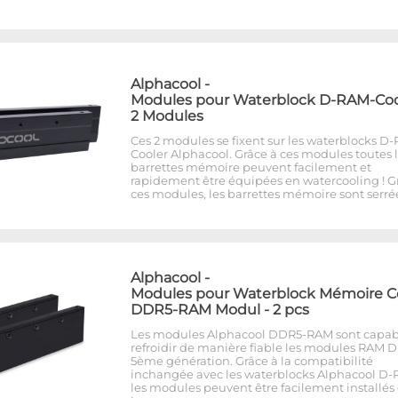
Alphacool
-
Modules pour Waterblock D-RAM-Cool
2 Modules
Ces 2 modules se fixent sur les waterblocks D
Cooler Alphacool. Grâce à ces modules toutes 
barrettes mémoire peuvent facilement et
rapidement être équipées en watercooling ! G
ces modules, les barrettes mémoire sont serré
Alphacool
-
Modules pour Waterblock Mémoire C
DDR5-RAM Modul - 2 pcs
Les modules Alphacool DDR5-RAM sont capab
refroidir de manière fiable les modules RAM 
5ème génération. Grâce à la compatibilité
inchangée avec les waterblocks Alphacool D-
les modules peuvent être facilement installés