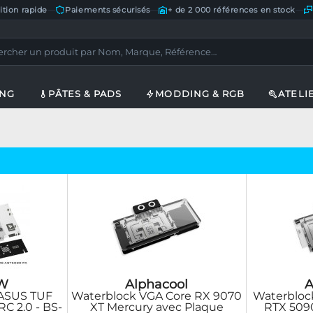
ition rapide
—
Paiements sécurisés
—
+ de 2 000 références en stock
—
ING
PÂTES & PADS
MODDING & RGB
ATELI
W
Alphacool
A
 ASUS TUF
Waterblock VGA Core RX 9070
Waterbloc
C 2.0 - BS-
XT Mercury avec Plaque
RTX 5090