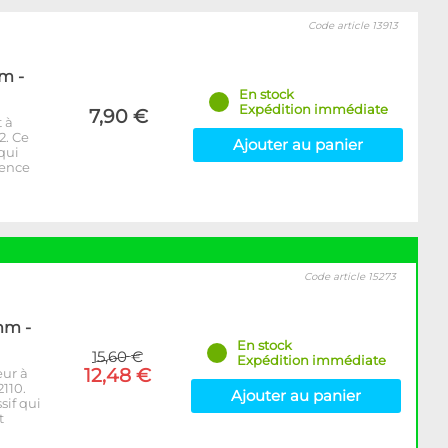
Code article 13913
m -
En stock
Expédition immédiate
7,90 €
 à
2. Ce
Ajouter au panier
 qui
rence
Code article 15273
mm -
En stock
15,60 €
Expédition immédiate
12,48 €
eur à
110.
Ajouter au panier
sif qui
t