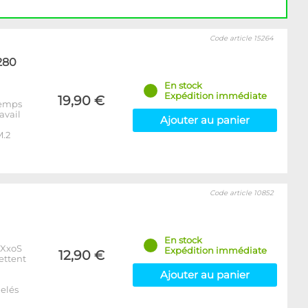
Code article 15264
280
En stock
Expédition immédiate
19,90 €
 temps
avail
Ajouter au panier
M.2
Code article 10852
En stock
xXxoS
Expédition immédiate
12,90 €
ettent
Ajouter au panier
elés