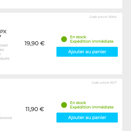
Code article 15945
XPX
7
En stock
Expédition immédiate
19,90 €
baer
es
Ajouter au panier
e
iques
Code article 9127
En stock
Expédition immédiate
11,90 €
Ajouter au panier
Nexxxos