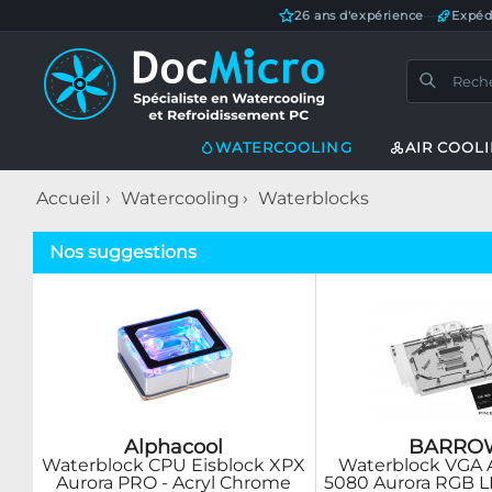
26 ans d'expérience
—
Expéd
WATERCOOLING
AIR COOL
Accueil
Watercooling
Waterblocks
Nos suggestions
Alphacool
BARRO
Waterblock CPU Eisblock XPX
Waterblock VGA
Aurora PRO - Acryl Chrome
5080 Aurora RGB LR