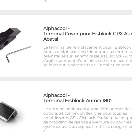
la…
Alphacool
-
Terminal Cover pour Eisblock GPX Aur
Acetal
Le terminal de remplacement pour l’Eisblock
Aurora d’Alphacool est identique aux termina
préinstallés sur les refroidisseurs Eisblock Auror
s’agit seulement d’une pièce de remplacemen
Tous les outils nécessaires à l’installation sont…
Alphacool
-
Terminal Eisblock Aurora 180°
Le terminal Alphacool Aurora 180° permet des
options de connexion flexibles pour tous les
refroidisseurs GPU Eisblock. Parfait pour les pr
de modding de grande envergure ou pour les
systèmes avec un espace limité. Le design él
e…