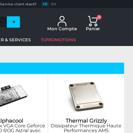
Service client réactif
—
FR
/
EN
0
Mon Compte
Panier
ER & SERVICES
PROMOTIONS
lphacool
Thermal Grizzly
k VGA Core Geforce
Dissipateur Thermique Haute
 ROG Astral avec
Performances AM5