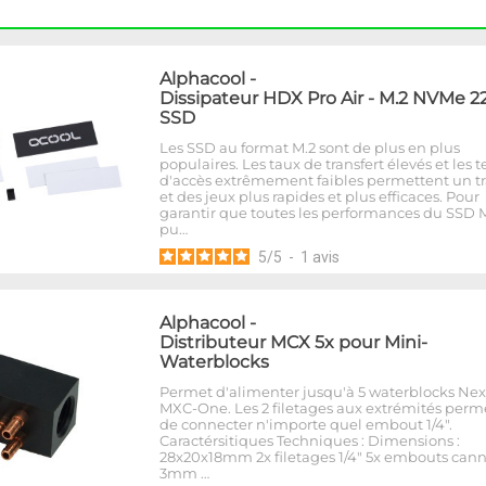
Alphacool
-
Dissipateur HDX Pro Air - M.2 NVMe 2
SSD
Les SSD au format M.2 sont de plus en plus
populaires. Les taux de transfert élevés et les
d'accès extrêmement faibles permettent un tr
et des jeux plus rapides et plus efficaces. Pour
garantir que toutes les performances du SSD 
pu…
5
/
5
-
1
avis
Alphacool
-
Distributeur MCX 5x pour Mini-
Waterblocks
Permet d'alimenter jusqu'à 5 waterblocks Ne
MXC-One. Les 2 filetages aux extrémités perm
de connecter n'importe quel embout 1/4".
Caractérsitiques Techniques : Dimensions :
28x20x18mm 2x filetages 1/4" 5x embouts cann
3mm …