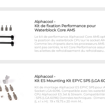
Alphacool
-
Kit de fixation Performance pour
Waterblock Core AM5
Le kit de performance Alphacool Core AM5 op
la position du waterblock CPU sur le socket AM
Comme les chipsets dans les processeurs AM5
sont pas centrés, le kit Core Performance assu
les ailettes de refroidissement du refroidisseu
Alphacool
-
Kit ES Mounting Kit EPYC SP5 (LGA 6
Kit de montage Alphacool ES EPYC SP5 pour
Socket LGA 6096. Compatible avec les waterb
CPU Alphacool ES Jet & Stream. Compatibilité
: SP5 (LGA 6096) Données techniques : Dimen
(L x l x H) : 19 x 19,75 x 20 mm M…