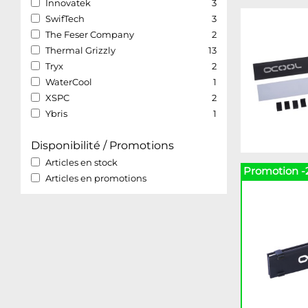
Innovatek
3
SwifTech
3
The Feser Company
2
Thermal Grizzly
13
Tryx
2
WaterCool
1
XSPC
2
Ybris
1
Disponibilité / Promotions
Articles en stock
Promotion -
Articles en promotions