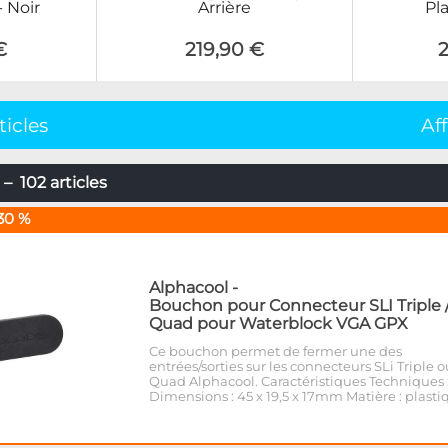
 Noir
Arrière
Pl
€
219,90 €
ticles
Af
– 102 articles
30 %
Alphacool
-
Bouchon pour Connecteur SLI Triple 
Quad pour Waterblock VGA GPX
Ce bouchon permet de fermer une des
entrées/sorties sur les connecteurs SLi Triple o
Quad Alphacool. Caractéristiques Techniques 
Dimensions : 45 x 19,5 x 17mm Matière : plasti