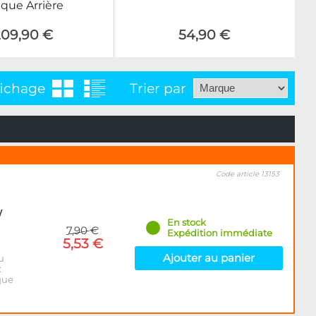
aque Arrière
209,90 €
54,90 €
fichage
Trier par
Code article 13153
/
En stock
7,90 €
Expédition immédiate
5,53 €
Ajouter au panier
u
:
que