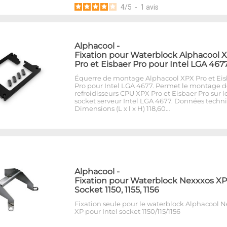
4
/
5
-
1
avis
Alphacool
-
Fixation pour Waterblock Alphacool 
Pro et Eisbaer Pro pour Intel LGA 467
Équerre de montage Alphacool XPX Pro et Eis
Pro pour Intel LGA 4677. Permet le montage d
refroidisseurs CPU XPX Pro et Eisbaer Pro sur l
socket serveur Intel LGA 4677. Données techn
Dimensions (L x l x H) 118,60…
Alphacool
-
Fixation pour Waterblock Nexxxos XP
Socket 1150, 1155, 1156
Fixation seule pour le waterblock Alphacool 
XP pour Intel socket 1150/115/1156