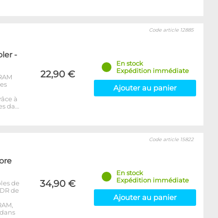
Code article 12885
er -
En stock
Expédition immédiate
22,90 €
-RAM
les
Ajouter au panier
râce à
es da…
Code article 15822
ore
En stock
Expédition immédiate
34,90 €
les de
DDR de
Ajouter au panier
RAM,
 dans