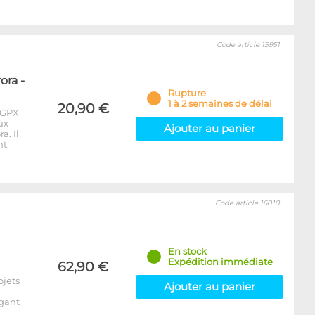
Code article 15951
ora -
Rupture
1 à 2 semaines de délai
20,90 €
 GPX
ux
Ajouter au panier
a. Il
t.
Code article 16010
En stock
Expédition immédiate
62,90 €
ojets
Ajouter au panier
égant