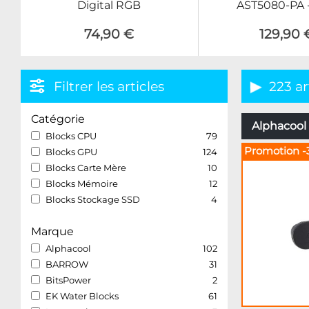
Digital RGB
AST5080-PA -
74,90 €
129,90 
Filtrer les articles
223 ar
Catégorie
Alphacool 
Blocks CPU
79
Promotion -
Blocks GPU
124
Blocks Carte Mère
10
Blocks Mémoire
12
Blocks Stockage SSD
4
Marque
Alphacool
102
BARROW
31
BitsPower
2
EK Water Blocks
61