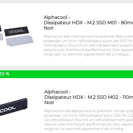
Alphacool
-
Dissipateur HDX - M.2 SSD M01 - 80m
Noir
Alphacool est maintenant le premier fabricant
proposer un mini refroidisseur pour les SSD M.
refroidisseur fournit un refroidissement passif
assure une meilleure performance. Son appa
originale lui permet également de s'intégre…
20 %
Alphacool
-
Dissipateur HDX - M.2 SSD M02 - 110
Noir
Alphacool est désormais le premier construct
proposer un mini refroidisseur pour SSD M.2 22
Ce refroidisseur fournit un refroidissement pas
assure une meilleure performance. Son aspec
original lui permet également de s'intég…