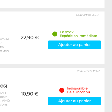
Code article 15944
En stock
Expédition immédiate
22,90 €
timise
5.
Ajouter au panier
 ne
re que
…
Code article 15941
096)
Indisponible
Délai inconnu
 AMD
10,90 €
locks
 : AMD
Ajouter au panier
sions