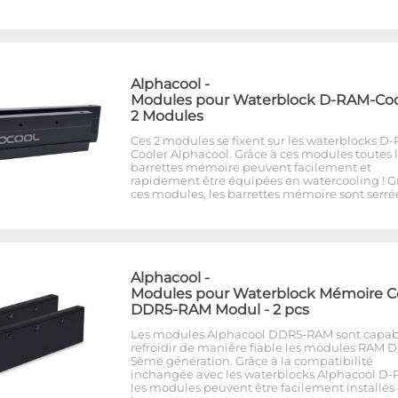
Alphacool
-
Modules pour Waterblock D-RAM-Cool
2 Modules
Ces 2 modules se fixent sur les waterblocks D
Cooler Alphacool. Grâce à ces modules toutes 
barrettes mémoire peuvent facilement et
rapidement être équipées en watercooling ! G
ces modules, les barrettes mémoire sont serré
Alphacool
-
Modules pour Waterblock Mémoire C
DDR5-RAM Modul - 2 pcs
Les modules Alphacool DDR5-RAM sont capab
refroidir de manière fiable les modules RAM 
5ème génération. Grâce à la compatibilité
inchangée avec les waterblocks Alphacool D-
les modules peuvent être facilement installés