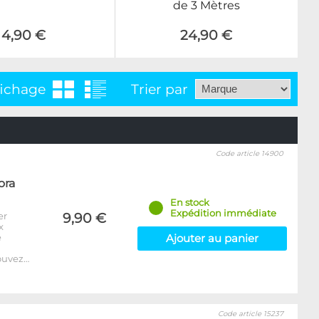
de 3 Mètres
4,90 €
24,90 €
fichage
Trier par
Code article 14900
ora
En stock
Expédition immédiate
er
9,90 €
x
e
Ajouter au panier
ouvez…
Code article 15237