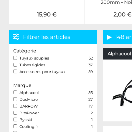
200mm - Noi
15,90 €
2,00 €
Filtrer les articles
148 ar
Catégorie
Alphacool 
Tuyaux souples
52
Tubes rigides
37
Accessoires pour tuyaux
59
Marque
Alphacool
56
DocMicro
27
BARROW
17
BitsPower
2
Bykski
1
Cooling.fr
1