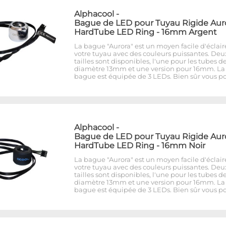
Alphacool
-
Bague de LED pour Tuyau Rigide Aur
HardTube LED Ring - 16mm Argent
La bague "Aurora" est un moyen facile d'éclair
votre tuyau avec des couleurs puissantes. Deu
tailles sont disponibles, l'une pour les tubes d
diamètre 13mm et une version pour 16mm. La
bague est équipée de 3 LEDs. Bien sûr vous p
Alphacool
-
Bague de LED pour Tuyau Rigide Aur
HardTube LED Ring - 16mm Noir
La bague "Aurora" est un moyen facile d'éclair
votre tuyau avec des couleurs puissantes. Deu
tailles sont disponibles, l'une pour les tubes d
diamètre 13mm et une version pour 16mm. La
bague est équipée de 3 LEDs. Bien sûr vous p