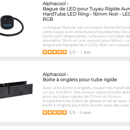
Alphacool
-
Bague de LED pour Tuyau Rigide Aur
HardTube LED Ring - 16mm Noir - LE
RGB
La bague "Aurora" est un moyen facile d'éclair
votre tuyau avec des couleurs puissantes. Deu
tailles sont disponibles, l'une pour les tubes d
diamètre 13mm et une version pour 16mm. La
bague est équipée de 3 LEDs. Bien sûr vous p
5
/
5
-
1
avis
Alphacool
-
Boite à onglets pour tube rigide
Avec cette boîte à onglets, couper les HardTub
un jeu d'enfant. Ses canaux caoutchoutés spé
pour les tubes rigides de 13 mm et 16 mm
empêchent les tubes de glisser et de se rayer. 
boîte à onglets peut être ancrée avec deux pe
5
/
5
-
6
avis