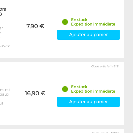
ora
D
En stock
Expédition immédiate
7,90 €
er
x
Ajouter au panier
e
ouvez…
Code article 14918
En stock
es est
Expédition immédiate
16,90 €
ciaux
Ajouter au panier
La
…