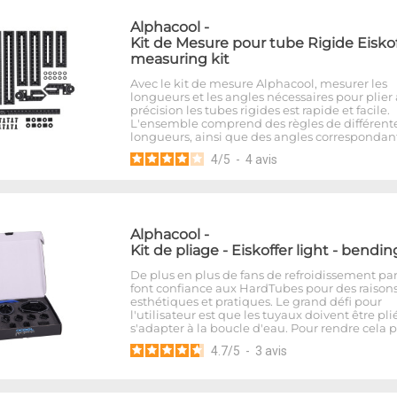
Alphacool
-
Kit de Mesure pour tube Rigide Eiskof
measuring kit
Avec le kit de mesure Alphacool, mesurer les
longueurs et les angles nécessaires pour plier
précision les tubes rigides est rapide et facile.
L'ensemble comprend des règles de différent
longueurs, ainsi que des angles correspondant
4
/
5
-
4
avis
Alphacool
-
Kit de pliage - Eiskoffer light - bendin
De plus en plus de fans de refroidissement pa
font confiance aux HardTubes pour des raison
esthétiques et pratiques. Le grand défi pour
l'utilisateur est que les tuyaux doivent être pli
s'adapter à la boucle d'eau. Pour rendre cela 
4.7
/
5
-
3
avis