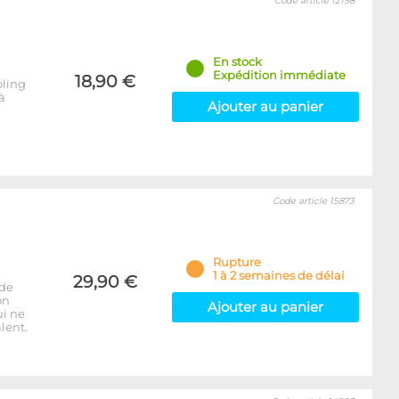
Code article 12198
En stock
Expédition immédiate
18,90 €
oling
à
Ajouter au panier
Code article 15873
Rupture
1 à 2 semaines de délai
29,90 €
 de
on
Ajouter au panier
ui ne
lent.