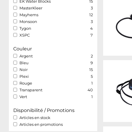
EK Water Blocks
15
MasterKleer
3
Mayhems
12
Monsoon
3
Tygon
4
XSPC
7
Couleur
Argent
2
Bleu
9
Noir
15
Plexi
5
Rouge
1
Transparent
40
Vert
1
Disponibilité / Promotions
Articles en stock
Articles en promotions