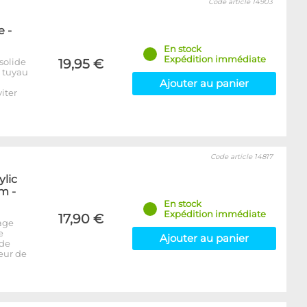
Code article 14903
 -
En stock
Expédition immédiate
solide
19,95 €
e tuyau
Ajouter au panier
iter
Code article 14817
ylic
m -
En stock
Expédition immédiate
17,90 €
age
e
Ajouter au panier
 de
seur de