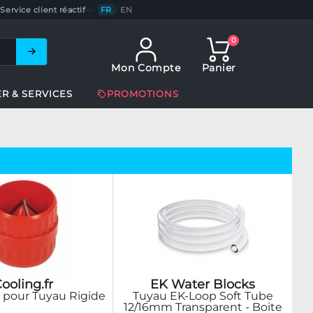
Service client réactif
—
FR
/
EN
0
Mon Compte
Panier
ER & SERVICES
PROMOTIONS
ooling.fr
EK Water Blocks
 pour Tuyau Rigide
Tuyau EK-Loop Soft Tube
12/16mm Transparent - Boite