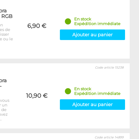
ora
- RGB
En stock
Expédition immédiate
on
6,90 €
bes de
isser
Ajouter au panier
e ou le
Code article 15238
ora
-
En stock
Expédition immédiate
10,90 €
 vous
Ajouter au panier
r un
e de
uvez
…
Code article 14899