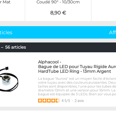
r Mat
Coudé 90° - 10/30cm
8,90 €
ticles
Af
– 56 articles
Alphacool
-
Bague de LED pour Tuyau Rigide Aur
HardTube LED Ring - 13mm Argent
La bague "Aurora" est un moyen facile d'éclair
votre tuyau avec des couleurs puissantes. Deu
tailles sont disponibles, l'une pour les tubes d
diamètre 13mm et une version pour 16mm. La
bague est équipée de 3 LEDs. Bien sûr vous p
4.5
/
5
-
2
avis