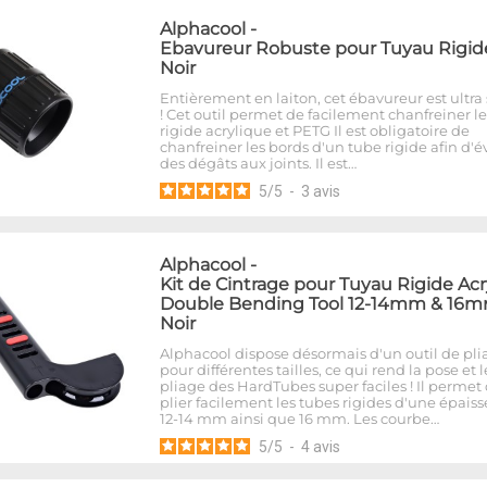
Alphacool
-
Ebavureur Robuste pour Tuyau Rigide
Noir
Entièrement en laiton, cet ébavureur est ultra 
! Cet outil permet de facilement chanfreiner l
rigide acrylique et PETG Il est obligatoire de
chanfreiner les bords d'un tube rigide afin d'év
des dégâts aux joints. Il est…
5
/
5
-
3
avis
Alphacool
-
Kit de Cintrage pour Tuyau Rigide Acr
Double Bending Tool 12-14mm & 16m
Noir
Alphacool dispose désormais d'un outil de pli
pour différentes tailles, ce qui rend la pose et l
pliage des HardTubes super faciles ! Il permet
plier facilement les tubes rigides d'une épais
12-14 mm ainsi que 16 mm. Les courbe…
5
/
5
-
4
avis