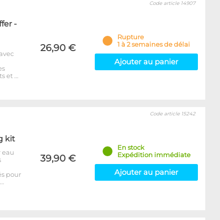
Code article 14907
fer -
Rupture
1 à 2 semaines de délai
26,90 €
 avec
Ajouter au panier
es
s et …
Code article 15242
g kit
En stock
r eau
Expédition immédiate
39,90 €
s
Ajouter au panier
és pour
p…