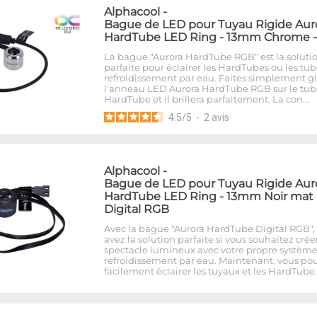
Alphacool
-
Bague de LED pour Tuyau Rigide Aur
HardTube LED Ring - 13mm Chrome 
La bague "Aurora HardTube RGB" est la soluti
parfaite pour éclairer les HardTubes ou les tu
refroidissement par eau. Faites simplement gl
l'anneau LED Aurora HardTube RGB sur le tub
HardTube et il brillera parfaitement. La con…
4.5
/
5
-
2
avis
Alphacool
-
Bague de LED pour Tuyau Rigide Aur
HardTube LED Ring - 13mm Noir mat 
Digital RGB
Avec la bague "Aurora HardTube Digital RGB",
avez la solution parfaite si vous souhaitez crée
spectacle lumineux avec votre propre systèm
refroidissement par eau. Maintenant, vous po
facilement éclairer les tuyaux et les HardTube