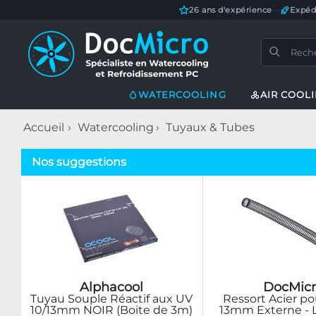
26 ans d'expérience
—
Expéd
WATERCOOLING
AIR COOL
Accueil
Watercooling
Tuyaux & Tubes
Nos suggestions
Alphacool
DocMicr
Tuyau Souple Réactif aux UV
Ressort Acier p
10/13mm NOIR (Boite de 3m)
13mm Externe - 