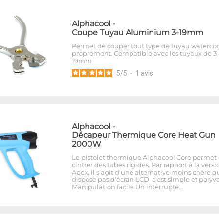
Alphacool
-
Coupe Tuyau Aluminium 3-19mm
Permet de couper tout type de tuyau waterco
proprement. Compatible avec les tuyaux de 3 
19mm
5
/
5
-
1
avis
Alphacool
-
Décapeur Thermique Core Heat Gun
2000W
Le pistolet thermique Alphacool Core permet
cintrer des tubes rigides. Par rapport à la versi
Apex, il s'agit d'une alternative moins chère q
dispose pas d'écran LCD, c'est simple et polyva
Manipulation facile Un interrupte…