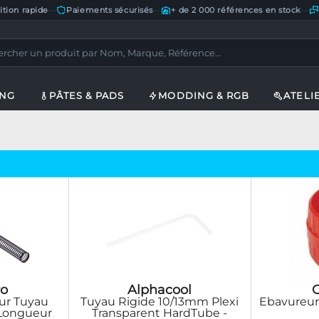
ition rapide
—
Paiements sécurisés
—
+ de 2 000 références en stock
—
ING
PÂTES & PADS
MODDING & RGB
ATELI
o
Alphacool
C
our Tuyau
Tuyau Rigide 10/13mm Plexi
Ebavureur
Longueur
Transparent HardTube -