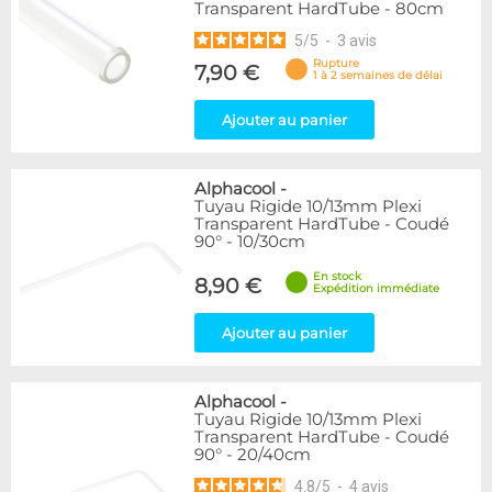
Transparent HardTube - 80cm
5
/
5
-
3
avis
Rupture
7,90 €
1 à 2 semaines de délai
Ajouter au panier
Alphacool
-
Tuyau Rigide 10/13mm Plexi
Transparent HardTube - Coudé
90° - 10/30cm
En stock
8,90 €
Expédition immédiate
Ajouter au panier
Alphacool
-
Tuyau Rigide 10/13mm Plexi
Transparent HardTube - Coudé
90° - 20/40cm
4.8
/
5
-
4
avis