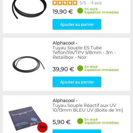
5
/
5
-
4
avis
En stock
19,90 €
Expédition immédiate
Ajouter au panier
Alphacool
-
Tuyau Souple ES Tube
Teflon/PA/TPV 5/8mm - 3m -
Retailbox - Noir
En stock
39,90 €
Expédition immédiate
Ajouter au panier
Alphacool
-
Tuyau Souple Réactif aux UV
10/13mm BLEU UV (Boite de 1m)
En stock
5,90 €
Expédition immédiate