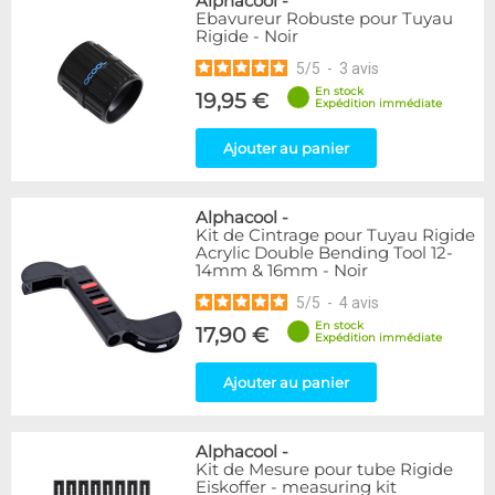
Alphacool
-
Ebavureur Robuste pour Tuyau
Rigide - Noir
5
/
5
-
3
avis
En stock
19,95 €
Expédition immédiate
Ajouter au panier
Alphacool
-
Kit de Cintrage pour Tuyau Rigide
Acrylic Double Bending Tool 12-
14mm & 16mm - Noir
5
/
5
-
4
avis
En stock
17,90 €
Expédition immédiate
Ajouter au panier
Alphacool
-
Kit de Mesure pour tube Rigide
Eiskoffer - measuring kit