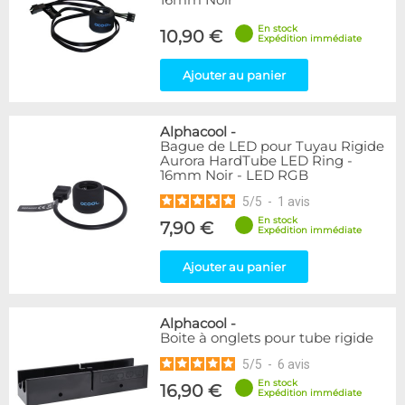
16mm Noir
En stock
10,90 €
Expédition immédiate
Ajouter au panier
Alphacool
-
Bague de LED pour Tuyau Rigide
Aurora HardTube LED Ring -
16mm Noir - LED RGB
5
/
5
-
1
avis
En stock
7,90 €
Expédition immédiate
Ajouter au panier
Alphacool
-
Boite à onglets pour tube rigide
5
/
5
-
6
avis
En stock
16,90 €
Expédition immédiate