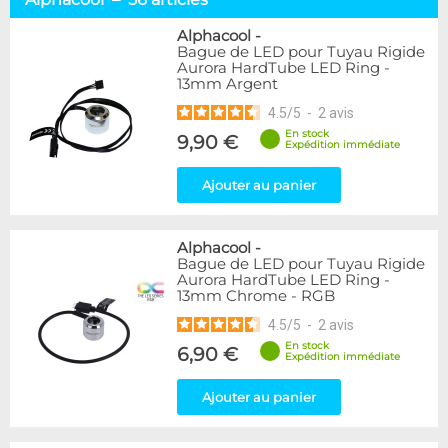
Tuyaux souples
52
Tubes rigides
37
Alphacool
-
Bague de LED pour Tuyau Rigide
Accessoires pour tuyaux
59
Aurora HardTube LED Ring -
13mm Argent
Marque
4.5
/
5
-
2
avis
Alphacool
56
En stock
9,90 €
DocMicro
27
Expédition immédiate
BARROW
17
Ajouter au panier
BitsPower
2
Bykski
1
Cooling.fr
1
Alphacool
-
EK Water Blocks
15
Bague de LED pour Tuyau Rigide
MasterKleer
3
Aurora HardTube LED Ring -
13mm Chrome - RGB
Mayhems
12
Monsoon
3
4.5
/
5
-
2
avis
Tygon
4
En stock
6,90 €
Expédition immédiate
XSPC
7
Ajouter au panier
Couleur
Argent
2