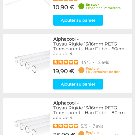
En stock
10,90 €
Expédition immédiate
Ajouter au panier
Alphacool
-
Tuyau Rigide 13/16mm PETG
Transparent - HardTube - 60cm -
Jeu de 4
4.9
/
5
-
12
avis
Rupture
19,90 €
1 à 2 semaines de délai
Ajouter au panier
Alphacool
-
Tuyau Rigide 13/16mm PETG
Transparent - HardTube - 80cm -
Jeu de 4
5
/
5
-
7
avis
Rupture