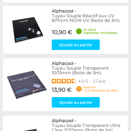
Alphacool
-
Tuyau Souple Réactif aux UV
8/11mm NOIR UV (Boite de 3m)
En stock
10,90 €
Expédition immédiate
Ajouter au panier
Alphacool
-
Tuyau Souple Transparent
10/13mm (Boite de 3m)
4.6
/
5
-
27
avis
Rupture
13,90 €
1 à 2 semaines de délai
Ajouter au panier
Alphacool
-
Tuyau Souple Transparent Ultra
Clear 10/13mm (Boite de 1m)