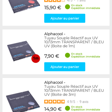
4
/
5
-
1
avis
En stock
15,90 €
Expédition immédiate
Ajouter au panier
Alphacool
-
Tuyau Souple Réactif aux UV
10/13mm TRANSPARENT / BLEU
UV (Boite de 1m)
En stock
7,90 €
Expédition immédiate
Ajouter au panier
Alphacool
-
Tuyau Souple Réactif aux UV
10/13mm TRANSPARENT / BLEU
UV (Boite de 3m)
4.9
/
5
-
9
avis
En stock
14,90 €
Expédition immédiate