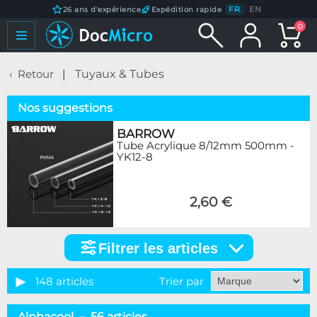
FR
/
EN
26 ans d'expérience
Expédition rapide
0
Retour
Tuyaux & Tubes
Nos suggestions
BARROW
Tube Acrylique 8/12mm 500mm -
YK12-8
2,60 €
Filtrer les articles
Filtrer
les
articles
148 articles
Trier par
Catégorie
Alphacool – 56 articles