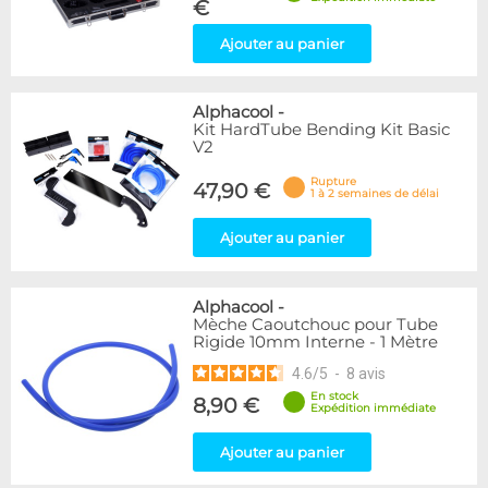
€
Ajouter au panier
Alphacool
-
Kit HardTube Bending Kit Basic
V2
Rupture
47,90 €
1 à 2 semaines de délai
Ajouter au panier
Alphacool
-
Mèche Caoutchouc pour Tube
Rigide 10mm Interne - 1 Mètre
4.6
/
5
-
8
avis
En stock
8,90 €
Expédition immédiate
Ajouter au panier