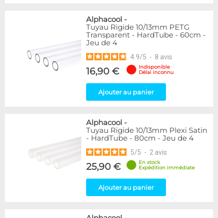
Alphacool
-
Tuyau Rigide 10/13mm PETG
Transparent - HardTube - 60cm -
Jeu de 4
4.9
/
5
-
8
avis
Indisponible
16,90 €
Délai inconnu
Ajouter au panier
Alphacool
-
Tuyau Rigide 10/13mm Plexi Satin
- HardTube - 80cm - Jeu de 4
5
/
5
-
2
avis
En stock
25,90 €
Expédition immédiate
Ajouter au panier