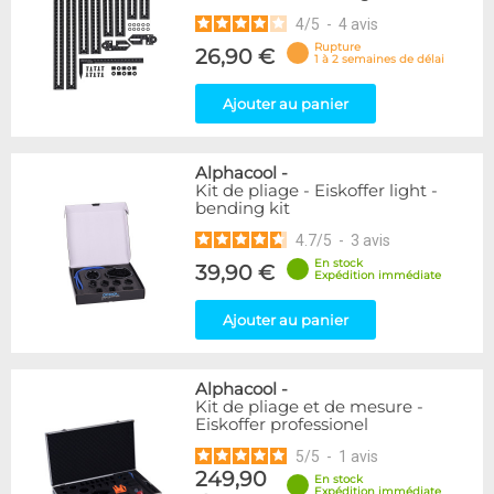
4
/
5
-
4
avis
Rupture
26,90 €
1 à 2 semaines de délai
Ajouter au panier
Alphacool
-
Kit de pliage - Eiskoffer light -
bending kit
4.7
/
5
-
3
avis
En stock
39,90 €
Expédition immédiate
Ajouter au panier
Alphacool
-
Kit de pliage et de mesure -
Eiskoffer professionel
5
/
5
-
1
avis
249,90
En stock
Expédition immédiate