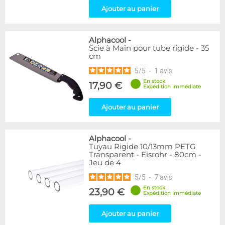
Ajouter au panier
Alphacool
-
Scie à Main pour tube rigide - 35
cm
5
/
5
-
1
avis
En stock
17,90 €
Expédition immédiate
Ajouter au panier
Alphacool
-
Tuyau Rigide 10/13mm PETG
Transparent - Eisrohr - 80cm -
Jeu de 4
5
/
5
-
7
avis
En stock
23,90 €
Expédition immédiate
Ajouter au panier