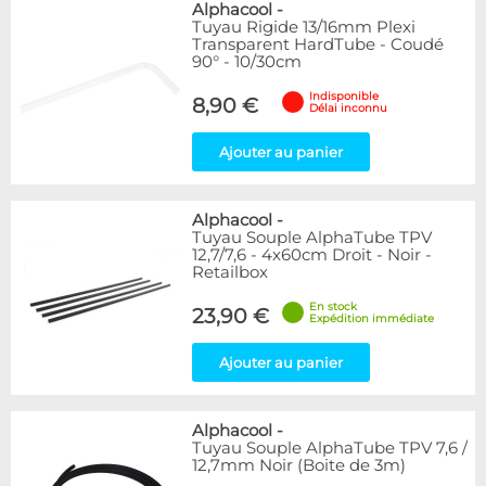
Alphacool
-
Tuyau Rigide 13/16mm Plexi
Transparent HardTube - Coudé
90° - 10/30cm
Indisponible
8,90 €
Délai inconnu
Ajouter au panier
Alphacool
-
Tuyau Souple AlphaTube TPV
12,7/7,6 - 4x60cm Droit - Noir -
Retailbox
En stock
23,90 €
Expédition immédiate
Ajouter au panier
Alphacool
-
Tuyau Souple AlphaTube TPV 7,6 /
12,7mm Noir (Boite de 3m)