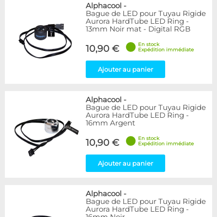
Bleu
9
Alphacool
-
Bague de LED pour Tuyau Rigide
Noir
15
Aurora HardTube LED Ring -
Plexi
5
13mm Noir mat - Digital RGB
Rouge
1
En stock
Transparent
40
10,90 €
Expédition immédiate
Vert
1
Ajouter au panier
Disponibilité / Promotions
Articles en stock
Alphacool
-
Articles en promotions
Bague de LED pour Tuyau Rigide
Aurora HardTube LED Ring -
Appliquer
16mm Argent
En stock
10,90 €
Expédition immédiate
Ajouter au panier
Alphacool
-
Bague de LED pour Tuyau Rigide
Aurora HardTube LED Ring -