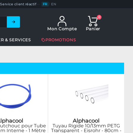
Service client réactif
—
FR
/
EN
0
Mon Compte
Panier
ER & SERVICES
PROMOTIONS
lphacool
Alphacool
utchouc pour Tube
Tuyau Rigide 10/13mm PETG
m Interne - 1 Mètre
Transparent - Eisrohr - 80cm -