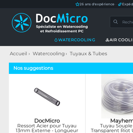
26 ans d'expérience
—
Expéd
WATERCOOLING
AIR COOL
Accueil
Watercooling
Tuyaux & Tubes
Nos suggestions
DocMicro
Mayhem
Ressort Acier pour Tuyau
Tuyau Souple 
13mm Externe - Longueur
Transparent Riot U