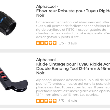
Alphacool
-
Ebavureur Robuste pour Tuyau Rigide
Noir
Entièrement en laiton, cet ébavureur est ultra 
! Cet outil permet de facilement chanfreiner l
rigide acrylique et PETG Il est obligatoire de
chanfreiner les bords d'un tube rigide afin d'év
des dégâts aux joints. Il est…
5
/
5
-
3
avis
Alphacool
-
Kit de Cintrage pour Tuyau Rigide Acr
Double Bending Tool 12-14mm & 16m
Noir
Alphacool dispose désormais d'un outil de pli
pour différentes tailles, ce qui rend la pose et l
pliage des HardTubes super faciles ! Il permet
plier facilement les tubes rigides d'une épais
12-14 mm ainsi que 16 mm. Les courbe…
5
/
5
-
4
avis