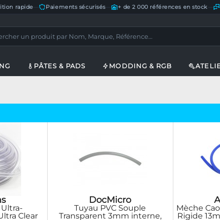
ition rapide
—
Paiements sécurisés
—
+ de 2 000 références en stock
—
ING
PÂTES & PADS
MODDING & RGB
ATELI
s
DocMicro
A
Ultra-
Tuyau PVC Souple
Mèche Cao
ltra Clear
Transparent 3mm interne,
Rigide 13m