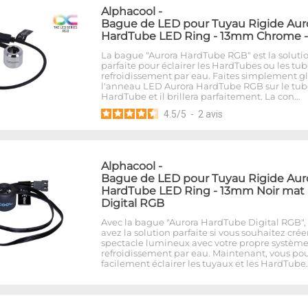
Alphacool
-
Bague de LED pour Tuyau Rigide Aur
HardTube LED Ring - 13mm Chrome 
La bague "Aurora HardTube RGB" est la soluti
parfaite pour éclairer les HardTubes ou les tu
refroidissement par eau. Faites simplement gl
l'anneau LED Aurora HardTube RGB sur le tub
HardTube et il brillera parfaitement. La con…
4.5
/
5
-
2
avis
Alphacool
-
Bague de LED pour Tuyau Rigide Aur
HardTube LED Ring - 13mm Noir mat 
Digital RGB
Avec la bague "Aurora HardTube Digital RGB",
avez la solution parfaite si vous souhaitez crée
spectacle lumineux avec votre propre systèm
refroidissement par eau. Maintenant, vous po
facilement éclairer les tuyaux et les HardTube