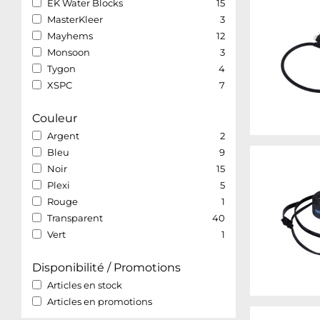
EK Water Blocks
15
MasterKleer
3
Mayhems
12
Monsoon
3
Tygon
4
XSPC
7
Couleur
Argent
2
Bleu
9
Noir
15
Plexi
5
Rouge
1
Transparent
40
Vert
1
Disponibilité / Promotions
Articles en stock
Articles en promotions