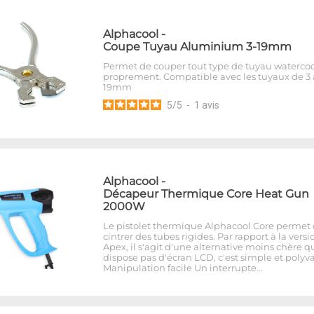
Alphacool
-
Coupe Tuyau Aluminium 3-19mm
Permet de couper tout type de tuyau waterco
proprement. Compatible avec les tuyaux de 3 
19mm
5
/
5
-
1
avis
Alphacool
-
Décapeur Thermique Core Heat Gun
2000W
Le pistolet thermique Alphacool Core permet
cintrer des tubes rigides. Par rapport à la versi
Apex, il s'agit d'une alternative moins chère q
dispose pas d'écran LCD, c'est simple et polyva
Manipulation facile Un interrupte…