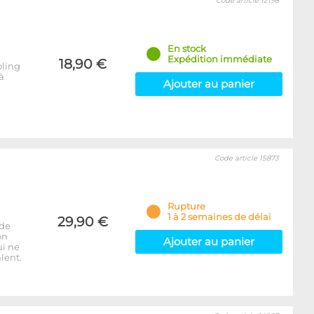
Code article 12198
En stock
Expédition immédiate
18,90 €
oling
à
Ajouter au panier
Code article 15873
Rupture
1 à 2 semaines de délai
29,90 €
 de
on
Ajouter au panier
ui ne
lent.