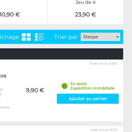
Jeu de 4
10,90 €
23,90 €
fichage
Trier par
Code article 14900
ora
En stock
Expédition immédiate
er
9,90 €
x
e
Ajouter au panier
ouvez…
Code article 15237