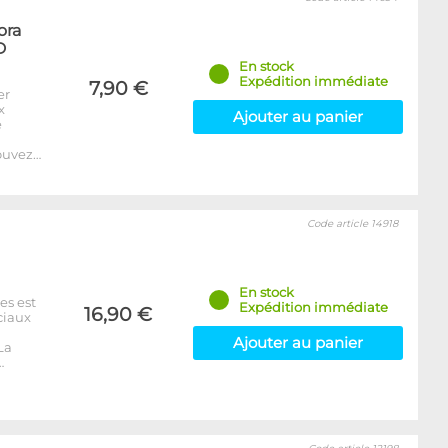
ora
D
En stock
Expédition immédiate
7,90 €
er
x
Ajouter au panier
e
ouvez…
Code article 14918
En stock
es est
Expédition immédiate
16,90 €
ciaux
Ajouter au panier
La
…