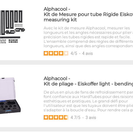
Alphacool
-
Kit de Mesure pour tube Rigide Eiskof
measuring kit
Avec le kit de mesure Alphacool, mesurer les
longueurs et les angles nécessaires pour plier
précision les tubes rigides est rapide et facile.
L'ensemble comprend des règles de différent
longueurs, ainsi que des angles correspondant
4
/
5
-
4
avis
Alphacool
-
Kit de pliage - Eiskoffer light - bendin
De plus en plus de fans de refroidissement pa
font confiance aux HardTubes pour des raison
esthétiques et pratiques. Le grand défi pour
l'utilisateur est que les tuyaux doivent être pli
s'adapter à la boucle d'eau. Pour rendre cela 
4.7
/
5
-
3
avis