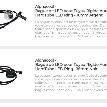
Alphacool
-
Bague de LED pour Tuyau Rigide Aur
HardTube LED Ring - 16mm Argent
La bague "Aurora" est un moyen facile d'éclair
votre tuyau avec des couleurs puissantes. Deu
tailles sont disponibles, l'une pour les tubes d
diamètre 13mm et une version pour 16mm. La
bague est équipée de 3 LEDs. Bien sûr vous p
Alphacool
-
Bague de LED pour Tuyau Rigide Aur
HardTube LED Ring - 16mm Noir
La bague "Aurora" est un moyen facile d'éclair
votre tuyau avec des couleurs puissantes. Deu
tailles sont disponibles, l'une pour les tubes d
diamètre 13mm et une version pour 16mm. La
bague est équipée de 3 LEDs. Bien sûr vous p