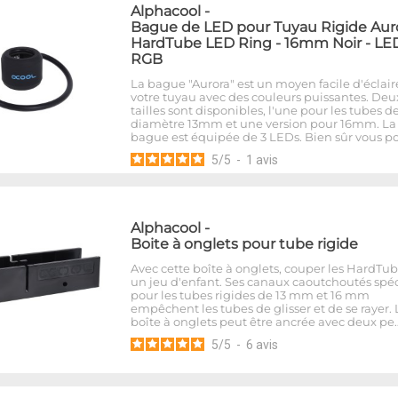
Alphacool
-
Bague de LED pour Tuyau Rigide Aur
HardTube LED Ring - 16mm Noir - LE
RGB
La bague "Aurora" est un moyen facile d'éclair
votre tuyau avec des couleurs puissantes. Deu
tailles sont disponibles, l'une pour les tubes d
diamètre 13mm et une version pour 16mm. La
bague est équipée de 3 LEDs. Bien sûr vous p
5
/
5
-
1
avis
Alphacool
-
Boite à onglets pour tube rigide
Avec cette boîte à onglets, couper les HardTub
un jeu d'enfant. Ses canaux caoutchoutés spé
pour les tubes rigides de 13 mm et 16 mm
empêchent les tubes de glisser et de se rayer. 
boîte à onglets peut être ancrée avec deux pe
5
/
5
-
6
avis