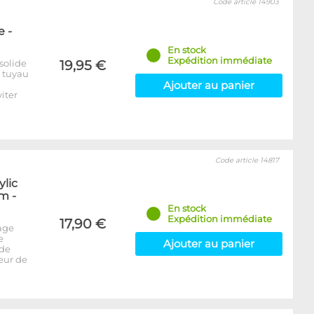
Code article 14903
 -
En stock
Expédition immédiate
solide
19,95 €
e tuyau
Ajouter au panier
iter
Code article 14817
ylic
m -
En stock
Expédition immédiate
17,90 €
age
e
Ajouter au panier
 de
seur de