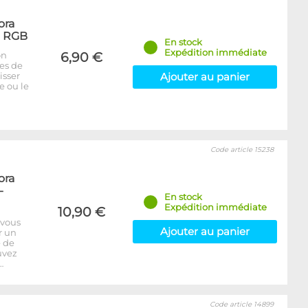
ora
- RGB
En stock
Expédition immédiate
on
6,90 €
bes de
isser
Ajouter au panier
e ou le
Code article 15238
ora
-
En stock
Expédition immédiate
10,90 €
 vous
Ajouter au panier
r un
e de
uvez
…
Code article 14899