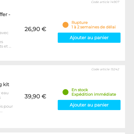
Code article 14907
fer -
Rupture
1 à 2 semaines de délai
26,90 €
 avec
Ajouter au panier
es
s et …
Code article 15242
g kit
En stock
r eau
Expédition immédiate
39,90 €
s
Ajouter au panier
és pour
p…