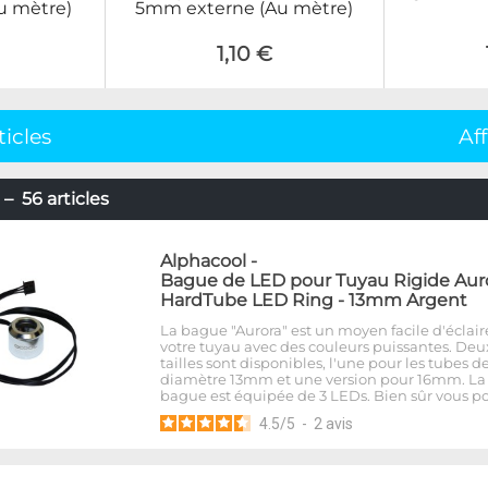
Au mètre)
5mm externe (Au mètre)
1,10 €
ticles
Af
– 56 articles
Alphacool
-
Bague de LED pour Tuyau Rigide Aur
HardTube LED Ring - 13mm Argent
La bague "Aurora" est un moyen facile d'éclair
votre tuyau avec des couleurs puissantes. Deu
tailles sont disponibles, l'une pour les tubes d
diamètre 13mm et une version pour 16mm. La
bague est équipée de 3 LEDs. Bien sûr vous p
4.5
/
5
-
2
avis