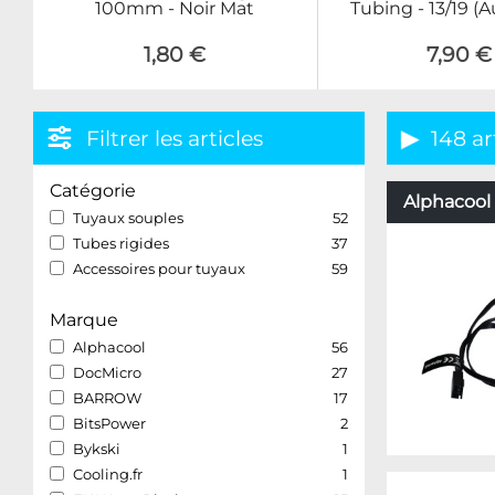
100mm - Noir Mat
Tubing - 13/19 (
1,80 €
7,90 €
Filtrer les articles
148 ar
Catégorie
Alphacool 
Tuyaux souples
52
Tubes rigides
37
Accessoires pour tuyaux
59
Marque
Alphacool
56
DocMicro
27
BARROW
17
BitsPower
2
Bykski
1
Cooling.fr
1