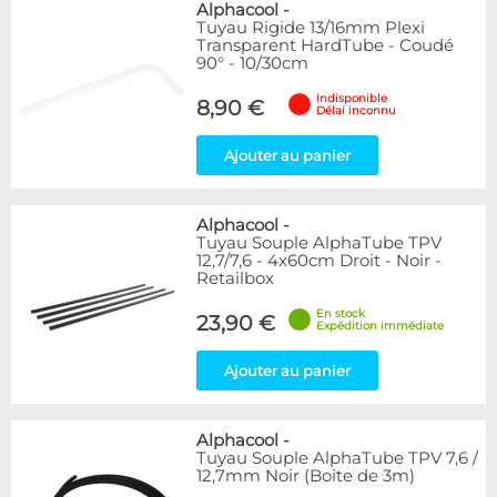
Alphacool
-
Tuyau Rigide 13/16mm Plexi
Transparent HardTube - Coudé
90° - 10/30cm
Indisponible
8,90 €
Délai inconnu
Ajouter au panier
Alphacool
-
Tuyau Souple AlphaTube TPV
12,7/7,6 - 4x60cm Droit - Noir -
Retailbox
En stock
23,90 €
Expédition immédiate
Ajouter au panier
Alphacool
-
Tuyau Souple AlphaTube TPV 7,6 /
12,7mm Noir (Boite de 3m)