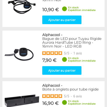
16mm Noir
En stock
10,90 €
Expédition immédiate
Ajouter au panier
Alphacool
-
Bague de LED pour Tuyau Rigide
Aurora HardTube LED Ring -
16mm Noir - LED RGB
5
/
5
-
1
avis
En stock
7,90 €
Expédition immédiate
Ajouter au panier
Alphacool
-
Boite à onglets pour tube rigide
5
/
5
-
6
avis
En stock
16,90 €
Expédition immédiate