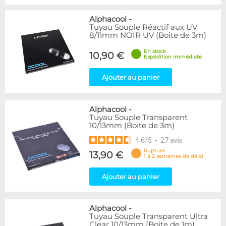
Alphacool
-
Tuyau Souple Réactif aux UV
8/11mm NOIR UV (Boite de 3m)
En stock
10,90 €
Expédition immédiate
Ajouter au panier
Alphacool
-
Tuyau Souple Transparent
10/13mm (Boite de 3m)
4.6
/
5
-
27
avis
Rupture
13,90 €
1 à 2 semaines de délai
Ajouter au panier
Alphacool
-
Tuyau Souple Transparent Ultra
Clear 10/13mm (Boite de 1m)