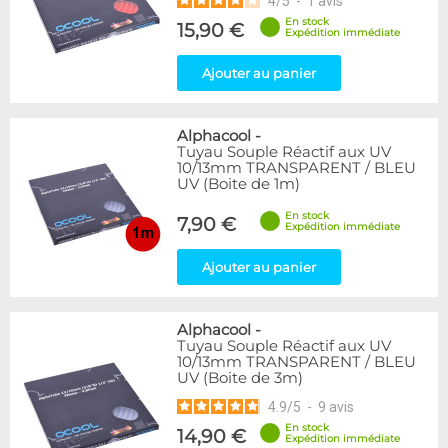
4
/
5
-
1
avis
En stock
15,90 €
Expédition immédiate
Ajouter au panier
Alphacool
-
Tuyau Souple Réactif aux UV
10/13mm TRANSPARENT / BLEU
UV (Boite de 1m)
En stock
7,90 €
Expédition immédiate
Ajouter au panier
Alphacool
-
Tuyau Souple Réactif aux UV
10/13mm TRANSPARENT / BLEU
UV (Boite de 3m)
4.9
/
5
-
9
avis
En stock
14,90 €
Expédition immédiate