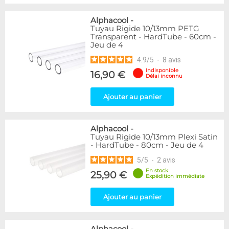
Alphacool
-
Tuyau Rigide 10/13mm PETG
Transparent - HardTube - 60cm -
Jeu de 4
4.9
/
5
-
8
avis
Indisponible
16,90 €
Délai inconnu
Ajouter au panier
Alphacool
-
Tuyau Rigide 10/13mm Plexi Satin
- HardTube - 80cm - Jeu de 4
5
/
5
-
2
avis
En stock
25,90 €
Expédition immédiate
Ajouter au panier