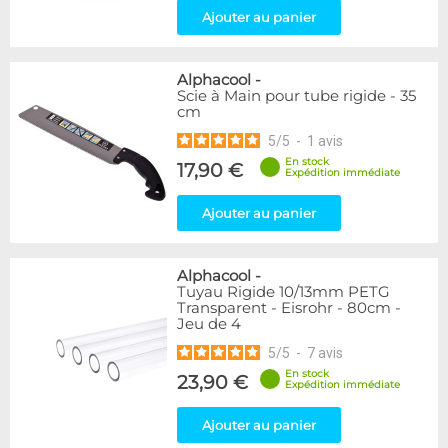
Ajouter au panier
Alphacool
-
Scie à Main pour tube rigide - 35
cm
5
/
5
-
1
avis
En stock
17,90 €
Expédition immédiate
Ajouter au panier
Alphacool
-
Tuyau Rigide 10/13mm PETG
Transparent - Eisrohr - 80cm -
Jeu de 4
5
/
5
-
7
avis
En stock
23,90 €
Expédition immédiate
Ajouter au panier