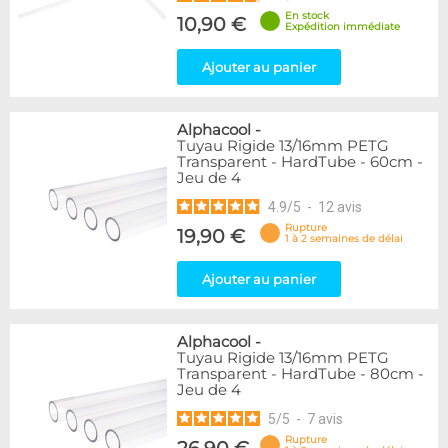
En stock
10,90 €
Expédition immédiate
Ajouter au panier
Alphacool
-
Tuyau Rigide 13/16mm PETG
Transparent - HardTube - 60cm -
Jeu de 4
4.9
/
5
-
12
avis
Rupture
19,90 €
1 à 2 semaines de délai
Ajouter au panier
Alphacool
-
Tuyau Rigide 13/16mm PETG
Transparent - HardTube - 80cm -
Jeu de 4
5
/
5
-
7
avis
Rupture