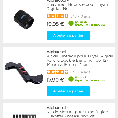
Alphacool
-
Ebavureur Robuste pour Tuyau
Rigide - Noir
5
/
5
-
3
avis
En stock
19,95 €
Expédition immédiate
Ajouter au panier
Alphacool
-
Kit de Cintrage pour Tuyau Rigide
Acrylic Double Bending Tool 12-
14mm & 16mm - Noir
5
/
5
-
4
avis
En stock
17,90 €
Expédition immédiate
Ajouter au panier
Alphacool
-
Kit de Mesure pour tube Rigide
Eiskoffer - measuring kit