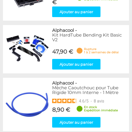
€
Ajouter au panier
Alphacool
-
Kit HardTube Bending Kit Basic
V2
Rupture
47,90 €
1 à 2 semaines de délai
Ajouter au panier
Alphacool
-
Mèche Caoutchouc pour Tube
Rigide 10mm Interne - 1 Mètre
4.6
/
5
-
8
avis
En stock
8,90 €
Expédition immédiate
Ajouter au panier