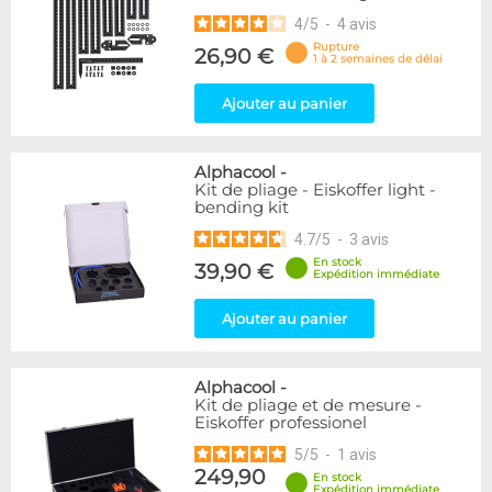
4
/
5
-
4
avis
Rupture
26,90 €
1 à 2 semaines de délai
Ajouter au panier
Alphacool
-
Kit de pliage - Eiskoffer light -
bending kit
4.7
/
5
-
3
avis
En stock
39,90 €
Expédition immédiate
Ajouter au panier
Alphacool
-
Kit de pliage et de mesure -
Eiskoffer professionel
5
/
5
-
1
avis
249,90
En stock
Expédition immédiate