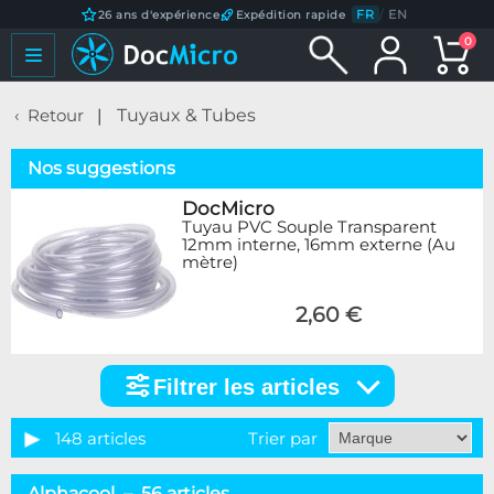
FR
/
EN
26 ans d'expérience
Expédition rapide
0
Retour
Tuyaux & Tubes
Nos suggestions
DocMicro
Tuyau PVC Souple Transparent
12mm interne, 16mm externe (Au
mètre)
2,60 €
Filtrer les articles
Filtrer
les
articles
148 articles
Trier par
Catégorie
Alphacool – 56 articles