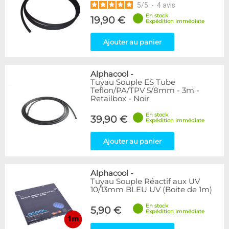
5
/
5
-
4
avis
En stock
19,90 €
Expédition immédiate
Ajouter au panier
Alphacool
-
Tuyau Souple ES Tube
Teflon/PA/TPV 5/8mm - 3m -
Retailbox - Noir
En stock
39,90 €
Expédition immédiate
Ajouter au panier
Alphacool
-
Tuyau Souple Réactif aux UV
10/13mm BLEU UV (Boite de 1m)
En stock
5,90 €
Expédition immédiate