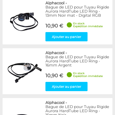
Bleu
9
Alphacool
-
Bague de LED pour Tuyau Rigide
Noir
15
Aurora HardTube LED Ring -
Plexi
5
13mm Noir mat - Digital RGB
Rouge
1
En stock
Transparent
40
10,90 €
Expédition immédiate
Vert
1
Ajouter au panier
Disponibilité / Promotions
Articles en stock
Alphacool
-
Articles en promotions
Bague de LED pour Tuyau Rigide
Aurora HardTube LED Ring -
Appliquer
16mm Argent
En stock
10,90 €
Expédition immédiate
Ajouter au panier
Alphacool
-
Bague de LED pour Tuyau Rigide
Aurora HardTube LED Ring -