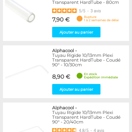
Transparent HardTube - 80cm
5
/
5
-
3
avis
Rupture
7,90 €
1 à 2 semaines de délai
Ajouter au panier
Alphacool
-
Tuyau Rigide 10/13mm Plexi
Transparent HardTube - Coudé
90° - 10/30cm
En stock
8,90 €
Expédition immédiate
Ajouter au panier
Alphacool
-
Tuyau Rigide 10/13mm Plexi
Transparent HardTube - Coudé
90° - 20/40cm
4.8
/
5
-
4
avis