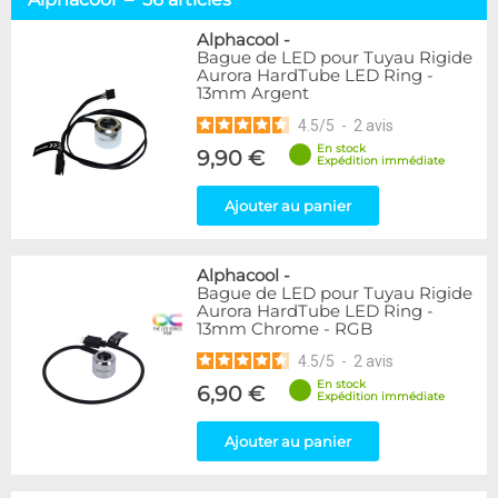
Tuyaux souples
52
Tubes rigides
37
Alphacool
-
Bague de LED pour Tuyau Rigide
Accessoires pour tuyaux
59
Aurora HardTube LED Ring -
13mm Argent
Marque
4.5
/
5
-
2
avis
Alphacool
56
En stock
9,90 €
DocMicro
27
Expédition immédiate
BARROW
17
Ajouter au panier
BitsPower
2
Bykski
1
Cooling.fr
1
Alphacool
-
EK Water Blocks
15
Bague de LED pour Tuyau Rigide
MasterKleer
3
Aurora HardTube LED Ring -
13mm Chrome - RGB
Mayhems
12
Monsoon
3
4.5
/
5
-
2
avis
Tygon
4
En stock
6,90 €
Expédition immédiate
XSPC
7
Ajouter au panier
Couleur
Argent
2