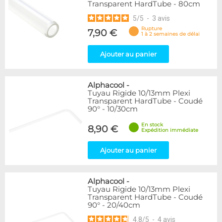
Transparent HardTube - 80cm
5
/
5
-
3
avis
Rupture
7,90 €
1 à 2 semaines de délai
Ajouter au panier
Alphacool
-
Tuyau Rigide 10/13mm Plexi
Transparent HardTube - Coudé
90° - 10/30cm
En stock
8,90 €
Expédition immédiate
Ajouter au panier
Alphacool
-
Tuyau Rigide 10/13mm Plexi
Transparent HardTube - Coudé
90° - 20/40cm
4.8
/
5
-
4
avis