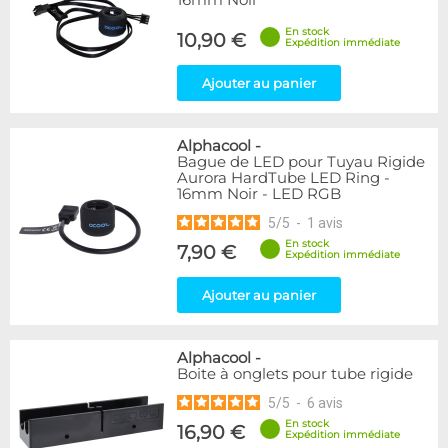
16mm Noir
En stock
10,90 €
Expédition immédiate
Ajouter au panier
Alphacool
-
Bague de LED pour Tuyau Rigide
Aurora HardTube LED Ring -
16mm Noir - LED RGB
5
/
5
-
1
avis
En stock
7,90 €
Expédition immédiate
Ajouter au panier
Alphacool
-
Boite à onglets pour tube rigide
5
/
5
-
6
avis
En stock
16,90 €
Expédition immédiate