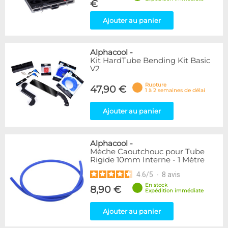
€
Ajouter au panier
Alphacool
-
Kit HardTube Bending Kit Basic
V2
Rupture
47,90 €
1 à 2 semaines de délai
Ajouter au panier
Alphacool
-
Mèche Caoutchouc pour Tube
Rigide 10mm Interne - 1 Mètre
4.6
/
5
-
8
avis
En stock
8,90 €
Expédition immédiate
Ajouter au panier