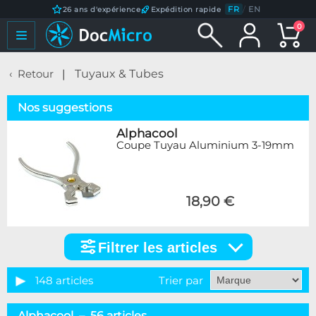
FR
/
EN
26 ans d'expérience
Expédition rapide
0
Retour
Tuyaux & Tubes
Nos suggestions
Alphacool
Coupe Tuyau Aluminium 3-19mm
18,90 €
Filtrer les articles
Filtrer
les
articles
148 articles
Trier par
Catégorie
Alphacool – 56 articles