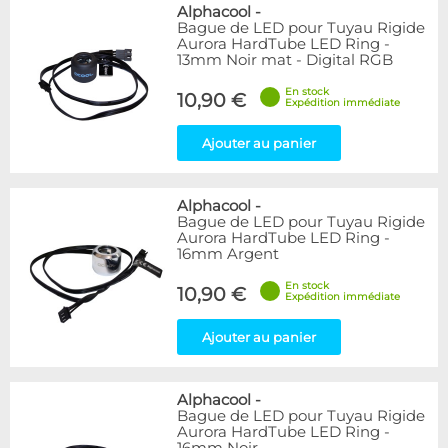
Bleu
9
Alphacool
-
Bague de LED pour Tuyau Rigide
Noir
15
Aurora HardTube LED Ring -
Plexi
5
13mm Noir mat - Digital RGB
Rouge
1
En stock
Transparent
40
10,90 €
Expédition immédiate
Vert
1
Ajouter au panier
Disponibilité / Promotions
Articles en stock
Alphacool
-
Articles en promotions
Bague de LED pour Tuyau Rigide
Aurora HardTube LED Ring -
Appliquer
16mm Argent
En stock
10,90 €
Expédition immédiate
Ajouter au panier
Alphacool
-
Bague de LED pour Tuyau Rigide
Aurora HardTube LED Ring -