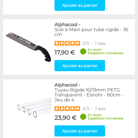
Ajouter au panier
Alphacool
-
Scie à Main pour tube rigide - 35
cm
5
/
5
-
1
avis
En stock
17,90 €
Expédition immédiate
Ajouter au panier
Alphacool
-
Tuyau Rigide 10/13mm PETG
Transparent - Eisrohr - 80cm -
Jeu de 4
5
/
5
-
7
avis
En stock
23,90 €
Expédition immédiate
Ajouter au panier