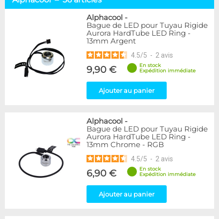
Tuyaux souples
52
Tubes rigides
37
Alphacool
-
Bague de LED pour Tuyau Rigide
Accessoires pour tuyaux
59
Aurora HardTube LED Ring -
13mm Argent
Marque
4.5
/
5
-
2
avis
Alphacool
56
En stock
9,90 €
DocMicro
27
Expédition immédiate
BARROW
17
Ajouter au panier
BitsPower
2
Bykski
1
Cooling.fr
1
Alphacool
-
EK Water Blocks
15
Bague de LED pour Tuyau Rigide
MasterKleer
3
Aurora HardTube LED Ring -
13mm Chrome - RGB
Mayhems
12
Monsoon
3
4.5
/
5
-
2
avis
Tygon
4
En stock
6,90 €
Expédition immédiate
XSPC
7
Ajouter au panier
Couleur
Argent
2