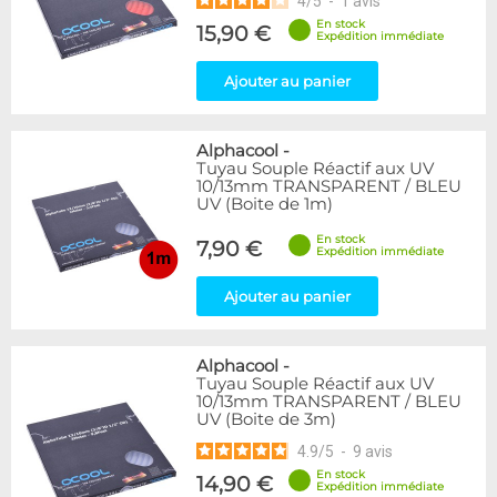
4
/
5
-
1
avis
En stock
15,90 €
Expédition immédiate
Ajouter au panier
Alphacool
-
Tuyau Souple Réactif aux UV
10/13mm TRANSPARENT / BLEU
UV (Boite de 1m)
En stock
7,90 €
Expédition immédiate
Ajouter au panier
Alphacool
-
Tuyau Souple Réactif aux UV
10/13mm TRANSPARENT / BLEU
UV (Boite de 3m)
4.9
/
5
-
9
avis
En stock
14,90 €
Expédition immédiate