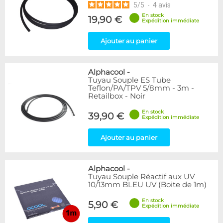
5
/
5
-
4
avis
En stock
19,90 €
Expédition immédiate
Ajouter au panier
Alphacool
-
Tuyau Souple ES Tube
Teflon/PA/TPV 5/8mm - 3m -
Retailbox - Noir
En stock
39,90 €
Expédition immédiate
Ajouter au panier
Alphacool
-
Tuyau Souple Réactif aux UV
10/13mm BLEU UV (Boite de 1m)
En stock
5,90 €
Expédition immédiate