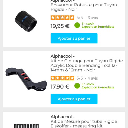
Alphacool
-
Ebavureur Robuste pour Tuyau
Rigide - Noir
5
/
5
-
3
avis
En stock
19,95 €
Expédition immédiate
Ajouter au panier
Alphacool
-
Kit de Cintrage pour Tuyau Rigide
Acrylic Double Bending Tool 12-
14mm & 16mm - Noir
5
/
5
-
4
avis
En stock
17,90 €
Expédition immédiate
Ajouter au panier
Alphacool
-
Kit de Mesure pour tube Rigide
Eiskoffer - measuring kit