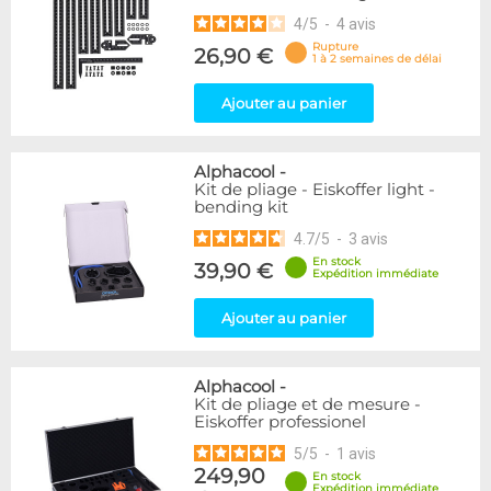
4
/
5
-
4
avis
Rupture
26,90 €
1 à 2 semaines de délai
Ajouter au panier
Alphacool
-
Kit de pliage - Eiskoffer light -
bending kit
4.7
/
5
-
3
avis
En stock
39,90 €
Expédition immédiate
Ajouter au panier
Alphacool
-
Kit de pliage et de mesure -
Eiskoffer professionel
5
/
5
-
1
avis
249,90
En stock
Expédition immédiate