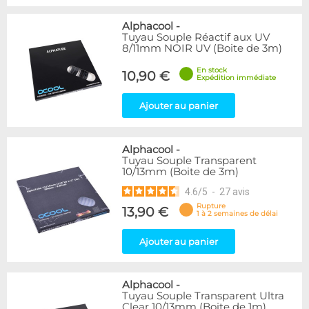
Alphacool
-
Tuyau Souple Réactif aux UV
8/11mm NOIR UV (Boite de 3m)
En stock
10,90 €
Expédition immédiate
Ajouter au panier
Alphacool
-
Tuyau Souple Transparent
10/13mm (Boite de 3m)
4.6
/
5
-
27
avis
Rupture
13,90 €
1 à 2 semaines de délai
Ajouter au panier
Alphacool
-
Tuyau Souple Transparent Ultra
Clear 10/13mm (Boite de 1m)