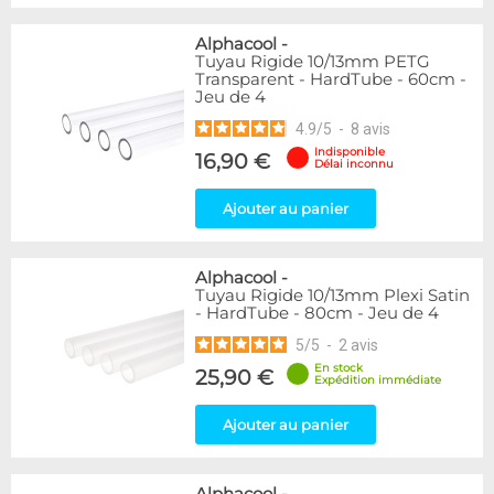
Alphacool
-
Tuyau Rigide 10/13mm PETG
Transparent - HardTube - 60cm -
Jeu de 4
4.9
/
5
-
8
avis
Indisponible
16,90 €
Délai inconnu
Ajouter au panier
Alphacool
-
Tuyau Rigide 10/13mm Plexi Satin
- HardTube - 80cm - Jeu de 4
5
/
5
-
2
avis
En stock
25,90 €
Expédition immédiate
Ajouter au panier