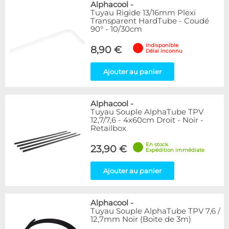
Alphacool
-
Tuyau Rigide 13/16mm Plexi
Transparent HardTube - Coudé
90° - 10/30cm
Indisponible
8,90 €
Délai inconnu
Ajouter au panier
Alphacool
-
Tuyau Souple AlphaTube TPV
12,7/7,6 - 4x60cm Droit - Noir -
Retailbox
En stock
23,90 €
Expédition immédiate
Ajouter au panier
Alphacool
-
Tuyau Souple AlphaTube TPV 7,6 /
12,7mm Noir (Boite de 3m)