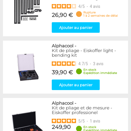
4
/
5
-
4
avis
Rupture
26,90 €
1 à 2 semaines de délai
Ajouter au panier
Alphacool
-
Kit de pliage - Eiskoffer light -
bending kit
4.7
/
5
-
3
avis
En stock
39,90 €
Expédition immédiate
Ajouter au panier
Alphacool
-
Kit de pliage et de mesure -
Eiskoffer professionel
5
/
5
-
1
avis
249,90
En stock
Expédition immédiate