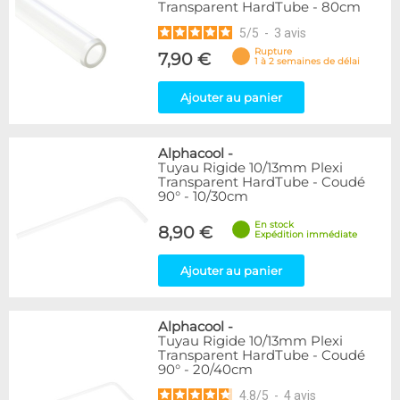
Transparent HardTube - 80cm
5
/
5
-
3
avis
Rupture
7,90 €
1 à 2 semaines de délai
Ajouter au panier
Alphacool
-
Tuyau Rigide 10/13mm Plexi
Transparent HardTube - Coudé
90° - 10/30cm
En stock
8,90 €
Expédition immédiate
Ajouter au panier
Alphacool
-
Tuyau Rigide 10/13mm Plexi
Transparent HardTube - Coudé
90° - 20/40cm
4.8
/
5
-
4
avis