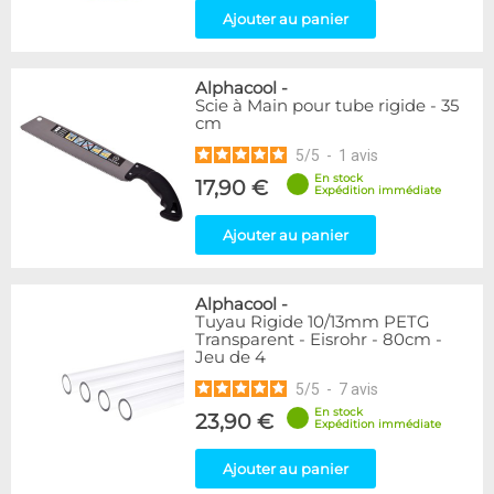
Ajouter au panier
Alphacool
-
Scie à Main pour tube rigide - 35
cm
5
/
5
-
1
avis
En stock
17,90 €
Expédition immédiate
Ajouter au panier
Alphacool
-
Tuyau Rigide 10/13mm PETG
Transparent - Eisrohr - 80cm -
Jeu de 4
5
/
5
-
7
avis
En stock
23,90 €
Expédition immédiate
Ajouter au panier