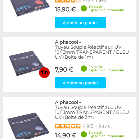
4
/
5
-
1
avis
En stock
15,90 €
Expédition immédiate
Ajouter au panier
Alphacool
-
Tuyau Souple Réactif aux UV
10/13mm TRANSPARENT / BLEU
UV (Boite de 1m)
En stock
7,90 €
Expédition immédiate
Ajouter au panier
Alphacool
-
Tuyau Souple Réactif aux UV
10/13mm TRANSPARENT / BLEU
UV (Boite de 3m)
4.9
/
5
-
9
avis
En stock
14,90 €
Expédition immédiate