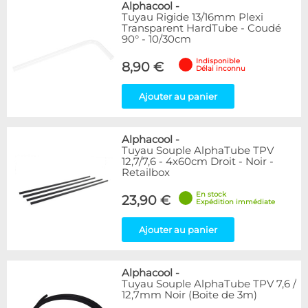
Alphacool
-
Tuyau Rigide 13/16mm Plexi
Transparent HardTube - Coudé
90° - 10/30cm
Indisponible
8,90 €
Délai inconnu
Ajouter au panier
Alphacool
-
Tuyau Souple AlphaTube TPV
12,7/7,6 - 4x60cm Droit - Noir -
Retailbox
En stock
23,90 €
Expédition immédiate
Ajouter au panier
Alphacool
-
Tuyau Souple AlphaTube TPV 7,6 /
12,7mm Noir (Boite de 3m)