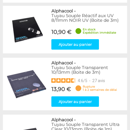
Alphacool
-
Tuyau Souple Réactif aux UV
8/11mm NOIR UV (Boite de 3m)
En stock
10,90 €
Expédition immédiate
Ajouter au panier
Alphacool
-
Tuyau Souple Transparent
10/13mm (Boite de 3m)
4.6
/
5
-
27
avis
Rupture
13,90 €
1 à 2 semaines de délai
Ajouter au panier
Alphacool
-
Tuyau Souple Transparent Ultra
Clear 10/13mm (Boite de 1m)