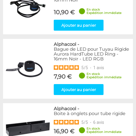
16mm Noir
En stock
10,90 €
Expédition immédiate
Ajouter au panier
Alphacool
-
Bague de LED pour Tuyau Rigide
Aurora HardTube LED Ring -
16mm Noir - LED RGB
5
/
5
-
1
avis
En stock
7,90 €
Expédition immédiate
Ajouter au panier
Alphacool
-
Boite à onglets pour tube rigide
5
/
5
-
6
avis
En stock
16,90 €
Expédition immédiate