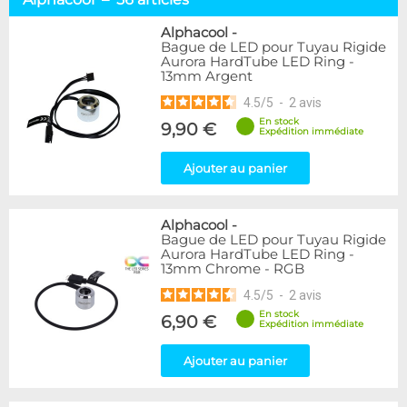
Tuyaux souples
52
Tubes rigides
37
Alphacool
-
Bague de LED pour Tuyau Rigide
Accessoires pour tuyaux
59
Aurora HardTube LED Ring -
13mm Argent
Marque
4.5
/
5
-
2
avis
Alphacool
56
En stock
9,90 €
DocMicro
27
Expédition immédiate
BARROW
17
Ajouter au panier
BitsPower
2
Bykski
1
Cooling.fr
1
Alphacool
-
EK Water Blocks
15
Bague de LED pour Tuyau Rigide
MasterKleer
3
Aurora HardTube LED Ring -
13mm Chrome - RGB
Mayhems
12
Monsoon
3
4.5
/
5
-
2
avis
Tygon
4
En stock
6,90 €
Expédition immédiate
XSPC
7
Ajouter au panier
Couleur
Argent
2