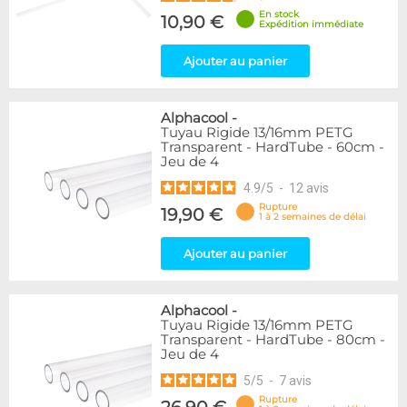
En stock
10,90 €
Expédition immédiate
Ajouter au panier
Alphacool
-
Tuyau Rigide 13/16mm PETG
Transparent - HardTube - 60cm -
Jeu de 4
4.9
/
5
-
12
avis
Rupture
19,90 €
1 à 2 semaines de délai
Ajouter au panier
Alphacool
-
Tuyau Rigide 13/16mm PETG
Transparent - HardTube - 80cm -
Jeu de 4
5
/
5
-
7
avis
Rupture