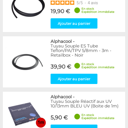
5
/
5
-
4
avis
En stock
19,90 €
Expédition immédiate
Ajouter au panier
Alphacool
-
Tuyau Souple ES Tube
Teflon/PA/TPV 5/8mm - 3m -
Retailbox - Noir
En stock
39,90 €
Expédition immédiate
Ajouter au panier
Alphacool
-
Tuyau Souple Réactif aux UV
10/13mm BLEU UV (Boite de 1m)
En stock
5,90 €
Expédition immédiate