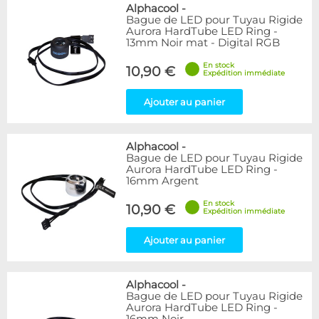
Bleu
9
Alphacool
-
Bague de LED pour Tuyau Rigide
Noir
15
Aurora HardTube LED Ring -
Plexi
5
13mm Noir mat - Digital RGB
Rouge
1
En stock
Transparent
40
10,90 €
Expédition immédiate
Vert
1
Ajouter au panier
Disponibilité / Promotions
Articles en stock
Alphacool
-
Articles en promotions
Bague de LED pour Tuyau Rigide
Aurora HardTube LED Ring -
Appliquer
16mm Argent
En stock
10,90 €
Expédition immédiate
Ajouter au panier
Alphacool
-
Bague de LED pour Tuyau Rigide
Aurora HardTube LED Ring -