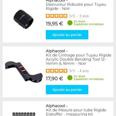
Alphacool
-
Ebavureur Robuste pour Tuyau
Rigide - Noir
5
/
5
-
3
avis
En stock
19,95 €
Expédition immédiate
Ajouter au panier
Alphacool
-
Kit de Cintrage pour Tuyau Rigide
Acrylic Double Bending Tool 12-
14mm & 16mm - Noir
5
/
5
-
4
avis
En stock
17,90 €
Expédition immédiate
Ajouter au panier
Alphacool
-
Kit de Mesure pour tube Rigide
Eiskoffer - measuring kit