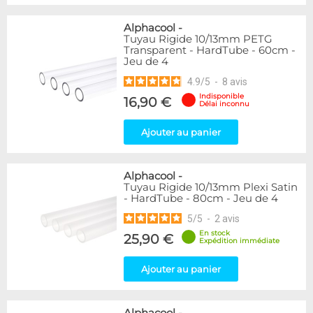
Alphacool
-
Tuyau Rigide 10/13mm PETG
Transparent - HardTube - 60cm -
Jeu de 4
4.9
/
5
-
8
avis
Indisponible
16,90 €
Délai inconnu
Ajouter au panier
Alphacool
-
Tuyau Rigide 10/13mm Plexi Satin
- HardTube - 80cm - Jeu de 4
5
/
5
-
2
avis
En stock
25,90 €
Expédition immédiate
Ajouter au panier