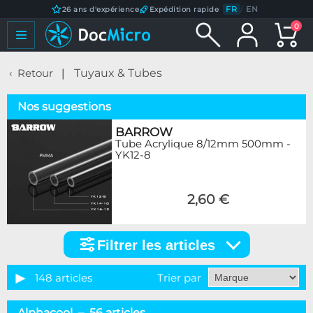
FR
/
EN
26 ans d'expérience
Expédition rapide
0
Retour
Tuyaux & Tubes
Nos suggestions
BARROW
Tube Acrylique 8/12mm 500mm -
YK12-8
2,60 €
Filtrer les articles
Filtrer
les
articles
148 articles
Trier par
Catégorie
Alphacool – 56 articles