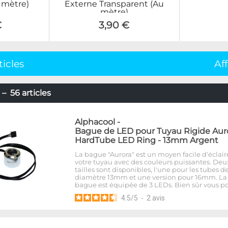
u mètre)
Externe Transparent (Au
mètre)
€
3,90 €
ticles
Af
– 56 articles
Alphacool
-
Bague de LED pour Tuyau Rigide Aur
HardTube LED Ring - 13mm Argent
La bague "Aurora" est un moyen facile d'éclair
votre tuyau avec des couleurs puissantes. Deu
tailles sont disponibles, l'une pour les tubes d
diamètre 13mm et une version pour 16mm. La
bague est équipée de 3 LEDs. Bien sûr vous p
4.5
/
5
-
2
avis