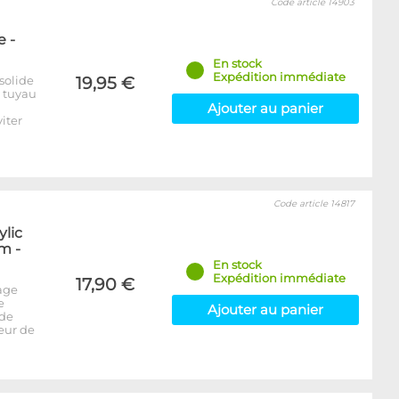
Code article 14903
 -
En stock
Expédition immédiate
solide
19,95 €
e tuyau
Ajouter au panier
iter
Code article 14817
ylic
m -
En stock
Expédition immédiate
17,90 €
age
e
Ajouter au panier
 de
seur de