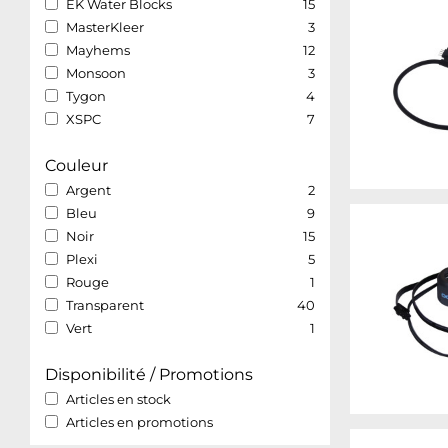
EK Water Blocks
15
MasterKleer
3
Mayhems
12
Monsoon
3
Tygon
4
XSPC
7
Couleur
Argent
2
Bleu
9
Noir
15
Plexi
5
Rouge
1
Transparent
40
Vert
1
Disponibilité / Promotions
Articles en stock
Articles en promotions