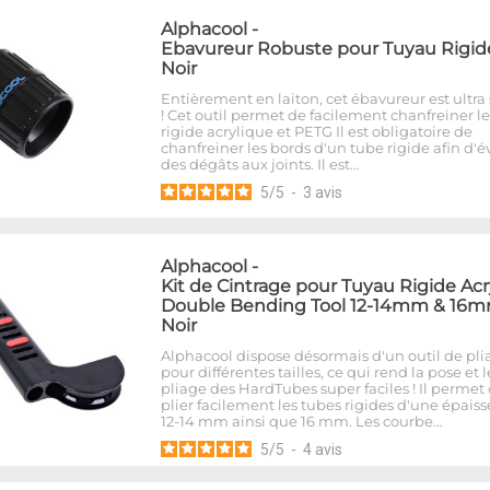
Alphacool
-
Ebavureur Robuste pour Tuyau Rigide
Noir
Entièrement en laiton, cet ébavureur est ultra 
! Cet outil permet de facilement chanfreiner l
rigide acrylique et PETG Il est obligatoire de
chanfreiner les bords d'un tube rigide afin d'év
des dégâts aux joints. Il est…
5
/
5
-
3
avis
Alphacool
-
Kit de Cintrage pour Tuyau Rigide Acr
Double Bending Tool 12-14mm & 16m
Noir
Alphacool dispose désormais d'un outil de pli
pour différentes tailles, ce qui rend la pose et l
pliage des HardTubes super faciles ! Il permet
plier facilement les tubes rigides d'une épais
12-14 mm ainsi que 16 mm. Les courbe…
5
/
5
-
4
avis