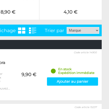
8,90 €
4,10 €
fichage
Trier par
Code article 14900
ora
En stock
Expédition immédiate
er
9,90 €
x
e
Ajouter au panier
ouvez…
Code article 15237