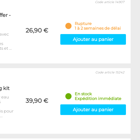
Code article 14907
fer -
Rupture
1 à 2 semaines de délai
26,90 €
 avec
Ajouter au panier
es
s et …
Code article 15242
g kit
En stock
r eau
Expédition immédiate
39,90 €
s
Ajouter au panier
és pour
p…