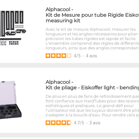
Alphacool
-
Kit de Mesure pour tube Rigide Eiskof
measuring kit
Avec le kit de mesure Alphacool, mesurer les
longueurs et les angles nécessaires pour plier
précision les tubes rigides est rapide et facile.
L'ensemble comprend des règles de différent
longueurs, ainsi que des angles correspondant
4
/
5
-
4
avis
Alphacool
-
Kit de pliage - Eiskoffer light - bendin
De plus en plus de fans de refroidissement pa
font confiance aux HardTubes pour des raison
esthétiques et pratiques. Le grand défi pour
l'utilisateur est que les tuyaux doivent être pli
s'adapter à la boucle d'eau. Pour rendre cela 
4.7
/
5
-
3
avis