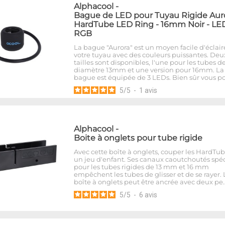
Alphacool
-
Bague de LED pour Tuyau Rigide Aur
HardTube LED Ring - 16mm Noir - LE
RGB
La bague "Aurora" est un moyen facile d'éclair
votre tuyau avec des couleurs puissantes. Deu
tailles sont disponibles, l'une pour les tubes d
diamètre 13mm et une version pour 16mm. La
bague est équipée de 3 LEDs. Bien sûr vous p
5
/
5
-
1
avis
Alphacool
-
Boite à onglets pour tube rigide
Avec cette boîte à onglets, couper les HardTub
un jeu d'enfant. Ses canaux caoutchoutés spé
pour les tubes rigides de 13 mm et 16 mm
empêchent les tubes de glisser et de se rayer. 
boîte à onglets peut être ancrée avec deux pe
5
/
5
-
6
avis