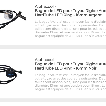
Alphacool
-
Bague de LED pour Tuyau Rigide Aur
HardTube LED Ring - 16mm Argent
La bague "Aurora" est un moyen facile d'éclair
votre tuyau avec des couleurs puissantes. Deu
tailles sont disponibles, l'une pour les tubes d
diamètre 13mm et une version pour 16mm. La
bague est équipée de 3 LEDs. Bien sûr vous p
Alphacool
-
Bague de LED pour Tuyau Rigide Aur
HardTube LED Ring - 16mm Noir
La bague "Aurora" est un moyen facile d'éclair
votre tuyau avec des couleurs puissantes. Deu
tailles sont disponibles, l'une pour les tubes d
diamètre 13mm et une version pour 16mm. La
bague est équipée de 3 LEDs. Bien sûr vous p