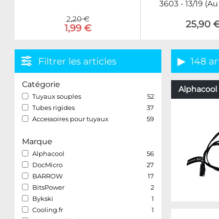
3603 - 13/19 (A
2,20 €
25,90 
1,99 €
Filtrer les articles
148 ar
Catégorie
Alphacool 
Tuyaux souples
52
Tubes rigides
37
Accessoires pour tuyaux
59
Marque
Alphacool
56
DocMicro
27
BARROW
17
BitsPower
2
Bykski
1
Cooling.fr
1