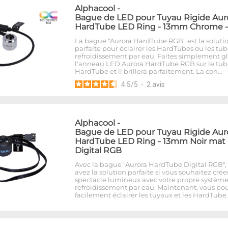
Alphacool
-
Bague de LED pour Tuyau Rigide Aur
HardTube LED Ring - 13mm Chrome 
La bague "Aurora HardTube RGB" est la soluti
parfaite pour éclairer les HardTubes ou les tu
refroidissement par eau. Faites simplement gl
l'anneau LED Aurora HardTube RGB sur le tub
HardTube et il brillera parfaitement. La con…
4.5
/
5
-
2
avis
Alphacool
-
Bague de LED pour Tuyau Rigide Aur
HardTube LED Ring - 13mm Noir mat 
Digital RGB
Avec la bague "Aurora HardTube Digital RGB",
avez la solution parfaite si vous souhaitez crée
spectacle lumineux avec votre propre systèm
refroidissement par eau. Maintenant, vous po
facilement éclairer les tuyaux et les HardTube