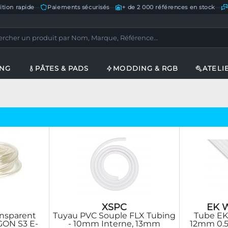
ition rapide
—
Paiements sécurisés
—
+ de 2 000 références en stock
—
ING
PÂTES & PADS
MODDING & RGB
ATELI
XSPC
EK W
ansparent
Tuyau PVC Souple FLX Tubing
Tube EK
GON S3 E-
- 10mm Interne, 13mm
12mm 0.