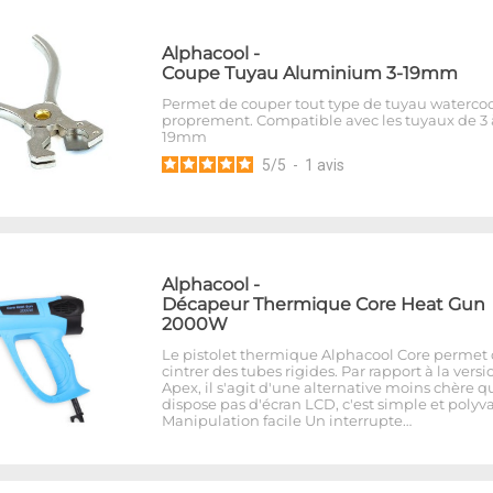
Alphacool
-
Coupe Tuyau Aluminium 3-19mm
Permet de couper tout type de tuyau waterco
proprement. Compatible avec les tuyaux de 3 
19mm
5
/
5
-
1
avis
Alphacool
-
Décapeur Thermique Core Heat Gun
2000W
Le pistolet thermique Alphacool Core permet
cintrer des tubes rigides. Par rapport à la versi
Apex, il s'agit d'une alternative moins chère q
dispose pas d'écran LCD, c'est simple et polyva
Manipulation facile Un interrupte…