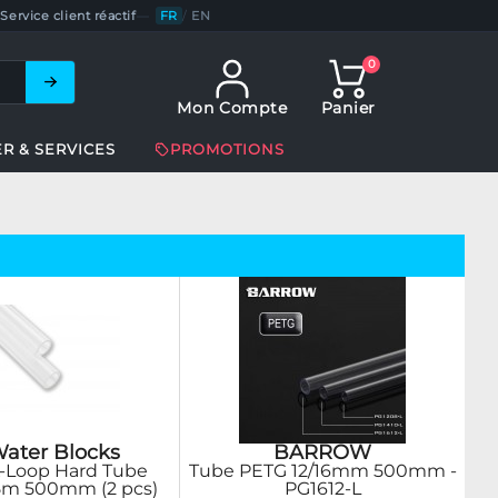
Service client réactif
—
FR
/
EN
0
Mon Compte
Panier
ER & SERVICES
PROMOTIONS
ater Blocks
BARROW
-Loop Hard Tube
Tube PETG 12/16mm 500mm -
5m 500mm (2 pcs)
PG1612-L