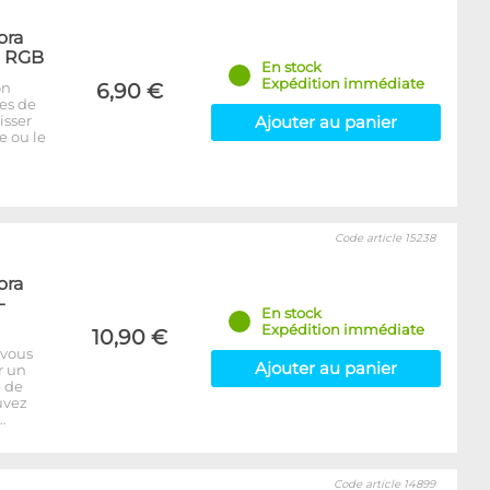
ora
- RGB
En stock
Expédition immédiate
on
6,90 €
bes de
isser
Ajouter au panier
e ou le
Code article 15238
ora
-
En stock
Expédition immédiate
10,90 €
 vous
Ajouter au panier
r un
e de
uvez
…
Code article 14899