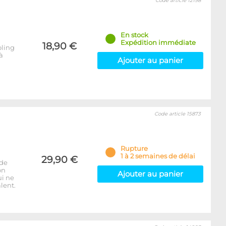
Code article 12198
En stock
Expédition immédiate
18,90 €
oling
à
Ajouter au panier
Code article 15873
Rupture
1 à 2 semaines de délai
29,90 €
 de
on
Ajouter au panier
ui ne
lent.