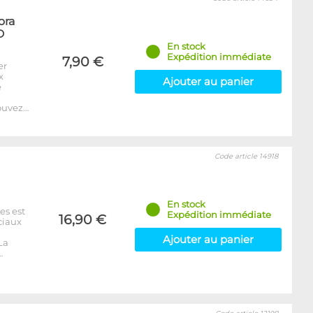
ora
D
En stock
Expédition immédiate
7,90 €
er
x
Ajouter au panier
e
ouvez…
Code article 14918
En stock
es est
Expédition immédiate
16,90 €
ciaux
Ajouter au panier
La
…