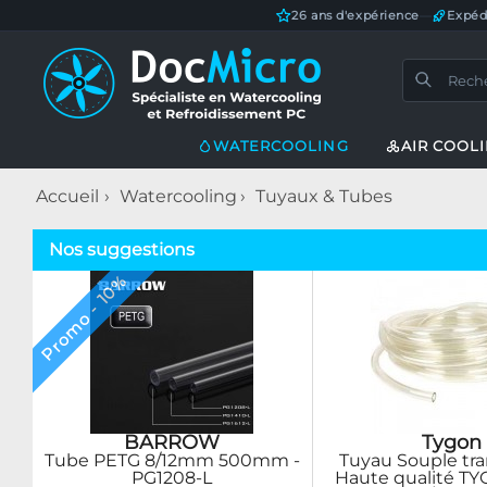
26 ans d'expérience
—
Expéd
WATERCOOLING
AIR COOL
Accueil
Watercooling
Tuyaux & Tubes
Nos suggestions
Promo - 10%
BARROW
Tygon
Tube PETG 8/12mm 500mm -
Tuyau Souple tr
PG1208-L
Haute qualité TY