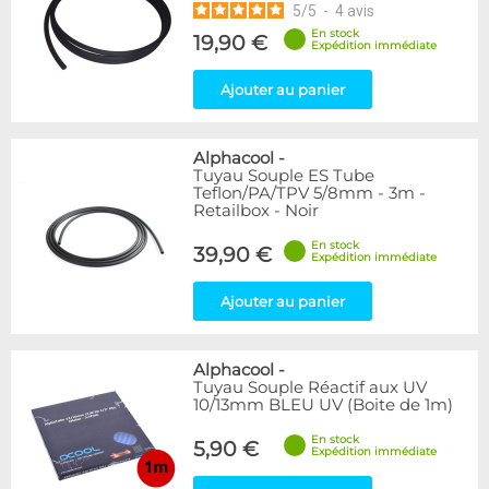
5
/
5
-
4
avis
En stock
19,90 €
Expédition immédiate
Ajouter au panier
Alphacool
-
Tuyau Souple ES Tube
Teflon/PA/TPV 5/8mm - 3m -
Retailbox - Noir
En stock
39,90 €
Expédition immédiate
Ajouter au panier
Alphacool
-
Tuyau Souple Réactif aux UV
10/13mm BLEU UV (Boite de 1m)
En stock
5,90 €
Expédition immédiate