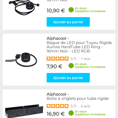
16mm Noir
En stock
10,90 €
Expédition immédiate
Ajouter au panier
Alphacool
-
Bague de LED pour Tuyau Rigide
Aurora HardTube LED Ring -
16mm Noir - LED RGB
5
/
5
-
1
avis
En stock
7,90 €
Expédition immédiate
Ajouter au panier
Alphacool
-
Boite à onglets pour tube rigide
5
/
5
-
6
avis
En stock
16,90 €
Expédition immédiate