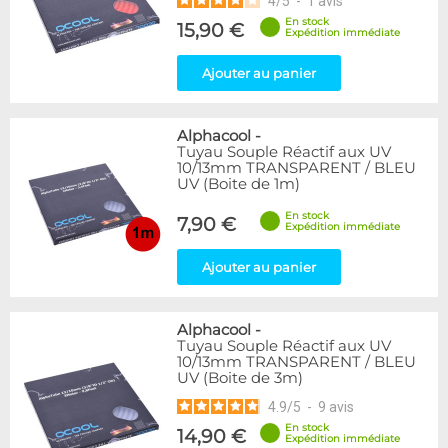
4
/
5
-
1
avis
En stock
15,90 €
Expédition immédiate
Ajouter au panier
Alphacool
-
Tuyau Souple Réactif aux UV
10/13mm TRANSPARENT / BLEU
UV (Boite de 1m)
En stock
7,90 €
Expédition immédiate
Ajouter au panier
Alphacool
-
Tuyau Souple Réactif aux UV
10/13mm TRANSPARENT / BLEU
UV (Boite de 3m)
4.9
/
5
-
9
avis
En stock
14,90 €
Expédition immédiate