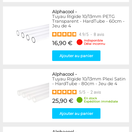
Alphacool
-
Tuyau Rigide 10/13mm PETG
Transparent - HardTube - 60cm -
Jeu de 4
4.9
/
5
-
8
avis
Indisponible
16,90 €
Délai inconnu
Ajouter au panier
Alphacool
-
Tuyau Rigide 10/13mm Plexi Satin
- HardTube - 80cm - Jeu de 4
5
/
5
-
2
avis
En stock
25,90 €
Expédition immédiate
Ajouter au panier