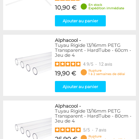
En stock
10,90 €
Expédition immédiate
Ajouter au panier
Alphacool
-
Tuyau Rigide 13/16mm PETG
Transparent - HardTube - 60cm -
Jeu de 4
4.9
/
5
-
12
avis
Rupture
19,90 €
1 à 2 semaines de délai
Ajouter au panier
Alphacool
-
Tuyau Rigide 13/16mm PETG
Transparent - HardTube - 80cm -
Jeu de 4
5
/
5
-
7
avis
Rupture