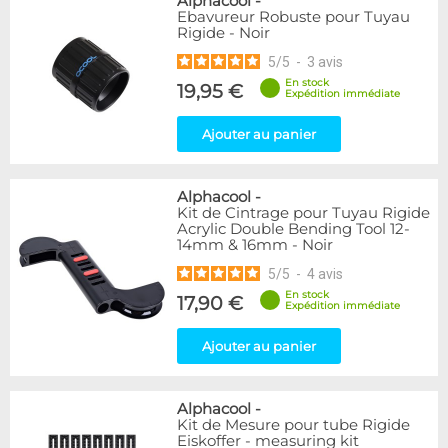
Alphacool
-
Ebavureur Robuste pour Tuyau
Rigide - Noir
5
/
5
-
3
avis
En stock
19,95 €
Expédition immédiate
Ajouter au panier
Alphacool
-
Kit de Cintrage pour Tuyau Rigide
Acrylic Double Bending Tool 12-
14mm & 16mm - Noir
5
/
5
-
4
avis
En stock
17,90 €
Expédition immédiate
Ajouter au panier
Alphacool
-
Kit de Mesure pour tube Rigide
Eiskoffer - measuring kit