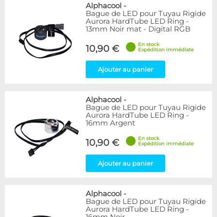
Bleu
9
Alphacool
-
Bague de LED pour Tuyau Rigide
Noir
15
Aurora HardTube LED Ring -
Plexi
5
13mm Noir mat - Digital RGB
Rouge
1
En stock
Transparent
40
10,90 €
Expédition immédiate
Vert
1
Ajouter au panier
Disponibilité / Promotions
Articles en stock
Alphacool
-
Articles en promotions
Bague de LED pour Tuyau Rigide
Aurora HardTube LED Ring -
Appliquer
16mm Argent
En stock
10,90 €
Expédition immédiate
Ajouter au panier
Alphacool
-
Bague de LED pour Tuyau Rigide
Aurora HardTube LED Ring -