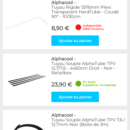
Alphacool
-
Tuyau Rigide 13/16mm Plexi
Transparent HardTube - Coudé
90° - 10/30cm
Indisponible
8,90 €
Délai inconnu
Ajouter au panier
Alphacool
-
Tuyau Souple AlphaTube TPV
12,7/7,6 - 4x60cm Droit - Noir -
Retailbox
En stock
23,90 €
Expédition immédiate
Ajouter au panier
Alphacool
-
Tuyau Souple AlphaTube TPV 7,6 /
12,7mm Noir (Boite de 3m)