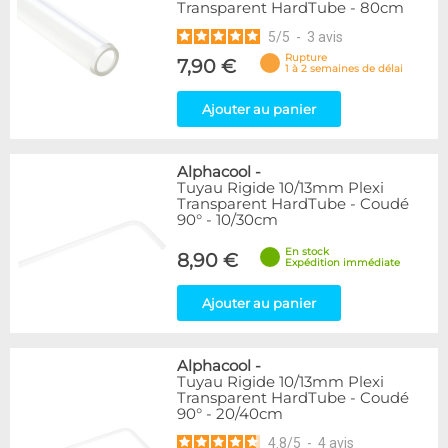
Transparent HardTube - 80cm
5
/
5
-
3
avis
Rupture
7,90 €
1 à 2 semaines de délai
Ajouter au panier
Alphacool
-
Tuyau Rigide 10/13mm Plexi
Transparent HardTube - Coudé
90° - 10/30cm
En stock
8,90 €
Expédition immédiate
Ajouter au panier
Alphacool
-
Tuyau Rigide 10/13mm Plexi
Transparent HardTube - Coudé
90° - 20/40cm
4.8
/
5
-
4
avis