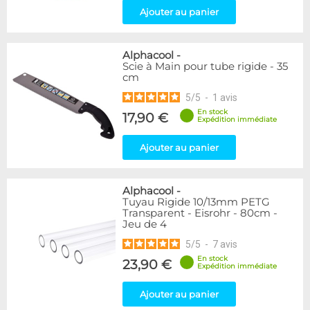
Ajouter au panier
Alphacool
-
Scie à Main pour tube rigide - 35
cm
5
/
5
-
1
avis
En stock
17,90 €
Expédition immédiate
Ajouter au panier
Alphacool
-
Tuyau Rigide 10/13mm PETG
Transparent - Eisrohr - 80cm -
Jeu de 4
5
/
5
-
7
avis
En stock
23,90 €
Expédition immédiate
Ajouter au panier