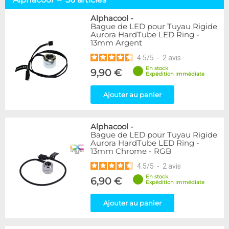
Tuyaux souples
52
Tubes rigides
37
Alphacool
-
Bague de LED pour Tuyau Rigide
Accessoires pour tuyaux
59
Aurora HardTube LED Ring -
13mm Argent
Marque
4.5
/
5
-
2
avis
Alphacool
56
En stock
9,90 €
DocMicro
27
Expédition immédiate
BARROW
17
Ajouter au panier
BitsPower
2
Bykski
1
Cooling.fr
1
Alphacool
-
EK Water Blocks
15
Bague de LED pour Tuyau Rigide
MasterKleer
3
Aurora HardTube LED Ring -
13mm Chrome - RGB
Mayhems
12
Monsoon
3
4.5
/
5
-
2
avis
Tygon
4
En stock
6,90 €
Expédition immédiate
XSPC
7
Ajouter au panier
Couleur
Argent
2