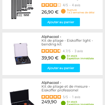
4
/
5
-
4
avis
Rupture
26,90 €
1 à 2 semaines de délai
Ajouter au panier
Alphacool
-
Kit de pliage - Eiskoffer light -
bending kit
4.7
/
5
-
3
avis
En stock
39,90 €
Expédition immédiate
Ajouter au panier
Alphacool
-
Kit de pliage et de mesure -
Eiskoffer professionel
5
/
5
-
1
avis
249,90
En stock
Expédition immédiate