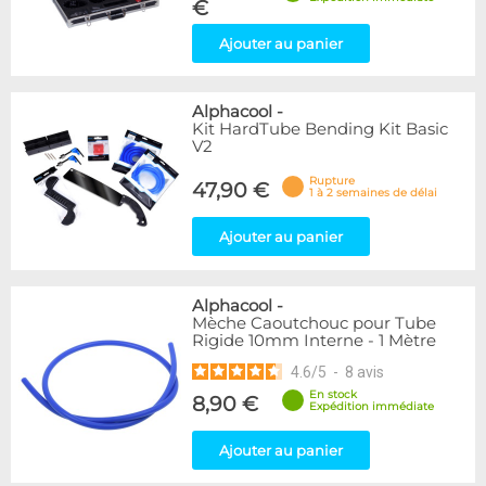
€
Ajouter au panier
Alphacool
-
Kit HardTube Bending Kit Basic
V2
Rupture
47,90 €
1 à 2 semaines de délai
Ajouter au panier
Alphacool
-
Mèche Caoutchouc pour Tube
Rigide 10mm Interne - 1 Mètre
4.6
/
5
-
8
avis
En stock
8,90 €
Expédition immédiate
Ajouter au panier