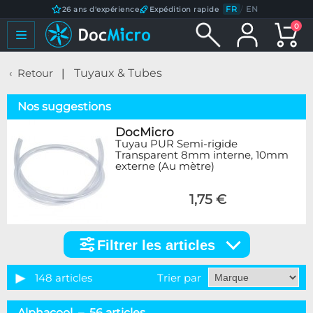
FR
/
EN
26 ans d'expérience
Expédition rapide
0
Retour
Tuyaux & Tubes
Nos suggestions
DocMicro
Tuyau PUR Semi-rigide
Transparent 8mm interne, 10mm
externe (Au mètre)
1,75 €
Filtrer les articles
Filtrer
les
articles
148 articles
Trier par
Catégorie
Alphacool – 56 articles