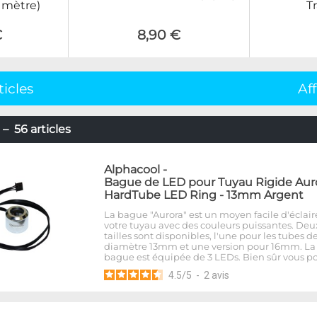
T
u mètre)
€
8,90 €
ticles
Af
– 56 articles
Alphacool
-
Bague de LED pour Tuyau Rigide Aur
HardTube LED Ring - 13mm Argent
La bague "Aurora" est un moyen facile d'éclair
votre tuyau avec des couleurs puissantes. Deu
tailles sont disponibles, l'une pour les tubes d
diamètre 13mm et une version pour 16mm. La
bague est équipée de 3 LEDs. Bien sûr vous p
4.5
/
5
-
2
avis