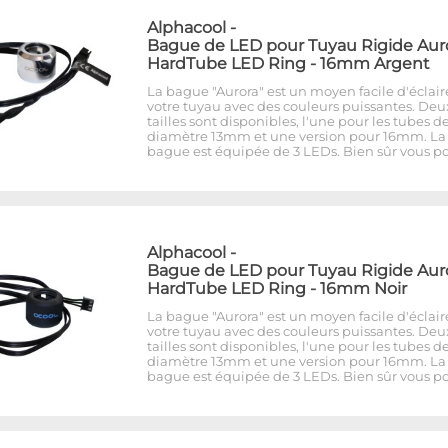
Alphacool
-
Bague de LED pour Tuyau Rigide Aur
HardTube LED Ring - 16mm Argent
La bague "Aurora" est un moyen facile d'éclair
votre tuyau avec des couleurs puissantes. Deu
tailles sont disponibles, l'une pour les tubes d
diamètre 13mm et une version pour 16mm. La
bague est équipée de 3 LEDs. Bien sûr vous p
Alphacool
-
Bague de LED pour Tuyau Rigide Aur
HardTube LED Ring - 16mm Noir
La bague "Aurora" est un moyen facile d'éclair
votre tuyau avec des couleurs puissantes. Deu
tailles sont disponibles, l'une pour les tubes d
diamètre 13mm et une version pour 16mm. La
bague est équipée de 3 LEDs. Bien sûr vous p