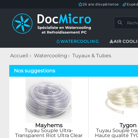
26 ans d'expérience
—
Expéd
WATERCOOLING
AIR COOL
Accueil
Watercooling
Tuyaux & Tubes
Nos suggestions
Mayhems
Tygon
Tuyau Souple Ultra-
Tuyau Souple tr
Transparent Riot Ultra Clear
Haute qualité TY