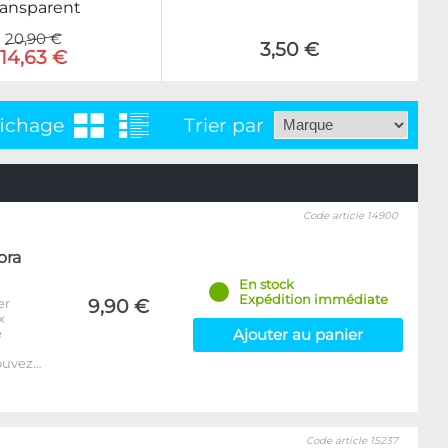
ransparent
20,90 €
3,50 €
14,63 €
fichage
Trier par
Code article 14900
ora
En stock
Expédition immédiate
er
9,90 €
x
e
Ajouter au panier
ouvez…
Code article 15237