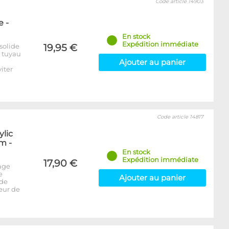
Code article 14903
 -
En stock
Expédition immédiate
solide
19,95 €
e tuyau
Ajouter au panier
iter
Code article 14817
ylic
m -
En stock
Expédition immédiate
17,90 €
age
e
Ajouter au panier
 de
seur de