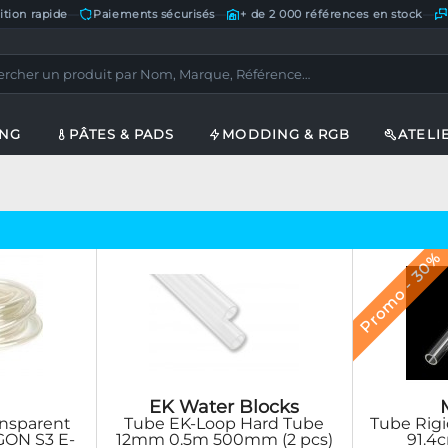
ition rapide
—
Paiements sécurisés
—
+ de 2 000 références en stock
—
ING
PÂTES & PADS
MODDING & RGB
ATELI
Promo - 30%
EK Water Blocks
Tube Rig
ansparent
Tube EK-Loop Hard Tube
91.4c
GON S3 E-
12mm 0.5m 500mm (2 pcs)