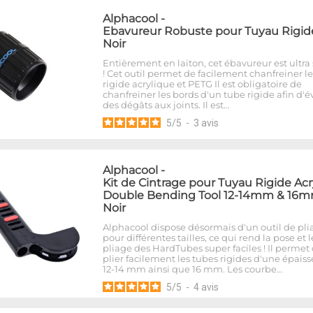
Alphacool
-
Ebavureur Robuste pour Tuyau Rigide
Noir
Entièrement en laiton, cet ébavureur est ultra 
! Cet outil permet de facilement chanfreiner l
rigide acrylique et PETG Il est obligatoire de
chanfreiner les bords d'un tube rigide afin d'év
des dégâts aux joints. Il est…
5
/
5
-
3
avis
Alphacool
-
Kit de Cintrage pour Tuyau Rigide Acr
Double Bending Tool 12-14mm & 16m
Noir
Alphacool dispose désormais d'un outil de pli
pour différentes tailles, ce qui rend la pose et l
pliage des HardTubes super faciles ! Il permet
plier facilement les tubes rigides d'une épais
12-14 mm ainsi que 16 mm. Les courbe…
5
/
5
-
4
avis