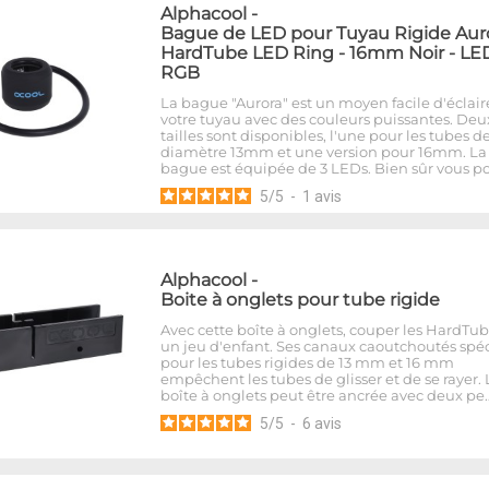
Alphacool
-
Bague de LED pour Tuyau Rigide Aur
HardTube LED Ring - 16mm Noir - LE
RGB
La bague "Aurora" est un moyen facile d'éclair
votre tuyau avec des couleurs puissantes. Deu
tailles sont disponibles, l'une pour les tubes d
diamètre 13mm et une version pour 16mm. La
bague est équipée de 3 LEDs. Bien sûr vous p
5
/
5
-
1
avis
Alphacool
-
Boite à onglets pour tube rigide
Avec cette boîte à onglets, couper les HardTub
un jeu d'enfant. Ses canaux caoutchoutés spé
pour les tubes rigides de 13 mm et 16 mm
empêchent les tubes de glisser et de se rayer. 
boîte à onglets peut être ancrée avec deux pe
5
/
5
-
6
avis