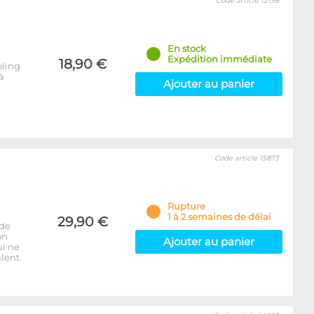
Code article 12198
En stock
Expédition immédiate
18,90 €
oling
à
Ajouter au panier
Code article 15873
Rupture
1 à 2 semaines de délai
29,90 €
 de
on
Ajouter au panier
ui ne
lent.