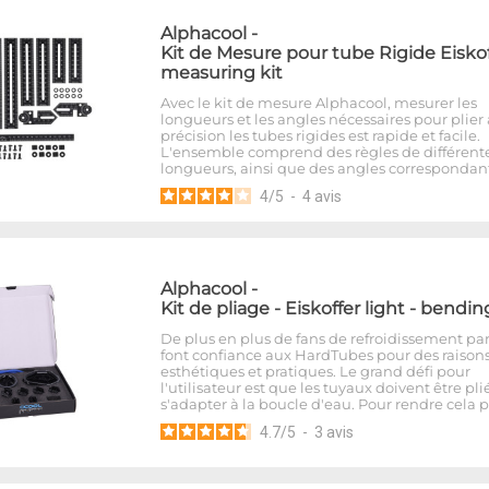
Alphacool
-
Kit de Mesure pour tube Rigide Eiskof
measuring kit
Avec le kit de mesure Alphacool, mesurer les
longueurs et les angles nécessaires pour plier
précision les tubes rigides est rapide et facile.
L'ensemble comprend des règles de différent
longueurs, ainsi que des angles correspondant
4
/
5
-
4
avis
Alphacool
-
Kit de pliage - Eiskoffer light - bendin
De plus en plus de fans de refroidissement pa
font confiance aux HardTubes pour des raison
esthétiques et pratiques. Le grand défi pour
l'utilisateur est que les tuyaux doivent être pli
s'adapter à la boucle d'eau. Pour rendre cela 
4.7
/
5
-
3
avis