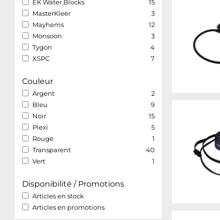
EK Water Blocks
15
MasterKleer
3
Mayhems
12
Monsoon
3
Tygon
4
XSPC
7
Couleur
Argent
2
Bleu
9
Noir
15
Plexi
5
Rouge
1
Transparent
40
Vert
1
Disponibilité / Promotions
Articles en stock
Articles en promotions