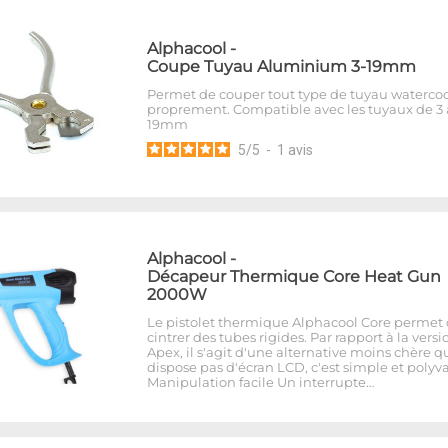
Alphacool
-
Coupe Tuyau Aluminium 3-19mm
Permet de couper tout type de tuyau waterco
proprement. Compatible avec les tuyaux de 3 
19mm
5
/
5
-
1
avis
Alphacool
-
Décapeur Thermique Core Heat Gun
2000W
Le pistolet thermique Alphacool Core permet
cintrer des tubes rigides. Par rapport à la versi
Apex, il s'agit d'une alternative moins chère q
dispose pas d'écran LCD, c'est simple et polyva
Manipulation facile Un interrupte…