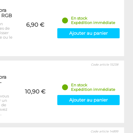
ora
- RGB
En stock
Expédition immédiate
on
6,90 €
bes de
isser
Ajouter au panier
e ou le
Code article 15238
ora
-
En stock
Expédition immédiate
10,90 €
 vous
Ajouter au panier
r un
e de
uvez
…
Code article 14899