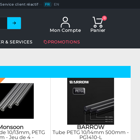
Service client réactif
—
FR
/
EN
0
Mon Compte
Panier
ER & SERVICES
PROMOTIONS
Monsoon
BARROW
ide 10/13mm, PETG
Tube PETG 10/14mm 500mm -
m - Jeu de 4 -
PG1410-L