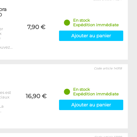
ora
D
En stock
Expédition immédiate
7,90 €
er
x
Ajouter au panier
e
ouvez…
Code article 14918
En stock
es est
Expédition immédiate
16,90 €
ciaux
Ajouter au panier
La
…