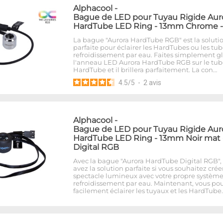
Alphacool
-
Bague de LED pour Tuyau Rigide Aur
HardTube LED Ring - 13mm Chrome 
La bague "Aurora HardTube RGB" est la soluti
parfaite pour éclairer les HardTubes ou les tu
refroidissement par eau. Faites simplement gl
l'anneau LED Aurora HardTube RGB sur le tub
HardTube et il brillera parfaitement. La con…
4.5
/
5
-
2
avis
Alphacool
-
Bague de LED pour Tuyau Rigide Aur
HardTube LED Ring - 13mm Noir mat 
Digital RGB
Avec la bague "Aurora HardTube Digital RGB",
avez la solution parfaite si vous souhaitez crée
spectacle lumineux avec votre propre systèm
refroidissement par eau. Maintenant, vous po
facilement éclairer les tuyaux et les HardTube