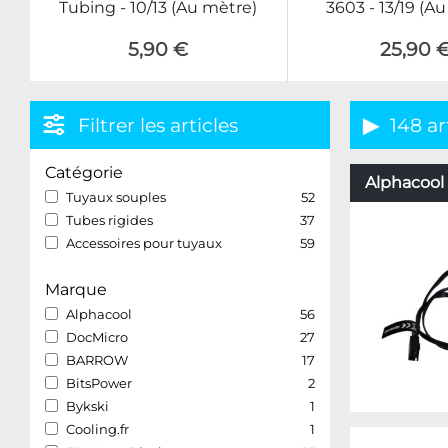
Tubing - 10/13 (Au mètre)
3603 - 13/19 (A
5,90 €
25,90 
Filtrer les articles
148 ar
Catégorie
Alphacool 
Tuyaux souples
52
Tubes rigides
37
Accessoires pour tuyaux
59
Marque
Alphacool
56
DocMicro
27
BARROW
17
BitsPower
2
Bykski
1
Cooling.fr
1