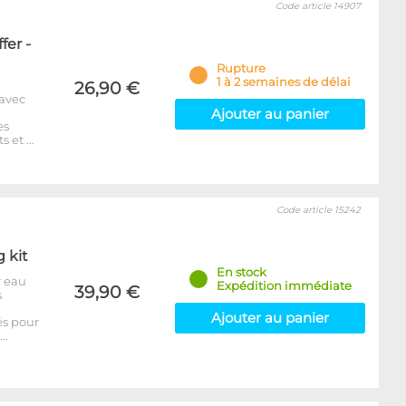
Code article 14907
fer -
Rupture
1 à 2 semaines de délai
26,90 €
 avec
Ajouter au panier
es
s et …
Code article 15242
g kit
En stock
r eau
Expédition immédiate
39,90 €
s
Ajouter au panier
és pour
p…