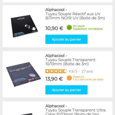
Alphacool
-
Tuyau Souple Réactif aux UV
8/11mm NOIR UV (Boite de 3m)
En stock
10,90 €
Expédition immédiate
Ajouter au panier
Alphacool
-
Tuyau Souple Transparent
10/13mm (Boite de 3m)
4.6
/
5
-
27
avis
Rupture
13,90 €
1 à 2 semaines de délai
Ajouter au panier
Alphacool
-
Tuyau Souple Transparent Ultra
Clear 10/13mm (Boite de 1m)