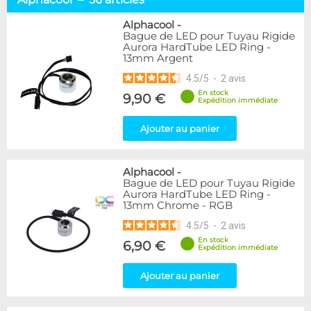
Tuyaux souples
52
Tubes rigides
37
Alphacool
-
Bague de LED pour Tuyau Rigide
Accessoires pour tuyaux
59
Aurora HardTube LED Ring -
13mm Argent
Marque
4.5
/
5
-
2
avis
Alphacool
56
En stock
9,90 €
DocMicro
27
Expédition immédiate
BARROW
17
Ajouter au panier
BitsPower
2
Bykski
1
Cooling.fr
1
Alphacool
-
EK Water Blocks
15
Bague de LED pour Tuyau Rigide
MasterKleer
3
Aurora HardTube LED Ring -
13mm Chrome - RGB
Mayhems
12
Monsoon
3
4.5
/
5
-
2
avis
Tygon
4
En stock
6,90 €
Expédition immédiate
XSPC
7
Ajouter au panier
Couleur
Argent
2