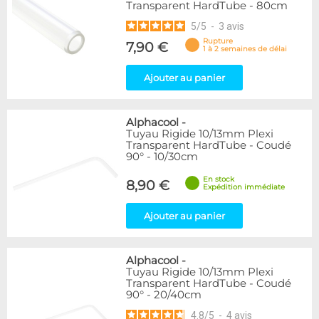
Transparent HardTube - 80cm
5
/
5
-
3
avis
Rupture
7,90 €
1 à 2 semaines de délai
Ajouter au panier
Alphacool
-
Tuyau Rigide 10/13mm Plexi
Transparent HardTube - Coudé
90° - 10/30cm
En stock
8,90 €
Expédition immédiate
Ajouter au panier
Alphacool
-
Tuyau Rigide 10/13mm Plexi
Transparent HardTube - Coudé
90° - 20/40cm
4.8
/
5
-
4
avis