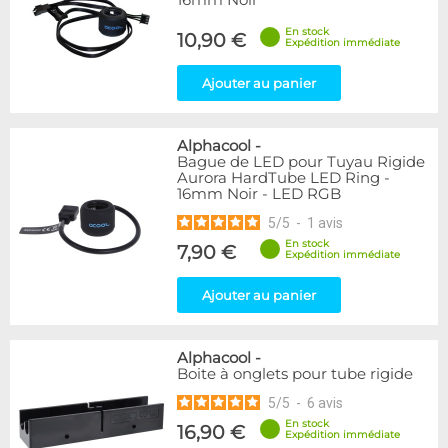
16mm Noir
En stock
10,90 €
Expédition immédiate
Ajouter au panier
Alphacool
-
Bague de LED pour Tuyau Rigide
Aurora HardTube LED Ring -
16mm Noir - LED RGB
5
/
5
-
1
avis
En stock
7,90 €
Expédition immédiate
Ajouter au panier
Alphacool
-
Boite à onglets pour tube rigide
5
/
5
-
6
avis
En stock
16,90 €
Expédition immédiate