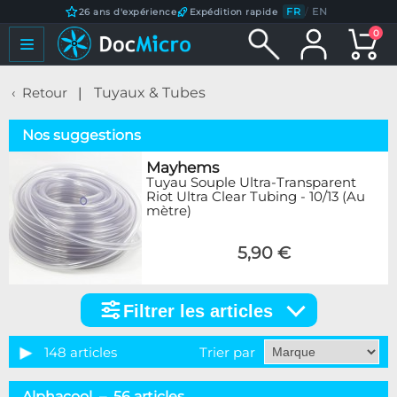
FR
/
EN
26 ans d'expérience
Expédition rapide
0
Retour
Tuyaux & Tubes
Nos suggestions
Mayhems
Tuyau Souple Ultra-Transparent
Riot Ultra Clear Tubing - 10/13 (Au
mètre)
5,90 €
Filtrer les articles
Filtrer
les
articles
148 articles
Trier par
Catégorie
Alphacool – 56 articles