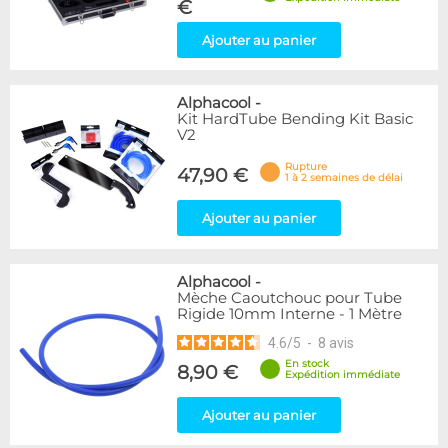
€
Ajouter au panier
Alphacool
-
Kit HardTube Bending Kit Basic
V2
Rupture
47,90 €
1 à 2 semaines de délai
Ajouter au panier
Alphacool
-
Mèche Caoutchouc pour Tube
Rigide 10mm Interne - 1 Mètre
4.6
/
5
-
8
avis
En stock
8,90 €
Expédition immédiate
Ajouter au panier