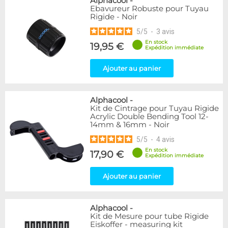
Alphacool
-
Ebavureur Robuste pour Tuyau
Rigide - Noir
5
/
5
-
3
avis
En stock
19,95 €
Expédition immédiate
Ajouter au panier
Alphacool
-
Kit de Cintrage pour Tuyau Rigide
Acrylic Double Bending Tool 12-
14mm & 16mm - Noir
5
/
5
-
4
avis
En stock
17,90 €
Expédition immédiate
Ajouter au panier
Alphacool
-
Kit de Mesure pour tube Rigide
Eiskoffer - measuring kit