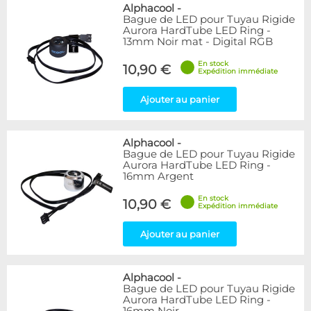
Bleu
9
Alphacool
-
Bague de LED pour Tuyau Rigide
Noir
15
Aurora HardTube LED Ring -
Plexi
5
13mm Noir mat - Digital RGB
Rouge
1
En stock
Transparent
40
10,90 €
Expédition immédiate
Vert
1
Ajouter au panier
Disponibilité / Promotions
Articles en stock
Alphacool
-
Articles en promotions
Bague de LED pour Tuyau Rigide
Aurora HardTube LED Ring -
Appliquer
16mm Argent
En stock
10,90 €
Expédition immédiate
Ajouter au panier
Alphacool
-
Bague de LED pour Tuyau Rigide
Aurora HardTube LED Ring -