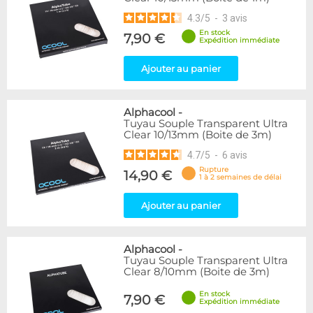
4.3
/
5
-
3
avis
En stock
7,90 €
Expédition immédiate
Ajouter au panier
Alphacool
-
Tuyau Souple Transparent Ultra
Clear 10/13mm (Boite de 3m)
4.7
/
5
-
6
avis
Rupture
14,90 €
1 à 2 semaines de délai
Ajouter au panier
Alphacool
-
Tuyau Souple Transparent Ultra
Clear 8/10mm (Boite de 3m)
En stock
7,90 €
Expédition immédiate