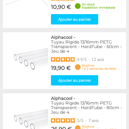
En stock
10,90 €
Expédition immédiate
Ajouter au panier
Alphacool
-
Tuyau Rigide 13/16mm PETG
Transparent - HardTube - 60cm -
Jeu de 4
4.9
/
5
-
12
avis
Rupture
19,90 €
1 à 2 semaines de délai
Ajouter au panier
Alphacool
-
Tuyau Rigide 13/16mm PETG
Transparent - HardTube - 80cm -
Jeu de 4
5
/
5
-
7
avis
Rupture