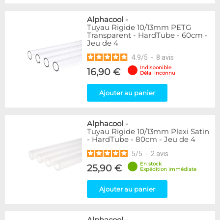
Alphacool
-
Tuyau Rigide 10/13mm PETG
Transparent - HardTube - 60cm -
Jeu de 4
4.9
/
5
-
8
avis
Indisponible
16,90 €
Délai inconnu
Ajouter au panier
Alphacool
-
Tuyau Rigide 10/13mm Plexi Satin
- HardTube - 80cm - Jeu de 4
5
/
5
-
2
avis
En stock
25,90 €
Expédition immédiate
Ajouter au panier