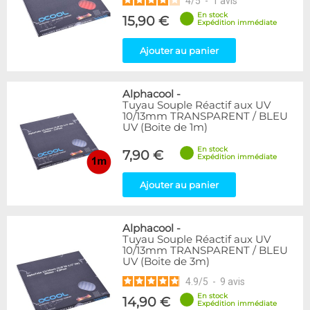
4
/
5
-
1
avis
En stock
15,90 €
Expédition immédiate
Ajouter au panier
Alphacool
-
Tuyau Souple Réactif aux UV
10/13mm TRANSPARENT / BLEU
UV (Boite de 1m)
En stock
7,90 €
Expédition immédiate
Ajouter au panier
Alphacool
-
Tuyau Souple Réactif aux UV
10/13mm TRANSPARENT / BLEU
UV (Boite de 3m)
4.9
/
5
-
9
avis
En stock
14,90 €
Expédition immédiate