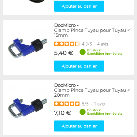
Ajouter au panier
DocMicro
-
Clamp Pince Tuyau pour Tuyau <
15mm
4.3
/
5
-
4
avis
En stock
5,40 €
Expédition immédiate
Ajouter au panier
DocMicro
-
Clamp Pince Tuyau pour Tuyau <
20mm
5
/
5
-
1
avis
En stock
7,10 €
Expédition immédiate
Ajouter au panier