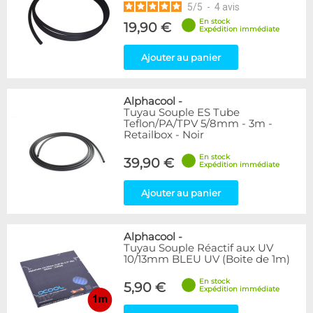
5
/
5
-
4
avis
En stock
19,90 €
Expédition immédiate
Ajouter au panier
Alphacool
-
Tuyau Souple ES Tube
Teflon/PA/TPV 5/8mm - 3m -
Retailbox - Noir
En stock
39,90 €
Expédition immédiate
Ajouter au panier
Alphacool
-
Tuyau Souple Réactif aux UV
10/13mm BLEU UV (Boite de 1m)
En stock
5,90 €
Expédition immédiate