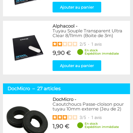
Ajouter au panier
Alphacool
-
Tuyau Souple Transparent Ultra
Clear 8/11mm (Boite de 3m)
2
/
5
-
1
avis
En stock
9,90 €
Expédition immédiate
Ajouter au panier
DocMicro – 27 articles
DocMicro
-
Caoutchoucs Passe-cloison pour
tuyau 10mm externe (Jeu de 2)
3
/
5
-
1
avis
En stock
1,90 €
Expédition immédiate