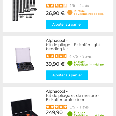
4
/
5
-
4
avis
Rupture
26,90 €
1 à 2 semaines de délai
Ajouter au panier
Alphacool
-
Kit de pliage - Eiskoffer light -
bending kit
4.7
/
5
-
3
avis
En stock
39,90 €
Expédition immédiate
Ajouter au panier
Alphacool
-
Kit de pliage et de mesure -
Eiskoffer professionel
5
/
5
-
1
avis
249,90
En stock
Expédition immédiate