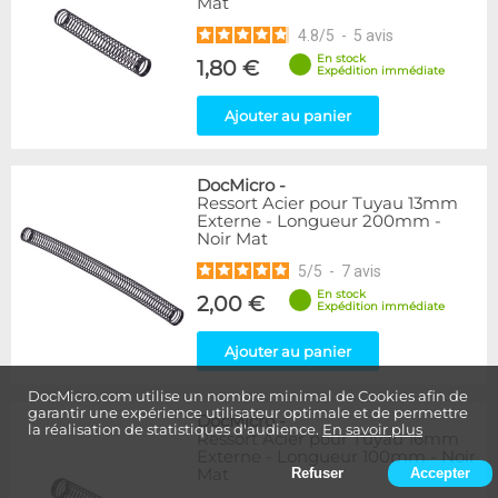
Mat
4.8
/
5
-
5
avis
En stock
1,80 €
Expédition immédiate
Ajouter au panier
DocMicro
-
Ressort Acier pour Tuyau 13mm
Externe - Longueur 200mm -
Noir Mat
5
/
5
-
7
avis
En stock
2,00 €
Expédition immédiate
Ajouter au panier
DocMicro.com utilise un nombre minimal de Cookies afin de
garantir une expérience utilisateur optimale et de permettre
DocMicro
-
la réalisation de statistiques d'audience.
En savoir plus
Ressort Acier pour Tuyau 16mm
Externe - Longueur 100mm - Noir
Mat
Refuser
Accepter