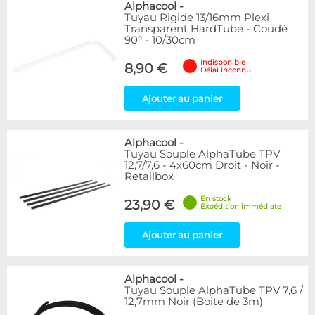
Alphacool
-
Tuyau Rigide 13/16mm Plexi
Transparent HardTube - Coudé
90° - 10/30cm
Indisponible
8,90 €
Délai inconnu
Ajouter au panier
Alphacool
-
Tuyau Souple AlphaTube TPV
12,7/7,6 - 4x60cm Droit - Noir -
Retailbox
En stock
23,90 €
Expédition immédiate
Ajouter au panier
Alphacool
-
Tuyau Souple AlphaTube TPV 7,6 /
12,7mm Noir (Boite de 3m)