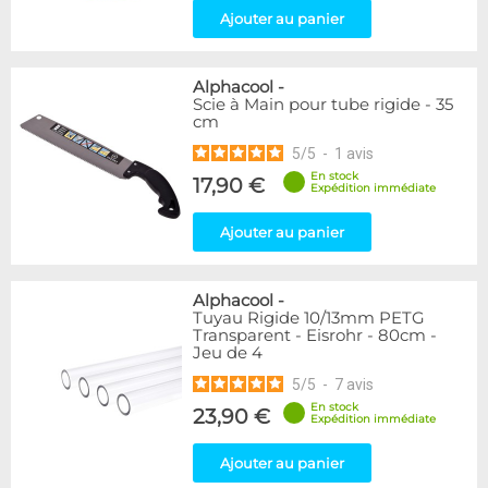
Ajouter au panier
Alphacool
-
Scie à Main pour tube rigide - 35
cm
5
/
5
-
1
avis
En stock
17,90 €
Expédition immédiate
Ajouter au panier
Alphacool
-
Tuyau Rigide 10/13mm PETG
Transparent - Eisrohr - 80cm -
Jeu de 4
5
/
5
-
7
avis
En stock
23,90 €
Expédition immédiate
Ajouter au panier