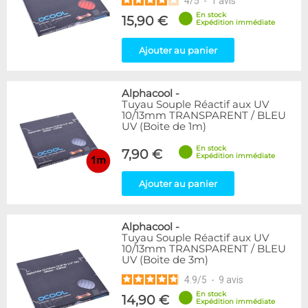
4
/
5
-
1
avis
En stock
15,90 €
Expédition immédiate
Ajouter au panier
Alphacool
-
Tuyau Souple Réactif aux UV
10/13mm TRANSPARENT / BLEU
UV (Boite de 1m)
En stock
7,90 €
Expédition immédiate
Ajouter au panier
Alphacool
-
Tuyau Souple Réactif aux UV
10/13mm TRANSPARENT / BLEU
UV (Boite de 3m)
4.9
/
5
-
9
avis
En stock
14,90 €
Expédition immédiate