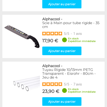
Ajouter au panier
Alphacool
-
Scie à Main pour tube rigide - 35
cm
5
/
5
-
1
avis
En stock
17,90 €
Expédition immédiate
Ajouter au panier
Alphacool
-
Tuyau Rigide 10/13mm PETG
Transparent - Eisrohr - 80cm -
Jeu de 4
5
/
5
-
7
avis
En stock
23,90 €
Expédition immédiate
Ajouter au panier