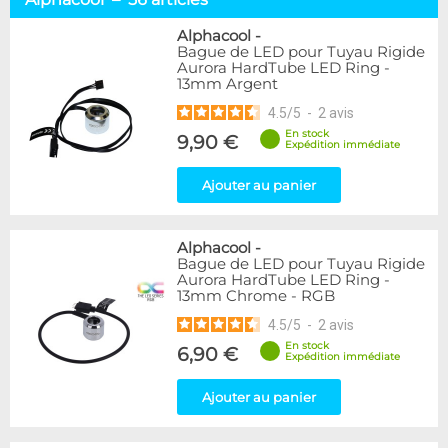
Tuyaux souples
52
Tubes rigides
37
Alphacool
-
Bague de LED pour Tuyau Rigide
Accessoires pour tuyaux
59
Aurora HardTube LED Ring -
13mm Argent
Marque
4.5
/
5
-
2
avis
Alphacool
56
En stock
9,90 €
DocMicro
27
Expédition immédiate
BARROW
17
Ajouter au panier
BitsPower
2
Bykski
1
Cooling.fr
1
Alphacool
-
EK Water Blocks
15
Bague de LED pour Tuyau Rigide
MasterKleer
3
Aurora HardTube LED Ring -
13mm Chrome - RGB
Mayhems
12
Monsoon
3
4.5
/
5
-
2
avis
Tygon
4
En stock
6,90 €
Expédition immédiate
XSPC
7
Ajouter au panier
Couleur
Argent
2