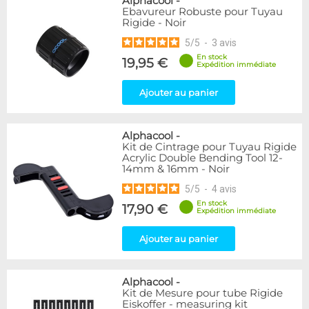
Alphacool
-
Ebavureur Robuste pour Tuyau
Rigide - Noir
5
/
5
-
3
avis
En stock
19,95 €
Expédition immédiate
Ajouter au panier
Alphacool
-
Kit de Cintrage pour Tuyau Rigide
Acrylic Double Bending Tool 12-
14mm & 16mm - Noir
5
/
5
-
4
avis
En stock
17,90 €
Expédition immédiate
Ajouter au panier
Alphacool
-
Kit de Mesure pour tube Rigide
Eiskoffer - measuring kit