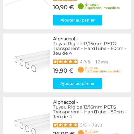
En stock
10,90 €
Expédition immédiate
Ajouter au panier
Alphacool
-
Tuyau Rigide 13/16mm PETG
Transparent - HardTube - 60cm -
Jeu de 4
4.9
/
5
-
12
avis
Rupture
19,90 €
1 à 2 semaines de délai
Ajouter au panier
Alphacool
-
Tuyau Rigide 13/16mm PETG
Transparent - HardTube - 80cm -
Jeu de 4
5
/
5
-
7
avis
Rupture