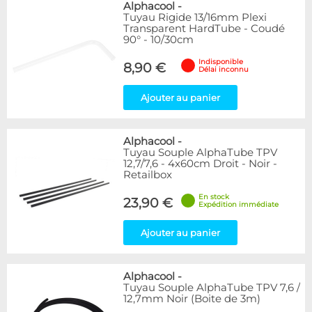
Alphacool
-
Tuyau Rigide 13/16mm Plexi
Transparent HardTube - Coudé
90° - 10/30cm
Indisponible
8,90 €
Délai inconnu
Ajouter au panier
Alphacool
-
Tuyau Souple AlphaTube TPV
12,7/7,6 - 4x60cm Droit - Noir -
Retailbox
En stock
23,90 €
Expédition immédiate
Ajouter au panier
Alphacool
-
Tuyau Souple AlphaTube TPV 7,6 /
12,7mm Noir (Boite de 3m)