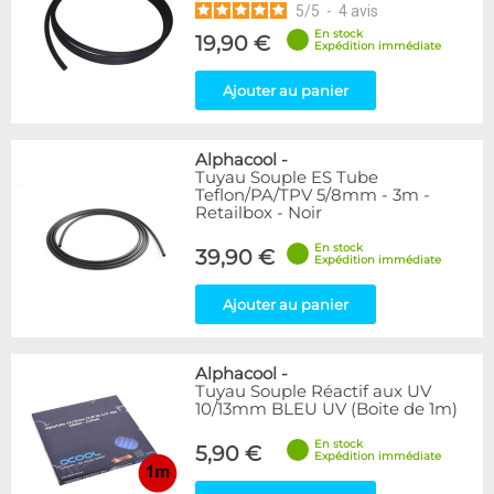
5
/
5
-
4
avis
En stock
19,90 €
Expédition immédiate
Ajouter au panier
Alphacool
-
Tuyau Souple ES Tube
Teflon/PA/TPV 5/8mm - 3m -
Retailbox - Noir
En stock
39,90 €
Expédition immédiate
Ajouter au panier
Alphacool
-
Tuyau Souple Réactif aux UV
10/13mm BLEU UV (Boite de 1m)
En stock
5,90 €
Expédition immédiate