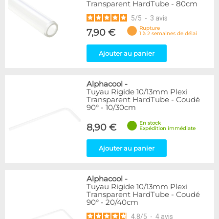
Transparent HardTube - 80cm
5
/
5
-
3
avis
Rupture
7,90 €
1 à 2 semaines de délai
Ajouter au panier
Alphacool
-
Tuyau Rigide 10/13mm Plexi
Transparent HardTube - Coudé
90° - 10/30cm
En stock
8,90 €
Expédition immédiate
Ajouter au panier
Alphacool
-
Tuyau Rigide 10/13mm Plexi
Transparent HardTube - Coudé
90° - 20/40cm
4.8
/
5
-
4
avis