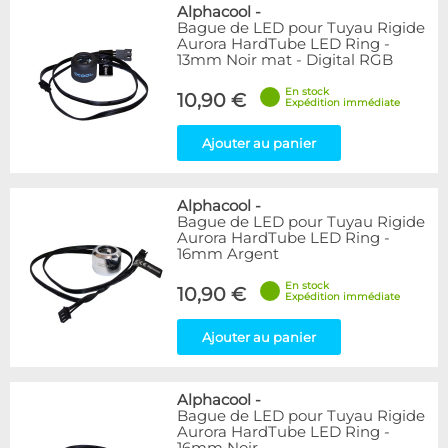
Bleu
9
Alphacool
-
Bague de LED pour Tuyau Rigide
Noir
15
Aurora HardTube LED Ring -
Plexi
5
13mm Noir mat - Digital RGB
Rouge
1
En stock
Transparent
40
10,90 €
Expédition immédiate
Vert
1
Ajouter au panier
Disponibilité / Promotions
Articles en stock
Alphacool
-
Articles en promotions
Bague de LED pour Tuyau Rigide
Aurora HardTube LED Ring -
Appliquer
16mm Argent
En stock
10,90 €
Expédition immédiate
Ajouter au panier
Alphacool
-
Bague de LED pour Tuyau Rigide
Aurora HardTube LED Ring -