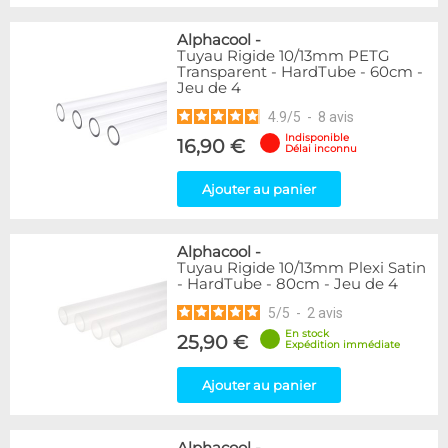
Alphacool
-
Tuyau Rigide 10/13mm PETG
Transparent - HardTube - 60cm -
Jeu de 4
4.9
/
5
-
8
avis
Indisponible
16,90 €
Délai inconnu
Ajouter au panier
Alphacool
-
Tuyau Rigide 10/13mm Plexi Satin
- HardTube - 80cm - Jeu de 4
5
/
5
-
2
avis
En stock
25,90 €
Expédition immédiate
Ajouter au panier