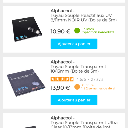
Alphacool
-
Tuyau Souple Réactif aux UV
8/11mm NOIR UV (Boite de 3m)
En stock
10,90 €
Expédition immédiate
Ajouter au panier
Alphacool
-
Tuyau Souple Transparent
10/13mm (Boite de 3m)
4.6
/
5
-
27
avis
Rupture
13,90 €
1 à 2 semaines de délai
Ajouter au panier
Alphacool
-
Tuyau Souple Transparent Ultra
Clear 10/13mm (Boite de 1m)