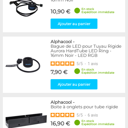
16mm Noir
En stock
10,90 €
Expédition immédiate
Ajouter au panier
Alphacool
-
Bague de LED pour Tuyau Rigide
Aurora HardTube LED Ring -
16mm Noir - LED RGB
5
/
5
-
1
avis
En stock
7,90 €
Expédition immédiate
Ajouter au panier
Alphacool
-
Boite à onglets pour tube rigide
5
/
5
-
6
avis
En stock
16,90 €
Expédition immédiate