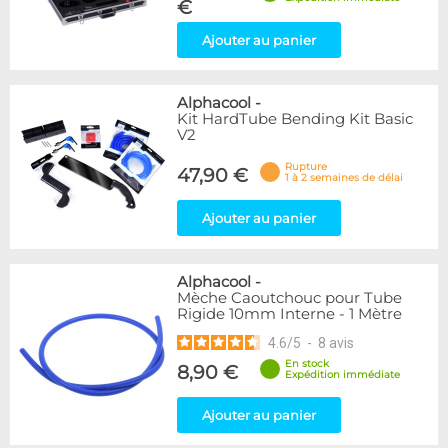
€
Ajouter au panier
Alphacool
-
Kit HardTube Bending Kit Basic
V2
Rupture
47,90 €
1 à 2 semaines de délai
Ajouter au panier
Alphacool
-
Mèche Caoutchouc pour Tube
Rigide 10mm Interne - 1 Mètre
4.6
/
5
-
8
avis
En stock
8,90 €
Expédition immédiate
Ajouter au panier