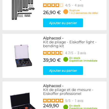
4
/
5
-
4
avis
Rupture
26,90 €
1 à 2 semaines de délai
Ajouter au panier
Alphacool
-
Kit de pliage - Eiskoffer light -
bending kit
4.7
/
5
-
3
avis
En stock
39,90 €
Expédition immédiate
Ajouter au panier
Alphacool
-
Kit de pliage et de mesure -
Eiskoffer professionel
5
/
5
-
1
avis
249,90
En stock
Expédition immédiate