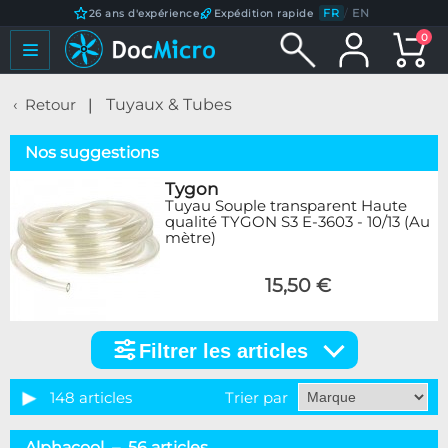
FR
/
EN
26 ans d'expérience
Expédition rapide
0
Retour
Tuyaux & Tubes
Nos suggestions
Tygon
Tuyau Souple transparent Haute
qualité TYGON S3 E-3603 - 10/13 (Au
mètre)
15,50 €
Filtrer les articles
Filtrer
les
articles
148 articles
Trier par
Catégorie
Alphacool – 56 articles