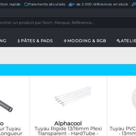
ition rapide
—
Paiements sécurisés
—
+ de 2 000 références en stock
—
ING
PÂTES & PADS
MODDING & RGB
ATELI
o
Alphacool
our Tuyau
Tuyau Rigide 13/16mm Plexi
Tuyau PVC
Longueur
Transparent - HardTube -
- 13mm