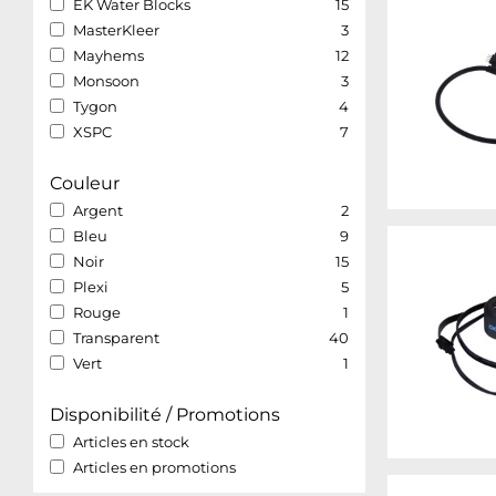
EK Water Blocks
15
MasterKleer
3
Mayhems
12
Monsoon
3
Tygon
4
XSPC
7
Couleur
Argent
2
Bleu
9
Noir
15
Plexi
5
Rouge
1
Transparent
40
Vert
1
Disponibilité / Promotions
Articles en stock
Articles en promotions