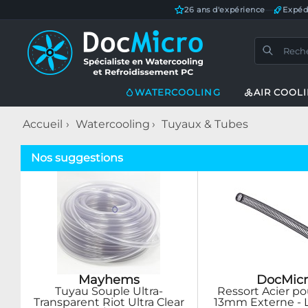
26 ans d'expérience
—
Expéd
WATERCOOLING
AIR COOL
Accueil
Watercooling
Tuyaux & Tubes
Nos suggestions
Mayhems
DocMicr
Tuyau Souple Ultra-
Ressort Acier p
Transparent Riot Ultra Clear
13mm Externe - 