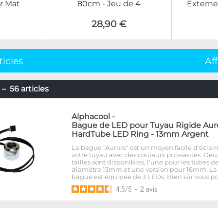
r Mat
80cm - Jeu de 4
Externe
28,90 €
ticles
Af
– 56 articles
Alphacool
-
Bague de LED pour Tuyau Rigide Aur
HardTube LED Ring - 13mm Argent
La bague "Aurora" est un moyen facile d'éclair
votre tuyau avec des couleurs puissantes. Deu
tailles sont disponibles, l'une pour les tubes d
diamètre 13mm et une version pour 16mm. La
bague est équipée de 3 LEDs. Bien sûr vous p
4.5
/
5
-
2
avis