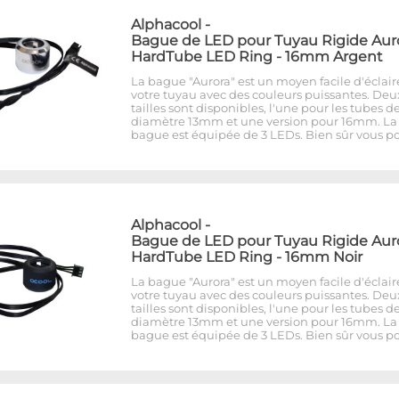
Alphacool
-
Bague de LED pour Tuyau Rigide Aur
HardTube LED Ring - 16mm Argent
La bague "Aurora" est un moyen facile d'éclair
votre tuyau avec des couleurs puissantes. Deu
tailles sont disponibles, l'une pour les tubes d
diamètre 13mm et une version pour 16mm. La
bague est équipée de 3 LEDs. Bien sûr vous p
Alphacool
-
Bague de LED pour Tuyau Rigide Aur
HardTube LED Ring - 16mm Noir
La bague "Aurora" est un moyen facile d'éclair
votre tuyau avec des couleurs puissantes. Deu
tailles sont disponibles, l'une pour les tubes d
diamètre 13mm et une version pour 16mm. La
bague est équipée de 3 LEDs. Bien sûr vous p