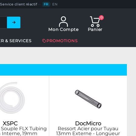
Service client réactif
—
FR
/
EN
0
Mon Compte
Panier
ER & SERVICES
PROMOTIONS
XSPC
DocMicro
 Souple FLX Tubing
Ressort Acier pour Tuyau
 Interne, 19mm
13mm Externe - Longueur