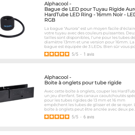
Alphacool
-
Bague de LED pour Tuyau Rigide Aur
HardTube LED Ring - 16mm Noir - LE
RGB
La bague "Aurora" est un moyen facile d'éclair
votre tuyau avec des couleurs puissantes. Deu
tailles sont disponibles, l'une pour les tubes d
diamètre 13mm et une version pour 16mm. La
bague est équipée de 3 LEDs. Bien sûr vous p
5
/
5
-
1
avis
Alphacool
-
Boite à onglets pour tube rigide
Avec cette boîte à onglets, couper les HardTub
un jeu d'enfant. Ses canaux caoutchoutés spé
pour les tubes rigides de 13 mm et 16 mm
empêchent les tubes de glisser et de se rayer. 
boîte à onglets peut être ancrée avec deux pe
5
/
5
-
6
avis