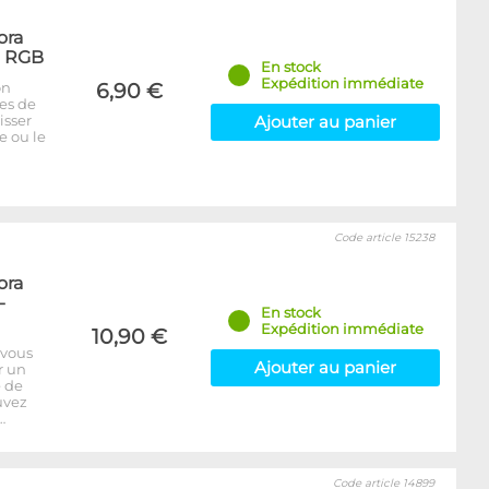
ora
- RGB
En stock
Expédition immédiate
on
6,90 €
bes de
isser
Ajouter au panier
e ou le
Code article 15238
ora
-
En stock
Expédition immédiate
10,90 €
 vous
Ajouter au panier
r un
e de
uvez
…
Code article 14899