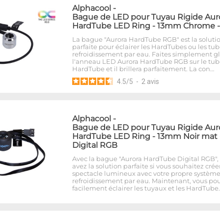
Alphacool
-
Bague de LED pour Tuyau Rigide Aur
HardTube LED Ring - 13mm Chrome 
La bague "Aurora HardTube RGB" est la soluti
parfaite pour éclairer les HardTubes ou les tu
refroidissement par eau. Faites simplement gl
l'anneau LED Aurora HardTube RGB sur le tub
HardTube et il brillera parfaitement. La con…
4.5
/
5
-
2
avis
Alphacool
-
Bague de LED pour Tuyau Rigide Aur
HardTube LED Ring - 13mm Noir mat 
Digital RGB
Avec la bague "Aurora HardTube Digital RGB",
avez la solution parfaite si vous souhaitez crée
spectacle lumineux avec votre propre systèm
refroidissement par eau. Maintenant, vous po
facilement éclairer les tuyaux et les HardTube