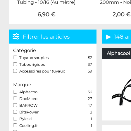
Tubing - 10/16 (Au mètre)
200mm - Noi
6,90 €
2,00 €
Filtrer les articles
148 ar
Catégorie
Alphacool 
Tuyaux souples
52
Tubes rigides
37
Accessoires pour tuyaux
59
Marque
Alphacool
56
DocMicro
27
BARROW
17
BitsPower
2
Bykski
1
Cooling.fr
1