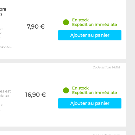
ora
D
En stock
Expédition immédiate
7,90 €
er
x
Ajouter au panier
e
ouvez…
Code article 14918
En stock
es est
Expédition immédiate
16,90 €
ciaux
Ajouter au panier
La
…