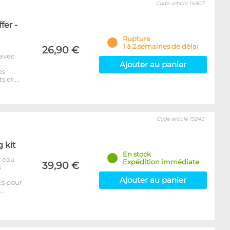
Code article 14907
fer -
Rupture
1 à 2 semaines de délai
26,90 €
 avec
Ajouter au panier
es
s et …
Code article 15242
g kit
En stock
r eau
Expédition immédiate
39,90 €
s
Ajouter au panier
és pour
p…