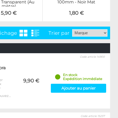
 Transparent (Au
100mm - Noir Mat
mètre)
5,90 €
1,80 €
fichage
Trier par
Code article 14900
ora
En stock
Expédition immédiate
er
9,90 €
x
e
Ajouter au panier
ouvez…
Code article 15237