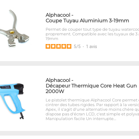
Alphacool
-
Coupe Tuyau Aluminium 3-19mm
Permet de couper tout type de tuyau waterco
proprement. Compatible avec les tuyaux de 3 
19mm
5
/
5
-
1
avis
Alphacool
-
Décapeur Thermique Core Heat Gun
2000W
Le pistolet thermique Alphacool Core permet
cintrer des tubes rigides. Par rapport à la versi
Apex, il s'agit d'une alternative moins chère q
dispose pas d'écran LCD, c'est simple et polyva
Manipulation facile Un interrupte…