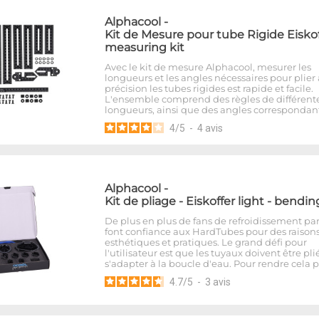
Alphacool
-
Kit de Mesure pour tube Rigide Eiskof
measuring kit
Avec le kit de mesure Alphacool, mesurer les
longueurs et les angles nécessaires pour plier
précision les tubes rigides est rapide et facile.
L'ensemble comprend des règles de différent
longueurs, ainsi que des angles correspondant
4
/
5
-
4
avis
Alphacool
-
Kit de pliage - Eiskoffer light - bendin
De plus en plus de fans de refroidissement pa
font confiance aux HardTubes pour des raison
esthétiques et pratiques. Le grand défi pour
l'utilisateur est que les tuyaux doivent être pli
s'adapter à la boucle d'eau. Pour rendre cela 
4.7
/
5
-
3
avis