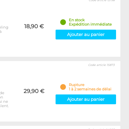
Code article 12198
En stock
Expédition immédiate
18,90 €
oling
à
Ajouter au panier
Code article 15873
Rupture
1 à 2 semaines de délai
29,90 €
 de
on
Ajouter au panier
ui ne
lent.