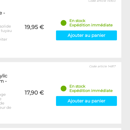
Code article 14903
 -
En stock
Expédition immédiate
solide
19,95 €
e tuyau
Ajouter au panier
iter
Code article 14817
ylic
m -
En stock
Expédition immédiate
17,90 €
age
e
Ajouter au panier
 de
seur de