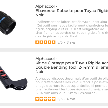
Alphacool
-
Ebavureur Robuste pour Tuyau Rigide
Noir
Entièrement en laiton, cet ébavureur est ultra 
! Cet outil permet de facilement chanfreiner l
rigide acrylique et PETG Il est obligatoire de
chanfreiner les bords d'un tube rigide afin d'év
des dégâts aux joints. Il est…
5
/
5
-
3
avis
Alphacool
-
Kit de Cintrage pour Tuyau Rigide Acr
Double Bending Tool 12-14mm & 16m
Noir
Alphacool dispose désormais d'un outil de pli
pour différentes tailles, ce qui rend la pose et l
pliage des HardTubes super faciles ! Il permet
plier facilement les tubes rigides d'une épais
12-14 mm ainsi que 16 mm. Les courbe…
5
/
5
-
4
avis