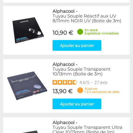
Alphacool
-
Tuyau Souple Réactif aux UV
8/11mm NOIR UV (Boite de 3m)
En stock
10,90 €
Expédition immédiate
Ajouter au panier
Alphacool
-
Tuyau Souple Transparent
10/13mm (Boite de 3m)
4.6
/
5
-
27
avis
Rupture
13,90 €
1 à 2 semaines de délai
Ajouter au panier
Alphacool
-
Tuyau Souple Transparent Ultra
Clear 10/13mm (Boite de 1m)