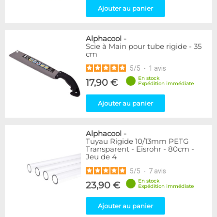
Ajouter au panier
Alphacool
-
Scie à Main pour tube rigide - 35
cm
5
/
5
-
1
avis
En stock
17,90 €
Expédition immédiate
Ajouter au panier
Alphacool
-
Tuyau Rigide 10/13mm PETG
Transparent - Eisrohr - 80cm -
Jeu de 4
5
/
5
-
7
avis
En stock
23,90 €
Expédition immédiate
Ajouter au panier