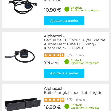
En stock
10,90 €
Expédition immédiate
Ajouter au panier
Alphacool
-
Bague de LED pour Tuyau Rigide
Aurora HardTube LED Ring -
16mm Noir - LED RGB
5
/
5
-
1
avis
En stock
7,90 €
Expédition immédiate
Ajouter au panier
Alphacool
-
Boite à onglets pour tube rigide
5
/
5
-
6
avis
En stock
16,90 €
Expédition immédiate