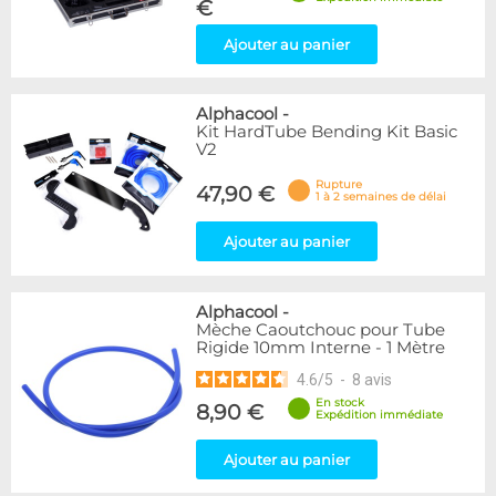
€
Ajouter au panier
Alphacool
-
Kit HardTube Bending Kit Basic
V2
Rupture
47,90 €
1 à 2 semaines de délai
Ajouter au panier
Alphacool
-
Mèche Caoutchouc pour Tube
Rigide 10mm Interne - 1 Mètre
4.6
/
5
-
8
avis
En stock
8,90 €
Expédition immédiate
Ajouter au panier