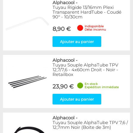
Alphacool
-
Tuyau Rigide 13/16mm Plexi
Transparent HardTube - Coudé
90° - 10/30cm
Indisponible
8,90 €
Délai inconnu
Ajouter au panier
Alphacool
-
Tuyau Souple AlphaTube TPV
12,7/7,6 - 4x60cm Droit - Noir -
Retailbox
En stock
23,90 €
Expédition immédiate
Ajouter au panier
Alphacool
-
Tuyau Souple AlphaTube TPV 7,6 /
12,7mm Noir (Boite de 3m)