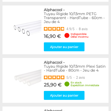
Alphacool
-
Tuyau Rigide 10/13mm PETG
Transparent - HardTube - 60cm -
Jeu de 4
4.9
/
5
-
8
avis
Indisponible
16,90 €
Délai inconnu
Ajouter au panier
Alphacool
-
Tuyau Rigide 10/13mm Plexi Satin
- HardTube - 80cm - Jeu de 4
5
/
5
-
2
avis
En stock
25,90 €
Expédition immédiate
Ajouter au panier
Alphacool
-