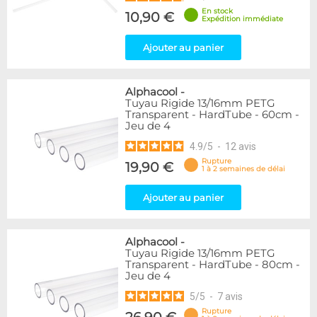
En stock
10,90 €
Expédition immédiate
Ajouter au panier
Alphacool
-
Tuyau Rigide 13/16mm PETG
Transparent - HardTube - 60cm -
Jeu de 4
4.9
/
5
-
12
avis
Rupture
19,90 €
1 à 2 semaines de délai
Ajouter au panier
Alphacool
-
Tuyau Rigide 13/16mm PETG
Transparent - HardTube - 80cm -
Jeu de 4
5
/
5
-
7
avis
Rupture