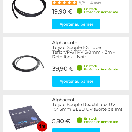
5
/
5
-
4
avis
En stock
19,90 €
Expédition immédiate
Ajouter au panier
Alphacool
-
Tuyau Souple ES Tube
Teflon/PA/TPV 5/8mm - 3m -
Retailbox - Noir
En stock
39,90 €
Expédition immédiate
Ajouter au panier
Alphacool
-
Tuyau Souple Réactif aux UV
10/13mm BLEU UV (Boite de 1m)
En stock
5,90 €
Expédition immédiate