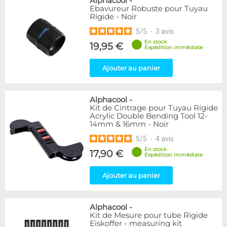
Alphacool
-
Ebavureur Robuste pour Tuyau
Rigide - Noir
5
/
5
-
3
avis
En stock
19,95 €
Expédition immédiate
Ajouter au panier
Alphacool
-
Kit de Cintrage pour Tuyau Rigide
Acrylic Double Bending Tool 12-
14mm & 16mm - Noir
5
/
5
-
4
avis
En stock
17,90 €
Expédition immédiate
Ajouter au panier
Alphacool
-
Kit de Mesure pour tube Rigide
Eiskoffer - measuring kit