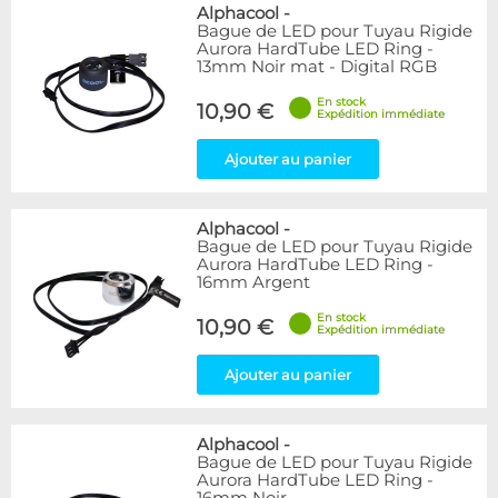
Bleu
9
Alphacool
-
Bague de LED pour Tuyau Rigide
Noir
15
Aurora HardTube LED Ring -
Plexi
5
13mm Noir mat - Digital RGB
Rouge
1
En stock
Transparent
40
10,90 €
Expédition immédiate
Vert
1
Ajouter au panier
Disponibilité / Promotions
Articles en stock
Alphacool
-
Articles en promotions
Bague de LED pour Tuyau Rigide
Aurora HardTube LED Ring -
Appliquer
16mm Argent
En stock
10,90 €
Expédition immédiate
Ajouter au panier
Alphacool
-
Bague de LED pour Tuyau Rigide
Aurora HardTube LED Ring -
16mm Noir