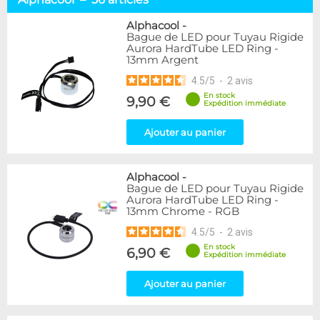
Tuyaux souples
52
Tubes rigides
37
Alphacool
-
Bague de LED pour Tuyau Rigide
Accessoires pour tuyaux
59
Aurora HardTube LED Ring -
13mm Argent
Marque
4.5
/
5
-
2
avis
Alphacool
56
En stock
9,90 €
DocMicro
27
Expédition immédiate
BARROW
17
Ajouter au panier
BitsPower
2
Bykski
1
Cooling.fr
1
Alphacool
-
EK Water Blocks
15
Bague de LED pour Tuyau Rigide
MasterKleer
3
Aurora HardTube LED Ring -
13mm Chrome - RGB
Mayhems
12
Monsoon
3
4.5
/
5
-
2
avis
Tygon
4
En stock
6,90 €
Expédition immédiate
XSPC
7
Ajouter au panier
Couleur
Argent
2