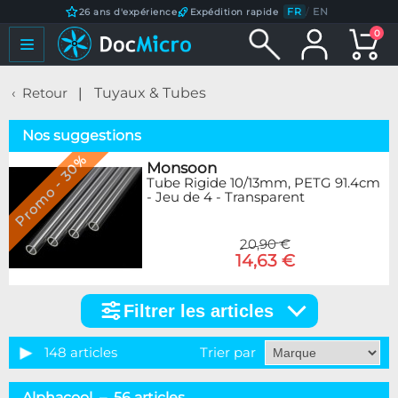
FR
/
EN
26 ans d'expérience
Expédition rapide
0
Retour
Tuyaux & Tubes
Nos suggestions
Promo - 30%
Monsoon
Tube Rigide 10/13mm, PETG 91.4cm
- Jeu de 4 - Transparent
20,90 €
14,63 €
Filtrer les articles
Filtrer
les
articles
148 articles
Trier par
Catégorie
Alphacool – 56 articles