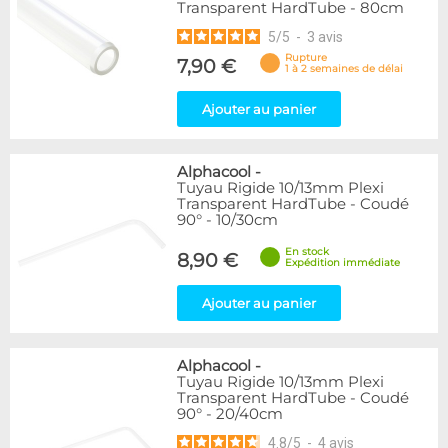
Transparent HardTube - 80cm
5
/
5
-
3
avis
Rupture
7,90 €
1 à 2 semaines de délai
Ajouter au panier
Alphacool
-
Tuyau Rigide 10/13mm Plexi
Transparent HardTube - Coudé
90° - 10/30cm
En stock
8,90 €
Expédition immédiate
Ajouter au panier
Alphacool
-
Tuyau Rigide 10/13mm Plexi
Transparent HardTube - Coudé
90° - 20/40cm
4.8
/
5
-
4
avis