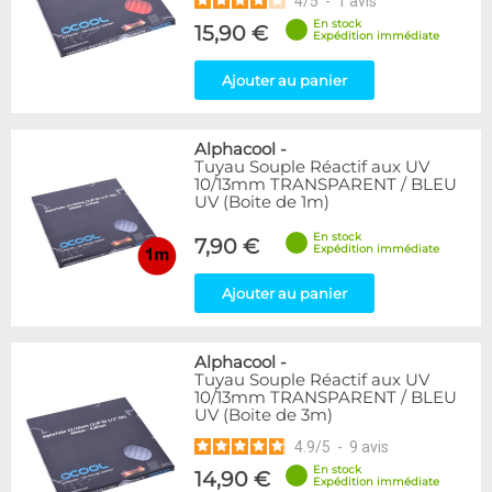
4
/
5
-
1
avis
En stock
15,90 €
Expédition immédiate
Ajouter au panier
Alphacool
-
Tuyau Souple Réactif aux UV
10/13mm TRANSPARENT / BLEU
UV (Boite de 1m)
En stock
7,90 €
Expédition immédiate
Ajouter au panier
Alphacool
-
Tuyau Souple Réactif aux UV
10/13mm TRANSPARENT / BLEU
UV (Boite de 3m)
4.9
/
5
-
9
avis
En stock
14,90 €
Expédition immédiate