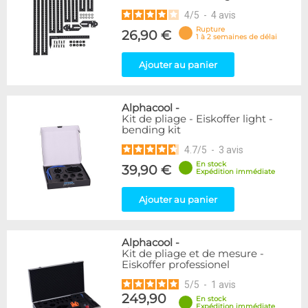
4
/
5
-
4
avis
Rupture
26,90 €
1 à 2 semaines de délai
Ajouter au panier
Alphacool
-
Kit de pliage - Eiskoffer light -
bending kit
4.7
/
5
-
3
avis
En stock
39,90 €
Expédition immédiate
Ajouter au panier
Alphacool
-
Kit de pliage et de mesure -
Eiskoffer professionel
5
/
5
-
1
avis
249,90
En stock
Expédition immédiate