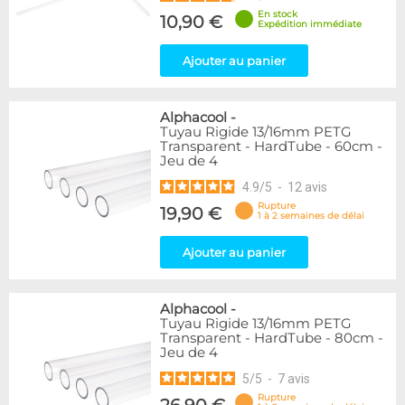
En stock
10,90 €
Expédition immédiate
Ajouter au panier
Alphacool
-
Tuyau Rigide 13/16mm PETG
Transparent - HardTube - 60cm -
Jeu de 4
4.9
/
5
-
12
avis
Rupture
19,90 €
1 à 2 semaines de délai
Ajouter au panier
Alphacool
-
Tuyau Rigide 13/16mm PETG
Transparent - HardTube - 80cm -
Jeu de 4
5
/
5
-
7
avis
Rupture