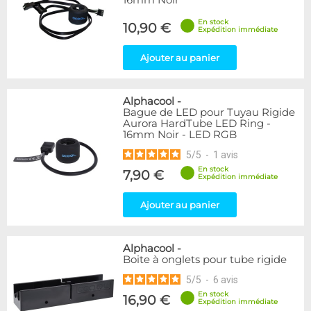
En stock
10,90 €
Expédition immédiate
Ajouter au panier
Alphacool
-
Bague de LED pour Tuyau Rigide
Aurora HardTube LED Ring -
16mm Noir - LED RGB
5
/
5
-
1
avis
En stock
7,90 €
Expédition immédiate
Ajouter au panier
Alphacool
-
Boite à onglets pour tube rigide
5
/
5
-
6
avis
En stock
16,90 €
Expédition immédiate