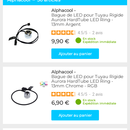
Tuyaux souples
52
Tubes rigides
37
Alphacool
-
Bague de LED pour Tuyau Rigide
Accessoires pour tuyaux
59
Aurora HardTube LED Ring -
13mm Argent
Marque
4.5
/
5
-
2
avis
Alphacool
56
En stock
9,90 €
DocMicro
27
Expédition immédiate
BARROW
17
Ajouter au panier
BitsPower
2
Bykski
1
Cooling.fr
1
Alphacool
-
EK Water Blocks
15
Bague de LED pour Tuyau Rigide
MasterKleer
3
Aurora HardTube LED Ring -
13mm Chrome - RGB
Mayhems
12
Monsoon
3
4.5
/
5
-
2
avis
Tygon
4
En stock
6,90 €
Expédition immédiate
XSPC
7
Ajouter au panier
Couleur
Argent
2