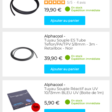
5
/
5
-
4
avis
En stock
19,90 €
Expédition immédiate
Ajouter au panier
Alphacool
-
Tuyau Souple ES Tube
Teflon/PA/TPV 5/8mm - 3m -
Retailbox - Noir
En stock
39,90 €
Expédition immédiate
Ajouter au panier
Alphacool
-
Tuyau Souple Réactif aux UV
10/13mm BLEU UV (Boite de 1m)
En stock
5,90 €
Expédition immédiate