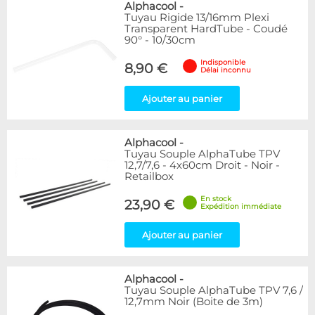
Alphacool
-
Tuyau Rigide 13/16mm Plexi
Transparent HardTube - Coudé
90° - 10/30cm
Indisponible
8,90 €
Délai inconnu
Ajouter au panier
Alphacool
-
Tuyau Souple AlphaTube TPV
12,7/7,6 - 4x60cm Droit - Noir -
Retailbox
En stock
23,90 €
Expédition immédiate
Ajouter au panier
Alphacool
-
Tuyau Souple AlphaTube TPV 7,6 /
12,7mm Noir (Boite de 3m)