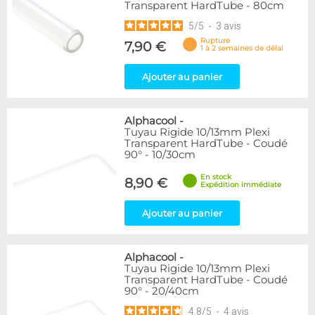
Transparent HardTube - 80cm
5
/
5
-
3
avis
Rupture
7,90 €
1 à 2 semaines de délai
Ajouter au panier
Alphacool
-
Tuyau Rigide 10/13mm Plexi
Transparent HardTube - Coudé
90° - 10/30cm
En stock
8,90 €
Expédition immédiate
Ajouter au panier
Alphacool
-
Tuyau Rigide 10/13mm Plexi
Transparent HardTube - Coudé
90° - 20/40cm
4.8
/
5
-
4
avis