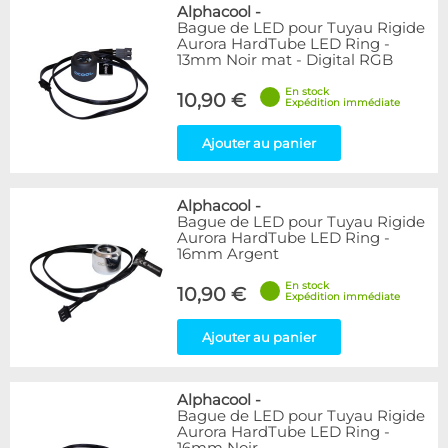
Bleu
9
Alphacool
-
Bague de LED pour Tuyau Rigide
Noir
15
Aurora HardTube LED Ring -
Plexi
5
13mm Noir mat - Digital RGB
Rouge
1
En stock
Transparent
40
10,90 €
Expédition immédiate
Vert
1
Ajouter au panier
Disponibilité / Promotions
Articles en stock
Alphacool
-
Articles en promotions
Bague de LED pour Tuyau Rigide
Aurora HardTube LED Ring -
Appliquer
16mm Argent
En stock
10,90 €
Expédition immédiate
Ajouter au panier
Alphacool
-
Bague de LED pour Tuyau Rigide
Aurora HardTube LED Ring -
16mm Noir