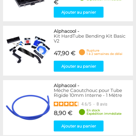
€
Ajouter au panier
Alphacool
-
Kit HardTube Bending Kit Basic
V2
Rupture
47,90 €
1 à 2 semaines de délai
Ajouter au panier
Alphacool
-
Mèche Caoutchouc pour Tube
Rigide 10mm Interne - 1 Mètre
4.6
/
5
-
8
avis
En stock
8,90 €
Expédition immédiate
Ajouter au panier