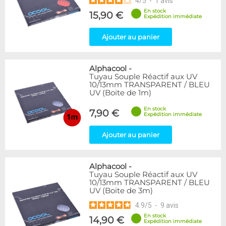
4
/
5
-
1
avis
En stock
15,90 €
Expédition immédiate
Ajouter au panier
Alphacool
-
Tuyau Souple Réactif aux UV
10/13mm TRANSPARENT / BLEU
UV (Boite de 1m)
En stock
7,90 €
Expédition immédiate
Ajouter au panier
Alphacool
-
Tuyau Souple Réactif aux UV
10/13mm TRANSPARENT / BLEU
UV (Boite de 3m)
4.9
/
5
-
9
avis
En stock
14,90 €
Expédition immédiate