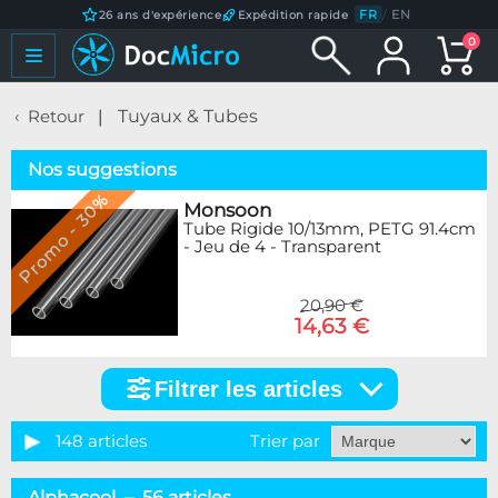
FR
/
EN
26 ans d'expérience
Expédition rapide
0
Retour
Tuyaux & Tubes
Nos suggestions
Promo - 30%
Monsoon
Tube Rigide 10/13mm, PETG 91.4cm
- Jeu de 4 - Transparent
20,90 €
14,63 €
Filtrer les articles
Filtrer
les
articles
148 articles
Trier par
Catégorie
Alphacool – 56 articles