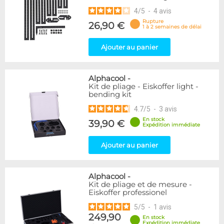
4
/
5
-
4
avis
Rupture
26,90 €
1 à 2 semaines de délai
Ajouter au panier
Alphacool
-
Kit de pliage - Eiskoffer light -
bending kit
4.7
/
5
-
3
avis
En stock
39,90 €
Expédition immédiate
Ajouter au panier
Alphacool
-
Kit de pliage et de mesure -
Eiskoffer professionel
5
/
5
-
1
avis
249,90
En stock
Expédition immédiate