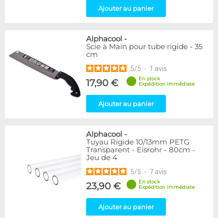
Ajouter au panier
Alphacool
-
Scie à Main pour tube rigide - 35
cm
5
/
5
-
1
avis
En stock
17,90 €
Expédition immédiate
Ajouter au panier
Alphacool
-
Tuyau Rigide 10/13mm PETG
Transparent - Eisrohr - 80cm -
Jeu de 4
5
/
5
-
7
avis
En stock
23,90 €
Expédition immédiate
Ajouter au panier