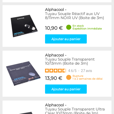
Alphacool
-
Tuyau Souple Réactif aux UV
8/11mm NOIR UV (Boite de 3m)
En stock
10,90 €
Expédition immédiate
Ajouter au panier
Alphacool
-
Tuyau Souple Transparent
10/13mm (Boite de 3m)
4.6
/
5
-
27
avis
Rupture
13,90 €
1 à 2 semaines de délai
Ajouter au panier
Alphacool
-
Tuyau Souple Transparent Ultra
Clear 10/13mm (Boite de 1m)