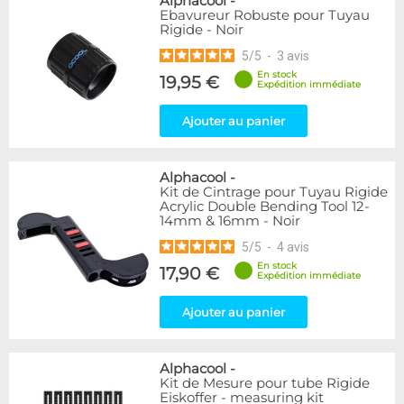
Alphacool
-
Ebavureur Robuste pour Tuyau
Rigide - Noir
5
/
5
-
3
avis
En stock
19,95 €
Expédition immédiate
Ajouter au panier
Alphacool
-
Kit de Cintrage pour Tuyau Rigide
Acrylic Double Bending Tool 12-
14mm & 16mm - Noir
5
/
5
-
4
avis
En stock
17,90 €
Expédition immédiate
Ajouter au panier
Alphacool
-
Kit de Mesure pour tube Rigide
Eiskoffer - measuring kit