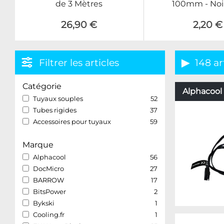
de 3 Mètres
100mm - Noi
26,90 €
2,20 €
Filtrer les articles
148 ar
Catégorie
Alphacool 
Tuyaux souples
52
Tubes rigides
37
Accessoires pour tuyaux
59
Marque
Alphacool
56
DocMicro
27
BARROW
17
BitsPower
2
Bykski
1
Cooling.fr
1