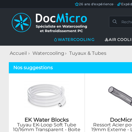
26 ans d'expérience
—
Expéd
WATERCOOLING
AIR COOL
Accueil
Watercooling
Tuyaux & Tubes
Nos suggestions
EK Water Blocks
DocMicr
Tuyau EK-Loop Soft Tube
Ressort Acier p
10/16mm Transparent - Boite
19mm Externe - 