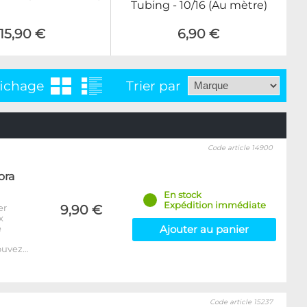
Tubing - 10/16 (Au mètre)
15,90 €
6,90 €
fichage
Trier par
Code article 14900
ora
En stock
Expédition immédiate
er
9,90 €
x
e
Ajouter au panier
ouvez…
Code article 15237