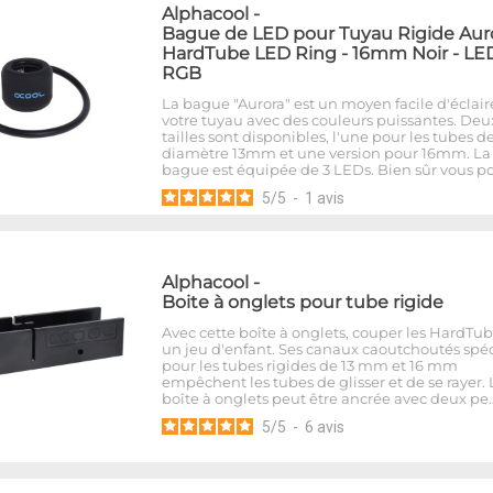
Alphacool
-
Bague de LED pour Tuyau Rigide Aur
HardTube LED Ring - 16mm Noir - LE
RGB
La bague "Aurora" est un moyen facile d'éclair
votre tuyau avec des couleurs puissantes. Deu
tailles sont disponibles, l'une pour les tubes d
diamètre 13mm et une version pour 16mm. La
bague est équipée de 3 LEDs. Bien sûr vous p
5
/
5
-
1
avis
Alphacool
-
Boite à onglets pour tube rigide
Avec cette boîte à onglets, couper les HardTub
un jeu d'enfant. Ses canaux caoutchoutés spé
pour les tubes rigides de 13 mm et 16 mm
empêchent les tubes de glisser et de se rayer. 
boîte à onglets peut être ancrée avec deux pe
5
/
5
-
6
avis