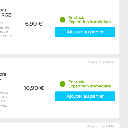
ora
- RGB
En stock
Expédition immédiate
on
6,90 €
bes de
isser
Ajouter au panier
e ou le
Code article 15238
ora
-
En stock
Expédition immédiate
10,90 €
 vous
Ajouter au panier
r un
e de
uvez
…
Code article 14899