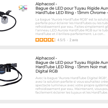
Alphacool
-
Bague de LED pour Tuyau Rigide Aur
HardTube LED Ring - 13mm Chrome 
La bague "Aurora HardTube RGB" est la soluti
parfaite pour éclairer les HardTubes ou les tu
refroidissement par eau. Faites simplement gl
l'anneau LED Aurora HardTube RGB sur le tub
HardTube et il brillera parfaitement. La con…
4.5
/
5
-
2
avis
Alphacool
-
Bague de LED pour Tuyau Rigide Aur
HardTube LED Ring - 13mm Noir mat 
Digital RGB
Avec la bague "Aurora HardTube Digital RGB",
avez la solution parfaite si vous souhaitez crée
spectacle lumineux avec votre propre systèm
refroidissement par eau. Maintenant, vous po
facilement éclairer les tuyaux et les HardTube