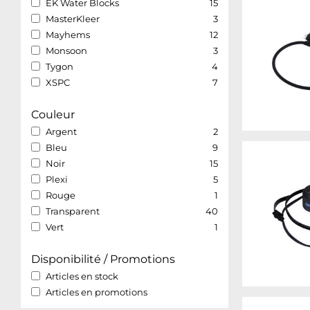
EK Water Blocks
15
MasterKleer
3
Mayhems
12
Monsoon
3
Tygon
4
XSPC
7
Couleur
Argent
2
Bleu
9
Noir
15
Plexi
5
Rouge
1
Transparent
40
Vert
1
Disponibilité / Promotions
Articles en stock
Articles en promotions