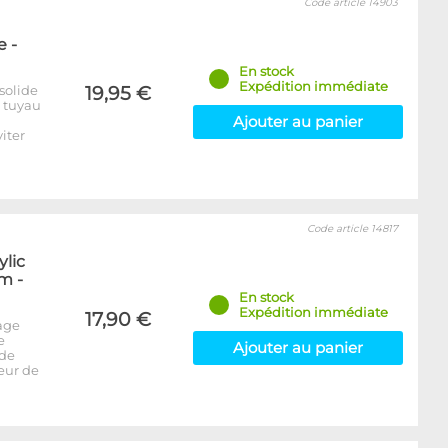
Code article 14903
 -
En stock
Expédition immédiate
solide
19,95 €
e tuyau
Ajouter au panier
iter
Code article 14817
ylic
m -
En stock
Expédition immédiate
17,90 €
age
e
Ajouter au panier
 de
seur de