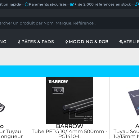
ition rapide
—
Paiements sécurisés
—
+ de 2 000 références en stock
—
ING
PÂTES & PADS
MODDING & RGB
ATELI
o
BARROW
A
our Tuyau
Tube PETG 10/14mm 500mm -
Tuyau Sou
Longueur
PG1410-L
10/13mm N