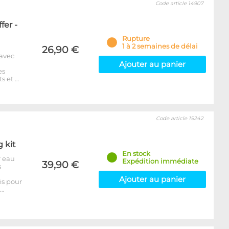
Code article 14907
fer -
Rupture
1 à 2 semaines de délai
26,90 €
 avec
Ajouter au panier
es
s et …
Code article 15242
g kit
En stock
r eau
Expédition immédiate
39,90 €
s
Ajouter au panier
és pour
p…