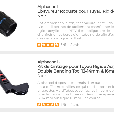
Alphacool
-
Ebavureur Robuste pour Tuyau Rigide
Noir
Entièrement en laiton, cet ébavureur est ultra 
! Cet outil permet de facilement chanfreiner l
rigide acrylique et PETG Il est obligatoire de
chanfreiner les bords d'un tube rigide afin d'év
des dégâts aux joints. Il est…
5
/
5
-
3
avis
Alphacool
-
Kit de Cintrage pour Tuyau Rigide Acr
Double Bending Tool 12-14mm & 16m
Noir
Alphacool dispose désormais d'un outil de pli
pour différentes tailles, ce qui rend la pose et l
pliage des HardTubes super faciles ! Il permet
plier facilement les tubes rigides d'une épais
12-14 mm ainsi que 16 mm. Les courbe…
5
/
5
-
4
avis