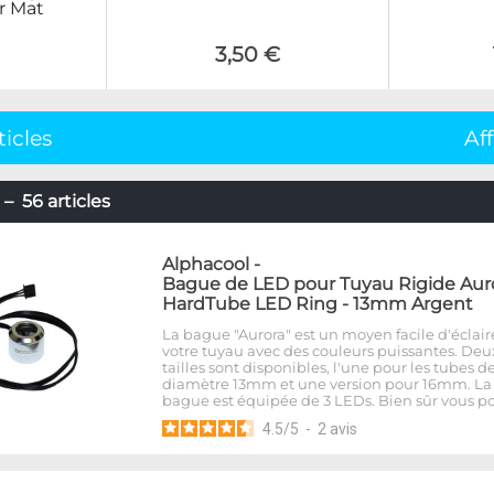
r Mat
3,50 €
ticles
Af
– 56 articles
Alphacool
-
Bague de LED pour Tuyau Rigide Aur
HardTube LED Ring - 13mm Argent
La bague "Aurora" est un moyen facile d'éclair
votre tuyau avec des couleurs puissantes. Deu
tailles sont disponibles, l'une pour les tubes d
diamètre 13mm et une version pour 16mm. La
bague est équipée de 3 LEDs. Bien sûr vous p
4.5
/
5
-
2
avis