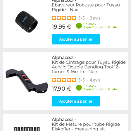
Alphacool
-
Ebavureur Robuste pour Tuyau
Rigide - Noir
5
/
5
-
3
avis
En stock
19,95 €
Expédition immédiate
Ajouter au panier
Alphacool
-
Kit de Cintrage pour Tuyau Rigide
Acrylic Double Bending Tool 12-
14mm & 16mm - Noir
5
/
5
-
4
avis
En stock
17,90 €
Expédition immédiate
Ajouter au panier
Alphacool
-
Kit de Mesure pour tube Rigide
Eiskoffer - measuring kit