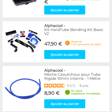
€
Ajouter au panier
Alphacool
-
Kit HardTube Bending Kit Basic
V2
Rupture
47,90 €
1 à 2 semaines de délai
Ajouter au panier
Alphacool
-
Mèche Caoutchouc pour Tube
Rigide 10mm Interne - 1 Mètre
4.6
/
5
-
8
avis
En stock
8,90 €
Expédition immédiate
Ajouter au panier