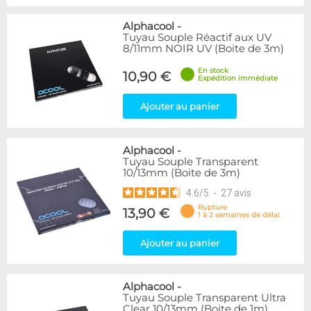
Alphacool
-
Tuyau Souple Réactif aux UV
8/11mm NOIR UV (Boite de 3m)
En stock
10,90 €
Expédition immédiate
Ajouter au panier
Alphacool
-
Tuyau Souple Transparent
10/13mm (Boite de 3m)
4.6
/
5
-
27
avis
Rupture
13,90 €
1 à 2 semaines de délai
Ajouter au panier
Alphacool
-
Tuyau Souple Transparent Ultra
Clear 10/13mm (Boite de 1m)