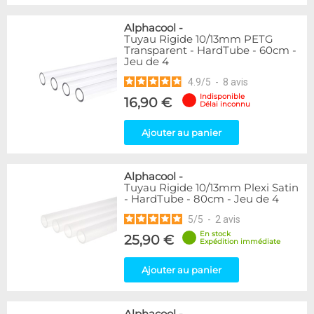
Alphacool
-
Tuyau Rigide 10/13mm PETG
Transparent - HardTube - 60cm -
Jeu de 4
4.9
/
5
-
8
avis
Indisponible
16,90 €
Délai inconnu
Ajouter au panier
Alphacool
-
Tuyau Rigide 10/13mm Plexi Satin
- HardTube - 80cm - Jeu de 4
5
/
5
-
2
avis
En stock
25,90 €
Expédition immédiate
Ajouter au panier