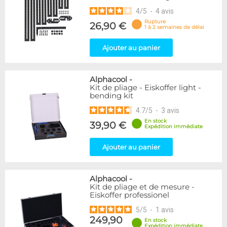
4
/
5
-
4
avis
Rupture
26,90 €
1 à 2 semaines de délai
Ajouter au panier
Alphacool
-
Kit de pliage - Eiskoffer light -
bending kit
4.7
/
5
-
3
avis
En stock
39,90 €
Expédition immédiate
Ajouter au panier
Alphacool
-
Kit de pliage et de mesure -
Eiskoffer professionel
5
/
5
-
1
avis
249,90
En stock
Expédition immédiate