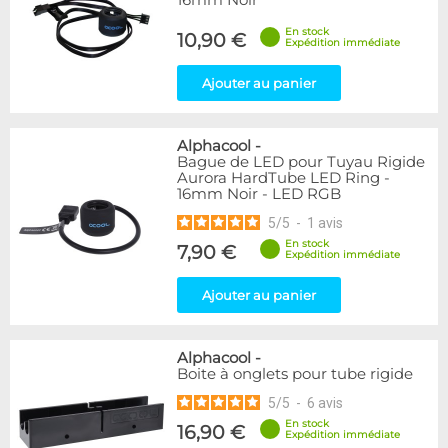
16mm Noir
En stock
10,90 €
Expédition immédiate
Ajouter au panier
Alphacool
-
Bague de LED pour Tuyau Rigide
Aurora HardTube LED Ring -
16mm Noir - LED RGB
5
/
5
-
1
avis
En stock
7,90 €
Expédition immédiate
Ajouter au panier
Alphacool
-
Boite à onglets pour tube rigide
5
/
5
-
6
avis
En stock
16,90 €
Expédition immédiate