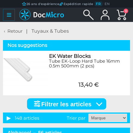
FR
/
EN
26 ans d'expérience
Expédition rapide
0
Retour
Tuyaux & Tubes
Nos suggestions
EK Water Blocks
Tube EK-Loop Hard Tube 16mm
0.5m 500mm (2 pcs)
13,40 €
Filtrer les articles
Filtrer
les
articles
148 articles
Trier par
Catégorie
Alphacool – 56 articles