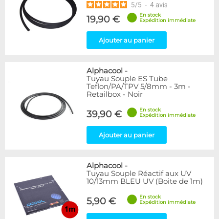
5
/
5
-
4
avis
En stock
19,90 €
Expédition immédiate
Ajouter au panier
Alphacool
-
Tuyau Souple ES Tube
Teflon/PA/TPV 5/8mm - 3m -
Retailbox - Noir
En stock
39,90 €
Expédition immédiate
Ajouter au panier
Alphacool
-
Tuyau Souple Réactif aux UV
10/13mm BLEU UV (Boite de 1m)
En stock
5,90 €
Expédition immédiate