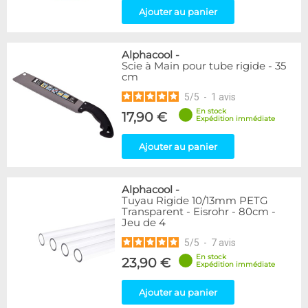
Ajouter au panier
Alphacool
-
Scie à Main pour tube rigide - 35
cm
5
/
5
-
1
avis
En stock
17,90 €
Expédition immédiate
Ajouter au panier
Alphacool
-
Tuyau Rigide 10/13mm PETG
Transparent - Eisrohr - 80cm -
Jeu de 4
5
/
5
-
7
avis
En stock
23,90 €
Expédition immédiate
Ajouter au panier