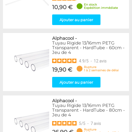
En stock
10,90 €
Expédition immédiate
Ajouter au panier
Alphacool
-
Tuyau Rigide 13/16mm PETG
Transparent - HardTube - 60cm -
Jeu de 4
4.9
/
5
-
12
avis
Rupture
19,90 €
1 à 2 semaines de délai
Ajouter au panier
Alphacool
-
Tuyau Rigide 13/16mm PETG
Transparent - HardTube - 80cm -
Jeu de 4
5
/
5
-
7
avis
Rupture