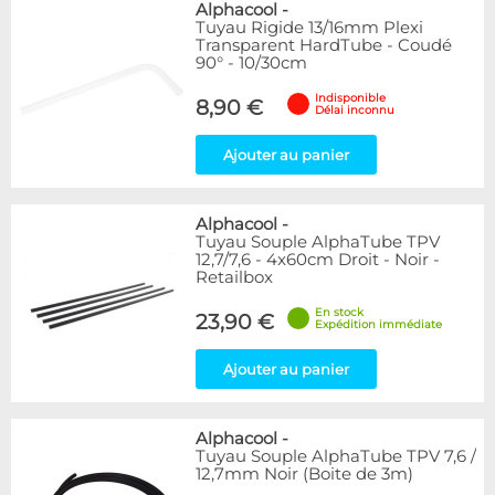
Alphacool
-
Tuyau Rigide 13/16mm Plexi
Transparent HardTube - Coudé
90° - 10/30cm
Indisponible
8,90 €
Délai inconnu
Ajouter au panier
Alphacool
-
Tuyau Souple AlphaTube TPV
12,7/7,6 - 4x60cm Droit - Noir -
Retailbox
En stock
23,90 €
Expédition immédiate
Ajouter au panier
Alphacool
-
Tuyau Souple AlphaTube TPV 7,6 /
12,7mm Noir (Boite de 3m)