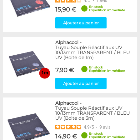
4
/
5
-
1
avis
En stock
15,90 €
Expédition immédiate
Ajouter au panier
Alphacool
-
Tuyau Souple Réactif aux UV
10/13mm TRANSPARENT / BLEU
UV (Boite de 1m)
En stock
7,90 €
Expédition immédiate
Ajouter au panier
Alphacool
-
Tuyau Souple Réactif aux UV
10/13mm TRANSPARENT / BLEU
UV (Boite de 3m)
4.9
/
5
-
9
avis
En stock
14,90 €
Expédition immédiate