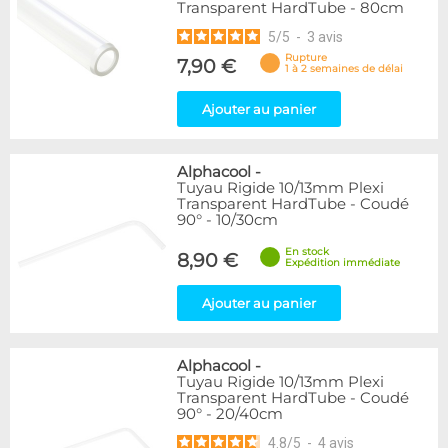
Transparent HardTube - 80cm
5
/
5
-
3
avis
Rupture
7,90 €
1 à 2 semaines de délai
Ajouter au panier
Alphacool
-
Tuyau Rigide 10/13mm Plexi
Transparent HardTube - Coudé
90° - 10/30cm
En stock
8,90 €
Expédition immédiate
Ajouter au panier
Alphacool
-
Tuyau Rigide 10/13mm Plexi
Transparent HardTube - Coudé
90° - 20/40cm
4.8
/
5
-
4
avis