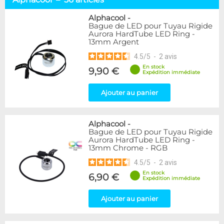
Tuyaux souples
52
Tubes rigides
37
Alphacool
-
Bague de LED pour Tuyau Rigide
Accessoires pour tuyaux
59
Aurora HardTube LED Ring -
13mm Argent
Marque
4.5
/
5
-
2
avis
Alphacool
56
En stock
9,90 €
DocMicro
27
Expédition immédiate
BARROW
17
Ajouter au panier
BitsPower
2
Bykski
1
Cooling.fr
1
Alphacool
-
EK Water Blocks
15
Bague de LED pour Tuyau Rigide
MasterKleer
3
Aurora HardTube LED Ring -
13mm Chrome - RGB
Mayhems
12
Monsoon
3
4.5
/
5
-
2
avis
Tygon
4
En stock
6,90 €
Expédition immédiate
XSPC
7
Ajouter au panier
Couleur
Argent
2