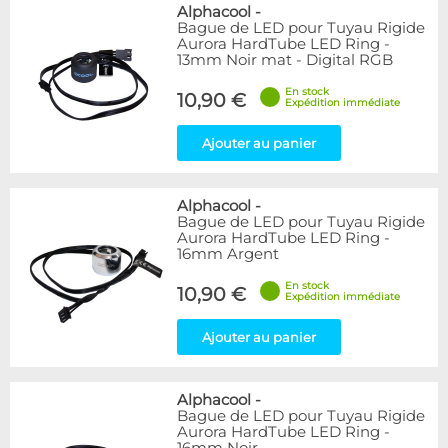
Bleu
9
Alphacool
-
Bague de LED pour Tuyau Rigide
Noir
15
Aurora HardTube LED Ring -
Plexi
5
13mm Noir mat - Digital RGB
Rouge
1
En stock
Transparent
40
10,90 €
Expédition immédiate
Vert
1
Ajouter au panier
Disponibilité / Promotions
Articles en stock
Alphacool
-
Articles en promotions
Bague de LED pour Tuyau Rigide
Aurora HardTube LED Ring -
Appliquer
16mm Argent
En stock
10,90 €
Expédition immédiate
Ajouter au panier
Alphacool
-
Bague de LED pour Tuyau Rigide
Aurora HardTube LED Ring -