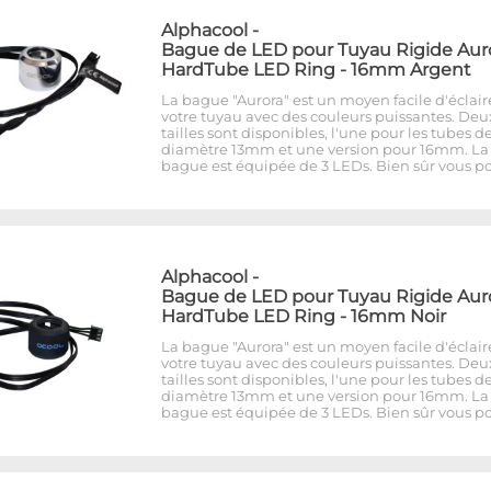
Alphacool
-
Bague de LED pour Tuyau Rigide Aur
HardTube LED Ring - 16mm Argent
La bague "Aurora" est un moyen facile d'éclair
votre tuyau avec des couleurs puissantes. Deu
tailles sont disponibles, l'une pour les tubes d
diamètre 13mm et une version pour 16mm. La
bague est équipée de 3 LEDs. Bien sûr vous p
Alphacool
-
Bague de LED pour Tuyau Rigide Aur
HardTube LED Ring - 16mm Noir
La bague "Aurora" est un moyen facile d'éclair
votre tuyau avec des couleurs puissantes. Deu
tailles sont disponibles, l'une pour les tubes d
diamètre 13mm et une version pour 16mm. La
bague est équipée de 3 LEDs. Bien sûr vous p