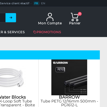
Service client réactif
—
FR
/
EN
0
Mon Compte
Panier
ER & SERVICES
PROMOTIONS
ater Blocks
BARROW
K-Loop Soft Tube
Tube PETG 12/16mm 500mm -
ransparent - Boite
PG1612-L