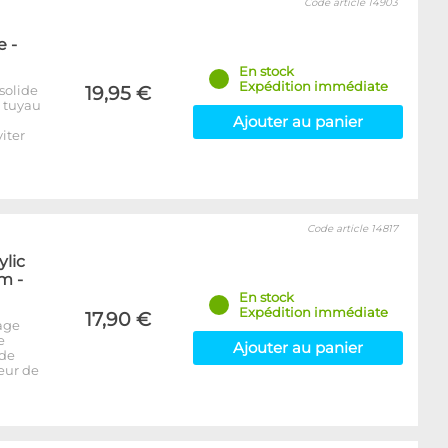
Code article 14903
 -
En stock
Expédition immédiate
solide
19,95 €
e tuyau
Ajouter au panier
iter
Code article 14817
ylic
m -
En stock
Expédition immédiate
17,90 €
age
e
Ajouter au panier
 de
seur de