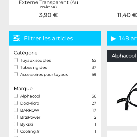
Externe Transparent (Au
mètre)
3,90 €
11,40 €
Filtrer les articles
148 ar
Catégorie
Alphacool 
Tuyaux souples
52
Tubes rigides
37
Accessoires pour tuyaux
59
Marque
Alphacool
56
DocMicro
27
BARROW
17
BitsPower
2
Bykski
1
Cooling.fr
1