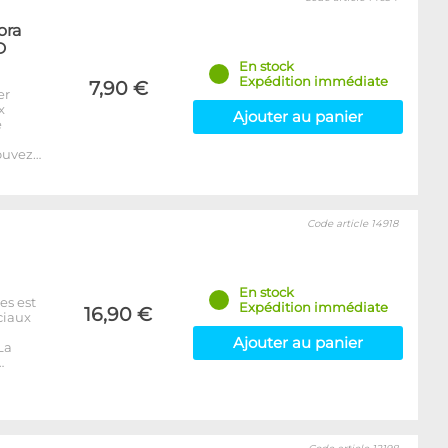
ora
D
En stock
Expédition immédiate
7,90 €
er
x
Ajouter au panier
e
ouvez…
Code article 14918
En stock
es est
Expédition immédiate
16,90 €
ciaux
Ajouter au panier
La
…