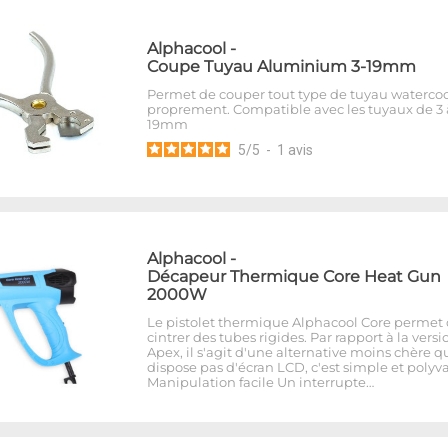
Alphacool
-
Coupe Tuyau Aluminium 3-19mm
Permet de couper tout type de tuyau waterco
proprement. Compatible avec les tuyaux de 3 
19mm
5
/
5
-
1
avis
Alphacool
-
Décapeur Thermique Core Heat Gun
2000W
Le pistolet thermique Alphacool Core permet
cintrer des tubes rigides. Par rapport à la versi
Apex, il s'agit d'une alternative moins chère q
dispose pas d'écran LCD, c'est simple et polyva
Manipulation facile Un interrupte…