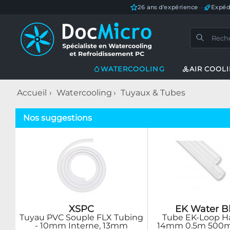
26 ans d'expérience
—
Expéd
WATERCOOLING
AIR COOL
Accueil
Watercooling
Tuyaux & Tubes
Nos suggestions
XSPC
EK Water B
Tuyau PVC Souple FLX Tubing
Tube EK-Loop H
- 10mm Interne, 13mm
14mm 0.5m 500m