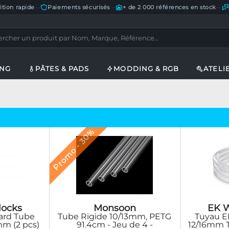
ition rapide
—
Paiements sécurisés
—
+ de 2 000 références en stock
—
ING
PÂTES & PADS
MODDING & RGB
ATELI
Promo - 30%
Monsoon
locks
EK W
Tube Rigide 10/13mm, PETG
ard Tube
Tuyau E
91.4cm - Jeu de 4 -
m (2 pcs)
12/16mm T