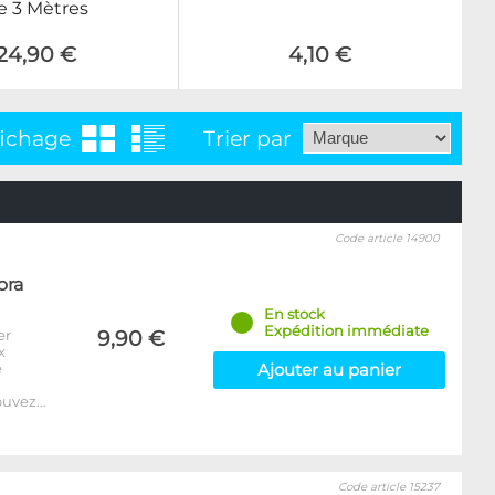
e 3 Mètres
24,90 €
4,10 €
fichage
Trier par
Code article 14900
ora
En stock
Expédition immédiate
er
9,90 €
x
e
Ajouter au panier
ouvez…
Code article 15237