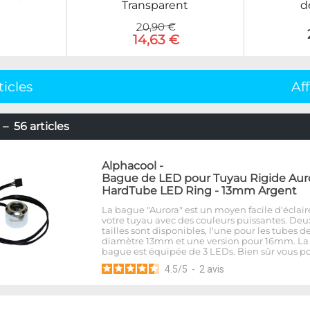
Transparent
d
20,90 €
14,63 €
ticles
Af
– 56 articles
Alphacool
-
Bague de LED pour Tuyau Rigide Aur
HardTube LED Ring - 13mm Argent
La bague "Aurora" est un moyen facile d'éclair
votre tuyau avec des couleurs puissantes. Deu
tailles sont disponibles, l'une pour les tubes d
diamètre 13mm et une version pour 16mm. La
bague est équipée de 3 LEDs. Bien sûr vous p
4.5
/
5
-
2
avis