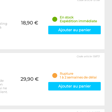
Code article 12198
En stock
Expédition immédiate
18,90 €
oling
à
Ajouter au panier
Code article 15873
Rupture
1 à 2 semaines de délai
29,90 €
 de
on
Ajouter au panier
ui ne
lent.