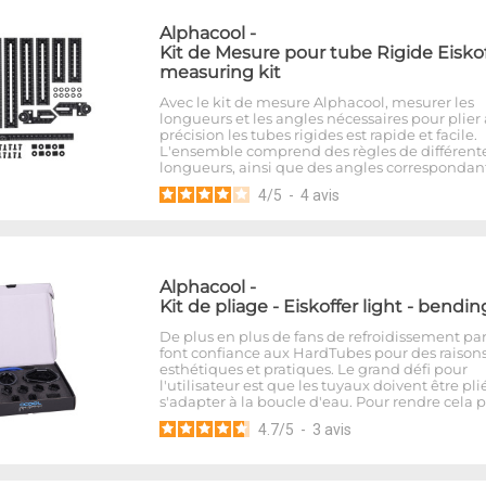
Alphacool
-
Kit de Mesure pour tube Rigide Eiskof
measuring kit
Avec le kit de mesure Alphacool, mesurer les
longueurs et les angles nécessaires pour plier
précision les tubes rigides est rapide et facile.
L'ensemble comprend des règles de différent
longueurs, ainsi que des angles correspondant
4
/
5
-
4
avis
Alphacool
-
Kit de pliage - Eiskoffer light - bendin
De plus en plus de fans de refroidissement pa
font confiance aux HardTubes pour des raison
esthétiques et pratiques. Le grand défi pour
l'utilisateur est que les tuyaux doivent être pli
s'adapter à la boucle d'eau. Pour rendre cela 
4.7
/
5
-
3
avis