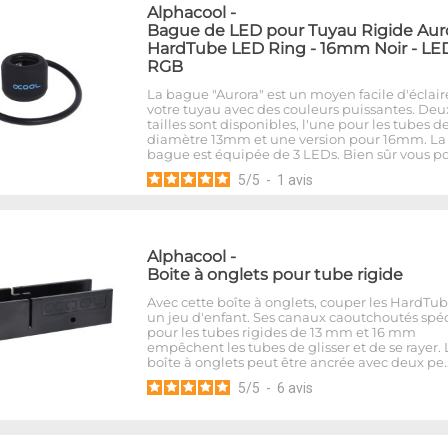
Alphacool
-
Bague de LED pour Tuyau Rigide Aur
HardTube LED Ring - 16mm Noir - LE
RGB
La bague "Aurora" est un moyen facile d'éclair
votre tuyau avec des couleurs puissantes. Deu
tailles sont disponibles, l'une pour les tubes d
diamètre 13mm et une version pour 16mm. La
bague est équipée de 3 LEDs. Bien sûr vous p
5
/
5
-
1
avis
Alphacool
-
Boite à onglets pour tube rigide
Avec cette boîte à onglets, couper les HardTub
un jeu d'enfant. Ses canaux caoutchoutés spé
pour les tubes rigides de 13 mm et 16 mm
empêchent les tubes de glisser et de se rayer. 
boîte à onglets peut être ancrée avec deux pe
5
/
5
-
6
avis