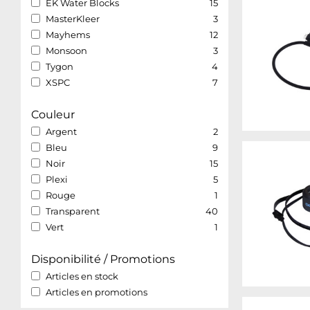
EK Water Blocks
15
MasterKleer
3
Mayhems
12
Monsoon
3
Tygon
4
XSPC
7
Couleur
Argent
2
Bleu
9
Noir
15
Plexi
5
Rouge
1
Transparent
40
Vert
1
Disponibilité / Promotions
Articles en stock
Articles en promotions