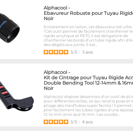
Alphacool
-
Ebavureur Robuste pour Tuyau Rigide
Noir
Entièrement en laiton, cet ébavureur est ultra 
! Cet outil permet de facilement chanfreiner l
rigide acrylique et PETG Il est obligatoire de
chanfreiner les bords d'un tube rigide afin d'év
des dégâts aux joints. Il est…
5
/
5
-
3
avis
Alphacool
-
Kit de Cintrage pour Tuyau Rigide Acr
Double Bending Tool 12-14mm & 16m
Noir
Alphacool dispose désormais d'un outil de pli
pour différentes tailles, ce qui rend la pose et l
pliage des HardTubes super faciles ! Il permet
plier facilement les tubes rigides d'une épais
12-14 mm ainsi que 16 mm. Les courbe…
5
/
5
-
4
avis