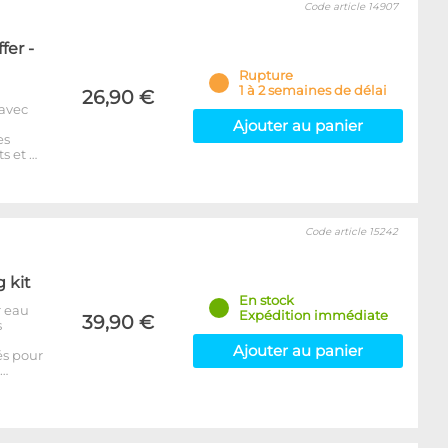
Code article 14907
fer -
Rupture
1 à 2 semaines de délai
26,90 €
 avec
Ajouter au panier
es
s et …
Code article 15242
g kit
En stock
r eau
Expédition immédiate
39,90 €
s
Ajouter au panier
és pour
p…