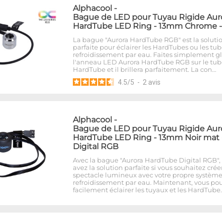
Alphacool
-
Bague de LED pour Tuyau Rigide Aur
HardTube LED Ring - 13mm Chrome 
La bague "Aurora HardTube RGB" est la soluti
parfaite pour éclairer les HardTubes ou les tu
refroidissement par eau. Faites simplement gl
l'anneau LED Aurora HardTube RGB sur le tub
HardTube et il brillera parfaitement. La con…
4.5
/
5
-
2
avis
Alphacool
-
Bague de LED pour Tuyau Rigide Aur
HardTube LED Ring - 13mm Noir mat 
Digital RGB
Avec la bague "Aurora HardTube Digital RGB",
avez la solution parfaite si vous souhaitez crée
spectacle lumineux avec votre propre systèm
refroidissement par eau. Maintenant, vous po
facilement éclairer les tuyaux et les HardTube