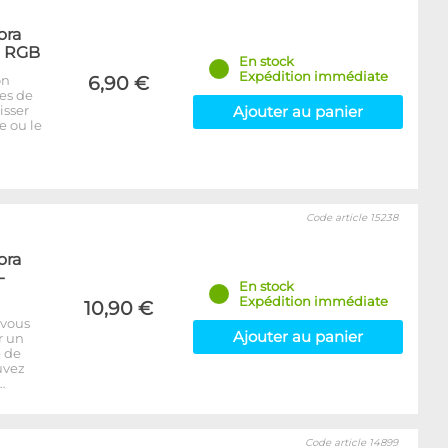
ora
- RGB
En stock
Expédition immédiate
on
6,90 €
bes de
isser
Ajouter au panier
e ou le
Code article 15238
ora
-
En stock
Expédition immédiate
10,90 €
 vous
Ajouter au panier
r un
e de
uvez
…
Code article 14899