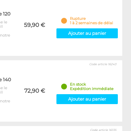
e 120
Rupture
e le
1 à 2 semaines de délai
59,90 €
ll
Ajouter au panier
notre
Code article 16243
e 140
En stock
e le
Expédition immédiate
72,90 €
ll
Ajouter au panier
notre
Code article 16135