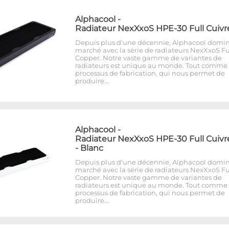
Alphacool
-
Radiateur NexXxoS HPE-30 Full Cuivr
Depuis plus d'une décennie, Alphacool domin
marché avec la série de radiateurs NexXxoS Fu
Copper. Notre vaste gamme de variantes de
radiateurs est unique au monde. Tout comme 
processus de fabrication, qui nous permet de
produire…
Alphacool
-
Radiateur NexXxoS HPE-30 Full Cuivr
- Blanc
Depuis plus d'une décennie, Alphacool domin
marché avec la série de radiateurs NexXxoS Fu
Copper. Notre vaste gamme de variantes de
radiateurs est unique au monde. Tout comme 
processus de fabrication, qui nous permet de
produire…