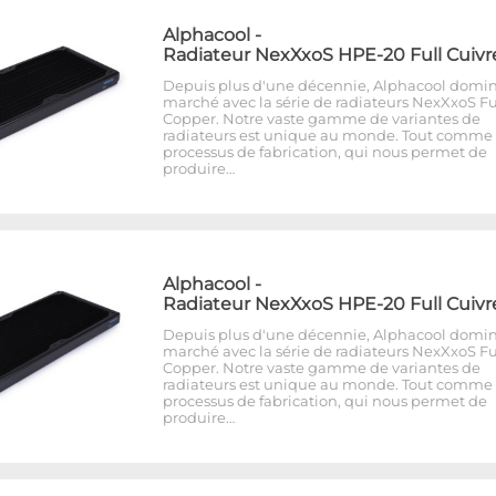
Alphacool
-
Radiateur NexXxoS HPE-20 Full Cuivr
Depuis plus d'une décennie, Alphacool domin
marché avec la série de radiateurs NexXxoS Fu
Copper. Notre vaste gamme de variantes de
radiateurs est unique au monde. Tout comme 
processus de fabrication, qui nous permet de
produire…
Alphacool
-
Radiateur NexXxoS HPE-20 Full Cuivr
Depuis plus d'une décennie, Alphacool domin
marché avec la série de radiateurs NexXxoS Fu
Copper. Notre vaste gamme de variantes de
radiateurs est unique au monde. Tout comme 
processus de fabrication, qui nous permet de
produire…