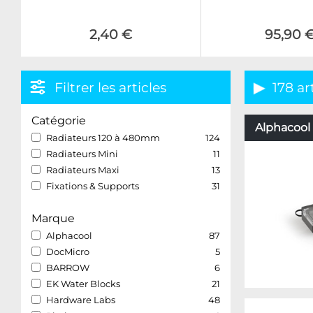
2,40 €
95,90 
Filtrer les articles
178 ar
Catégorie
Alphacool 
Radiateurs 120 à 480mm
124
Radiateurs Mini
11
Radiateurs Maxi
13
Fixations & Supports
31
Marque
Alphacool
87
DocMicro
5
BARROW
6
EK Water Blocks
21
Hardware Labs
48