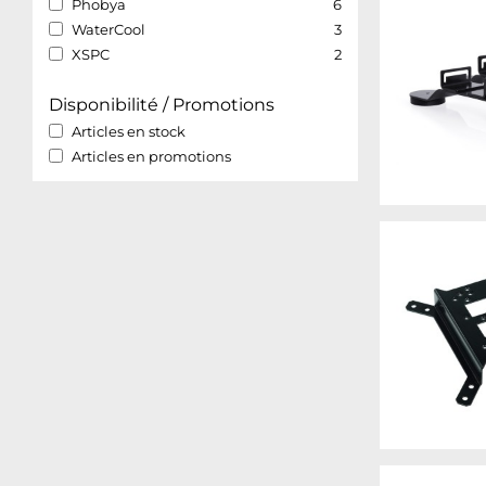
Phobya
6
WaterCool
3
XSPC
2
Disponibilité / Promotions
Articles en stock
Articles en promotions