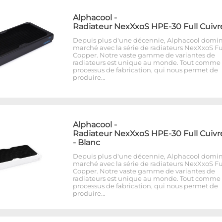
Alphacool
-
Radiateur NexXxoS HPE-30 Full Cuivr
Depuis plus d'une décennie, Alphacool domin
marché avec la série de radiateurs NexXxoS Fu
Copper. Notre vaste gamme de variantes de
radiateurs est unique au monde. Tout comme 
processus de fabrication, qui nous permet de
produire…
Alphacool
-
Radiateur NexXxoS HPE-30 Full Cuivr
- Blanc
Depuis plus d'une décennie, Alphacool domin
marché avec la série de radiateurs NexXxoS Fu
Copper. Notre vaste gamme de variantes de
radiateurs est unique au monde. Tout comme 
processus de fabrication, qui nous permet de
produire…