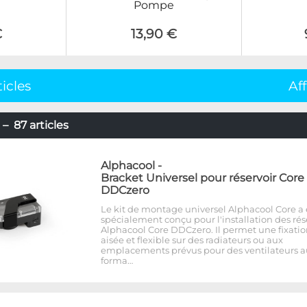
Pompe
€
13,90 €
ticles
Af
– 87 articles
Alphacool
-
Bracket Universel pour réservoir Core
DDCzero
Le kit de montage universel Alphacool Core a 
spécialement conçu pour l'installation des rés
Alphacool Core DDCzero. Il permet une fixati
aisée et flexible sur des radiateurs ou aux
emplacements prévus pour des ventilateurs a
forma…