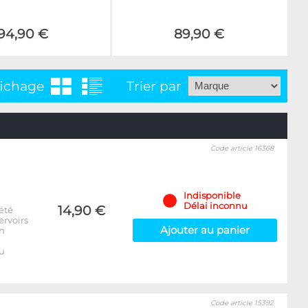
94,90 €
89,90 €
fichage
Trier par
Code article 16368
Indisponible
Délai inconnu
14,90 €
été
ervoirs
Ajouter au panier
on
u
Code article 15392