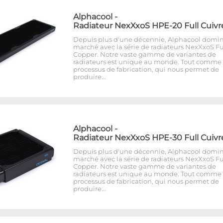
Alphacool
-
Radiateur NexXxoS HPE-20 Full Cuivr
Depuis plus d'une décennie, Alphacool domin
marché avec la série de radiateurs NexXxoS Fu
Copper. Notre vaste gamme de variantes de
radiateurs est unique au monde. Tout comme 
processus de fabrication, qui nous permet de
produire…
Alphacool
-
Radiateur NexXxoS HPE-30 Full Cuivr
Depuis plus d'une décennie, Alphacool domin
marché avec la série de radiateurs NexXxoS Fu
Copper. Notre vaste gamme de variantes de
radiateurs est unique au monde. Tout comme 
processus de fabrication, qui nous permet de
produire…