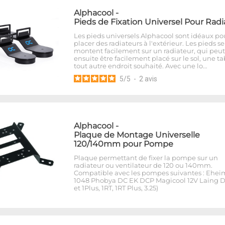
Alphacool
-
Pieds de Fixation Universel Pour Radi
Les pieds universels Alphacool sont idéaux po
placer des radiateurs à l'extérieur. Les pieds se
montent facilement sur un radiateur, qui peut
ensuite être facilement placé sur le sol, une t
tout autre endroit souhaité. Avec une lo…
5
/
5
-
2
avis
Alphacool
-
Plaque de Montage Universelle
120/140mm pour Pompe
Plaque permettant de fixer la pompe sur un
radiateur ou ventilateur de 120 ou 140mm.
Compatible avec les pompes suivantes : Ehei
1048 Phobya DC EK DCP Magicool 12V Laing D
et 1Plus, 1RT, 1RT Plus, 3.25)