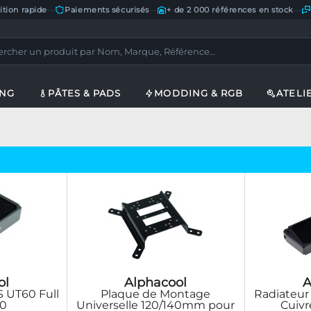
ition rapide
—
Paiements sécurisés
—
+ de 2 000 références en stock
—
ING
PÂTES & PADS
MODDING & RGB
ATELI
ol
Alphacool
A
 UT60 Full
Plaque de Montage
Radiateur
80
Universelle 120/140mm pour
Cuivr