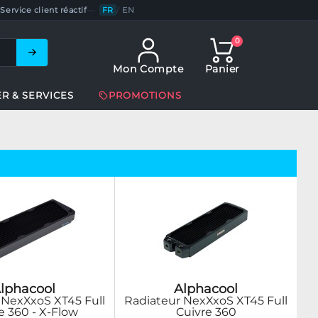
Service client réactif
—
FR
/
EN
0
Mon Compte
Panier
ER & SERVICES
PROMOTIONS
lphacool
Alphacool
 NexXxoS XT45 Full
Radiateur NexXxoS XT45 Full
e 360 - X-Flow
Cuivre 360