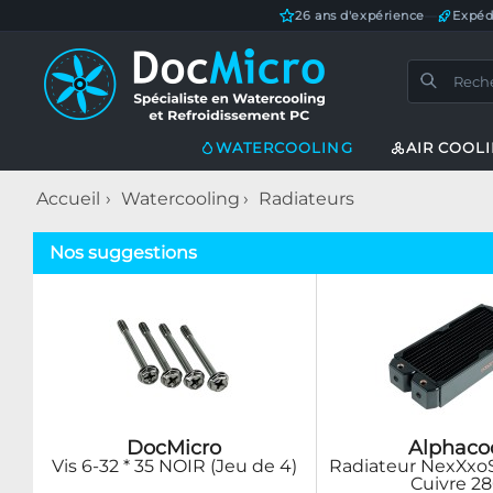
26 ans d'expérience
—
Expéd
WATERCOOLING
AIR COOL
Accueil
Watercooling
Radiateurs
Nos suggestions
DocMicro
Alphaco
Vis 6-32 * 35 NOIR (Jeu de 4)
Radiateur NexXxoS
Cuivre 2