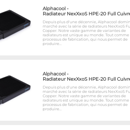
Alphacool
-
Radiateur NexXxoS HPE-20 Full Cuivr
Depuis plus d'une décennie, Alphacool domin
marché avec la série de radiateurs NexXxoS Fu
Copper. Notre vaste gamme de variantes de
radiateurs est unique au monde. Tout comme 
processus de fabrication, qui nous permet de
produire…
Alphacool
-
Radiateur NexXxoS HPE-20 Full Cuivr
Depuis plus d'une décennie, Alphacool domin
marché avec la série de radiateurs NexXxoS Fu
Copper. Notre vaste gamme de variantes de
radiateurs est unique au monde. Tout comme 
processus de fabrication, qui nous permet de
produire…