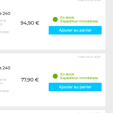
Code article 16138
e 240
En stock
e le
Expédition immédiate
94,90 €
ll
Ajouter au panier
notre
Code article 16231
e 240
En stock
Expédition immédiate
77,90 €
e le
ll
Ajouter au panier
notre