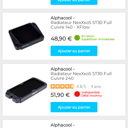
Alphacool
-
Radiateur NexXxoS ST30 Full
Cuivre 140 - XFlow
En stock
48,90 €
Expédition immédiate
Ajouter au panier
Alphacool
-
Radiateur NexXxoS ST30 Full
Cuivre 240
4.8
/
5
-
4
avis
Indisponible
51,90 €
Délai inconnu
Ajouter au panier
Alphacool
-