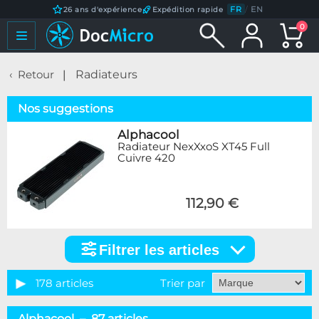
FR
/
EN
26 ans d'expérience
Expédition rapide
0
Retour
Radiateurs
Nos suggestions
Alphacool
Radiateur NexXxoS XT45 Full
Cuivre 420
112,90 €
Filtrer les articles
Filtrer
les
articles
178 articles
Trier par
Catégorie
Alphacool – 87 articles