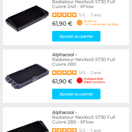
Radiateur NexXxoS ST30 Full
Cuivre 240 - XFlow
5
/
5
-
3
avis
Rupture
61,90 €
1 à 2 semaines de délai
Ajouter au panier
Alphacool
-
Radiateur NexXxoS ST30 Full
Cuivre 280
5
/
5
-
2
avis
Indisponible
61,90 €
Délai inconnu
Ajouter au panier
Alphacool
-
Radiateur NexXxoS ST30 Full
Cuivre 280 - XFlow
5
/
5
-
1
avis