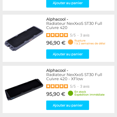
Ajouter au panier
Alphacool
-
Radiateur NexXxoS ST30 Full
Cuivre 420
5
/
5
-
3
avis
Rupture
96,90 €
1 à 2 semaines de délai
Ajouter au panier
Alphacool
-
Radiateur NexXxoS ST30 Full
Cuivre 420 - XFlow
5
/
5
-
3
avis
En stock
95,90 €
Expédition immédiate
Ajouter au panier