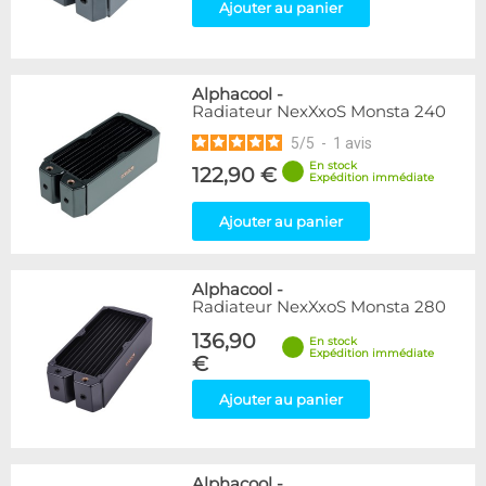
Ajouter au panier
Alphacool
-
Radiateur NexXxoS Monsta 240
5
/
5
-
1
avis
En stock
122,90 €
Expédition immédiate
Ajouter au panier
Alphacool
-
Radiateur NexXxoS Monsta 280
136,90
En stock
Expédition immédiate
€
Ajouter au panier
Alphacool
-