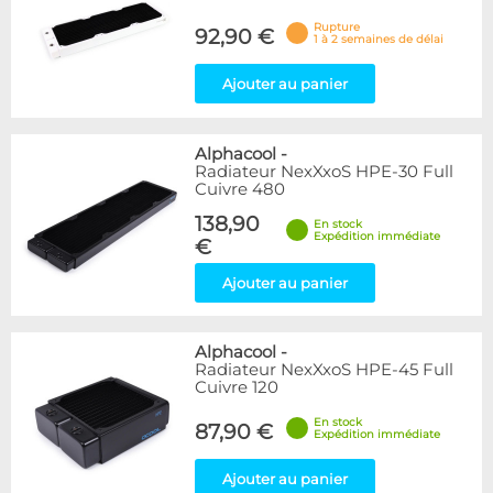
Rupture
92,90 €
1 à 2 semaines de délai
Ajouter au panier
Alphacool
-
Radiateur NexXxoS HPE-30 Full
Cuivre 480
138,90
En stock
Expédition immédiate
€
Ajouter au panier
Alphacool
-
Radiateur NexXxoS HPE-45 Full
Cuivre 120
En stock
87,90 €
Expédition immédiate
Ajouter au panier