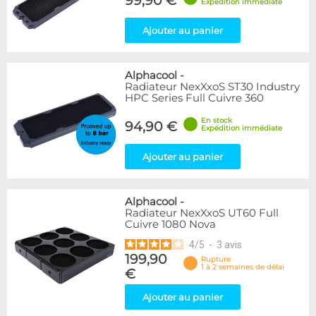
99,90 €
Expédition immédiate
Ajouter au panier
Alphacool
-
Radiateur NexXxoS ST30 Industry
HPC Series Full Cuivre 360
En stock
94,90 €
Expédition immédiate
Ajouter au panier
Alphacool
-
Radiateur NexXxoS UT60 Full
Cuivre 1080 Nova
4
/
5
-
3
avis
199,90
Rupture
1 à 2 semaines de délai
€
Ajouter au panier