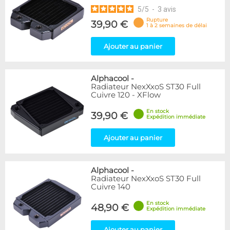
5
/
5
-
3
avis
Rupture
39,90 €
1 à 2 semaines de délai
Ajouter au panier
Alphacool
-
Radiateur NexXxoS ST30 Full
Cuivre 120 - XFlow
En stock
39,90 €
Expédition immédiate
Ajouter au panier
Alphacool
-
Radiateur NexXxoS ST30 Full
Cuivre 140
En stock
48,90 €
Expédition immédiate
Ajouter au panier