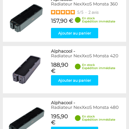
Radiateur NexXxoS Monsta 360
5
/
5
-
2
avis
En stock
157,90 €
Expédition immédiate
Ajouter au panier
Alphacool
-
Radiateur NexXxoS Monsta 420
188,90
En stock
Expédition immédiate
€
Ajouter au panier
Alphacool
-
Radiateur NexXxoS Monsta 480
195,90
En stock
Expédition immédiate
€