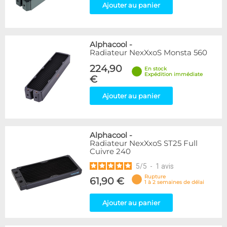
Ajouter au panier
Alphacool
-
Radiateur NexXxoS Monsta 560
224,90
En stock
Expédition immédiate
€
Ajouter au panier
Alphacool
-
Radiateur NexXxoS ST25 Full
Cuivre 240
5
/
5
-
1
avis
Rupture
61,90 €
1 à 2 semaines de délai
Ajouter au panier