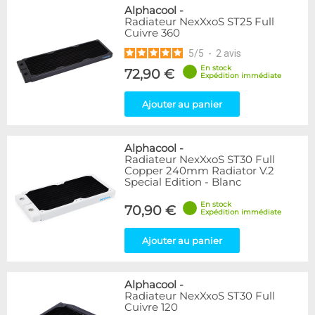
Alphacool
-
Radiateur NexXxoS ST25 Full
Cuivre 360
5
/
5
-
2
avis
En stock
72,90 €
Expédition immédiate
Ajouter au panier
Alphacool
-
Radiateur NexXxoS ST30 Full
Copper 240mm Radiator V.2
Special Edition - Blanc
En stock
70,90 €
Expédition immédiate
Ajouter au panier
Alphacool
-
Radiateur NexXxoS ST30 Full
Cuivre 120