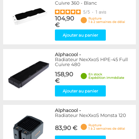
Cuivre 360 - Blanc
5
/
5
-
1
avis
104,90
Rupture
1 à 2 semaines de délai
€
Ajouter au panier
Alphacool
-
Radiateur NexXxoS HPE-45 Full
Cuivre 480
158,90
En stock
Expédition immédiate
€
Ajouter au panier
Alphacool
-
Radiateur NexXxoS Monsta 120
Rupture
83,90 €
1 à 2 semaines de délai