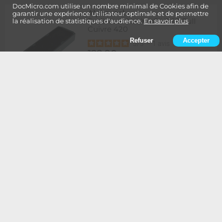
DocMicro.com utilise un nombre minimal de Cookies afin de
Alphacool
-
garantir une expérience utilisateur optimale et de permettre
Radiateur NexXxoS UT60 Full
la réalisation de statistiques d'audience.
En savoir plus
Cuivre 420
Refuser
Accepter
5
/
5
-
1
avis
129,90
Rupture
1 à 2 semaines de délai
€
Ajouter au panier
Alphacool
-
Radiateur NexXxoS UT60 Full
Cuivre 420 - Edition Spéciale
BLANC
134,90
Rupture
1 à 2 semaines de délai
€
Ajouter au panier
Alphacool
-
Radiateur NexXxoS UT60 Full