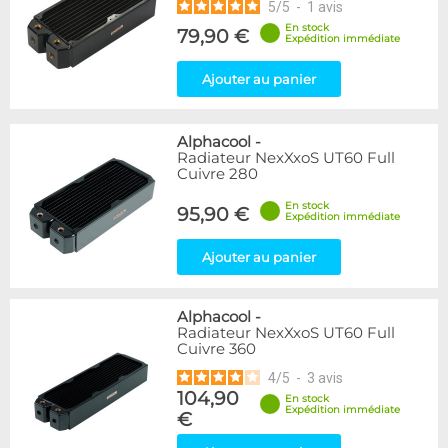
5
/
5
-
1
avis
En stock
79,90 €
Expédition immédiate
Ajouter au panier
Alphacool
-
Radiateur NexXxoS UT60 Full
Cuivre 280
En stock
95,90 €
Expédition immédiate
Ajouter au panier
Alphacool
-
Radiateur NexXxoS UT60 Full
Cuivre 360
4
/
5
-
3
avis
104,90
En stock
Expédition immédiate
€