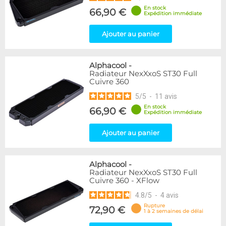
En stock
66,90 €
Expédition immédiate
Ajouter au panier
Alphacool
-
Radiateur NexXxoS ST30 Full
Cuivre 360
5
/
5
-
11
avis
En stock
66,90 €
Expédition immédiate
Ajouter au panier
Alphacool
-
Radiateur NexXxoS ST30 Full
Cuivre 360 - XFlow
4.8
/
5
-
4
avis
Rupture
72,90 €
1 à 2 semaines de délai