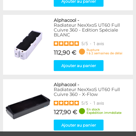
Ajouter au panier
Alphacool
-
Radiateur NexXxoS UT60 Full
Cuivre 360 - Edition Spéciale
BLANC
5
/
5
-
1
avis
Rupture
112,90 €
1 à 2 semaines de délai
Ajouter au panier
Alphacool
-
Radiateur NexXxoS UT60 Full
Cuivre 360 - X-Flow
5
/
5
-
1
avis
En stock
127,90 €
Expédition immédiate
Ajouter au panier