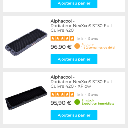
Ajouter au panier
Alphacool
-
Radiateur NexXxoS ST30 Full
Cuivre 420
5
/
5
-
3
avis
Rupture
96,90 €
1 à 2 semaines de délai
Ajouter au panier
Alphacool
-
Radiateur NexXxoS ST30 Full
Cuivre 420 - XFlow
5
/
5
-
3
avis
En stock
95,90 €
Expédition immédiate
Ajouter au panier