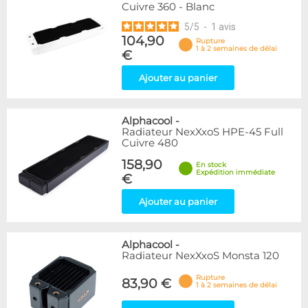
Cuivre 360 - Blanc
5
/
5
-
1
avis
104,90
Rupture
1 à 2 semaines de délai
€
Ajouter au panier
Alphacool
-
Radiateur NexXxoS HPE-45 Full
Cuivre 480
158,90
En stock
Expédition immédiate
€
Ajouter au panier
Alphacool
-
Radiateur NexXxoS Monsta 120
Rupture
83,90 €
1 à 2 semaines de délai