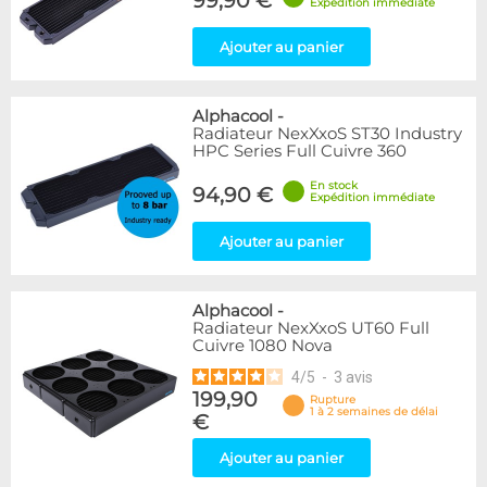
99,90 €
Expédition immédiate
Ajouter au panier
Alphacool
-
Radiateur NexXxoS ST30 Industry
HPC Series Full Cuivre 360
En stock
94,90 €
Expédition immédiate
Ajouter au panier
Alphacool
-
Radiateur NexXxoS UT60 Full
Cuivre 1080 Nova
4
/
5
-
3
avis
199,90
Rupture
1 à 2 semaines de délai
€
Ajouter au panier