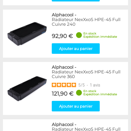
Alphacool
-
Radiateur NexXxoS HPE-45 Full
Cuivre 240
En stock
92,90 €
Expédition immédiate
Ajouter au panier
Alphacool
-
Radiateur NexXxoS HPE-45 Full
Cuivre 360
5
/
5
-
1
avis
En stock
121,90 €
Expédition immédiate
Ajouter au panier
Alphacool
-
Radiateur NexXxoS HPE-45 Full