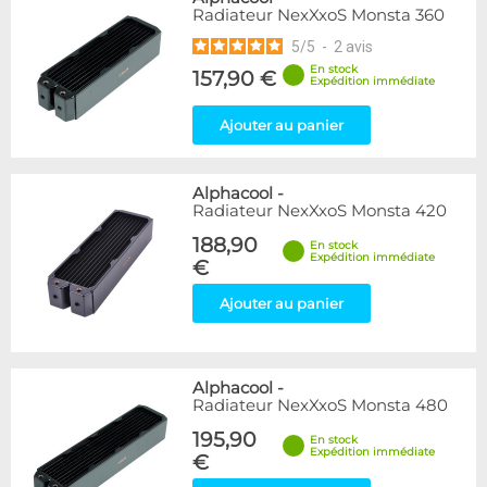
Radiateur NexXxoS Monsta 360
5
/
5
-
2
avis
En stock
157,90 €
Expédition immédiate
Ajouter au panier
Alphacool
-
Radiateur NexXxoS Monsta 420
188,90
En stock
Expédition immédiate
€
Ajouter au panier
Alphacool
-
Radiateur NexXxoS Monsta 480
195,90
En stock
Expédition immédiate
€