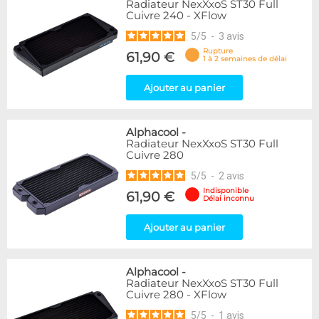
Radiateur NexXxoS ST30 Full
Cuivre 240 - XFlow
5
/
5
-
3
avis
Rupture
61,90 €
1 à 2 semaines de délai
Ajouter au panier
Alphacool
-
Radiateur NexXxoS ST30 Full
Cuivre 280
5
/
5
-
2
avis
Indisponible
61,90 €
Délai inconnu
Ajouter au panier
Alphacool
-
Radiateur NexXxoS ST30 Full
Cuivre 280 - XFlow
5
/
5
-
1
avis