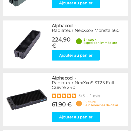
Ajouter au panier
Alphacool
-
Radiateur NexXxoS Monsta 560
224,90
En stock
Expédition immédiate
€
Ajouter au panier
Alphacool
-
Radiateur NexXxoS ST25 Full
Cuivre 240
5
/
5
-
1
avis
Rupture
61,90 €
1 à 2 semaines de délai
Ajouter au panier