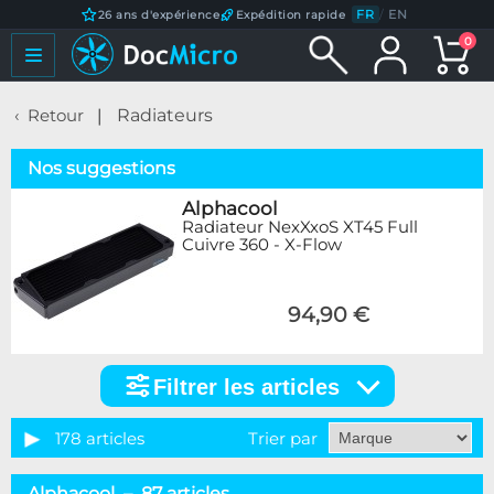
FR
/
EN
26 ans d'expérience
Expédition rapide
0
Retour
Radiateurs
Nos suggestions
Alphacool
Radiateur NexXxoS XT45 Full
Cuivre 360 - X-Flow
94,90 €
Filtrer les articles
Filtrer
les
articles
178 articles
Trier par
Catégorie
Alphacool – 87 articles