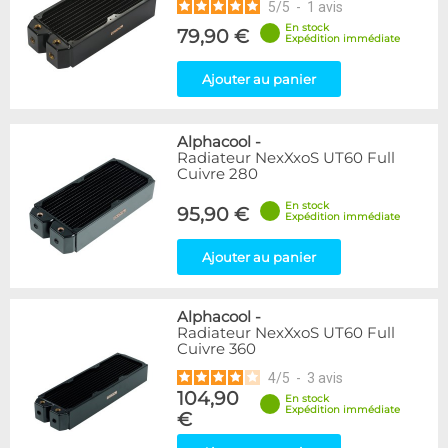
5
/
5
-
1
avis
En stock
79,90 €
Expédition immédiate
Ajouter au panier
Alphacool
-
Radiateur NexXxoS UT60 Full
Cuivre 280
En stock
95,90 €
Expédition immédiate
Ajouter au panier
Alphacool
-
Radiateur NexXxoS UT60 Full
Cuivre 360
4
/
5
-
3
avis
104,90
En stock
Expédition immédiate
€