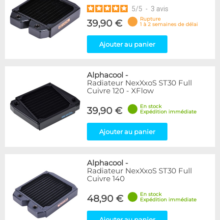
5
/
5
-
3
avis
Rupture
39,90 €
1 à 2 semaines de délai
Ajouter au panier
Alphacool
-
Radiateur NexXxoS ST30 Full
Cuivre 120 - XFlow
En stock
39,90 €
Expédition immédiate
Ajouter au panier
Alphacool
-
Radiateur NexXxoS ST30 Full
Cuivre 140
En stock
48,90 €
Expédition immédiate
Ajouter au panier