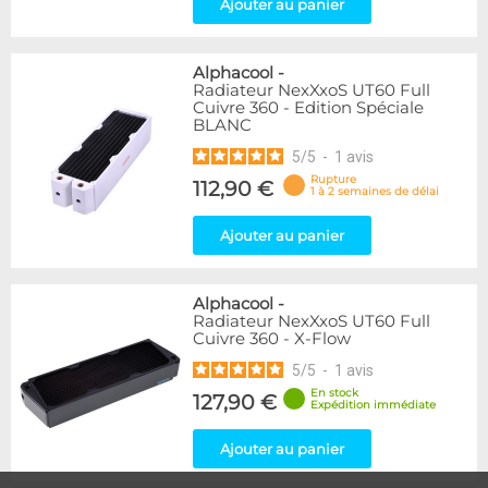
Ajouter au panier
Alphacool
-
Radiateur NexXxoS UT60 Full
Cuivre 360 - Edition Spéciale
BLANC
5
/
5
-
1
avis
Rupture
112,90 €
1 à 2 semaines de délai
Ajouter au panier
Alphacool
-
Radiateur NexXxoS UT60 Full
Cuivre 360 - X-Flow
5
/
5
-
1
avis
En stock
127,90 €
Expédition immédiate
Ajouter au panier