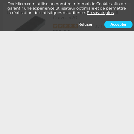
DocMicro.com utilise un nombre minimal de Cookies afin de
Alphacool
-
garantir une expérience utilisateur optimale et de permettre
Radiateur NexXxoS UT60 Full
la réalisation de statistiques d'audience.
En savoir plus
Cuivre 420
Refuser
Accepter
5
/
5
-
1
avis
129,90
Rupture
1 à 2 semaines de délai
€
Ajouter au panier
Alphacool
-
Radiateur NexXxoS UT60 Full
Cuivre 420 - Edition Spéciale
BLANC
134,90
Rupture
1 à 2 semaines de délai
€
Ajouter au panier
Alphacool
-
Radiateur NexXxoS UT60 Full