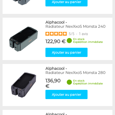
Ajouter au panier
Alphacool
-
Radiateur NexXxoS Monsta 240
5
/
5
-
1
avis
En stock
122,90 €
Expédition immédiate
Ajouter au panier
Alphacool
-
Radiateur NexXxoS Monsta 280
136,90
En stock
Expédition immédiate
€
Ajouter au panier
Alphacool
-