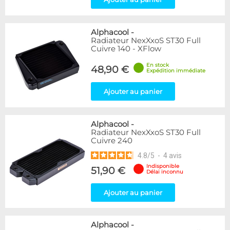
Alphacool
-
Radiateur NexXxoS ST30 Full
Cuivre 140 - XFlow
En stock
48,90 €
Expédition immédiate
Ajouter au panier
Alphacool
-
Radiateur NexXxoS ST30 Full
Cuivre 240
4.8
/
5
-
4
avis
Indisponible
51,90 €
Délai inconnu
Ajouter au panier
Alphacool
-