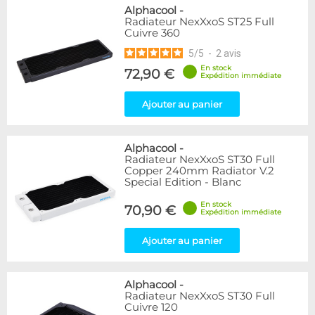
Alphacool
-
Radiateur NexXxoS ST25 Full
Cuivre 360
5
/
5
-
2
avis
En stock
72,90 €
Expédition immédiate
Ajouter au panier
Alphacool
-
Radiateur NexXxoS ST30 Full
Copper 240mm Radiator V.2
Special Edition - Blanc
En stock
70,90 €
Expédition immédiate
Ajouter au panier
Alphacool
-
Radiateur NexXxoS ST30 Full
Cuivre 120