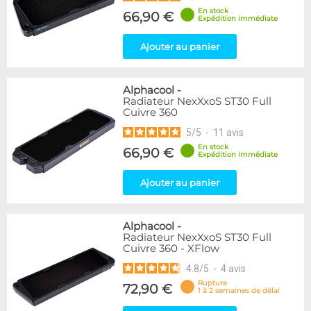
En stock
66,90 €
Expédition immédiate
Ajouter au panier
Alphacool
-
Radiateur NexXxoS ST30 Full
Cuivre 360
5
/
5
-
11
avis
En stock
66,90 €
Expédition immédiate
Ajouter au panier
Alphacool
-
Radiateur NexXxoS ST30 Full
Cuivre 360 - XFlow
4.8
/
5
-
4
avis
Rupture
72,90 €
1 à 2 semaines de délai