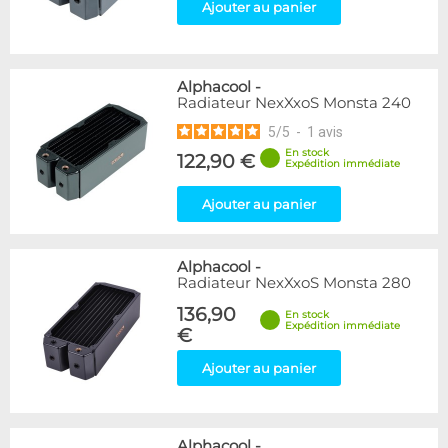
Ajouter au panier
Alphacool
-
Radiateur NexXxoS Monsta 240
5
/
5
-
1
avis
En stock
122,90 €
Expédition immédiate
Ajouter au panier
Alphacool
-
Radiateur NexXxoS Monsta 280
136,90
En stock
Expédition immédiate
€
Ajouter au panier
Alphacool
-