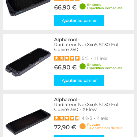
En stock
66,90 €
Expédition immédiate
Ajouter au panier
Alphacool
-
Radiateur NexXxoS ST30 Full
Cuivre 360
5
/
5
-
11
avis
En stock
66,90 €
Expédition immédiate
Ajouter au panier
Alphacool
-
Radiateur NexXxoS ST30 Full
Cuivre 360 - XFlow
4.8
/
5
-
4
avis
Rupture
72,90 €
1 à 2 semaines de délai