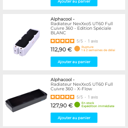
Ajouter au panier
Alphacool
-
Radiateur NexXxoS UT60 Full
Cuivre 360 - Edition Spéciale
BLANC
5
/
5
-
1
avis
Rupture
112,90 €
1 à 2 semaines de délai
Ajouter au panier
Alphacool
-
Radiateur NexXxoS UT60 Full
Cuivre 360 - X-Flow
5
/
5
-
1
avis
En stock
127,90 €
Expédition immédiate
Ajouter au panier