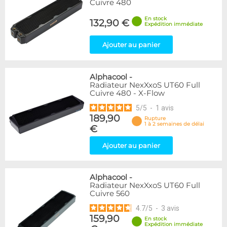
Cuivre 480
En stock
132,90 €
Expédition immédiate
Ajouter au panier
Alphacool
-
Radiateur NexXxoS UT60 Full
Cuivre 480 - X-Flow
5
/
5
-
1
avis
189,90
Rupture
1 à 2 semaines de délai
€
Ajouter au panier
Alphacool
-
Radiateur NexXxoS UT60 Full
Cuivre 560
4.7
/
5
-
3
avis
159,90
En stock
Expédition immédiate