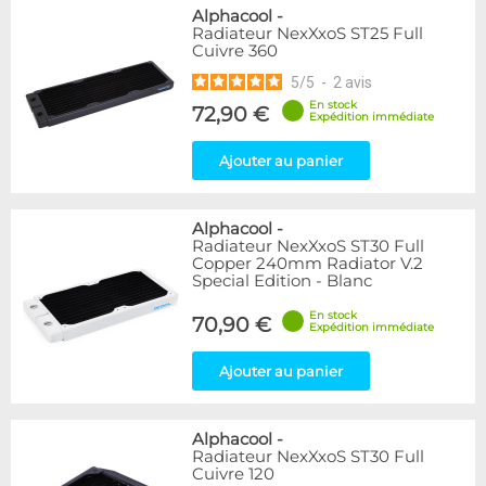
Alphacool
-
Radiateur NexXxoS ST25 Full
Cuivre 360
5
/
5
-
2
avis
En stock
72,90 €
Expédition immédiate
Ajouter au panier
Alphacool
-
Radiateur NexXxoS ST30 Full
Copper 240mm Radiator V.2
Special Edition - Blanc
En stock
70,90 €
Expédition immédiate
Ajouter au panier
Alphacool
-
Radiateur NexXxoS ST30 Full
Cuivre 120