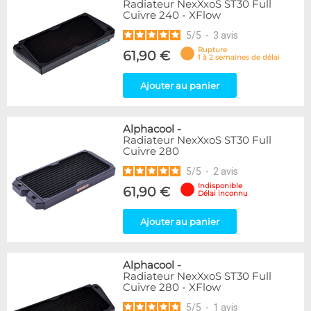
Radiateur NexXxoS ST30 Full
Cuivre 240 - XFlow
5
/
5
-
3
avis
Rupture
61,90 €
1 à 2 semaines de délai
Ajouter au panier
Alphacool
-
Radiateur NexXxoS ST30 Full
Cuivre 280
5
/
5
-
2
avis
Indisponible
61,90 €
Délai inconnu
Ajouter au panier
Alphacool
-
Radiateur NexXxoS ST30 Full
Cuivre 280 - XFlow
5
/
5
-
1
avis