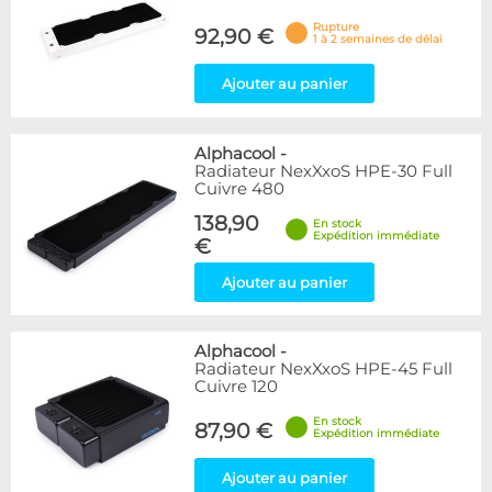
Rupture
92,90 €
1 à 2 semaines de délai
Ajouter au panier
Alphacool
-
Radiateur NexXxoS HPE-30 Full
Cuivre 480
138,90
En stock
Expédition immédiate
€
Ajouter au panier
Alphacool
-
Radiateur NexXxoS HPE-45 Full
Cuivre 120
En stock
87,90 €
Expédition immédiate
Ajouter au panier