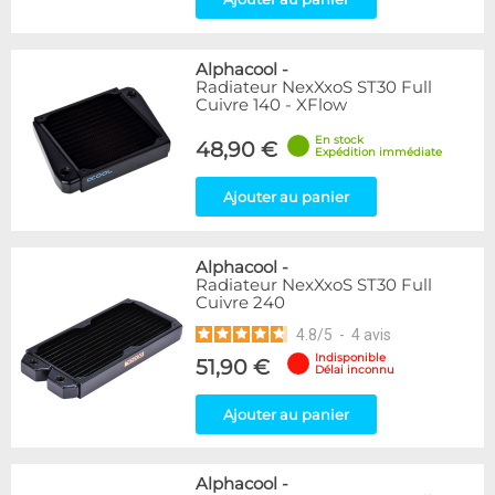
Alphacool
-
Radiateur NexXxoS ST30 Full
Cuivre 140 - XFlow
En stock
48,90 €
Expédition immédiate
Ajouter au panier
Alphacool
-
Radiateur NexXxoS ST30 Full
Cuivre 240
4.8
/
5
-
4
avis
Indisponible
51,90 €
Délai inconnu
Ajouter au panier
Alphacool
-