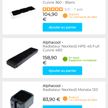
Cuivre 360 - Blanc
5
/
5
-
1
avis
104,90
Rupture
1 à 2 semaines de délai
€
Ajouter au panier
Alphacool
-
Radiateur NexXxoS HPE-45 Full
Cuivre 480
158,90
En stock
Expédition immédiate
€
Ajouter au panier
Alphacool
-
Radiateur NexXxoS Monsta 120
Rupture
83,90 €
1 à 2 semaines de délai