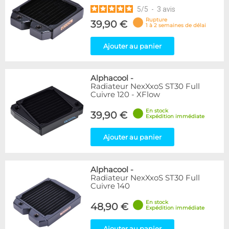
5
/
5
-
3
avis
Rupture
39,90 €
1 à 2 semaines de délai
Ajouter au panier
Alphacool
-
Radiateur NexXxoS ST30 Full
Cuivre 120 - XFlow
En stock
39,90 €
Expédition immédiate
Ajouter au panier
Alphacool
-
Radiateur NexXxoS ST30 Full
Cuivre 140
En stock
48,90 €
Expédition immédiate
Ajouter au panier