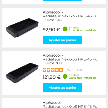
Alphacool
-
Radiateur NexXxoS HPE-45 Full
Cuivre 240
En stock
92,90 €
Expédition immédiate
Ajouter au panier
Alphacool
-
Radiateur NexXxoS HPE-45 Full
Cuivre 360
5
/
5
-
1
avis
En stock
121,90 €
Expédition immédiate
Ajouter au panier
Alphacool
-
Radiateur NexXxoS HPE-45 Full