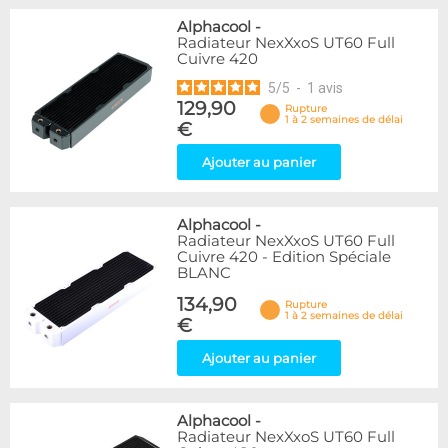
Alphacool
-
Radiateur NexXxoS UT60 Full
Cuivre 420
5
/
5
-
1
avis
129,90
Rupture
1 à 2 semaines de délai
€
Ajouter au panier
Alphacool
-
Radiateur NexXxoS UT60 Full
Cuivre 420 - Edition Spéciale
BLANC
134,90
Rupture
1 à 2 semaines de délai
€
Ajouter au panier
Alphacool
-
Radiateur NexXxoS UT60 Full