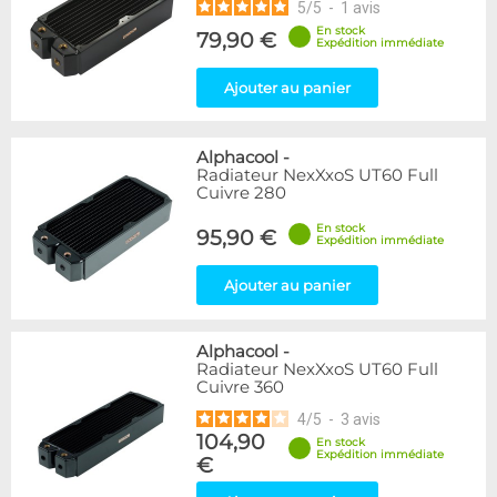
5
/
5
-
1
avis
En stock
79,90 €
Expédition immédiate
Ajouter au panier
Alphacool
-
Radiateur NexXxoS UT60 Full
Cuivre 280
En stock
95,90 €
Expédition immédiate
Ajouter au panier
Alphacool
-
Radiateur NexXxoS UT60 Full
Cuivre 360
4
/
5
-
3
avis
104,90
En stock
Expédition immédiate
€