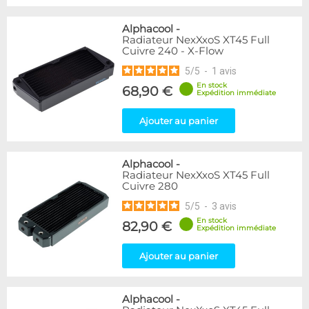
Alphacool
-
Radiateur NexXxoS XT45 Full
Cuivre 240 - X-Flow
5
/
5
-
1
avis
En stock
68,90 €
Expédition immédiate
Ajouter au panier
Alphacool
-
Radiateur NexXxoS XT45 Full
Cuivre 280
5
/
5
-
3
avis
En stock
82,90 €
Expédition immédiate
Ajouter au panier
Alphacool
-