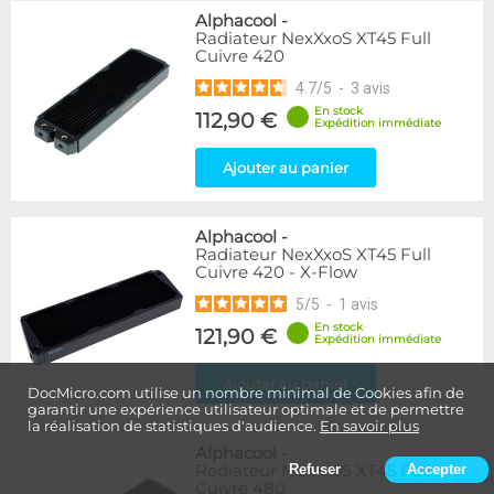
Alphacool
-
Radiateur NexXxoS XT45 Full
Cuivre 420
4.7
/
5
-
3
avis
En stock
112,90 €
Expédition immédiate
Ajouter au panier
Alphacool
-
Radiateur NexXxoS XT45 Full
Cuivre 420 - X-Flow
5
/
5
-
1
avis
En stock
121,90 €
Expédition immédiate
Ajouter au panier
DocMicro.com utilise un nombre minimal de Cookies afin de
garantir une expérience utilisateur optimale et de permettre
la réalisation de statistiques d'audience.
En savoir plus
Alphacool
-
Radiateur NexXxoS XT45 Full
Refuser
Accepter
Cuivre 480