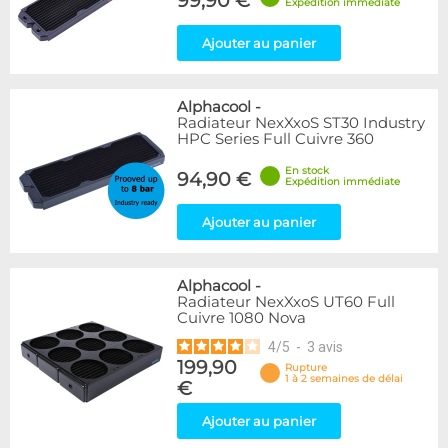
99,90 €
Expédition immédiate
Ajouter au panier
Alphacool
-
Radiateur NexXxoS ST30 Industry
HPC Series Full Cuivre 360
En stock
94,90 €
Expédition immédiate
Ajouter au panier
Alphacool
-
Radiateur NexXxoS UT60 Full
Cuivre 1080 Nova
4
/
5
-
3
avis
199,90
Rupture
1 à 2 semaines de délai
€
Ajouter au panier