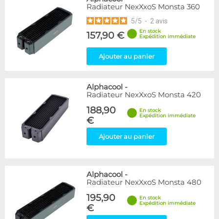
Radiateur NexXxoS Monsta 360
5
/
5
-
2
avis
En stock
157,90 €
Expédition immédiate
Ajouter au panier
Alphacool
-
Radiateur NexXxoS Monsta 420
188,90
En stock
Expédition immédiate
€
Ajouter au panier
Alphacool
-
Radiateur NexXxoS Monsta 480
195,90
En stock
Expédition immédiate
€