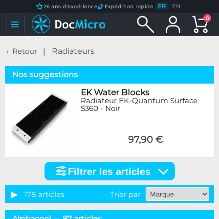
FR
/
EN
26 ans d'expérience
Expédition rapide
0
Retour
Radiateurs
Nos suggestions
EK Water Blocks
Radiateur EK-Quantum Surface
S360 - Noir
97,90 €
Filtrer les articles
Filtrer
les
articles
178 articles
Trier par
Catégorie
Alphacool – 87 articles