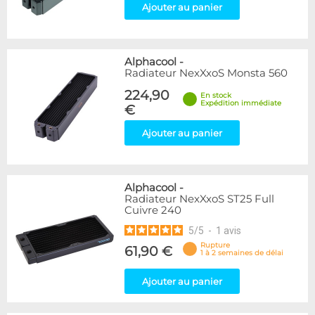
Ajouter au panier
Alphacool
-
Radiateur NexXxoS Monsta 560
224,90
En stock
Expédition immédiate
€
Ajouter au panier
Alphacool
-
Radiateur NexXxoS ST25 Full
Cuivre 240
5
/
5
-
1
avis
Rupture
61,90 €
1 à 2 semaines de délai
Ajouter au panier