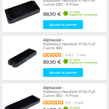
Radiateur NexXxoS XT45 Full
Cuivre 280 - X-Flow
En stock
88,90 €
Expédition immédiate
Ajouter au panier
Alphacool
-
Radiateur NexXxoS XT45 Full
Cuivre 360
4.4
/
5
-
5
avis
En stock
89,90 €
Expédition immédiate
Ajouter au panier
Alphacool
-
Radiateur NexXxoS XT45 Full
Cuivre 360 - X-Flow
5
/
5
-
4
avis
En stock