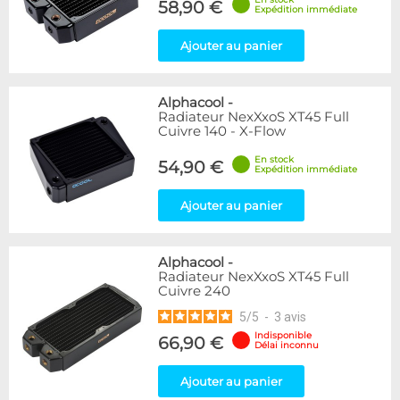
58,90 €
Expédition immédiate
Ajouter au panier
Alphacool
-
Radiateur NexXxoS XT45 Full
Cuivre 140 - X-Flow
En stock
54,90 €
Expédition immédiate
Ajouter au panier
Alphacool
-
Radiateur NexXxoS XT45 Full
Cuivre 240
5
/
5
-
3
avis
Indisponible
66,90 €
Délai inconnu
Ajouter au panier