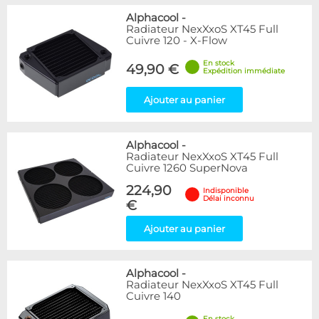
Alphacool
-
Radiateur NexXxoS XT45 Full
Cuivre 120 - X-Flow
En stock
49,90 €
Expédition immédiate
Ajouter au panier
Alphacool
-
Radiateur NexXxoS XT45 Full
Cuivre 1260 SuperNova
224,90
Indisponible
Délai inconnu
€
Ajouter au panier
Alphacool
-
Radiateur NexXxoS XT45 Full
Cuivre 140
En stock