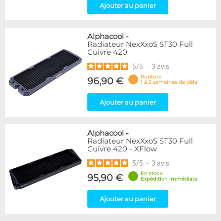
Ajouter au panier
Alphacool
-
Radiateur NexXxoS ST30 Full
Cuivre 420
5
/
5
-
3
avis
Rupture
96,90 €
1 à 2 semaines de délai
Ajouter au panier
Alphacool
-
Radiateur NexXxoS ST30 Full
Cuivre 420 - XFlow
5
/
5
-
3
avis
En stock
95,90 €
Expédition immédiate
Ajouter au panier