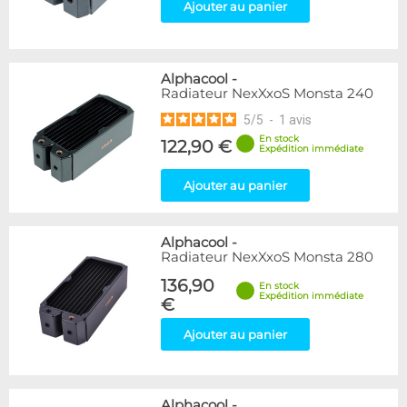
Ajouter au panier
Alphacool
-
Radiateur NexXxoS Monsta 240
5
/
5
-
1
avis
En stock
122,90 €
Expédition immédiate
Ajouter au panier
Alphacool
-
Radiateur NexXxoS Monsta 280
136,90
En stock
Expédition immédiate
€
Ajouter au panier
Alphacool
-