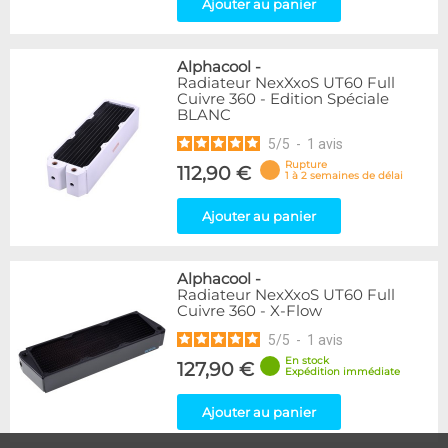
Ajouter au panier
Alphacool
-
Radiateur NexXxoS UT60 Full
Cuivre 360 - Edition Spéciale
BLANC
5
/
5
-
1
avis
Rupture
112,90 €
1 à 2 semaines de délai
Ajouter au panier
Alphacool
-
Radiateur NexXxoS UT60 Full
Cuivre 360 - X-Flow
5
/
5
-
1
avis
En stock
127,90 €
Expédition immédiate
Ajouter au panier