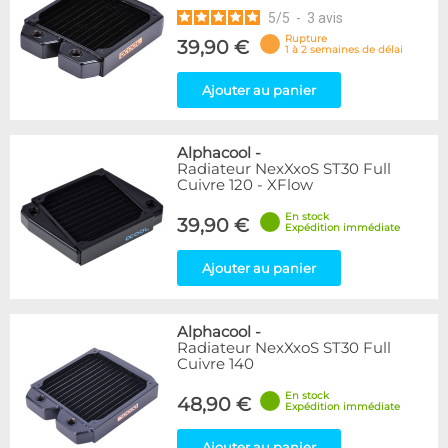
5
/
5
-
3
avis
Rupture
39,90 €
1 à 2 semaines de délai
Ajouter au panier
Alphacool
-
Radiateur NexXxoS ST30 Full
Cuivre 120 - XFlow
En stock
39,90 €
Expédition immédiate
Ajouter au panier
Alphacool
-
Radiateur NexXxoS ST30 Full
Cuivre 140
En stock
48,90 €
Expédition immédiate
Ajouter au panier