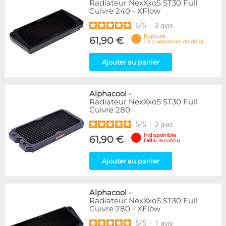
Radiateur NexXxoS ST30 Full
Cuivre 240 - XFlow
5
/
5
-
3
avis
Rupture
61,90 €
1 à 2 semaines de délai
Ajouter au panier
Alphacool
-
Radiateur NexXxoS ST30 Full
Cuivre 280
5
/
5
-
2
avis
Indisponible
61,90 €
Délai inconnu
Ajouter au panier
Alphacool
-
Radiateur NexXxoS ST30 Full
Cuivre 280 - XFlow
5
/
5
-
1
avis