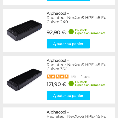
Alphacool
-
Radiateur NexXxoS HPE-45 Full
Cuivre 240
En stock
92,90 €
Expédition immédiate
Ajouter au panier
Alphacool
-
Radiateur NexXxoS HPE-45 Full
Cuivre 360
5
/
5
-
1
avis
En stock
121,90 €
Expédition immédiate
Ajouter au panier
Alphacool
-
Radiateur NexXxoS HPE-45 Full