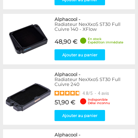
Alphacool
-
Radiateur NexXxoS ST30 Full
Cuivre 140 - XFlow
En stock
48,90 €
Expédition immédiate
Ajouter au panier
Alphacool
-
Radiateur NexXxoS ST30 Full
Cuivre 240
4.8
/
5
-
4
avis
Indisponible
51,90 €
Délai inconnu
Ajouter au panier
Alphacool
-