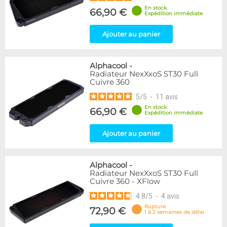
En stock
66,90 €
Expédition immédiate
Ajouter au panier
Alphacool
-
Radiateur NexXxoS ST30 Full
Cuivre 360
5
/
5
-
11
avis
En stock
66,90 €
Expédition immédiate
Ajouter au panier
Alphacool
-
Radiateur NexXxoS ST30 Full
Cuivre 360 - XFlow
4.8
/
5
-
4
avis
Rupture
72,90 €
1 à 2 semaines de délai