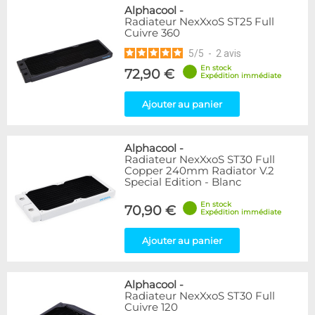
Alphacool
-
Radiateur NexXxoS ST25 Full
Cuivre 360
5
/
5
-
2
avis
En stock
72,90 €
Expédition immédiate
Ajouter au panier
Alphacool
-
Radiateur NexXxoS ST30 Full
Copper 240mm Radiator V.2
Special Edition - Blanc
En stock
70,90 €
Expédition immédiate
Ajouter au panier
Alphacool
-
Radiateur NexXxoS ST30 Full
Cuivre 120