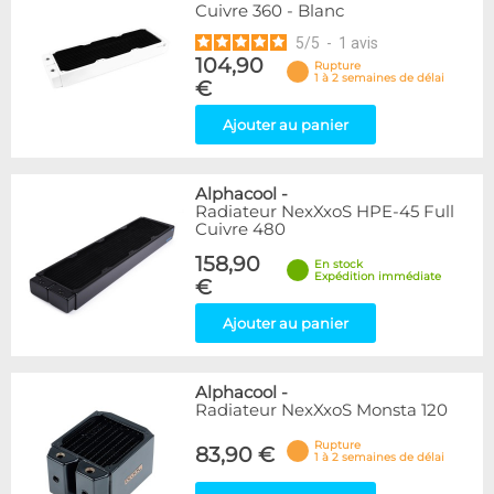
Cuivre 360 - Blanc
5
/
5
-
1
avis
104,90
Rupture
1 à 2 semaines de délai
€
Ajouter au panier
Alphacool
-
Radiateur NexXxoS HPE-45 Full
Cuivre 480
158,90
En stock
Expédition immédiate
€
Ajouter au panier
Alphacool
-
Radiateur NexXxoS Monsta 120
Rupture
83,90 €
1 à 2 semaines de délai