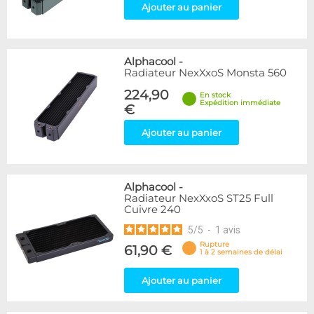
Ajouter au panier
Alphacool
-
Radiateur NexXxoS Monsta 560
224,90
En stock
Expédition immédiate
€
Ajouter au panier
Alphacool
-
Radiateur NexXxoS ST25 Full
Cuivre 240
5
/
5
-
1
avis
Rupture
61,90 €
1 à 2 semaines de délai
Ajouter au panier