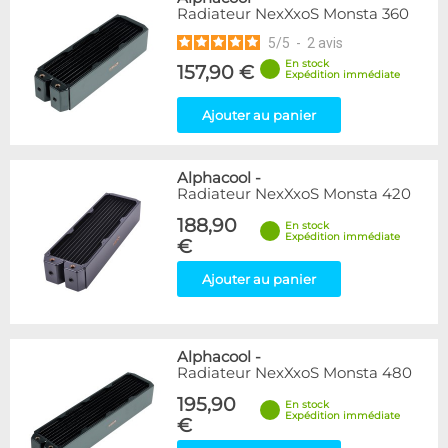
Radiateur NexXxoS Monsta 360
5
/
5
-
2
avis
En stock
157,90 €
Expédition immédiate
Ajouter au panier
Alphacool
-
Radiateur NexXxoS Monsta 420
188,90
En stock
Expédition immédiate
€
Ajouter au panier
Alphacool
-
Radiateur NexXxoS Monsta 480
195,90
En stock
Expédition immédiate
€