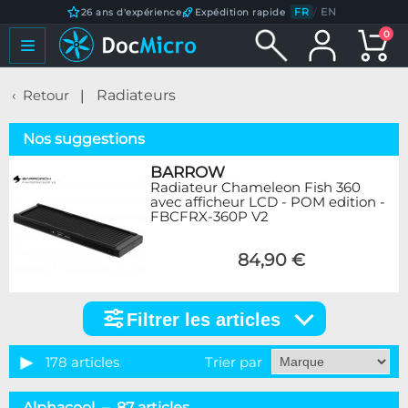
FR
/
EN
26 ans d'expérience
Expédition rapide
0
Retour
Radiateurs
Nos suggestions
BARROW
Radiateur Chameleon Fish 360
avec afficheur LCD - POM edition -
FBCFRX-360P V2
84,90 €
Filtrer les articles
Filtrer
les
articles
178 articles
Trier par
Catégorie
Alphacool – 87 articles