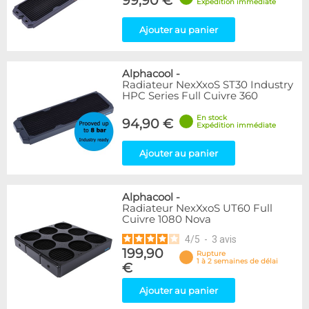
99,90 €
Expédition immédiate
Ajouter au panier
Alphacool
-
Radiateur NexXxoS ST30 Industry
HPC Series Full Cuivre 360
En stock
94,90 €
Expédition immédiate
Ajouter au panier
Alphacool
-
Radiateur NexXxoS UT60 Full
Cuivre 1080 Nova
4
/
5
-
3
avis
199,90
Rupture
1 à 2 semaines de délai
€
Ajouter au panier