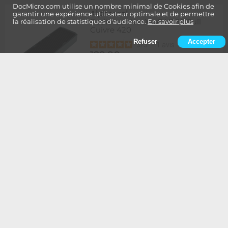
DocMicro.com utilise un nombre minimal de Cookies afin de
Alphacool
-
garantir une expérience utilisateur optimale et de permettre
Radiateur NexXxoS UT60 Full
la réalisation de statistiques d'audience.
En savoir plus
Cuivre 420
Refuser
Accepter
5
/
5
-
1
avis
129,90
Rupture
1 à 2 semaines de délai
€
Ajouter au panier
Alphacool
-
Radiateur NexXxoS UT60 Full
Cuivre 420 - Edition Spéciale
BLANC
134,90
Rupture
1 à 2 semaines de délai
€
Ajouter au panier
Alphacool
-
Radiateur NexXxoS UT60 Full