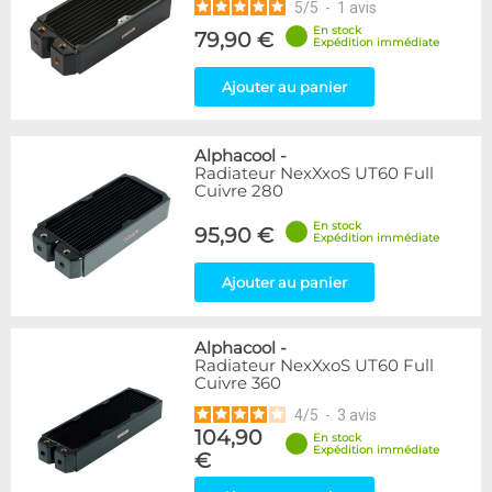
5
/
5
-
1
avis
En stock
79,90 €
Expédition immédiate
Ajouter au panier
Alphacool
-
Radiateur NexXxoS UT60 Full
Cuivre 280
En stock
95,90 €
Expédition immédiate
Ajouter au panier
Alphacool
-
Radiateur NexXxoS UT60 Full
Cuivre 360
4
/
5
-
3
avis
104,90
En stock
Expédition immédiate
€