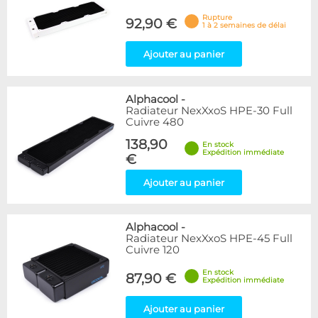
Rupture
92,90 €
1 à 2 semaines de délai
Ajouter au panier
Alphacool
-
Radiateur NexXxoS HPE-30 Full
Cuivre 480
138,90
En stock
Expédition immédiate
€
Ajouter au panier
Alphacool
-
Radiateur NexXxoS HPE-45 Full
Cuivre 120
En stock
87,90 €
Expédition immédiate
Ajouter au panier