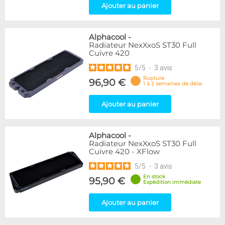
Ajouter au panier
Alphacool
-
Radiateur NexXxoS ST30 Full
Cuivre 420
5
/
5
-
3
avis
Rupture
96,90 €
1 à 2 semaines de délai
Ajouter au panier
Alphacool
-
Radiateur NexXxoS ST30 Full
Cuivre 420 - XFlow
5
/
5
-
3
avis
En stock
95,90 €
Expédition immédiate
Ajouter au panier