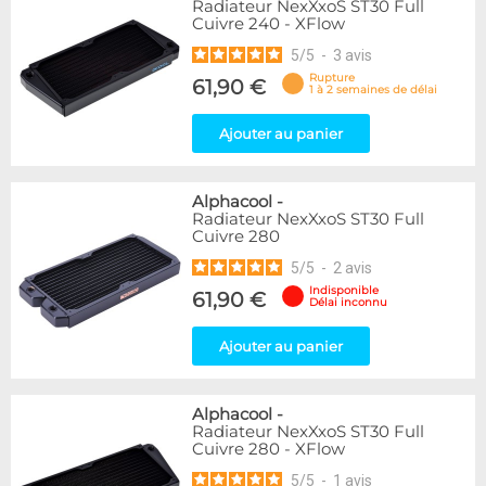
Radiateur NexXxoS ST30 Full
Cuivre 240 - XFlow
5
/
5
-
3
avis
Rupture
61,90 €
1 à 2 semaines de délai
Ajouter au panier
Alphacool
-
Radiateur NexXxoS ST30 Full
Cuivre 280
5
/
5
-
2
avis
Indisponible
61,90 €
Délai inconnu
Ajouter au panier
Alphacool
-
Radiateur NexXxoS ST30 Full
Cuivre 280 - XFlow
5
/
5
-
1
avis