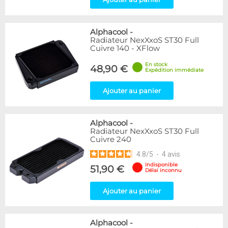
Alphacool
-
Radiateur NexXxoS ST30 Full
Cuivre 140 - XFlow
En stock
48,90 €
Expédition immédiate
Ajouter au panier
Alphacool
-
Radiateur NexXxoS ST30 Full
Cuivre 240
4.8
/
5
-
4
avis
Indisponible
51,90 €
Délai inconnu
Ajouter au panier
Alphacool
-