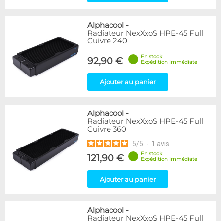
Alphacool
-
Radiateur NexXxoS HPE-45 Full
Cuivre 240
En stock
92,90 €
Expédition immédiate
Ajouter au panier
Alphacool
-
Radiateur NexXxoS HPE-45 Full
Cuivre 360
5
/
5
-
1
avis
En stock
121,90 €
Expédition immédiate
Ajouter au panier
Alphacool
-
Radiateur NexXxoS HPE-45 Full