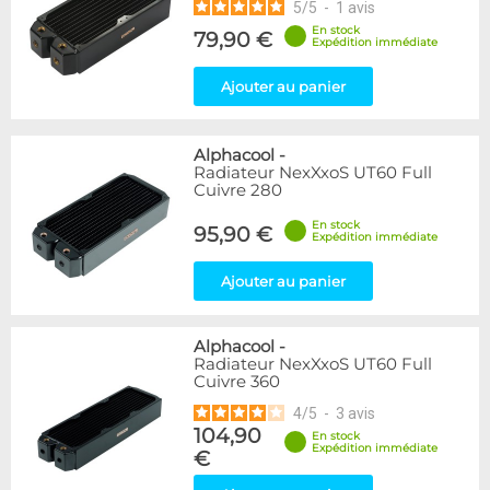
5
/
5
-
1
avis
En stock
79,90 €
Expédition immédiate
Ajouter au panier
Alphacool
-
Radiateur NexXxoS UT60 Full
Cuivre 280
En stock
95,90 €
Expédition immédiate
Ajouter au panier
Alphacool
-
Radiateur NexXxoS UT60 Full
Cuivre 360
4
/
5
-
3
avis
104,90
En stock
Expédition immédiate
€