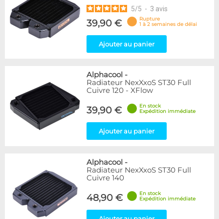
5
/
5
-
3
avis
Rupture
39,90 €
1 à 2 semaines de délai
Ajouter au panier
Alphacool
-
Radiateur NexXxoS ST30 Full
Cuivre 120 - XFlow
En stock
39,90 €
Expédition immédiate
Ajouter au panier
Alphacool
-
Radiateur NexXxoS ST30 Full
Cuivre 140
En stock
48,90 €
Expédition immédiate
Ajouter au panier