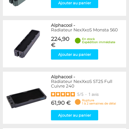
Ajouter au panier
Alphacool
-
Radiateur NexXxoS Monsta 560
224,90
En stock
Expédition immédiate
€
Ajouter au panier
Alphacool
-
Radiateur NexXxoS ST25 Full
Cuivre 240
5
/
5
-
1
avis
Rupture
61,90 €
1 à 2 semaines de délai
Ajouter au panier