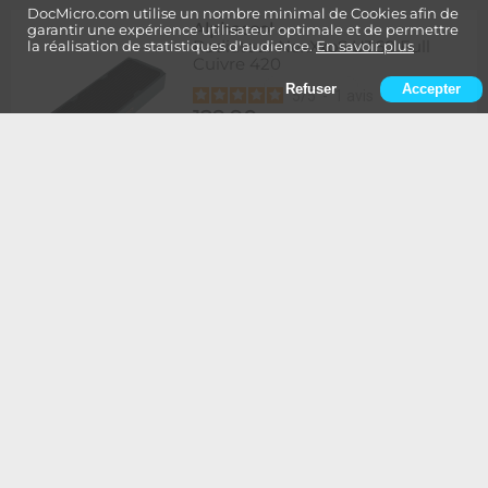
DocMicro.com utilise un nombre minimal de Cookies afin de
Alphacool
-
garantir une expérience utilisateur optimale et de permettre
Radiateur NexXxoS UT60 Full
la réalisation de statistiques d'audience.
En savoir plus
Cuivre 420
Refuser
Accepter
5
/
5
-
1
avis
129,90
Rupture
1 à 2 semaines de délai
€
Ajouter au panier
Alphacool
-
Radiateur NexXxoS UT60 Full
Cuivre 420 - Edition Spéciale
BLANC
134,90
Rupture
1 à 2 semaines de délai
€
Ajouter au panier
Alphacool
-
Radiateur NexXxoS UT60 Full