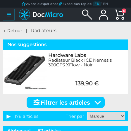
FR
/
EN
26 ans d'expérience
Expédition rapide
0
Retour
Radiateurs
Nos suggestions
Hardware Labs
Radiateur Black ICE Nemesis
360GTS XFlow - Noir
139,90 €
Filtrer les articles
Filtrer
les
articles
178 articles
Trier par
Catégorie
Alphacool – 87 articles