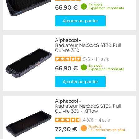
En stock
66,90 €
Expédition immédiate
Ajouter au panier
Alphacool
-
Radiateur NexXxoS ST30 Full
Cuivre 360
5
/
5
-
11
avis
En stock
66,90 €
Expédition immédiate
Ajouter au panier
Alphacool
-
Radiateur NexXxoS ST30 Full
Cuivre 360 - XFlow
4.8
/
5
-
4
avis
Rupture
72,90 €
1 à 2 semaines de délai