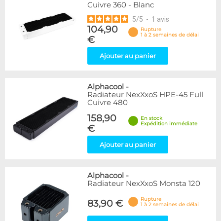
Cuivre 360 - Blanc
5
/
5
-
1
avis
104,90
Rupture
1 à 2 semaines de délai
€
Ajouter au panier
Alphacool
-
Radiateur NexXxoS HPE-45 Full
Cuivre 480
158,90
En stock
Expédition immédiate
€
Ajouter au panier
Alphacool
-
Radiateur NexXxoS Monsta 120
Rupture
83,90 €
1 à 2 semaines de délai