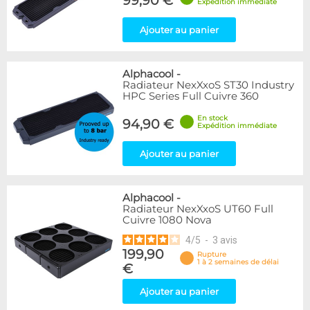
99,90 €
Expédition immédiate
Ajouter au panier
Alphacool
-
Radiateur NexXxoS ST30 Industry
HPC Series Full Cuivre 360
En stock
94,90 €
Expédition immédiate
Ajouter au panier
Alphacool
-
Radiateur NexXxoS UT60 Full
Cuivre 1080 Nova
4
/
5
-
3
avis
199,90
Rupture
1 à 2 semaines de délai
€
Ajouter au panier