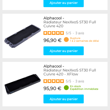
Ajouter au panier
Alphacool
-
Radiateur NexXxoS ST30 Full
Cuivre 420
5
/
5
-
3
avis
Rupture
96,90 €
1 à 2 semaines de délai
Ajouter au panier
Alphacool
-
Radiateur NexXxoS ST30 Full
Cuivre 420 - XFlow
5
/
5
-
3
avis
En stock
95,90 €
Expédition immédiate
Ajouter au panier