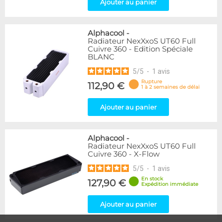
Ajouter au panier
Alphacool
-
Radiateur NexXxoS UT60 Full
Cuivre 360 - Edition Spéciale
BLANC
5
/
5
-
1
avis
Rupture
112,90 €
1 à 2 semaines de délai
Ajouter au panier
Alphacool
-
Radiateur NexXxoS UT60 Full
Cuivre 360 - X-Flow
5
/
5
-
1
avis
En stock
127,90 €
Expédition immédiate
Ajouter au panier