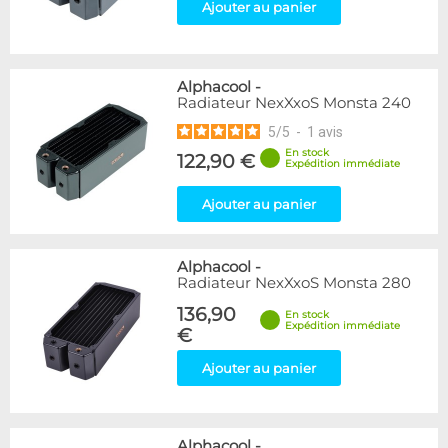
Ajouter au panier
Alphacool
-
Radiateur NexXxoS Monsta 240
5
/
5
-
1
avis
En stock
122,90 €
Expédition immédiate
Ajouter au panier
Alphacool
-
Radiateur NexXxoS Monsta 280
136,90
En stock
Expédition immédiate
€
Ajouter au panier
Alphacool
-