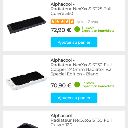
Alphacool
-
Radiateur NexXxoS ST25 Full
Cuivre 360
5
/
5
-
2
avis
En stock
72,90 €
Expédition immédiate
Ajouter au panier
Alphacool
-
Radiateur NexXxoS ST30 Full
Copper 240mm Radiator V.2
Special Edition - Blanc
En stock
70,90 €
Expédition immédiate
Ajouter au panier
Alphacool
-
Radiateur NexXxoS ST30 Full
Cuivre 120