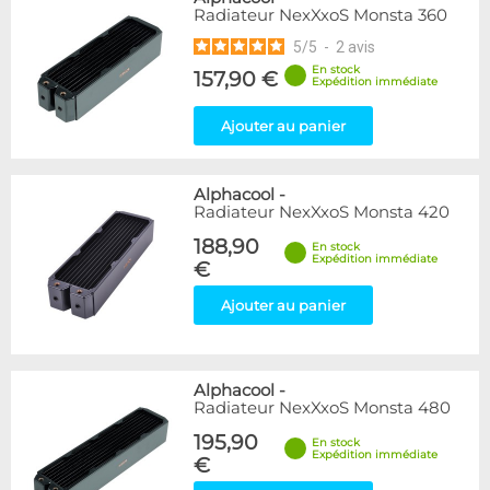
Radiateur NexXxoS Monsta 360
5
/
5
-
2
avis
En stock
157,90 €
Expédition immédiate
Ajouter au panier
Alphacool
-
Radiateur NexXxoS Monsta 420
188,90
En stock
Expédition immédiate
€
Ajouter au panier
Alphacool
-
Radiateur NexXxoS Monsta 480
195,90
En stock
Expédition immédiate
€