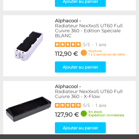
Ajouter au panier
Alphacool
-
Radiateur NexXxoS UT60 Full
Cuivre 360 - Edition Spéciale
BLANC
5
/
5
-
1
avis
Rupture
112,90 €
1 à 2 semaines de délai
Ajouter au panier
Alphacool
-
Radiateur NexXxoS UT60 Full
Cuivre 360 - X-Flow
5
/
5
-
1
avis
En stock
127,90 €
Expédition immédiate
Ajouter au panier