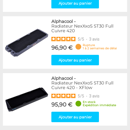
Ajouter au panier
Alphacool
-
Radiateur NexXxoS ST30 Full
Cuivre 420
5
/
5
-
3
avis
Rupture
96,90 €
1 à 2 semaines de délai
Ajouter au panier
Alphacool
-
Radiateur NexXxoS ST30 Full
Cuivre 420 - XFlow
5
/
5
-
3
avis
En stock
95,90 €
Expédition immédiate
Ajouter au panier