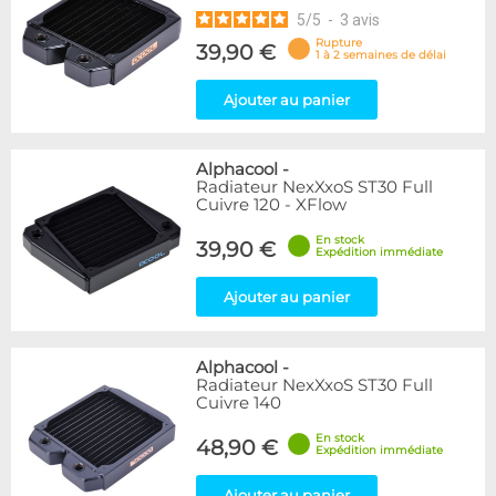
5
/
5
-
3
avis
Rupture
39,90 €
1 à 2 semaines de délai
Ajouter au panier
Alphacool
-
Radiateur NexXxoS ST30 Full
Cuivre 120 - XFlow
En stock
39,90 €
Expédition immédiate
Ajouter au panier
Alphacool
-
Radiateur NexXxoS ST30 Full
Cuivre 140
En stock
48,90 €
Expédition immédiate
Ajouter au panier