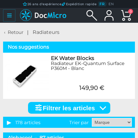
FR
/
EN
26 ans d'expérience
Expédition rapide
0
Retour
Radiateurs
Nos suggestions
EK Water Blocks
Radiateur EK-Quantum Surface
P360M - Blanc
149,90 €
Filtrer les articles
Filtrer
les
articles
178 articles
Trier par
Catégorie
Alphacool – 87 articles