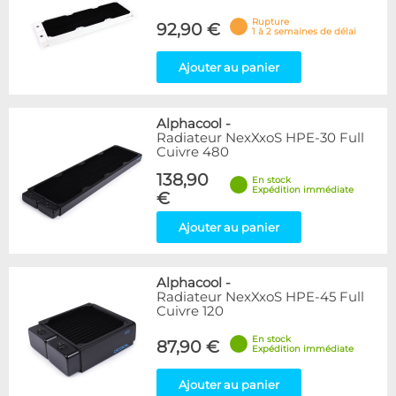
Rupture
92,90 €
1 à 2 semaines de délai
Ajouter au panier
Alphacool
-
Radiateur NexXxoS HPE-30 Full
Cuivre 480
138,90
En stock
Expédition immédiate
€
Ajouter au panier
Alphacool
-
Radiateur NexXxoS HPE-45 Full
Cuivre 120
En stock
87,90 €
Expédition immédiate
Ajouter au panier