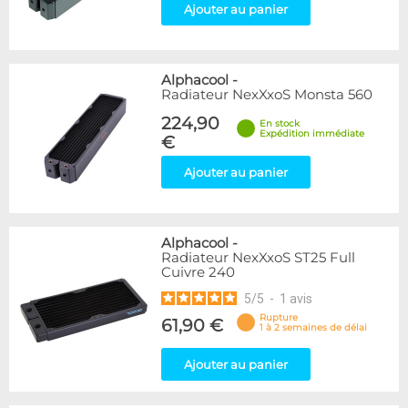
Ajouter au panier
Alphacool
-
Radiateur NexXxoS Monsta 560
224,90
En stock
Expédition immédiate
€
Ajouter au panier
Alphacool
-
Radiateur NexXxoS ST25 Full
Cuivre 240
5
/
5
-
1
avis
Rupture
61,90 €
1 à 2 semaines de délai
Ajouter au panier