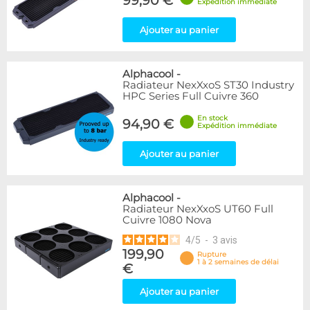
99,90 €
Expédition immédiate
Ajouter au panier
Alphacool
-
Radiateur NexXxoS ST30 Industry
HPC Series Full Cuivre 360
En stock
94,90 €
Expédition immédiate
Ajouter au panier
Alphacool
-
Radiateur NexXxoS UT60 Full
Cuivre 1080 Nova
4
/
5
-
3
avis
199,90
Rupture
1 à 2 semaines de délai
€
Ajouter au panier