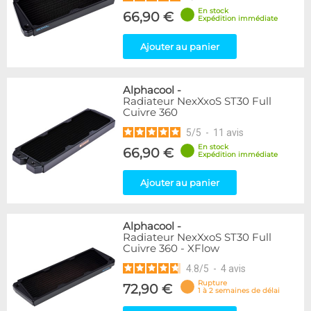
En stock
66,90 €
Expédition immédiate
Ajouter au panier
Alphacool
-
Radiateur NexXxoS ST30 Full
Cuivre 360
5
/
5
-
11
avis
En stock
66,90 €
Expédition immédiate
Ajouter au panier
Alphacool
-
Radiateur NexXxoS ST30 Full
Cuivre 360 - XFlow
4.8
/
5
-
4
avis
Rupture
72,90 €
1 à 2 semaines de délai