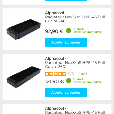
Alphacool
-
Radiateur NexXxoS HPE-45 Full
Cuivre 240
En stock
92,90 €
Expédition immédiate
Ajouter au panier
Alphacool
-
Radiateur NexXxoS HPE-45 Full
Cuivre 360
5
/
5
-
1
avis
En stock
121,90 €
Expédition immédiate
Ajouter au panier
Alphacool
-
Radiateur NexXxoS HPE-45 Full