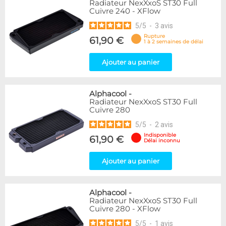
Radiateur NexXxoS ST30 Full
Cuivre 240 - XFlow
5
/
5
-
3
avis
Rupture
61,90 €
1 à 2 semaines de délai
Ajouter au panier
Alphacool
-
Radiateur NexXxoS ST30 Full
Cuivre 280
5
/
5
-
2
avis
Indisponible
61,90 €
Délai inconnu
Ajouter au panier
Alphacool
-
Radiateur NexXxoS ST30 Full
Cuivre 280 - XFlow
5
/
5
-
1
avis