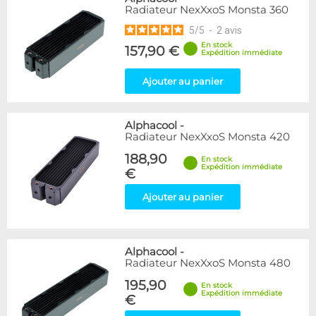
Radiateur NexXxoS Monsta 360
5
/
5
-
2
avis
En stock
157,90 €
Expédition immédiate
Ajouter au panier
Alphacool
-
Radiateur NexXxoS Monsta 420
188,90
En stock
Expédition immédiate
€
Ajouter au panier
Alphacool
-
Radiateur NexXxoS Monsta 480
195,90
En stock
Expédition immédiate
€