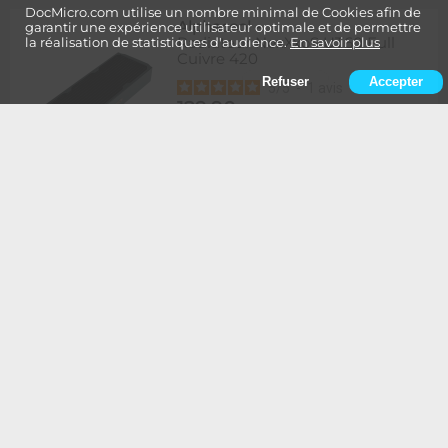
DocMicro.com utilise un nombre minimal de Cookies afin de
Alphacool
-
garantir une expérience utilisateur optimale et de permettre
Radiateur NexXxoS UT60 Full
la réalisation de statistiques d'audience.
En savoir plus
Cuivre 420
Refuser
Accepter
5
/
5
-
1
avis
129,90
Rupture
1 à 2 semaines de délai
€
Ajouter au panier
Alphacool
-
Radiateur NexXxoS UT60 Full
Cuivre 420 - Edition Spéciale
BLANC
134,90
Rupture
1 à 2 semaines de délai
€
Ajouter au panier
Alphacool
-
Radiateur NexXxoS UT60 Full