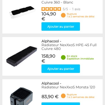
Cuivre 360 - Blanc
5
/
5
-
1
avis
104,90
Rupture
1 à 2 semaines de délai
€
Ajouter au panier
Alphacool
-
Radiateur NexXxoS HPE-45 Full
Cuivre 480
158,90
En stock
Expédition immédiate
€
Ajouter au panier
Alphacool
-
Radiateur NexXxoS Monsta 120
Rupture
83,90 €
1 à 2 semaines de délai