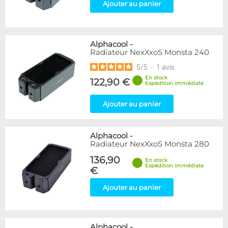
Ajouter au panier
Alphacool
-
Radiateur NexXxoS Monsta 240
5
/
5
-
1
avis
En stock
122,90 €
Expédition immédiate
Ajouter au panier
Alphacool
-
Radiateur NexXxoS Monsta 280
136,90
En stock
Expédition immédiate
€
Ajouter au panier
Alphacool
-