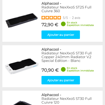
Alphacool
-
Radiateur NexXxoS ST25 Full
Cuivre 360
5
/
5
-
2
avis
En stock
72,90 €
Expédition immédiate
Ajouter au panier
Alphacool
-
Radiateur NexXxoS ST30 Full
Copper 240mm Radiator V.2
Special Edition - Blanc
En stock
70,90 €
Expédition immédiate
Ajouter au panier
Alphacool
-
Radiateur NexXxoS ST30 Full
Cuivre 120