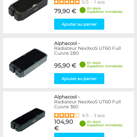
5
/
5
-
1
avis
En stock
79,90 €
Expédition immédiate
Ajouter au panier
Alphacool
-
Radiateur NexXxoS UT60 Full
Cuivre 280
En stock
95,90 €
Expédition immédiate
Ajouter au panier
Alphacool
-
Radiateur NexXxoS UT60 Full
Cuivre 360
4
/
5
-
3
avis
104,90
En stock
Expédition immédiate
€