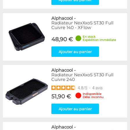
Alphacool
-
Radiateur NexXxoS ST30 Full
Cuivre 140 - XFlow
En stock
48,90 €
Expédition immédiate
Ajouter au panier
Alphacool
-
Radiateur NexXxoS ST30 Full
Cuivre 240
4.8
/
5
-
4
avis
Indisponible
51,90 €
Délai inconnu
Ajouter au panier
Alphacool
-