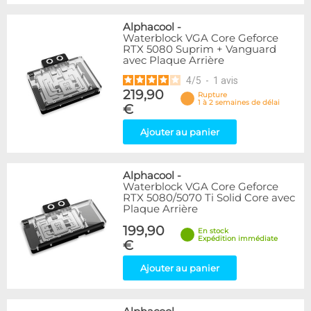
Alphacool
-
Waterblock VGA Core Geforce
RTX 5080 Suprim + Vanguard
avec Plaque Arrière
4
/
5
-
1
avis
219,90
Rupture
1 à 2 semaines de délai
€
Ajouter au panier
Alphacool
-
Waterblock VGA Core Geforce
RTX 5080/5070 Ti Solid Core avec
Plaque Arrière
199,90
En stock
Expédition immédiate
€
Ajouter au panier