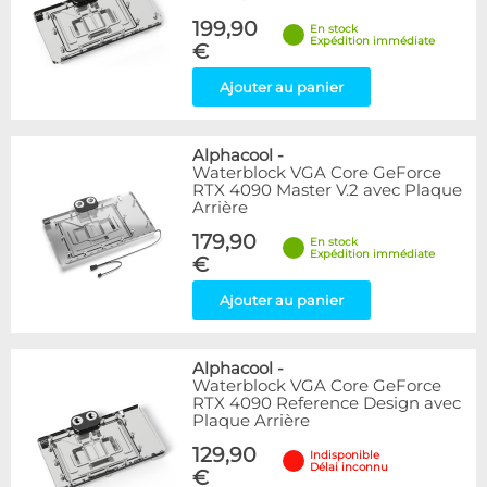
199,90
En stock
Expédition immédiate
€
Ajouter au panier
Alphacool
-
Waterblock VGA Core GeForce
RTX 4090 Master V.2 avec Plaque
Arrière
179,90
En stock
Expédition immédiate
€
Ajouter au panier
Alphacool
-
Waterblock VGA Core GeForce
RTX 4090 Reference Design avec
Plaque Arrière
129,90
Indisponible
Délai inconnu
€