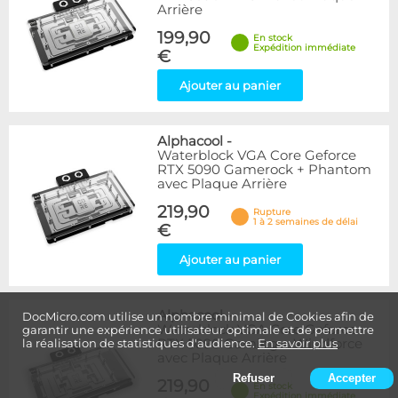
Arrière
199,90
En stock
Expédition immédiate
€
Ajouter au panier
Alphacool
-
Waterblock VGA Core Geforce
RTX 5090 Gamerock + Phantom
avec Plaque Arrière
219,90
Rupture
1 à 2 semaines de délai
€
Ajouter au panier
Alphacool
-
DocMicro.com utilise un nombre minimal de Cookies afin de
Waterblock VGA Core Geforce
garantir une expérience utilisateur optimale et de permettre
RTX 5090 Gaming + Windforce
la réalisation de statistiques d'audience.
En savoir plus
avec Plaque Arrière
Refuser
Accepter
219,90
En stock
Expédition immédiate