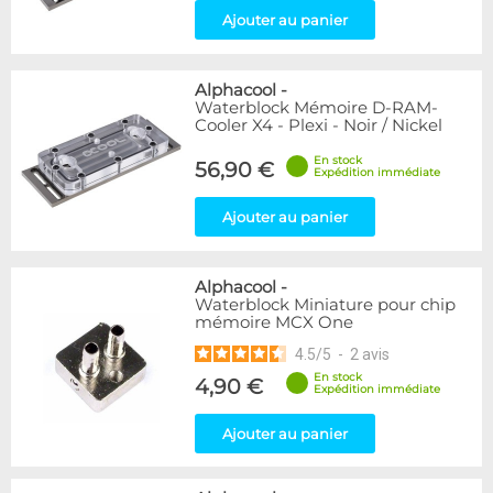
Ajouter au panier
Alphacool
-
Waterblock Mémoire D-RAM-
Cooler X4 - Plexi - Noir / Nickel
En stock
56,90 €
Expédition immédiate
Ajouter au panier
Alphacool
-
Waterblock Miniature pour chip
mémoire MCX One
4.5
/
5
-
2
avis
En stock
4,90 €
Expédition immédiate
Ajouter au panier