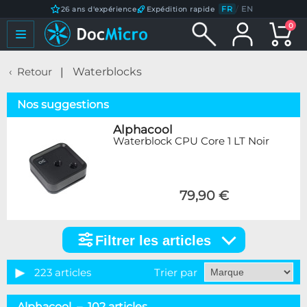
FR
/
EN
26 ans d'expérience
Expédition rapide
0
Retour
Waterblocks
Nos suggestions
Alphacool
Waterblock CPU Core 1 LT Noir
79,90 €
Filtrer les articles
Filtrer
les
articles
223 articles
Trier par
Catégorie
Alphacool – 102 articles