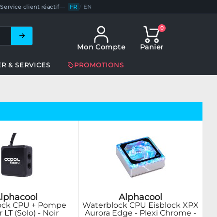
Service client réactif
—
FR
/
EN
0
Mon Compte
Panier
ER & SERVICES
PROMOTIONS
lphacool
Alphacool
ock CPU + Pompe
Waterblock CPU Eisblock XPX
 LT (Solo) - Noir
Aurora Edge - Plexi Chrome -