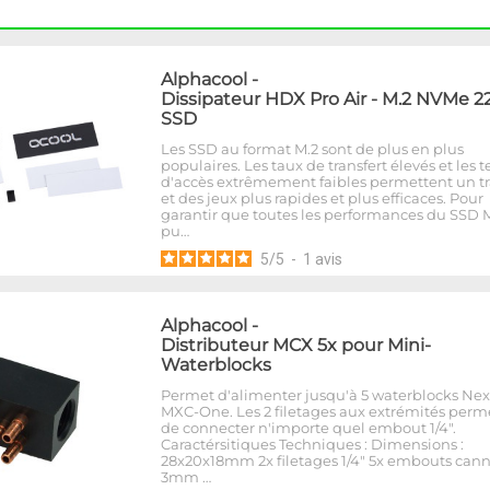
Alphacool
-
Dissipateur HDX Pro Air - M.2 NVMe 2
SSD
Les SSD au format M.2 sont de plus en plus
populaires. Les taux de transfert élevés et les
d'accès extrêmement faibles permettent un tr
et des jeux plus rapides et plus efficaces. Pour
garantir que toutes les performances du SSD 
pu…
5
/
5
-
1
avis
Alphacool
-
Distributeur MCX 5x pour Mini-
Waterblocks
Permet d'alimenter jusqu'à 5 waterblocks Ne
MXC-One. Les 2 filetages aux extrémités perm
de connecter n'importe quel embout 1/4".
Caractérsitiques Techniques : Dimensions :
28x20x18mm 2x filetages 1/4" 5x embouts cann
3mm …