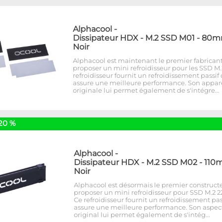
Alphacool
-
Dissipateur HDX - M.2 SSD M01 - 80m
Noir
Alphacool est maintenant le premier fabricant
proposer un mini refroidisseur pour les SSD M.
refroidisseur fournit un refroidissement passif
assure une meilleure performance. Son appa
originale lui permet également de s'intégre…
20 %
Alphacool
-
Dissipateur HDX - M.2 SSD M02 - 110
Noir
Alphacool est désormais le premier construct
proposer un mini refroidisseur pour SSD M.2 22
Ce refroidisseur fournit un refroidissement pas
assure une meilleure performance. Son aspec
original lui permet également de s'intég…