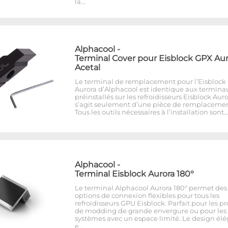
la…
Alphacool
-
Terminal Cover pour Eisblock GPX Aur
Acetal
Le terminal de remplacement pour l’Eisblock
Aurora d’Alphacool est identique aux termina
préinstallés sur les refroidisseurs Eisblock Auror
s’agit seulement d’une pièce de remplacemen
Tous les outils nécessaires à l’installation sont…
Alphacool
-
Terminal Eisblock Aurora 180°
Le terminal Alphacool Aurora 180° permet des
options de connexion flexibles pour tous les
refroidisseurs GPU Eisblock. Parfait pour les pr
de modding de grande envergure ou pour les
systèmes avec un espace limité. Le design él
e…