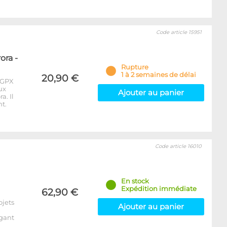
Code article 15951
ora -
Rupture
1 à 2 semaines de délai
20,90 €
 GPX
ux
Ajouter au panier
a. Il
t.
Code article 16010
En stock
Expédition immédiate
62,90 €
ojets
Ajouter au panier
égant