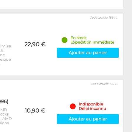
Code article 15944
En stock
Expédition immédiate
22,90 €
timise
5.
Ajouter au panier
 ne
re que
…
Code article 15941
096)
Indisponible
Délai inconnu
 AMD
10,90 €
locks
 : AMD
Ajouter au panier
sions