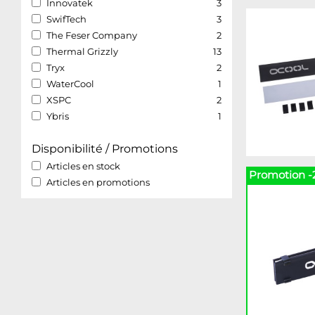
Innovatek
3
SwifTech
3
The Feser Company
2
Thermal Grizzly
13
Tryx
2
WaterCool
1
XSPC
2
Ybris
1
Disponibilité / Promotions
Articles en stock
Promotion -
Articles en promotions