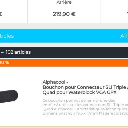
Arrière
€
219,90 €
ticles
Af
– 102 articles
30 %
Alphacool
-
Bouchon pour Connecteur SLI Triple 
Quad pour Waterblock VGA GPX
Ce bouchon permet de fermer une des
entrées/sorties sur les connecteurs SLi Triple o
Quad Alphacool. Caractéristiques Techniques 
Dimensions : 45 x 19,5 x 17mm Matière : plasti