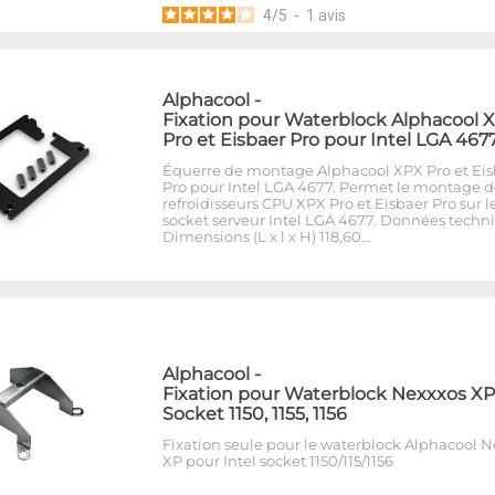
4
/
5
-
1
avis
Alphacool
-
Fixation pour Waterblock Alphacool 
Pro et Eisbaer Pro pour Intel LGA 467
Équerre de montage Alphacool XPX Pro et Eis
Pro pour Intel LGA 4677. Permet le montage d
refroidisseurs CPU XPX Pro et Eisbaer Pro sur l
socket serveur Intel LGA 4677. Données techn
Dimensions (L x l x H) 118,60…
Alphacool
-
Fixation pour Waterblock Nexxxos XP
Socket 1150, 1155, 1156
Fixation seule pour le waterblock Alphacool 
XP pour Intel socket 1150/115/1156