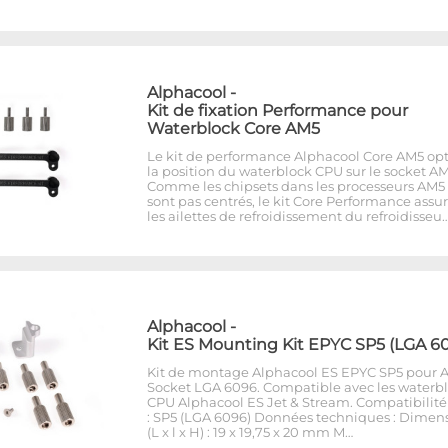
Alphacool
-
Kit de fixation Performance pour
Waterblock Core AM5
Le kit de performance Alphacool Core AM5 op
la position du waterblock CPU sur le socket AM
Comme les chipsets dans les processeurs AM5
sont pas centrés, le kit Core Performance assu
les ailettes de refroidissement du refroidisseu
Alphacool
-
Kit ES Mounting Kit EPYC SP5 (LGA 6
Kit de montage Alphacool ES EPYC SP5 pour
Socket LGA 6096. Compatible avec les waterb
CPU Alphacool ES Jet & Stream. Compatibilité
: SP5 (LGA 6096) Données techniques : Dimen
(L x l x H) : 19 x 19,75 x 20 mm M…