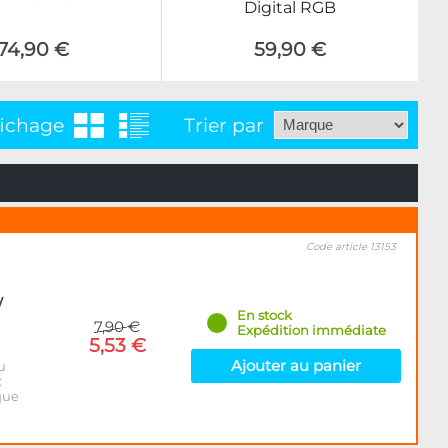
Digital RGB
74,90 €
59,90 €
fichage
Trier par
Code article 13153
/
En stock
7,90 €
Expédition immédiate
5,53 €
Ajouter au panier
u
:
que