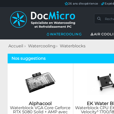
26 ans d'expérience
—
Expéd
WATERCOOLING
AIR COOL
Accueil
Watercooling
Waterblocks
Nos suggestions
Alphacool
EK Water B
Waterblock VGA Core Geforce
Waterblock CPU 
RTX 5080 Solid + AMP avec
Velocity³ 1700/1