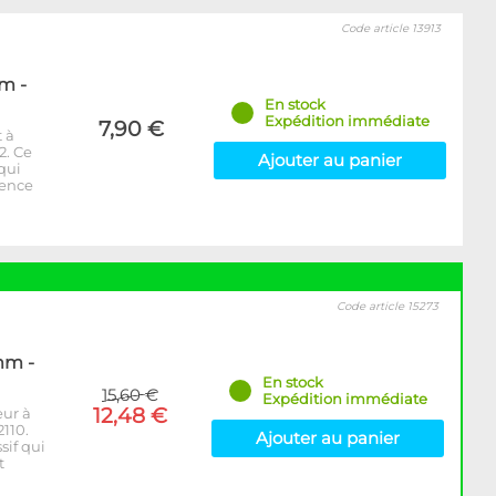
Code article 13913
m -
En stock
Expédition immédiate
7,90 €
 à
2. Ce
Ajouter au panier
 qui
rence
Code article 15273
mm -
En stock
15,60 €
Expédition immédiate
12,48 €
eur à
110.
Ajouter au panier
sif qui
t