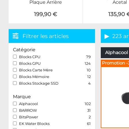
Plaque Arrière
Acetal
199,90 €
135,90 
Filtrer les articles
223 ar
Catégorie
Alphacool 
Blocks CPU
79
Promotion -
Blocks GPU
124
Blocks Carte Mère
10
Blocks Mémoire
12
Blocks Stockage SSD
4
Marque
Alphacool
102
BARROW
31
BitsPower
2
EK Water Blocks
61