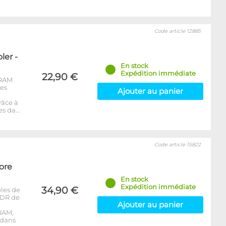
Code article 12885
er -
En stock
Expédition immédiate
22,90 €
-RAM
les
Ajouter au panier
râce à
es da…
Code article 15822
ore
En stock
Expédition immédiate
34,90 €
les de
DDR de
Ajouter au panier
RAM,
 dans