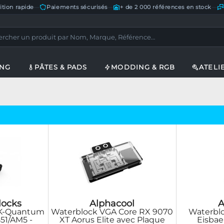
ition rapide
—
Paiements sécurisés
—
+ de 2 000 références en stock
—
ING
PÂTES & PADS
MODDING & RGB
ATELI
locks
Alphacool
A
EK-Quantum
Waterblock VGA Core RX 9070
Waterbl
851/AM5 -
XT Aorus Elite avec Plaque
Eisbaer