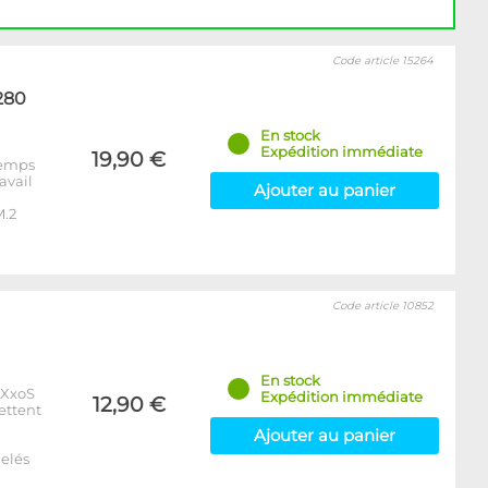
Code article 15264
280
En stock
Expédition immédiate
19,90 €
 temps
avail
Ajouter au panier
M.2
Code article 10852
En stock
xXxoS
Expédition immédiate
12,90 €
ettent
Ajouter au panier
elés