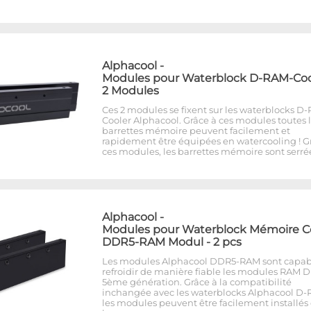
Alphacool
-
Modules pour Waterblock D-RAM-Cool
2 Modules
Ces 2 modules se fixent sur les waterblocks D
Cooler Alphacool. Grâce à ces modules toutes 
barrettes mémoire peuvent facilement et
rapidement être équipées en watercooling ! G
ces modules, les barrettes mémoire sont serré
Alphacool
-
Modules pour Waterblock Mémoire C
DDR5-RAM Modul - 2 pcs
Les modules Alphacool DDR5-RAM sont capab
refroidir de manière fiable les modules RAM 
5ème génération. Grâce à la compatibilité
inchangée avec les waterblocks Alphacool D-
les modules peuvent être facilement installés