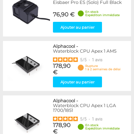
Eisbaer Pro ES (Solo) Full Black
En stock
76,90 €
Expédition immédiate
Ajouter au panier
Alphacool
-
Waterblock CPU Apex 1 AM5
5
/
5
-
1
avis
178,90
Rupture
1 à 2 semaines de délai
€
Ajouter au panier
Alphacool
-
Waterblock CPU Apex 1 LGA
1700/1851
5
/
5
-
1
avis
178,90
En stock
Expédition immédiate
€