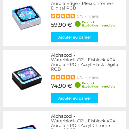
Aurora Edge - Plexi Chrome -
Digital RGB
5
/
5
-
3
avis
En stock
59,90 €
Expédition immédiate
Ajouter au panier
Alphacool
-
Waterblock CPU Eisblock XPX
Aurora PRO - Acryl Black Digital
RGB
5
/
5
-
3
avis
En stock
74,90 €
Expédition immédiate
Ajouter au panier
Alphacool
-
Waterblock CPU Eisblock XPX
Aurora PRO - Acryl Chrome