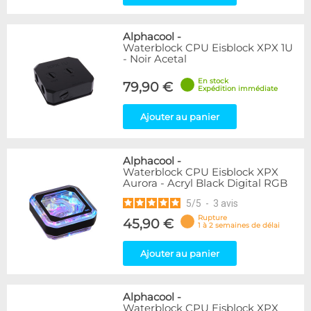
Alphacool
-
Waterblock CPU Eisblock XPX 1U
- Noir Acetal
En stock
79,90 €
Expédition immédiate
Ajouter au panier
Alphacool
-
Waterblock CPU Eisblock XPX
Aurora - Acryl Black Digital RGB
5
/
5
-
3
avis
Rupture
45,90 €
1 à 2 semaines de délai
Ajouter au panier
Alphacool
-
Waterblock CPU Eisblock XPX