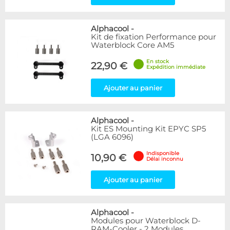
Alphacool
-
Kit de fixation Performance pour
Waterblock Core AM5
En stock
22,90 €
Expédition immédiate
Ajouter au panier
Alphacool
-
Kit ES Mounting Kit EPYC SP5
(LGA 6096)
Indisponible
10,90 €
Délai inconnu
Ajouter au panier
Alphacool
-
Modules pour Waterblock D-
RAM-Cooler - 2 Modules