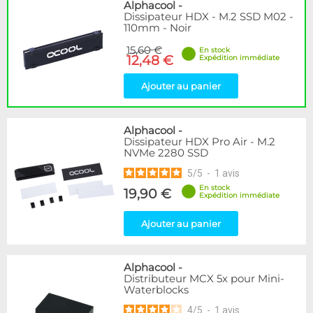
Disponibilité / Promotions
Alphacool
-
Dissipateur HDX - M.2 SSD M02 -
Articles en stock
110mm - Noir
Articles en promotions
15,60 €
En stock
12,48 €
Expédition immédiate
Appliquer
Ajouter au panier
Alphacool
-
Dissipateur HDX Pro Air - M.2
NVMe 2280 SSD
5
/
5
-
1
avis
En stock
19,90 €
Expédition immédiate
Ajouter au panier
Alphacool
-
Distributeur MCX 5x pour Mini-
Waterblocks
4
/
5
-
1
avis