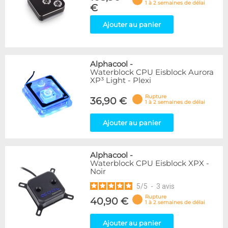
1 à 2 semaines de délai
€
Ajouter au panier
Alphacool
-
Waterblock CPU Eisblock Aurora
XP³ Light - Plexi
Rupture
36,90 €
1 à 2 semaines de délai
Ajouter au panier
Alphacool
-
Waterblock CPU Eisblock XPX -
Noir
5
/
5
-
3
avis
Rupture
40,90 €
1 à 2 semaines de délai
Ajouter au panier