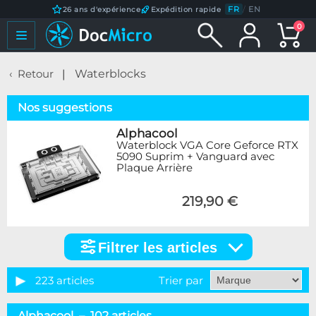
FR
/
EN
26 ans d'expérience
Expédition rapide
0
Retour
Waterblocks
Nos suggestions
Alphacool
Waterblock VGA Core Geforce RTX
5090 Suprim + Vanguard avec
Plaque Arrière
219,90 €
Filtrer les articles
Filtrer
les
articles
223 articles
Trier par
Catégorie
Alphacool – 102 articles