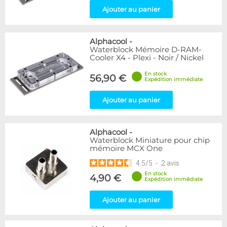
Ajouter au panier
Alphacool
-
Waterblock Mémoire D-RAM-
Cooler X4 - Plexi - Noir / Nickel
En stock
56,90 €
Expédition immédiate
Ajouter au panier
Alphacool
-
Waterblock Miniature pour chip
mémoire MCX One
4.5
/
5
-
2
avis
En stock
4,90 €
Expédition immédiate
Ajouter au panier