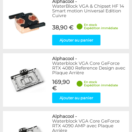
Alphacool
-
WaterBlock VGA & Chipset HF 14
Smart motion Universal Edition
Cuivre
En stock
38,90 €
Expédition immédiate
Ajouter au panier
Alphacool
-
Waterblock VGA Core GeForce
RTX 4080 Reference Design avec
Plaque Arrière
169,90
En stock
Expédition immédiate
€
Ajouter au panier
Alphacool
-
Waterblock VGA Core GeForce
RTX 4090 AMP avec Plaque
Arrière