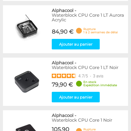
Alphacool
-
Waterblock CPU Core 1 LT Aurora
Acrylic
Rupture
84,90 €
1 à 2 semaines de délai
Ajouter au panier
Alphacool
-
Waterblock CPU Core 1 LT Noir
4.7
/
5
-
3
avis
En stock
79,90 €
Expédition immédiate
Ajouter au panier
Alphacool
-
Waterblock CPU Core 1 Noir
105,90
Rupture