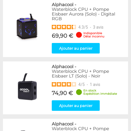
Alphacool
-
Waterblock CPU + Pompe
Eisbaer Aurora (Solo) - Digital
RGB
4.3
/
5
-
3
avis
Indisponible
69,90 €
Délai inconnu
Ajouter au panier
Alphacool
-
Waterblock CPU + Pompe
Eisbaer LT (Solo) - Noir
4
/
5
-
1
avis
En stock
74,90 €
Expédition immédiate
Ajouter au panier
Alphacool
-
Waterblock CPU + Pompe