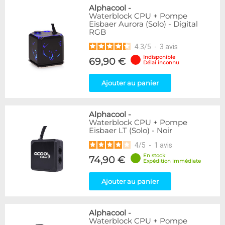
Alphacool
-
Waterblock CPU + Pompe
Eisbaer Aurora (Solo) - Digital
RGB
4.3
/
5
-
3
avis
Indisponible
69,90 €
Délai inconnu
Ajouter au panier
Alphacool
-
Waterblock CPU + Pompe
Eisbaer LT (Solo) - Noir
4
/
5
-
1
avis
En stock
74,90 €
Expédition immédiate
Ajouter au panier
Alphacool
-
Waterblock CPU + Pompe