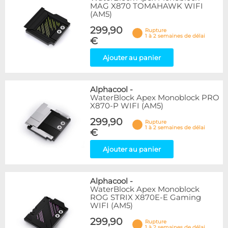
MAG X870 TOMAHAWK WIFI
(AM5)
299,90
Rupture
1 à 2 semaines de délai
€
Ajouter au panier
Alphacool
-
WaterBlock Apex Monoblock PRO
X870-P WIFI (AM5)
299,90
Rupture
1 à 2 semaines de délai
€
Ajouter au panier
Alphacool
-
WaterBlock Apex Monoblock
ROG STRIX X870E-E Gaming
WIFI (AM5)
299,90
Rupture
1 à 2 semaines de délai