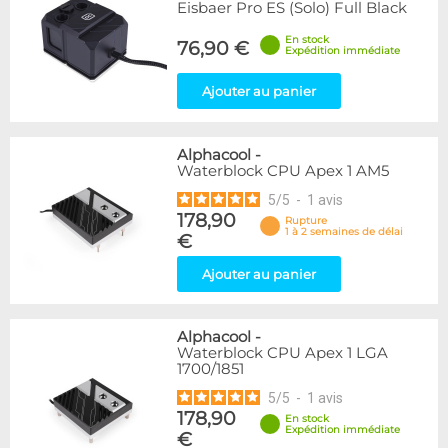
Eisbaer Pro ES (Solo) Full Black
En stock
76,90 €
Expédition immédiate
Ajouter au panier
Alphacool
-
Waterblock CPU Apex 1 AM5
5
/
5
-
1
avis
178,90
Rupture
1 à 2 semaines de délai
€
Ajouter au panier
Alphacool
-
Waterblock CPU Apex 1 LGA
1700/1851
5
/
5
-
1
avis
178,90
En stock
Expédition immédiate
€