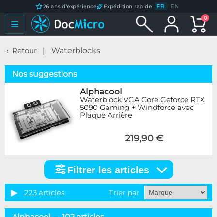
FR
/
EN
26 ans d'expérience
Expédition rapide
0
Retour
Waterblocks
Nos suggestions
Alphacool
Waterblock VGA Core Geforce RTX
5090 Gaming + Windforce avec
Plaque Arrière
219,90 €
Filtrer les articles
Filtrer
les
articles
223 articles
Trier par
Catégorie
Alphacool – 102 articles