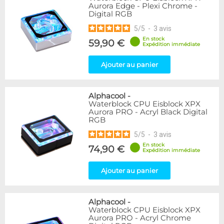
Aurora Edge - Plexi Chrome -
Digital RGB
5
/
5
-
3
avis
En stock
59,90 €
Expédition immédiate
Ajouter au panier
Alphacool
-
Waterblock CPU Eisblock XPX
Aurora PRO - Acryl Black Digital
RGB
5
/
5
-
3
avis
En stock
74,90 €
Expédition immédiate
Ajouter au panier
Alphacool
-
Waterblock CPU Eisblock XPX
Aurora PRO - Acryl Chrome