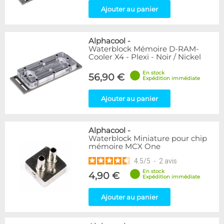
Ajouter au panier
Alphacool
-
Waterblock Mémoire D-RAM-
Cooler X4 - Plexi - Noir / Nickel
En stock
56,90 €
Expédition immédiate
Ajouter au panier
Alphacool
-
Waterblock Miniature pour chip
mémoire MCX One
4.5
/
5
-
2
avis
En stock
4,90 €
Expédition immédiate
Ajouter au panier