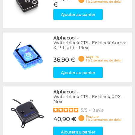
1 à 2 semaines de délai
€
Ajouter au panier
Alphacool
-
Waterblock CPU Eisblock Aurora
XP³ Light - Plexi
Rupture
36,90 €
1 à 2 semaines de délai
Ajouter au panier
Alphacool
-
Waterblock CPU Eisblock XPX -
Noir
5
/
5
-
3
avis
Rupture
40,90 €
1 à 2 semaines de délai
Ajouter au panier