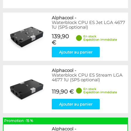
Alphacool
-
Waterblock CPU ES Jet LGA 4677
1U (SP5 optional)
139,90
En stock
Expédition immédiate
€
Ajouter au panier
Alphacool
-
Waterblock CPU ES Stream LGA
4677 1U (SP5 optional)
En stock
119,90 €
Expédition immédiate
Ajouter au panier
Promotion -15 %
Alphacool
-