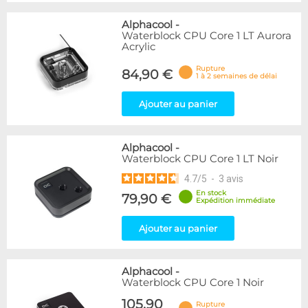
Alphacool
-
Waterblock CPU Core 1 LT Aurora
Acrylic
Rupture
84,90 €
1 à 2 semaines de délai
Ajouter au panier
Alphacool
-
Waterblock CPU Core 1 LT Noir
4.7
/
5
-
3
avis
En stock
79,90 €
Expédition immédiate
Ajouter au panier
Alphacool
-
Waterblock CPU Core 1 Noir
105,90
Rupture