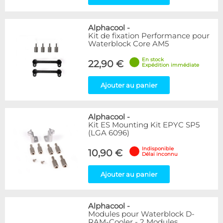
Alphacool
-
Kit de fixation Performance pour
Waterblock Core AM5
En stock
22,90 €
Expédition immédiate
Ajouter au panier
Alphacool
-
Kit ES Mounting Kit EPYC SP5
(LGA 6096)
Indisponible
10,90 €
Délai inconnu
Ajouter au panier
Alphacool
-
Modules pour Waterblock D-
RAM-Cooler - 2 Modules