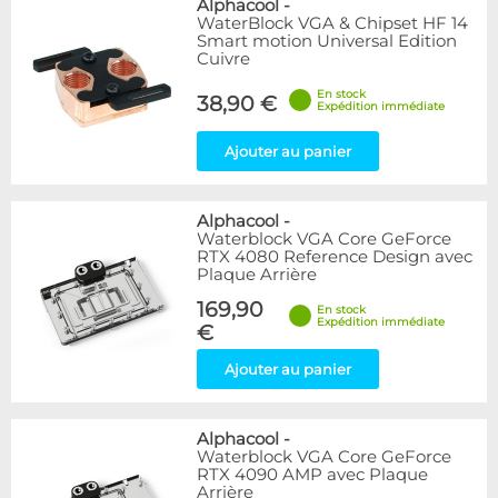
Alphacool
-
WaterBlock VGA & Chipset HF 14
Smart motion Universal Edition
Cuivre
En stock
38,90 €
Expédition immédiate
Ajouter au panier
Alphacool
-
Waterblock VGA Core GeForce
RTX 4080 Reference Design avec
Plaque Arrière
169,90
En stock
Expédition immédiate
€
Ajouter au panier
Alphacool
-
Waterblock VGA Core GeForce
RTX 4090 AMP avec Plaque
Arrière