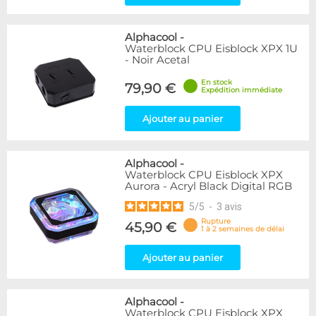
Alphacool
-
Waterblock CPU Eisblock XPX 1U
- Noir Acetal
En stock
79,90 €
Expédition immédiate
Ajouter au panier
Alphacool
-
Waterblock CPU Eisblock XPX
Aurora - Acryl Black Digital RGB
5
/
5
-
3
avis
Rupture
45,90 €
1 à 2 semaines de délai
Ajouter au panier
Alphacool
-
Waterblock CPU Eisblock XPX