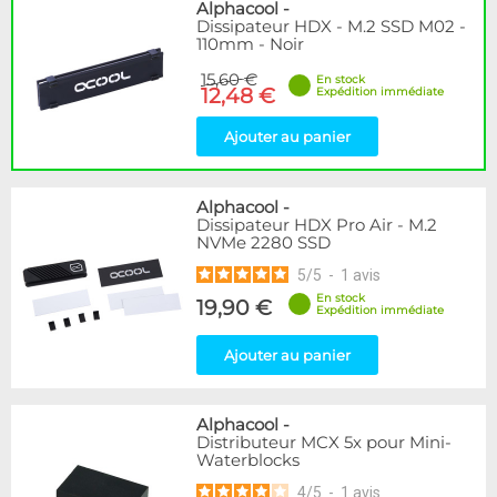
Disponibilité / Promotions
Alphacool
-
Dissipateur HDX - M.2 SSD M02 -
Articles en stock
110mm - Noir
Articles en promotions
15,60 €
En stock
12,48 €
Expédition immédiate
Appliquer
Ajouter au panier
Alphacool
-
Dissipateur HDX Pro Air - M.2
NVMe 2280 SSD
5
/
5
-
1
avis
En stock
19,90 €
Expédition immédiate
Ajouter au panier
Alphacool
-
Distributeur MCX 5x pour Mini-
Waterblocks
4
/
5
-
1
avis