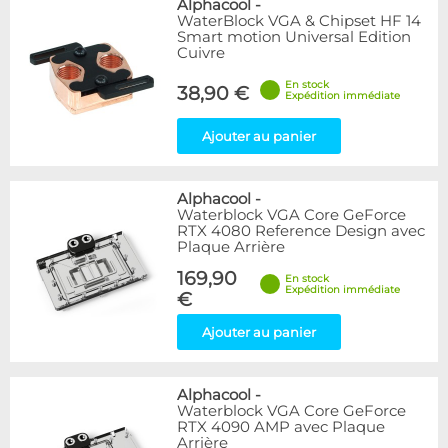
Alphacool
-
WaterBlock VGA & Chipset HF 14
Smart motion Universal Edition
Cuivre
En stock
38,90 €
Expédition immédiate
Ajouter au panier
Alphacool
-
Waterblock VGA Core GeForce
RTX 4080 Reference Design avec
Plaque Arrière
169,90
En stock
Expédition immédiate
€
Ajouter au panier
Alphacool
-
Waterblock VGA Core GeForce
RTX 4090 AMP avec Plaque
Arrière