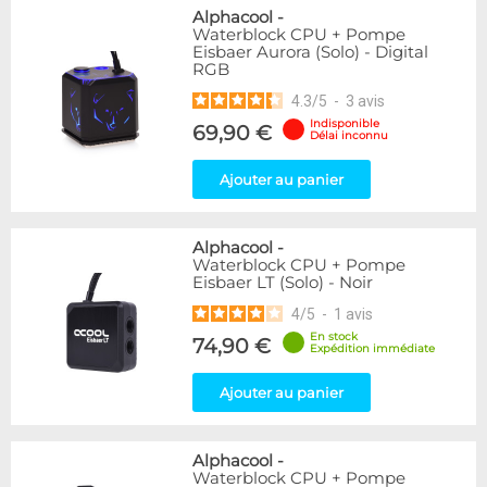
Alphacool
-
Waterblock CPU + Pompe
Eisbaer Aurora (Solo) - Digital
RGB
4.3
/
5
-
3
avis
Indisponible
69,90 €
Délai inconnu
Ajouter au panier
Alphacool
-
Waterblock CPU + Pompe
Eisbaer LT (Solo) - Noir
4
/
5
-
1
avis
En stock
74,90 €
Expédition immédiate
Ajouter au panier
Alphacool
-
Waterblock CPU + Pompe