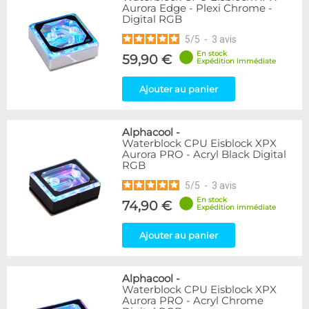
Aurora Edge - Plexi Chrome -
Digital RGB
5
/
5
-
3
avis
En stock
59,90 €
Expédition immédiate
Ajouter au panier
Alphacool
-
Waterblock CPU Eisblock XPX
Aurora PRO - Acryl Black Digital
RGB
5
/
5
-
3
avis
En stock
74,90 €
Expédition immédiate
Ajouter au panier
Alphacool
-
Waterblock CPU Eisblock XPX
Aurora PRO - Acryl Chrome