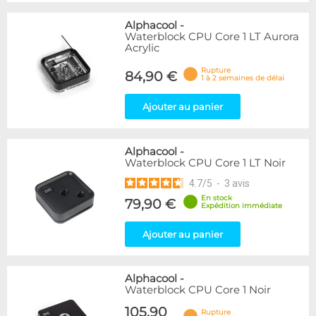
Alphacool
-
Waterblock CPU Core 1 LT Aurora
Acrylic
Rupture
84,90 €
1 à 2 semaines de délai
Ajouter au panier
Alphacool
-
Waterblock CPU Core 1 LT Noir
4.7
/
5
-
3
avis
En stock
79,90 €
Expédition immédiate
Ajouter au panier
Alphacool
-
Waterblock CPU Core 1 Noir
105,90
Rupture