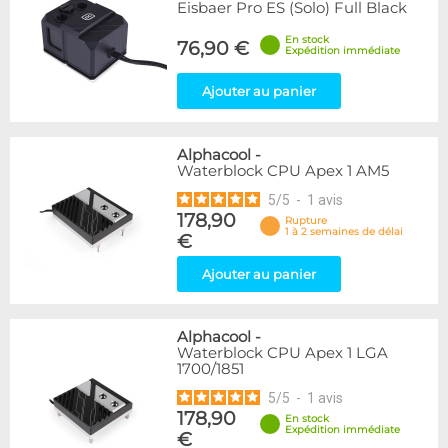
Eisbaer Pro ES (Solo) Full Black
En stock
76,90 €
Expédition immédiate
Ajouter au panier
Alphacool
-
Waterblock CPU Apex 1 AM5
5
/
5
-
1
avis
178,90
Rupture
1 à 2 semaines de délai
€
Ajouter au panier
Alphacool
-
Waterblock CPU Apex 1 LGA
1700/1851
5
/
5
-
1
avis
178,90
En stock
Expédition immédiate
€