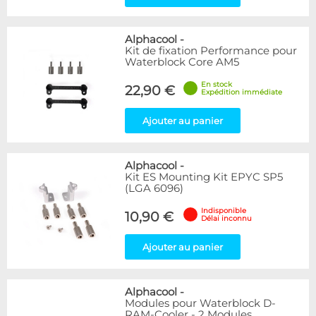
Alphacool
-
Kit de fixation Performance pour
Waterblock Core AM5
En stock
22,90 €
Expédition immédiate
Ajouter au panier
Alphacool
-
Kit ES Mounting Kit EPYC SP5
(LGA 6096)
Indisponible
10,90 €
Délai inconnu
Ajouter au panier
Alphacool
-
Modules pour Waterblock D-
RAM-Cooler - 2 Modules