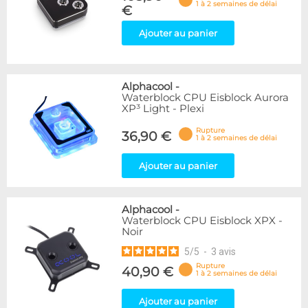
1 à 2 semaines de délai
€
Ajouter au panier
Alphacool
-
Waterblock CPU Eisblock Aurora
XP³ Light - Plexi
Rupture
36,90 €
1 à 2 semaines de délai
Ajouter au panier
Alphacool
-
Waterblock CPU Eisblock XPX -
Noir
5
/
5
-
3
avis
Rupture
40,90 €
1 à 2 semaines de délai
Ajouter au panier