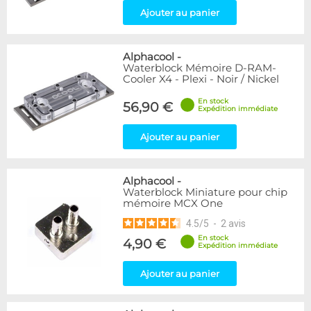
Ajouter au panier
Alphacool
-
Waterblock Mémoire D-RAM-
Cooler X4 - Plexi - Noir / Nickel
En stock
56,90 €
Expédition immédiate
Ajouter au panier
Alphacool
-
Waterblock Miniature pour chip
mémoire MCX One
4.5
/
5
-
2
avis
En stock
4,90 €
Expédition immédiate
Ajouter au panier