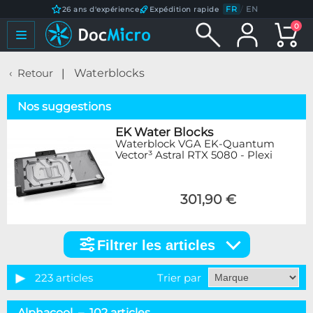
FR
/
EN
26 ans d'expérience
Expédition rapide
0
Retour
Waterblocks
Nos suggestions
EK Water Blocks
Waterblock VGA EK-Quantum
Vector³ Astral RTX 5080 - Plexi
301,90 €
Filtrer les articles
Filtrer
les
articles
223 articles
Trier par
Catégorie
Alphacool – 102 articles