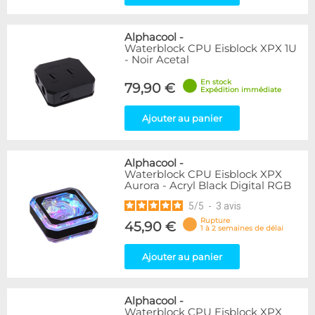
Alphacool
-
Waterblock CPU Eisblock XPX 1U
- Noir Acetal
En stock
79,90 €
Expédition immédiate
Ajouter au panier
Alphacool
-
Waterblock CPU Eisblock XPX
Aurora - Acryl Black Digital RGB
5
/
5
-
3
avis
Rupture
45,90 €
1 à 2 semaines de délai
Ajouter au panier
Alphacool
-
Waterblock CPU Eisblock XPX