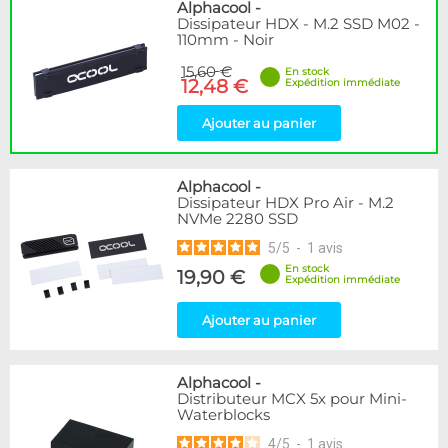
Disponibilité / Promotions
Alphacool
-
Dissipateur HDX - M.2 SSD M02 -
Articles en stock
110mm - Noir
Articles en promotions
15,60 €
En stock
12,48 €
Expédition immédiate
Appliquer
Ajouter au panier
Alphacool
-
Dissipateur HDX Pro Air - M.2
NVMe 2280 SSD
5
/
5
-
1
avis
En stock
19,90 €
Expédition immédiate
Ajouter au panier
Alphacool
-
Distributeur MCX 5x pour Mini-
Waterblocks
4
/
5
-
1
avis