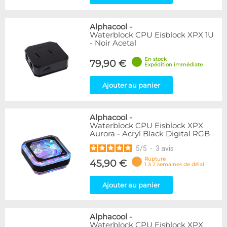
Alphacool
-
Waterblock CPU Eisblock XPX 1U
- Noir Acetal
En stock
79,90 €
Expédition immédiate
Ajouter au panier
Alphacool
-
Waterblock CPU Eisblock XPX
Aurora - Acryl Black Digital RGB
5
/
5
-
3
avis
Rupture
45,90 €
1 à 2 semaines de délai
Ajouter au panier
Alphacool
-
Waterblock CPU Eisblock XPX