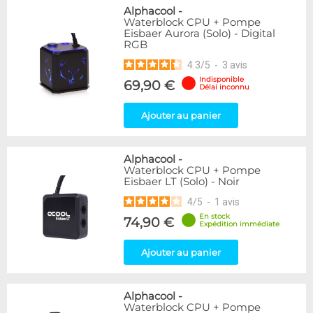
Alphacool
-
Waterblock CPU + Pompe
Eisbaer Aurora (Solo) - Digital
RGB
4.3
/
5
-
3
avis
Indisponible
69,90 €
Délai inconnu
Ajouter au panier
Alphacool
-
Waterblock CPU + Pompe
Eisbaer LT (Solo) - Noir
4
/
5
-
1
avis
En stock
74,90 €
Expédition immédiate
Ajouter au panier
Alphacool
-
Waterblock CPU + Pompe