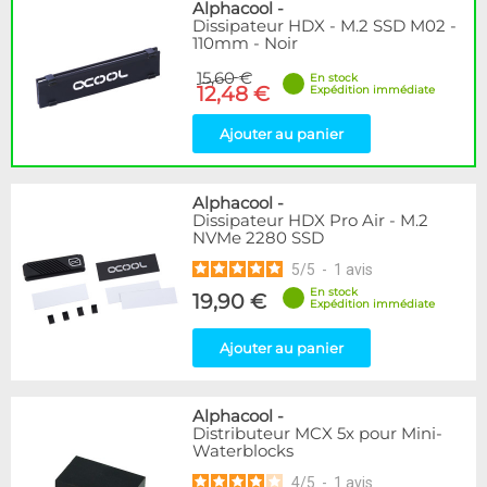
Disponibilité / Promotions
Alphacool
-
Dissipateur HDX - M.2 SSD M02 -
Articles en stock
110mm - Noir
Articles en promotions
15,60 €
En stock
12,48 €
Expédition immédiate
Appliquer
Ajouter au panier
Alphacool
-
Dissipateur HDX Pro Air - M.2
NVMe 2280 SSD
5
/
5
-
1
avis
En stock
19,90 €
Expédition immédiate
Ajouter au panier
Alphacool
-
Distributeur MCX 5x pour Mini-
Waterblocks
4
/
5
-
1
avis