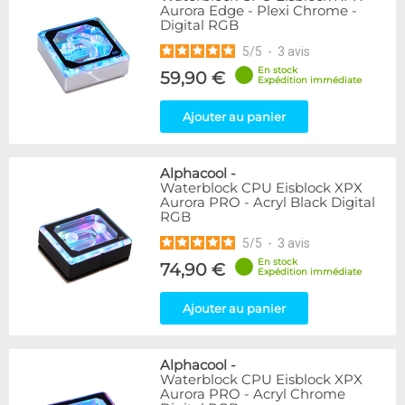
Aurora Edge - Plexi Chrome -
Digital RGB
5
/
5
-
3
avis
En stock
59,90 €
Expédition immédiate
Ajouter au panier
Alphacool
-
Waterblock CPU Eisblock XPX
Aurora PRO - Acryl Black Digital
RGB
5
/
5
-
3
avis
En stock
74,90 €
Expédition immédiate
Ajouter au panier
Alphacool
-
Waterblock CPU Eisblock XPX
Aurora PRO - Acryl Chrome