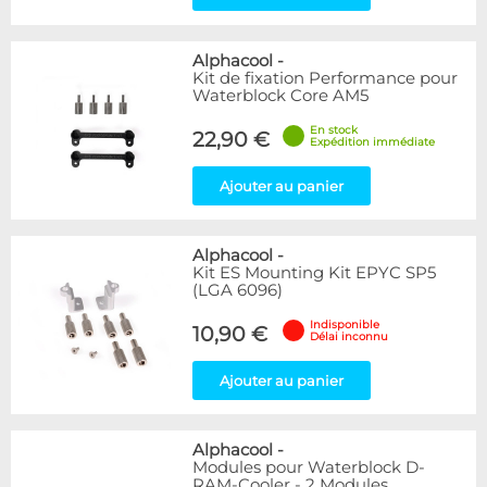
Alphacool
-
Kit de fixation Performance pour
Waterblock Core AM5
En stock
22,90 €
Expédition immédiate
Ajouter au panier
Alphacool
-
Kit ES Mounting Kit EPYC SP5
(LGA 6096)
Indisponible
10,90 €
Délai inconnu
Ajouter au panier
Alphacool
-
Modules pour Waterblock D-
RAM-Cooler - 2 Modules