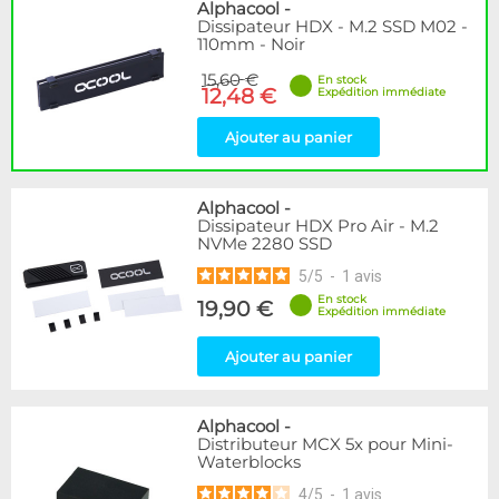
Disponibilité / Promotions
Alphacool
-
Dissipateur HDX - M.2 SSD M02 -
Articles en stock
110mm - Noir
Articles en promotions
15,60 €
En stock
12,48 €
Expédition immédiate
Appliquer
Ajouter au panier
Alphacool
-
Dissipateur HDX Pro Air - M.2
NVMe 2280 SSD
5
/
5
-
1
avis
En stock
19,90 €
Expédition immédiate
Ajouter au panier
Alphacool
-
Distributeur MCX 5x pour Mini-
Waterblocks
4
/
5
-
1
avis