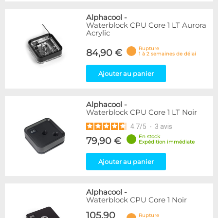
Alphacool
-
Waterblock CPU Core 1 LT Aurora
Acrylic
Rupture
84,90 €
1 à 2 semaines de délai
Ajouter au panier
Alphacool
-
Waterblock CPU Core 1 LT Noir
4.7
/
5
-
3
avis
En stock
79,90 €
Expédition immédiate
Ajouter au panier
Alphacool
-
Waterblock CPU Core 1 Noir
105,90
Rupture