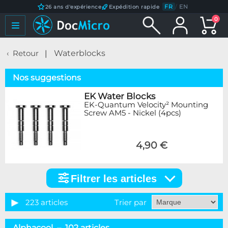
FR
/
EN
26 ans d'expérience
Expédition rapide
0
Retour
Waterblocks
Nos suggestions
EK Water Blocks
EK-Quantum Velocity² Mounting
Screw AM5 - Nickel (4pcs)
4,90 €
Filtrer les articles
Filtrer
les
articles
223 articles
Trier par
Catégorie
Alphacool – 102 articles