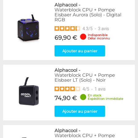
Alphacool
-
Waterblock CPU + Pompe
Eisbaer Aurora (Solo) - Digital
RGB
4.3
/
5
-
3
avis
Indisponible
69,90 €
Délai inconnu
Ajouter au panier
Alphacool
-
Waterblock CPU + Pompe
Eisbaer LT (Solo) - Noir
4
/
5
-
1
avis
En stock
74,90 €
Expédition immédiate
Ajouter au panier
Alphacool
-
Waterblock CPU + Pompe