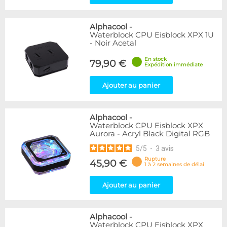
Alphacool
-
Waterblock CPU Eisblock XPX 1U
- Noir Acetal
En stock
79,90 €
Expédition immédiate
Ajouter au panier
Alphacool
-
Waterblock CPU Eisblock XPX
Aurora - Acryl Black Digital RGB
5
/
5
-
3
avis
Rupture
45,90 €
1 à 2 semaines de délai
Ajouter au panier
Alphacool
-
Waterblock CPU Eisblock XPX