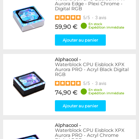
Aurora Edge - Plexi Chrome -
Digital RGB
5
/
5
-
3
avis
En stock
59,90 €
Expédition immédiate
Ajouter au panier
Alphacool
-
Waterblock CPU Eisblock XPX
Aurora PRO - Acryl Black Digital
RGB
5
/
5
-
3
avis
En stock
74,90 €
Expédition immédiate
Ajouter au panier
Alphacool
-
Waterblock CPU Eisblock XPX
Aurora PRO - Acryl Chrome