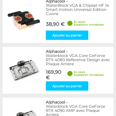
Alphacool
-
WaterBlock VGA & Chipset HF 14
Smart motion Universal Edition
Cuivre
En stock
38,90 €
Expédition immédiate
Ajouter au panier
Alphacool
-
Waterblock VGA Core GeForce
RTX 4080 Reference Design avec
Plaque Arrière
169,90
En stock
Expédition immédiate
€
Ajouter au panier
Alphacool
-
Waterblock VGA Core GeForce
RTX 4090 AMP avec Plaque
Arrière