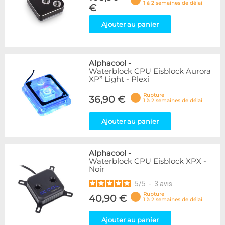
1 à 2 semaines de délai
€
Ajouter au panier
Alphacool
-
Waterblock CPU Eisblock Aurora
XP³ Light - Plexi
Rupture
36,90 €
1 à 2 semaines de délai
Ajouter au panier
Alphacool
-
Waterblock CPU Eisblock XPX -
Noir
5
/
5
-
3
avis
Rupture
40,90 €
1 à 2 semaines de délai
Ajouter au panier