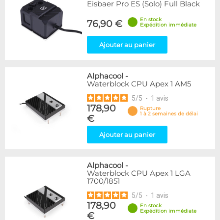
Eisbaer Pro ES (Solo) Full Black
En stock
76,90 €
Expédition immédiate
Ajouter au panier
Alphacool
-
Waterblock CPU Apex 1 AM5
5
/
5
-
1
avis
178,90
Rupture
1 à 2 semaines de délai
€
Ajouter au panier
Alphacool
-
Waterblock CPU Apex 1 LGA
1700/1851
5
/
5
-
1
avis
178,90
En stock
Expédition immédiate
€