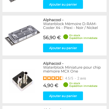
Ajouter au panier
Alphacool
-
Waterblock Mémoire D-RAM-
Cooler X4 - Plexi - Noir / Nickel
En stock
56,90 €
Expédition immédiate
Ajouter au panier
Alphacool
-
Waterblock Miniature pour chip
mémoire MCX One
4.5
/
5
-
2
avis
En stock
4,90 €
Expédition immédiate
Ajouter au panier