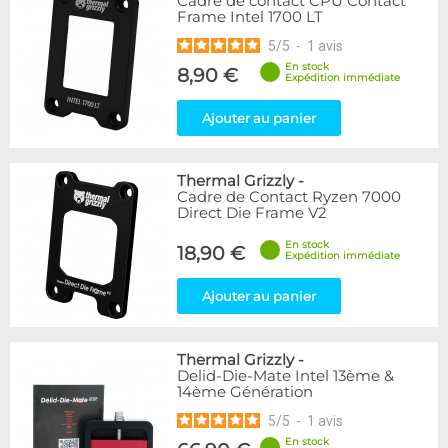
Cadre de contact CPU Contact
Frame Intel 1700 LT
5
/
5
-
1
avis
En stock
8,90 €
Expédition immédiate
Ajouter au panier
Thermal Grizzly
-
Cadre de Contact Ryzen 7000
Direct Die Frame V2
En stock
18,90 €
Expédition immédiate
Ajouter au panier
Thermal Grizzly
-
Delid-Die-Mate Intel 13ème &
14ème Génération
5
/
5
-
1
avis
En stock