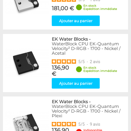
En stock
181,00 €
Expédition immédiate
Ajouter au panier
EK Water Blocks
-
WaterBlock CPU EK-Quantum
Velocity² D-RGB - 1700 - Nickel /
Acetal
5
/
5
-
2
avis
136,90
En stock
Expédition immédiate
€
Ajouter au panier
EK Water Blocks
-
WaterBlock CPU EK-Quantum
Velocity² D-RGB - 1700 - Nickel /
Plexi
5
/
5
-
9
avis
136,90
Indisponible