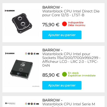
BARROW
-
Waterblock CPU Intel Direct Die
pour Core 12/13 - LTST-B
Indisponible
75,90 €
Délai inconnu
Ajouter au panier
BARROW
-
Waterblock CPU Intel pour
Sockets 115x/1200/1700/x99/x299 -
Afficheur LCD - LRC 2.0 - LTPC-
04N
En stock
85,90 €
Expédition immédiate
Ajouter au panier
BARROW
-
Waterblock CPU Intel Serie M