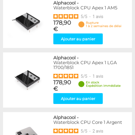
Alphacool
-
Waterblock CPU Apex 1 AM5
5
/
5
-
1
avis
178,90
Rupture
1 à 2 semaines de délai
€
Ajouter au panier
Alphacool
-
Waterblock CPU Apex 1 LGA
1700/1851
5
/
5
-
1
avis
178,90
En stock
Expédition immédiate
€
Ajouter au panier
Alphacool
-
Waterblock CPU Core 1 Argent
5
/
5
-
2
avis