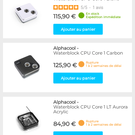
5
/
5
-
1
avis
En stock
115,90 €
Expédition immédiate
Ajouter au panier
Alphacool
-
Waterblock CPU Core 1 Carbon
Rupture
125,90 €
1 à 2 semaines de délai
Ajouter au panier
Alphacool
-
Waterblock CPU Core 1 LT Aurora
Acrylic
Rupture
84,90 €
1 à 2 semaines de délai