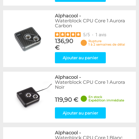
Alphacool
-
Waterblock CPU Core 1 Aurora
Carbon
5
/
5
-
1
avis
136,90
Rupture
1 à 2 semaines de délai
€
Ajouter au panier
Alphacool
-
Waterblock CPU Core 1 Aurora
Noir
En stock
119,90 €
Expédition immédiate
Ajouter au panier
Alphacool
-
Waterblock CPU Core 1 Blanc