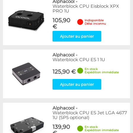
Alphacool
-
Waterblock CPU Eisblock XPX
PRO 1U
105,90
Indisponible
Délai inconnu
€
Ajouter au panier
Alphacool
-
Waterblock CPU ES 1 1U
En stock
125,90 €
Expédition immédiate
Ajouter au panier
Alphacool
-
Waterblock CPU ES Jet LGA 4677
1U (SP5 optional)
139,90
En stock
Expédition immédiate