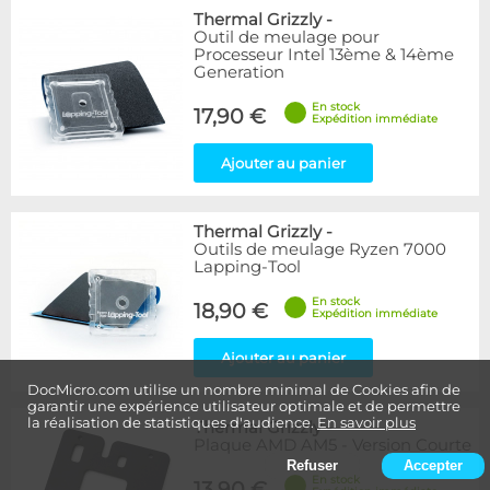
Thermal Grizzly
-
Outil de meulage pour
Processeur Intel 13ème & 14ème
Generation
En stock
17,90 €
Expédition immédiate
Ajouter au panier
Thermal Grizzly
-
Outils de meulage Ryzen 7000
Lapping-Tool
En stock
18,90 €
Expédition immédiate
Ajouter au panier
DocMicro.com utilise un nombre minimal de Cookies afin de
garantir une expérience utilisateur optimale et de permettre
la réalisation de statistiques d'audience.
En savoir plus
Thermal Grizzly
-
Plaque AMD AM5 - Version Courte
Refuser
Accepter
En stock
13,90 €