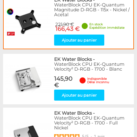
EK Water Blocks
-
WaterBlock CPU EK-Quantum
Magnitude D-RGB - 115x - Nickel /
Acetal
221,90 €
En stock
166,43 €
Expédition immédiate
Ajouter au panier
EK Water Blocks
-
WaterBlock CPU EK-Quantum
Velocity² D-RGB - 1700 - Blanc
145,90
Indisponible
Délai inconnu
€
Ajouter au panier
EK Water Blocks
-
WaterBlock CPU EK-Quantum
Velocity² D-RGB - 1700 - Full
Nickel
5
/
5
-
1
avis