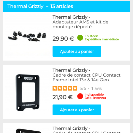
Thermal Grizzly – 13 articles
Thermal Grizzly
-
Adaptateur AM5 et kit de
montage déporté
En stock
29,90 €
Expédition immédiate
Ajouter au panier
Thermal Grizzly
-
Cadre de contact CPU Contact
Frame Intel 13e & 14e Gen.
5
/
5
-
1
avis
Indisponible
21,90 €
Délai inconnu
Ajouter au panier
Thermal Grizzly
-