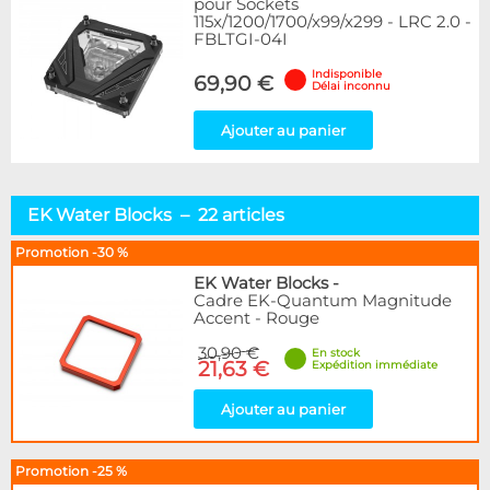
pour Sockets
115x/1200/1700/x99/x299 - LRC 2.0 -
FBLTGI-04I
Indisponible
69,90 €
Délai inconnu
Ajouter au panier
EK Water Blocks – 22 articles
Promotion -30 %
EK Water Blocks
-
Cadre EK-Quantum Magnitude
Accent - Rouge
30,90 €
En stock
21,63 €
Expédition immédiate
Ajouter au panier
Promotion -25 %