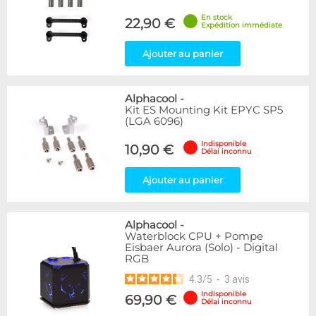
Disponibilité / Promotions
En stock
22,90 €
Expédition immédiate
Articles en stock
Articles en promotions
Ajouter au panier
Appliquer
Alphacool
-
Kit ES Mounting Kit EPYC SP5
(LGA 6096)
Indisponible
10,90 €
Délai inconnu
Ajouter au panier
Alphacool
-
Waterblock CPU + Pompe
Eisbaer Aurora (Solo) - Digital
RGB
4.3
/
5
-
3
avis
Indisponible
69,90 €
Délai inconnu