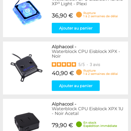
XP³ Light - Plexi
Rupture
36,90 €
1 à 2 semaines de délai
Ajouter au panier
Alphacool
-
Waterblock CPU Eisblock XPX -
Noir
5
/
5
-
3
avis
Rupture
40,90 €
1 à 2 semaines de délai
Ajouter au panier
Alphacool
-
Waterblock CPU Eisblock XPX 1U
- Noir Acetal
En stock
79,90 €
Expédition immédiate