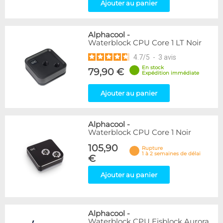
Ajouter au panier
Alphacool
-
Waterblock CPU Core 1 LT Noir
4.7
/
5
-
3
avis
En stock
79,90 €
Expédition immédiate
Ajouter au panier
Alphacool
-
Waterblock CPU Core 1 Noir
105,90
Rupture
1 à 2 semaines de délai
€
Ajouter au panier
Alphacool
-
Waterblock CPU Eisblock Aurora