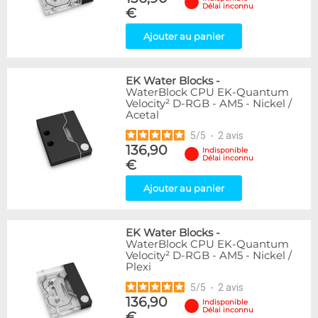
Délai inconnu
€
Ajouter au panier
EK Water Blocks
-
WaterBlock CPU EK-Quantum
Velocity² D-RGB - AM5 - Nickel /
Acetal
5
/
5
-
2
avis
136,90
Indisponible
Délai inconnu
€
Ajouter au panier
EK Water Blocks
-
WaterBlock CPU EK-Quantum
Velocity² D-RGB - AM5 - Nickel /
Plexi
5
/
5
-
2
avis
136,90
Indisponible
Délai inconnu
€