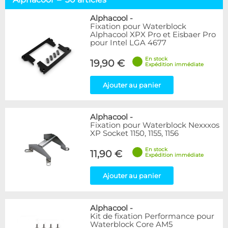
Socket AMD64
50
Socket TR4 / SP3
2
Alphacool
-
Fixation pour Waterblock
Socket 775
6
Alphacool XPX Pro et Eisbaer Pro
Socket 1366
3
pour Intel LGA 4677
Sockets 115x & 12x
16
En stock
Socket 2011
12
19,90 €
Expédition immédiate
Socket 2066
11
Socket 1700 / 1851
38
Ajouter au panier
Socket LGA 4677
3
Fixations
9
Alphacool
-
Fixation pour Waterblock Nexxxos
Marque
XP Socket 1150, 1155, 1156
Alphacool
30
En stock
BARROW
11,90 €
6
Expédition immédiate
EK Water Blocks
22
Innovatek
3
Ajouter au panier
Thermal Grizzly
13
Tryx
2
Alphacool
-
XSPC
2
Kit de fixation Performance pour
Ybris
1
Waterblock Core AM5