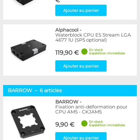
€
Ajouter au panier
Alphacool
-
Waterblock CPU ES Stream LGA
4677 1U (SP5 optional)
En stock
119,90 €
Expédition immédiate
Ajouter au panier
BARROW – 6 articles
BARROW
-
Fixation anti-déformation pour
CPU AM5 - CKJAM5
En stock
9,90 €
Expédition immédiate
Ajouter au panier