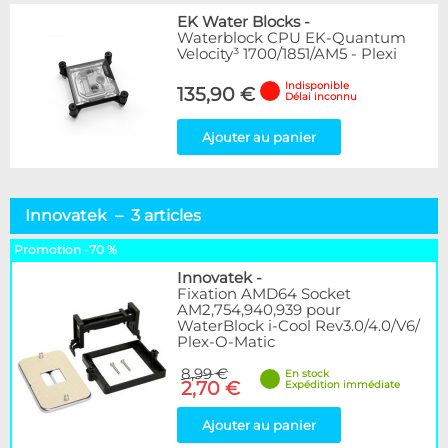
EK Water Blocks
-
Waterblock CPU EK-Quantum
Velocity³ 1700/1851/AM5 - Plexi
Indisponible
135,90 €
Délai inconnu
Ajouter au panier
Innovatek – 3 articles
Promotion -70 %
Innovatek
-
Fixation AMD64 Socket
AM2,754,940,939 pour
WaterBlock i-Cool Rev3.0/4.0/V6/
Plex-O-Matic
8,99 €
En stock
2,70 €
Expédition immédiate
Ajouter au panier