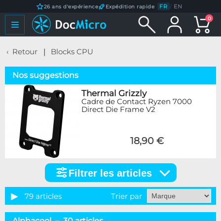
FR
/
EN
26 ans d'expérience
Expédition rapide
0
Retour
Blocks CPU
Nos suggestions
Thermal Grizzly
Cadre de Contact Ryzen 7000
Direct Die Frame V2
18,90 €
Filtrer les articles
Filtrer
les
articles
79 articles
Trier par
Catégorie
Alphacool – 30 articles