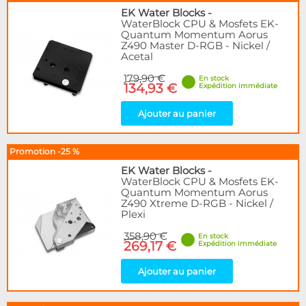
EK Water Blocks
-
WaterBlock CPU & Mosfets EK-
Quantum Momentum Aorus
Z490 Master D-RGB - Nickel /
Acetal
179,90 €
En stock
134,93 €
Expédition immédiate
Ajouter au panier
Promotion -25 %
EK Water Blocks
-
WaterBlock CPU & Mosfets EK-
Quantum Momentum Aorus
Z490 Xtreme D-RGB - Nickel /
Plexi
358,90 €
En stock
269,17 €
Expédition immédiate
Ajouter au panier