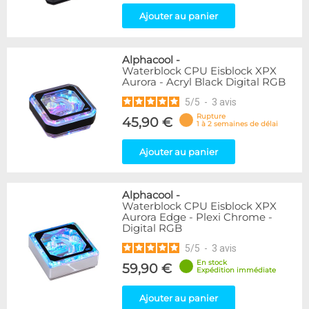
Ajouter au panier
Alphacool
-
Waterblock CPU Eisblock XPX
Aurora - Acryl Black Digital RGB
5
/
5
-
3
avis
Rupture
45,90 €
1 à 2 semaines de délai
Ajouter au panier
Alphacool
-
Waterblock CPU Eisblock XPX
Aurora Edge - Plexi Chrome -
Digital RGB
5
/
5
-
3
avis
En stock
59,90 €
Expédition immédiate
Ajouter au panier