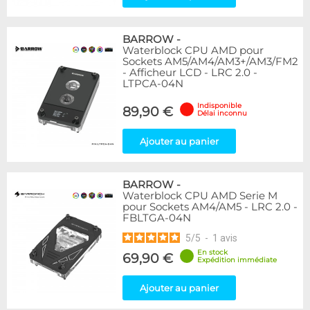
BARROW
-
Waterblock CPU AMD pour
Sockets AM5/AM4/AM3+/AM3/FM2
- Afficheur LCD - LRC 2.0 -
LTPCA-04N
Indisponible
89,90 €
Délai inconnu
Ajouter au panier
BARROW
-
Waterblock CPU AMD Serie M
pour Sockets AM4/AM5 - LRC 2.0 -
FBLTGA-04N
5
/
5
-
1
avis
En stock
69,90 €
Expédition immédiate
Ajouter au panier