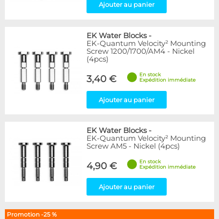
Ajouter au panier
EK Water Blocks
-
EK-Quantum Velocity² Mounting
Screw 1200/1700/AM4 - Nickel
(4pcs)
En stock
3,40 €
Expédition immédiate
Ajouter au panier
EK Water Blocks
-
EK-Quantum Velocity² Mounting
Screw AM5 - Nickel (4pcs)
En stock
4,90 €
Expédition immédiate
Ajouter au panier
Promotion -25 %