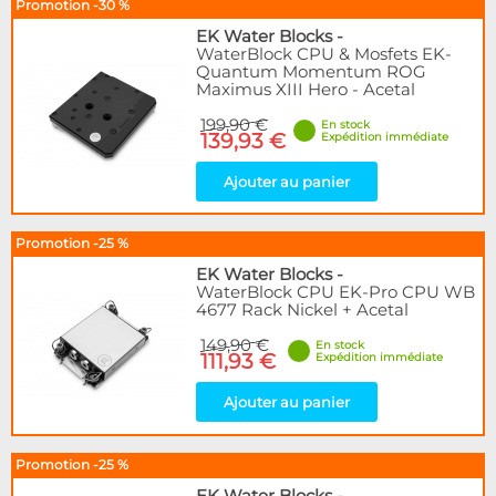
Promotion -30 %
EK Water Blocks
-
WaterBlock CPU & Mosfets EK-
Quantum Momentum ROG
Maximus XIII Hero - Acetal
199,90 €
En stock
139,93 €
Expédition immédiate
Ajouter au panier
Promotion -25 %
EK Water Blocks
-
WaterBlock CPU EK-Pro CPU WB
4677 Rack Nickel + Acetal
149,90 €
En stock
111,93 €
Expédition immédiate
Ajouter au panier
Promotion -25 %