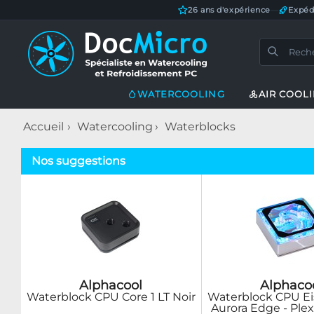
26 ans d'expérience
—
Expéd
WATERCOOLING
AIR COOL
Accueil
Watercooling
Waterblocks
Nos suggestions
Alphacool
Alphaco
Waterblock CPU Core 1 LT Noir
Waterblock CPU Ei
Aurora Edge - Ple