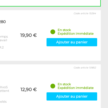
Code article 15264
280
En stock
Expédition immédiate
19,90 €
 temps
avail
Ajouter au panier
M.2
Code article 10852
En stock
xXxoS
Expédition immédiate
12,90 €
ettent
Ajouter au panier
elés