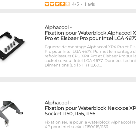
4
/
5
-
1
avis
Alphacool
-
Fixation pour Waterblock Alphacool 
Pro et Eisbaer Pro pour Intel LGA 467
Équerre de montage Alphacool XPX Pro et Eis
Pro pour Intel LGA 4677. Permet le montage d
refroidisseurs CPU XPX Pro et Eisbaer Pro sur l
socket serveur Intel LGA 4677. Données techn
Dimensions (L x l x H) 118,60…
Alphacool
-
Fixation pour Waterblock Nexxxos XP
Socket 1150, 1155, 1156
Fixation seule pour le waterblock Alphacool 
XP pour Intel socket 1150/115/1156