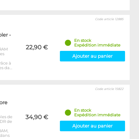
Code article 12885
er -
En stock
Expédition immédiate
22,90 €
-RAM
les
Ajouter au panier
râce à
es da…
Code article 15822
ore
En stock
Expédition immédiate
34,90 €
les de
DDR de
Ajouter au panier
RAM,
 dans