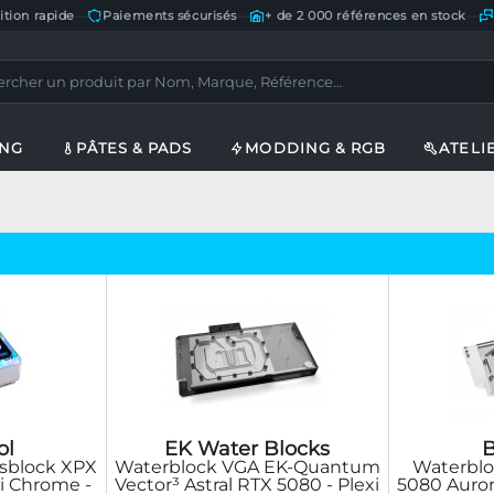
ition rapide
—
Paiements sécurisés
—
+ de 2 000 références en stock
—
ING
PÂTES & PADS
MODDING & RGB
ATELI
ol
EK Water Blocks
sblock XPX
Waterblock VGA EK-Quantum
Waterbl
xi Chrome -
Vector³ Astral RTX 5080 - Plexi
5080 Auror