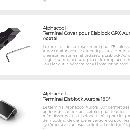
la…
Alphacool
-
Terminal Cover pour Eisblock GPX Aur
Acetal
Le terminal de remplacement pour l’Eisblock
Aurora d’Alphacool est identique aux termina
préinstallés sur les refroidisseurs Eisblock Auror
s’agit seulement d’une pièce de remplacemen
Tous les outils nécessaires à l’installation sont…
Alphacool
-
Terminal Eisblock Aurora 180°
Le terminal Alphacool Aurora 180° permet des
options de connexion flexibles pour tous les
refroidisseurs GPU Eisblock. Parfait pour les pr
de modding de grande envergure ou pour les
systèmes avec un espace limité. Le design él
e…