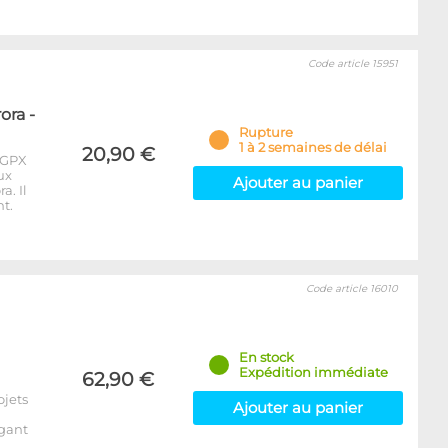
Code article 15951
ora -
Rupture
1 à 2 semaines de délai
20,90 €
 GPX
ux
Ajouter au panier
a. Il
t.
Code article 16010
En stock
Expédition immédiate
62,90 €
ojets
Ajouter au panier
égant