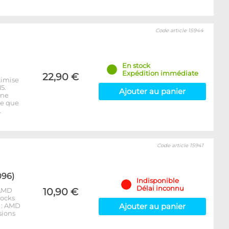
Code article 15944
En stock
Expédition immédiate
22,90 €
timise
5.
Ajouter au panier
 ne
re que
…
Code article 15941
096)
Indisponible
Délai inconnu
 AMD
10,90 €
locks
 : AMD
Ajouter au panier
sions