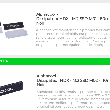
Alphacool
-
Dissipateur HDX - M.2 SSD M01 - 80m
Noir
Alphacool est maintenant le premier fabricant
proposer un mini refroidisseur pour les SSD M.
refroidisseur fournit un refroidissement passif
assure une meilleure performance. Son appa
originale lui permet également de s'intégre…
20 %
Alphacool
-
Dissipateur HDX - M.2 SSD M02 - 110
Noir
Alphacool est désormais le premier construct
proposer un mini refroidisseur pour SSD M.2 22
Ce refroidisseur fournit un refroidissement pas
assure une meilleure performance. Son aspec
original lui permet également de s'intég…