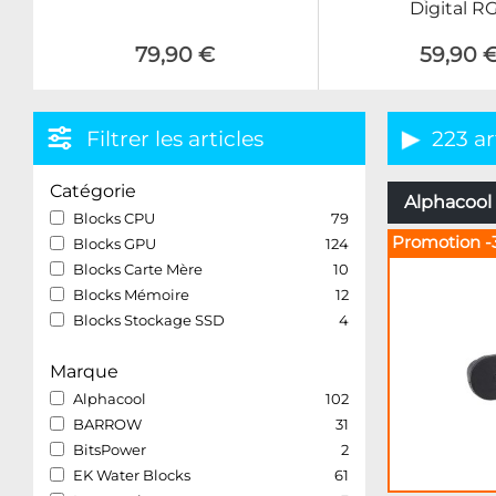
Digital R
79,90 €
59,90 
Filtrer les articles
223 ar
Catégorie
Alphacool 
Blocks CPU
79
Promotion -
Blocks GPU
124
Blocks Carte Mère
10
Blocks Mémoire
12
Blocks Stockage SSD
4
Marque
Alphacool
102
BARROW
31
BitsPower
2
EK Water Blocks
61