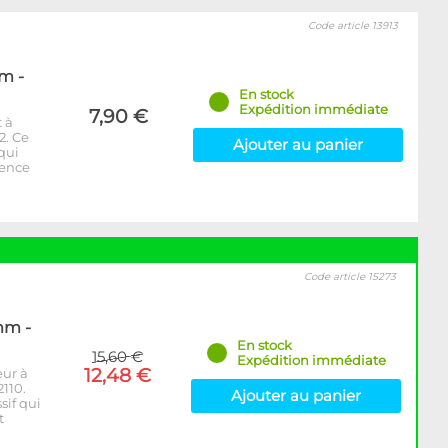
Code article 13913
m -
En stock
Expédition immédiate
7,90 €
 à
2. Ce
Ajouter au panier
 qui
rence
Code article 15273
mm -
En stock
15,60 €
Expédition immédiate
12,48 €
eur à
110.
Ajouter au panier
sif qui
t