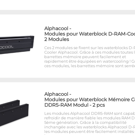
Alphacool
-
Modules pour Waterblock D-RAM-Cool
2 Modules
Ces 2 modules se fixent sur les waterblocks D
Cooler Alphacool. Grâce à ces modules toutes 
barrettes mémoire peuvent facilement et
rapidement être équipées en watercooling ! G
ces modules, les barrettes mémoire sont serré
Alphacool
-
Modules pour Waterblock Mémoire C
DDR5-RAM Modul - 2 pcs
Les modules Alphacool DDR5-RAM sont capab
refroidir de manière fiable les modules RAM 
5ème génération. Grâce à la compatibilité
inchangée avec les waterblocks Alphacool D-
les modules peuvent être facilement installés