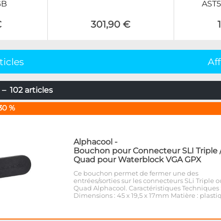
GB
AST5
€
301,90 €
ticles
Af
– 102 articles
30 %
Alphacool
-
Bouchon pour Connecteur SLI Triple 
Quad pour Waterblock VGA GPX
Ce bouchon permet de fermer une des
entrées/sorties sur les connecteurs SLi Triple o
Quad Alphacool. Caractéristiques Techniques 
Dimensions : 45 x 19,5 x 17mm Matière : plasti