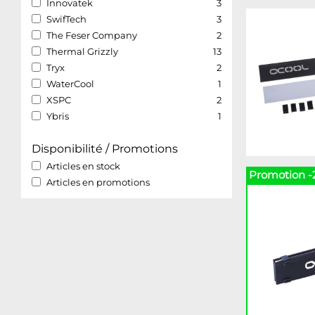
Innovatek
3
SwifTech
3
The Feser Company
2
Thermal Grizzly
13
Tryx
2
WaterCool
1
XSPC
2
Ybris
1
Disponibilité / Promotions
Articles en stock
Promotion -
Articles en promotions