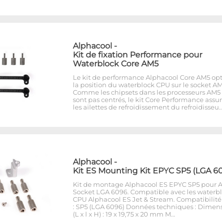
Alphacool
-
Kit de fixation Performance pour
Waterblock Core AM5
Le kit de performance Alphacool Core AM5 op
la position du waterblock CPU sur le socket AM
Comme les chipsets dans les processeurs AM5
sont pas centrés, le kit Core Performance assu
les ailettes de refroidissement du refroidisseu
Alphacool
-
Kit ES Mounting Kit EPYC SP5 (LGA 6
Kit de montage Alphacool ES EPYC SP5 pour
Socket LGA 6096. Compatible avec les waterb
CPU Alphacool ES Jet & Stream. Compatibilité
: SP5 (LGA 6096) Données techniques : Dimen
(L x l x H) : 19 x 19,75 x 20 mm M…