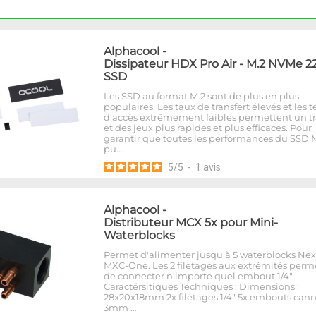
Alphacool
-
Dissipateur HDX Pro Air - M.2 NVMe 2
SSD
Les SSD au format M.2 sont de plus en plus
populaires. Les taux de transfert élevés et les
d'accès extrêmement faibles permettent un tr
et des jeux plus rapides et plus efficaces. Pour
garantir que toutes les performances du SSD 
pu…
5
/
5
-
1
avis
Alphacool
-
Distributeur MCX 5x pour Mini-
Waterblocks
Permet d'alimenter jusqu'à 5 waterblocks Ne
MXC-One. Les 2 filetages aux extrémités perm
de connecter n'importe quel embout 1/4".
Caractérsitiques Techniques : Dimensions :
28x20x18mm 2x filetages 1/4" 5x embouts cann
3mm …