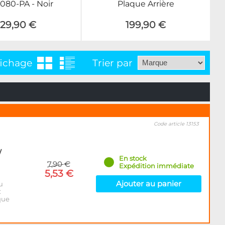
080-PA - Noir
Plaque Arrière
129,90 €
199,90 €
fichage
Trier par
Code article 13153
/
En stock
7,90 €
Expédition immédiate
5,53 €
Ajouter au panier
u
:
que