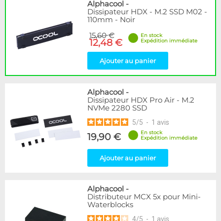
Disponibilité / Promotions
Alphacool
-
Dissipateur HDX - M.2 SSD M02 -
Articles en stock
110mm - Noir
Articles en promotions
15,60 €
En stock
12,48 €
Expédition immédiate
Appliquer
Ajouter au panier
Alphacool
-
Dissipateur HDX Pro Air - M.2
NVMe 2280 SSD
5
/
5
-
1
avis
En stock
19,90 €
Expédition immédiate
Ajouter au panier
Alphacool
-
Distributeur MCX 5x pour Mini-
Waterblocks
4
/
5
-
1
avis