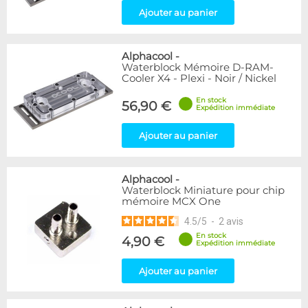
Ajouter au panier
Alphacool
-
Waterblock Mémoire D-RAM-
Cooler X4 - Plexi - Noir / Nickel
En stock
56,90 €
Expédition immédiate
Ajouter au panier
Alphacool
-
Waterblock Miniature pour chip
mémoire MCX One
4.5
/
5
-
2
avis
En stock
4,90 €
Expédition immédiate
Ajouter au panier