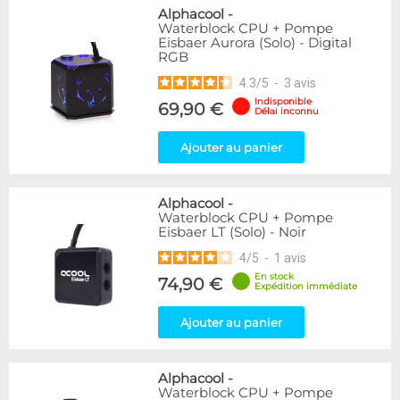
Alphacool
-
Waterblock CPU + Pompe
Eisbaer Aurora (Solo) - Digital
RGB
4.3
/
5
-
3
avis
Indisponible
69,90 €
Délai inconnu
Ajouter au panier
Alphacool
-
Waterblock CPU + Pompe
Eisbaer LT (Solo) - Noir
4
/
5
-
1
avis
En stock
74,90 €
Expédition immédiate
Ajouter au panier
Alphacool
-
Waterblock CPU + Pompe