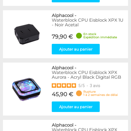
Alphacool
-
Waterblock CPU Eisblock XPX 1U
- Noir Acetal
En stock
79,90 €
Expédition immédiate
Ajouter au panier
Alphacool
-
Waterblock CPU Eisblock XPX
Aurora - Acryl Black Digital RGB
5
/
5
-
3
avis
Rupture
45,90 €
1 à 2 semaines de délai
Ajouter au panier
Alphacool
-
Waterblock CPU Eisblock XPX