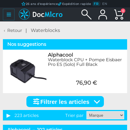
FR
/
EN
26 ans d'expérience
Expédition rapide
0
Retour
Waterblocks
Nos suggestions
Alphacool
Waterblock CPU + Pompe Eisbaer
Pro ES (Solo) Full Black
76,90 €
Filtrer les articles
Filtrer
les
articles
223 articles
Trier par
Catégorie
Alphacool – 102 articles