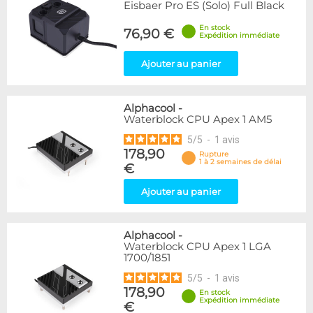
Eisbaer Pro ES (Solo) Full Black
En stock
76,90 €
Expédition immédiate
Ajouter au panier
Alphacool
-
Waterblock CPU Apex 1 AM5
5
/
5
-
1
avis
178,90
Rupture
1 à 2 semaines de délai
€
Ajouter au panier
Alphacool
-
Waterblock CPU Apex 1 LGA
1700/1851
5
/
5
-
1
avis
178,90
En stock
Expédition immédiate
€