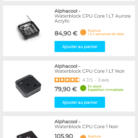
Alphacool
-
Waterblock CPU Core 1 LT Aurora
Acrylic
Rupture
84,90 €
1 à 2 semaines de délai
Ajouter au panier
Alphacool
-
Waterblock CPU Core 1 LT Noir
4.7
/
5
-
3
avis
En stock
79,90 €
Expédition immédiate
Ajouter au panier
Alphacool
-
Waterblock CPU Core 1 Noir
105,90
Rupture