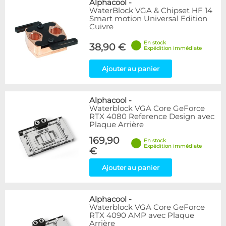
Alphacool
-
WaterBlock VGA & Chipset HF 14
Smart motion Universal Edition
Cuivre
En stock
38,90 €
Expédition immédiate
Ajouter au panier
Alphacool
-
Waterblock VGA Core GeForce
RTX 4080 Reference Design avec
Plaque Arrière
169,90
En stock
Expédition immédiate
€
Ajouter au panier
Alphacool
-
Waterblock VGA Core GeForce
RTX 4090 AMP avec Plaque
Arrière