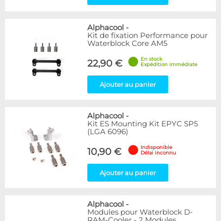
Alphacool
-
Kit de fixation Performance pour
Waterblock Core AM5
En stock
22,90 €
Expédition immédiate
Ajouter au panier
Alphacool
-
Kit ES Mounting Kit EPYC SP5
(LGA 6096)
Indisponible
10,90 €
Délai inconnu
Ajouter au panier
Alphacool
-
Modules pour Waterblock D-
RAM-Cooler - 2 Modules