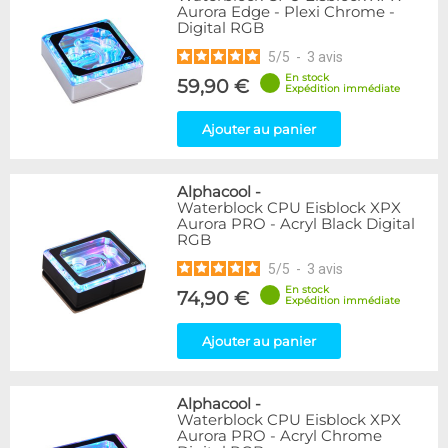
Aurora Edge - Plexi Chrome -
Digital RGB
5
/
5
-
3
avis
En stock
59,90 €
Expédition immédiate
Ajouter au panier
Alphacool
-
Waterblock CPU Eisblock XPX
Aurora PRO - Acryl Black Digital
RGB
5
/
5
-
3
avis
En stock
74,90 €
Expédition immédiate
Ajouter au panier
Alphacool
-
Waterblock CPU Eisblock XPX
Aurora PRO - Acryl Chrome