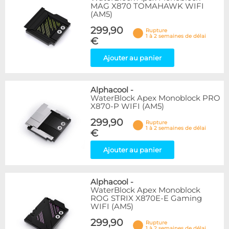
MAG X870 TOMAHAWK WIFI
(AM5)
299,90
Rupture
1 à 2 semaines de délai
€
Ajouter au panier
Alphacool
-
WaterBlock Apex Monoblock PRO
X870-P WIFI (AM5)
299,90
Rupture
1 à 2 semaines de délai
€
Ajouter au panier
Alphacool
-
WaterBlock Apex Monoblock
ROG STRIX X870E-E Gaming
WIFI (AM5)
299,90
Rupture
1 à 2 semaines de délai