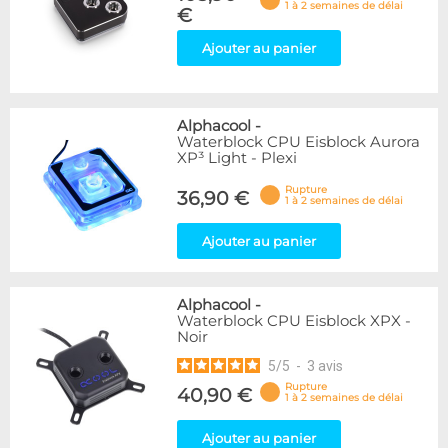
1 à 2 semaines de délai
€
Ajouter au panier
Alphacool
-
Waterblock CPU Eisblock Aurora
XP³ Light - Plexi
Rupture
36,90 €
1 à 2 semaines de délai
Ajouter au panier
Alphacool
-
Waterblock CPU Eisblock XPX -
Noir
5
/
5
-
3
avis
Rupture
40,90 €
1 à 2 semaines de délai
Ajouter au panier