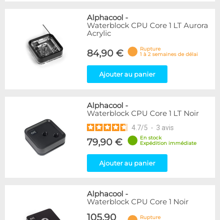
Alphacool
-
Waterblock CPU Core 1 LT Aurora
Acrylic
Rupture
84,90 €
1 à 2 semaines de délai
Ajouter au panier
Alphacool
-
Waterblock CPU Core 1 LT Noir
4.7
/
5
-
3
avis
En stock
79,90 €
Expédition immédiate
Ajouter au panier
Alphacool
-
Waterblock CPU Core 1 Noir
105,90
Rupture