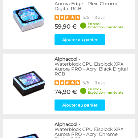
Aurora Edge - Plexi Chrome -
Digital RGB
5
/
5
-
3
avis
En stock
59,90 €
Expédition immédiate
Ajouter au panier
Alphacool
-
Waterblock CPU Eisblock XPX
Aurora PRO - Acryl Black Digital
RGB
5
/
5
-
3
avis
En stock
74,90 €
Expédition immédiate
Ajouter au panier
Alphacool
-
Waterblock CPU Eisblock XPX
Aurora PRO - Acryl Chrome