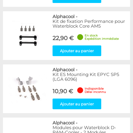
Alphacool
-
Kit de fixation Performance pour
Waterblock Core AM5
En stock
22,90 €
Expédition immédiate
Ajouter au panier
Alphacool
-
Kit ES Mounting Kit EPYC SP5
(LGA 6096)
Indisponible
10,90 €
Délai inconnu
Ajouter au panier
Alphacool
-
Modules pour Waterblock D-
RAM-Cooler - 2 Modules