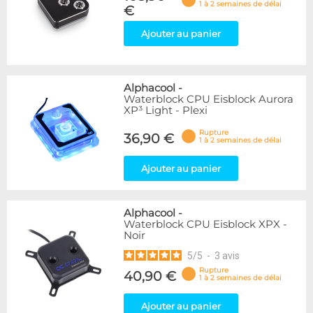
1 à 2 semaines de délai
€
Ajouter au panier
Alphacool
-
Waterblock CPU Eisblock Aurora
XP³ Light - Plexi
Rupture
36,90 €
1 à 2 semaines de délai
Ajouter au panier
Alphacool
-
Waterblock CPU Eisblock XPX -
Noir
5
/
5
-
3
avis
Rupture
40,90 €
1 à 2 semaines de délai
Ajouter au panier