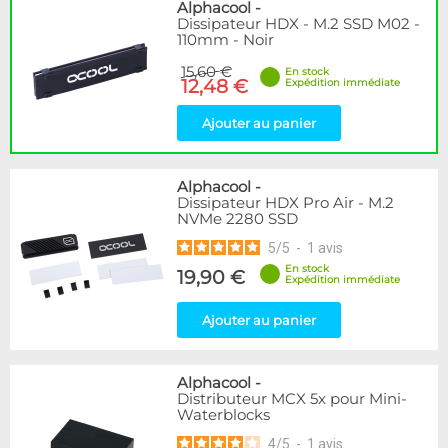
Disponibilité / Promotions
Alphacool
-
Dissipateur HDX - M.2 SSD M02 -
Articles en stock
110mm - Noir
Articles en promotions
15,60 €
En stock
12,48 €
Expédition immédiate
Appliquer
Ajouter au panier
Alphacool
-
Dissipateur HDX Pro Air - M.2
NVMe 2280 SSD
5
/
5
-
1
avis
En stock
19,90 €
Expédition immédiate
Ajouter au panier
Alphacool
-
Distributeur MCX 5x pour Mini-
Waterblocks
4
/
5
-
1
avis