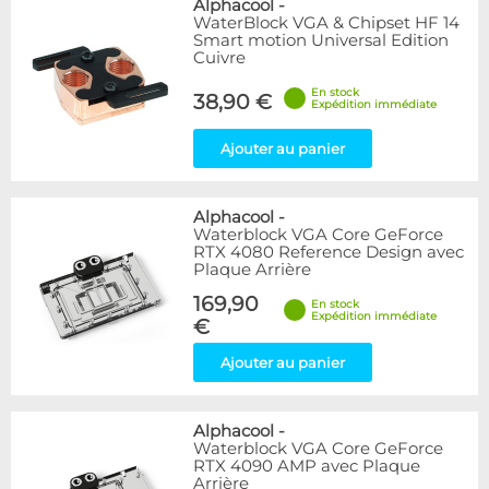
Alphacool
-
WaterBlock VGA & Chipset HF 14
Smart motion Universal Edition
Cuivre
En stock
38,90 €
Expédition immédiate
Ajouter au panier
Alphacool
-
Waterblock VGA Core GeForce
RTX 4080 Reference Design avec
Plaque Arrière
169,90
En stock
Expédition immédiate
€
Ajouter au panier
Alphacool
-
Waterblock VGA Core GeForce
RTX 4090 AMP avec Plaque
Arrière