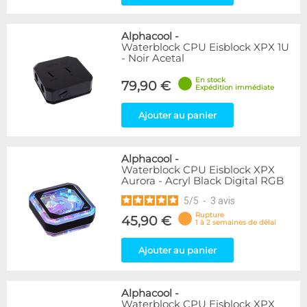
Alphacool
-
Waterblock CPU Eisblock XPX 1U
- Noir Acetal
En stock
79,90 €
Expédition immédiate
Ajouter au panier
Alphacool
-
Waterblock CPU Eisblock XPX
Aurora - Acryl Black Digital RGB
5
/
5
-
3
avis
Rupture
45,90 €
1 à 2 semaines de délai
Ajouter au panier
Alphacool
-
Waterblock CPU Eisblock XPX