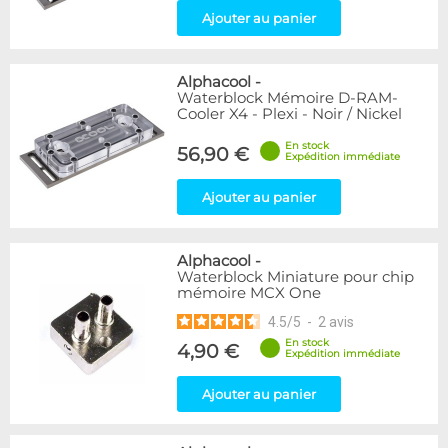
Ajouter au panier
Alphacool
-
Waterblock Mémoire D-RAM-
Cooler X4 - Plexi - Noir / Nickel
En stock
56,90 €
Expédition immédiate
Ajouter au panier
Alphacool
-
Waterblock Miniature pour chip
mémoire MCX One
4.5
/
5
-
2
avis
En stock
4,90 €
Expédition immédiate
Ajouter au panier