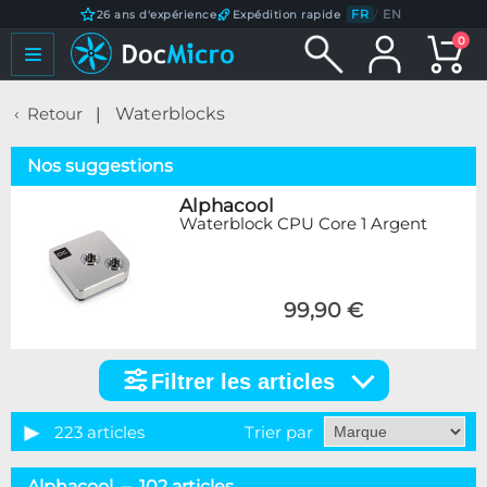
FR
/
EN
26 ans d'expérience
Expédition rapide
0
Retour
Waterblocks
Nos suggestions
Alphacool
Waterblock CPU Core 1 Argent
99,90 €
Filtrer les articles
Filtrer
les
articles
223 articles
Trier par
Catégorie
Alphacool – 102 articles