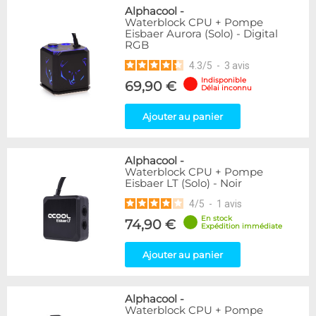
Alphacool
-
Waterblock CPU + Pompe
Eisbaer Aurora (Solo) - Digital
RGB
4.3
/
5
-
3
avis
Indisponible
69,90 €
Délai inconnu
Ajouter au panier
Alphacool
-
Waterblock CPU + Pompe
Eisbaer LT (Solo) - Noir
4
/
5
-
1
avis
En stock
74,90 €
Expédition immédiate
Ajouter au panier
Alphacool
-
Waterblock CPU + Pompe