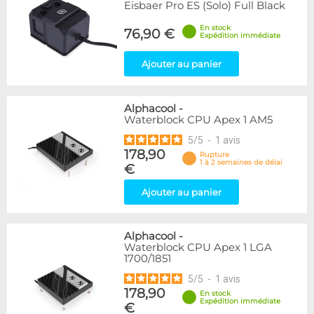
Eisbaer Pro ES (Solo) Full Black
En stock
76,90 €
Expédition immédiate
Ajouter au panier
Alphacool
-
Waterblock CPU Apex 1 AM5
5
/
5
-
1
avis
178,90
Rupture
1 à 2 semaines de délai
€
Ajouter au panier
Alphacool
-
Waterblock CPU Apex 1 LGA
1700/1851
5
/
5
-
1
avis
178,90
En stock
Expédition immédiate
€