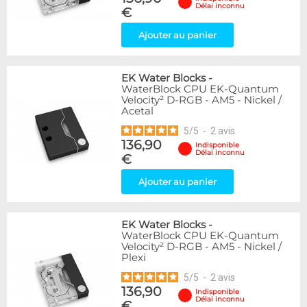
Délai inconnu
€
Ajouter au panier
EK Water Blocks
-
WaterBlock CPU EK-Quantum
Velocity² D-RGB - AM5 - Nickel /
Acetal
5
/
5
-
2
avis
136,90
Indisponible
Délai inconnu
€
Ajouter au panier
EK Water Blocks
-
WaterBlock CPU EK-Quantum
Velocity² D-RGB - AM5 - Nickel /
Plexi
5
/
5
-
2
avis
136,90
Indisponible
Délai inconnu
€