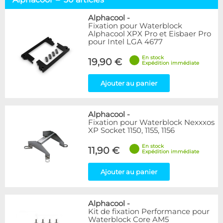
Socket AMD64
50
Socket TR4 / SP3
2
Alphacool
-
Fixation pour Waterblock
Socket 775
6
Alphacool XPX Pro et Eisbaer Pro
Socket 1366
3
pour Intel LGA 4677
Sockets 115x & 12x
16
En stock
Socket 2011
12
19,90 €
Expédition immédiate
Socket 2066
11
Socket 1700 / 1851
38
Ajouter au panier
Socket LGA 4677
3
Fixations
9
Alphacool
-
Fixation pour Waterblock Nexxxos
Marque
XP Socket 1150, 1155, 1156
Alphacool
30
En stock
BARROW
11,90 €
6
Expédition immédiate
EK Water Blocks
22
Innovatek
3
Ajouter au panier
Thermal Grizzly
13
Tryx
2
Alphacool
-
XSPC
2
Kit de fixation Performance pour
Ybris
1
Waterblock Core AM5