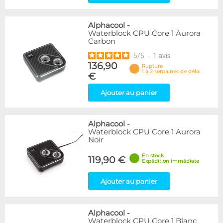
Alphacool
-
Waterblock CPU Core 1 Aurora
Carbon
5
/
5
-
1
avis
136,90
Rupture
1 à 2 semaines de délai
€
Ajouter au panier
Alphacool
-
Waterblock CPU Core 1 Aurora
Noir
En stock
119,90 €
Expédition immédiate
Ajouter au panier
Alphacool
-
Waterblock CPU Core 1 Blanc