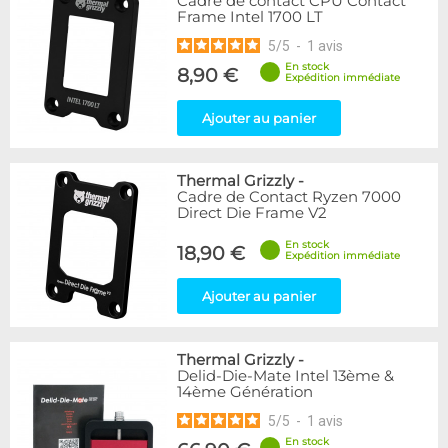
Cadre de contact CPU Contact
Frame Intel 1700 LT
5
/
5
-
1
avis
En stock
8,90 €
Expédition immédiate
Ajouter au panier
Thermal Grizzly
-
Cadre de Contact Ryzen 7000
Direct Die Frame V2
En stock
18,90 €
Expédition immédiate
Ajouter au panier
Thermal Grizzly
-
Delid-Die-Mate Intel 13ème &
14ème Génération
5
/
5
-
1
avis
En stock