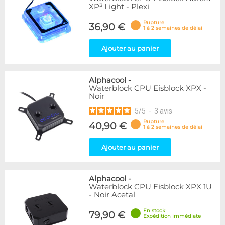
XP³ Light - Plexi
Rupture
36,90 €
1 à 2 semaines de délai
Ajouter au panier
Alphacool
-
Waterblock CPU Eisblock XPX -
Noir
5
/
5
-
3
avis
Rupture
40,90 €
1 à 2 semaines de délai
Ajouter au panier
Alphacool
-
Waterblock CPU Eisblock XPX 1U
- Noir Acetal
En stock
79,90 €
Expédition immédiate