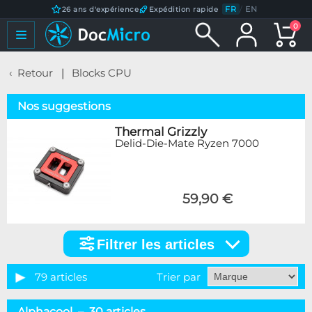
FR
/
EN
26 ans d'expérience
Expédition rapide
0
Retour
Blocks CPU
Nos suggestions
Thermal Grizzly
Delid-Die-Mate Ryzen 7000
59,90 €
Filtrer les articles
Filtrer
les
articles
79 articles
Trier par
Catégorie
Alphacool – 30 articles