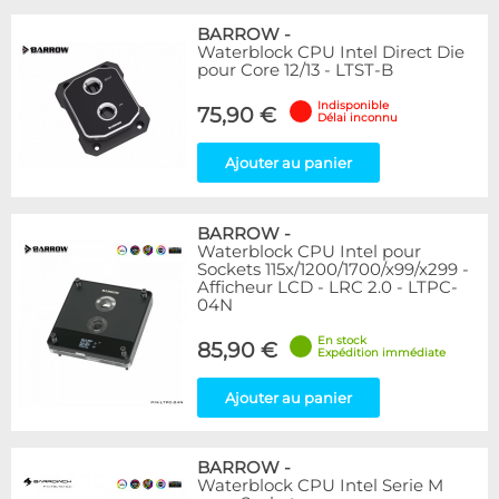
BARROW
-
Waterblock CPU Intel Direct Die
pour Core 12/13 - LTST-B
Indisponible
75,90 €
Délai inconnu
Ajouter au panier
BARROW
-
Waterblock CPU Intel pour
Sockets 115x/1200/1700/x99/x299 -
Afficheur LCD - LRC 2.0 - LTPC-
04N
En stock
85,90 €
Expédition immédiate
Ajouter au panier
BARROW
-
Waterblock CPU Intel Serie M