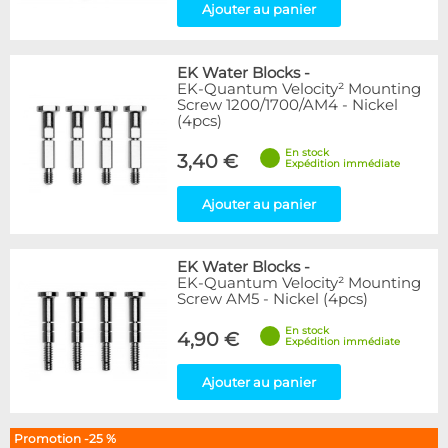
Ajouter au panier
EK Water Blocks
-
EK-Quantum Velocity² Mounting
Screw 1200/1700/AM4 - Nickel
(4pcs)
En stock
3,40 €
Expédition immédiate
Ajouter au panier
EK Water Blocks
-
EK-Quantum Velocity² Mounting
Screw AM5 - Nickel (4pcs)
En stock
4,90 €
Expédition immédiate
Ajouter au panier
Promotion -25 %