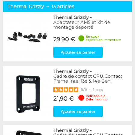
Thermal Grizzly – 13 articles
Thermal Grizzly
-
Adaptateur AM5 et kit de
montage déporté
En stock
29,90 €
Expédition immédiate
Ajouter au panier
Thermal Grizzly
-
Cadre de contact CPU Contact
Frame Intel 13e & 14e Gen.
5
/
5
-
1
avis
Indisponible
21,90 €
Délai inconnu
Ajouter au panier
Thermal Grizzly
-