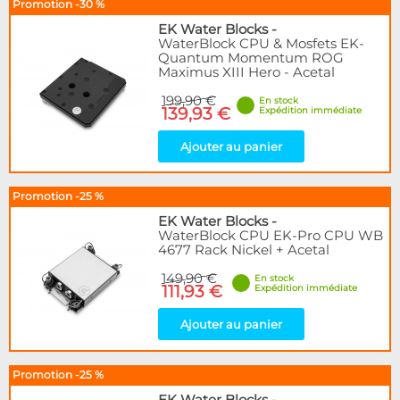
Promotion -30 %
EK Water Blocks
-
WaterBlock CPU & Mosfets EK-
Quantum Momentum ROG
Maximus XIII Hero - Acetal
199,90 €
En stock
139,93 €
Expédition immédiate
Ajouter au panier
Promotion -25 %
EK Water Blocks
-
WaterBlock CPU EK-Pro CPU WB
4677 Rack Nickel + Acetal
149,90 €
En stock
111,93 €
Expédition immédiate
Ajouter au panier
Promotion -25 %