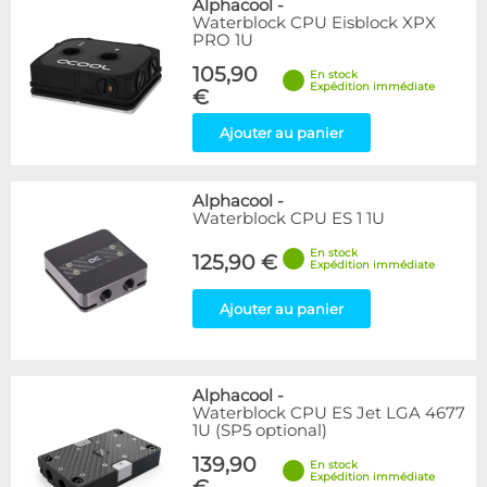
Alphacool
-
Waterblock CPU Eisblock XPX
PRO 1U
105,90
En stock
Expédition immédiate
€
Ajouter au panier
Alphacool
-
Waterblock CPU ES 1 1U
En stock
125,90 €
Expédition immédiate
Ajouter au panier
Alphacool
-
Waterblock CPU ES Jet LGA 4677
1U (SP5 optional)
139,90
En stock
Expédition immédiate