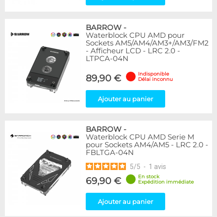
BARROW
-
Waterblock CPU AMD pour
Sockets AM5/AM4/AM3+/AM3/FM2
- Afficheur LCD - LRC 2.0 -
LTPCA-04N
Indisponible
89,90 €
Délai inconnu
Ajouter au panier
BARROW
-
Waterblock CPU AMD Serie M
pour Sockets AM4/AM5 - LRC 2.0 -
FBLTGA-04N
5
/
5
-
1
avis
En stock
69,90 €
Expédition immédiate
Ajouter au panier