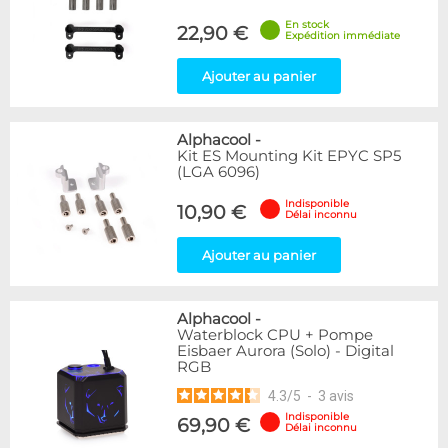
Disponibilité / Promotions
En stock
22,90 €
Expédition immédiate
Articles en stock
Articles en promotions
Ajouter au panier
Appliquer
Alphacool
-
Kit ES Mounting Kit EPYC SP5
(LGA 6096)
Indisponible
10,90 €
Délai inconnu
Ajouter au panier
Alphacool
-
Waterblock CPU + Pompe
Eisbaer Aurora (Solo) - Digital
RGB
4.3
/
5
-
3
avis
Indisponible
69,90 €
Délai inconnu