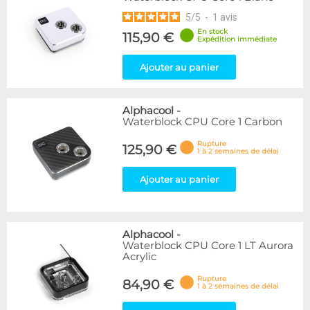
5
/
5
-
1
avis
En stock
115,90 €
Expédition immédiate
Ajouter au panier
Alphacool
-
Waterblock CPU Core 1 Carbon
Rupture
125,90 €
1 à 2 semaines de délai
Ajouter au panier
Alphacool
-
Waterblock CPU Core 1 LT Aurora
Acrylic
Rupture
84,90 €
1 à 2 semaines de délai