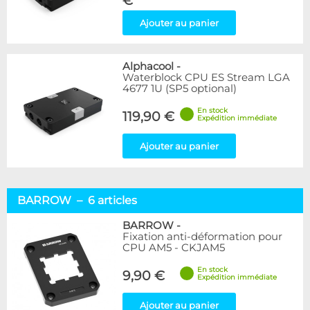
€
Ajouter au panier
Alphacool
-
Waterblock CPU ES Stream LGA
4677 1U (SP5 optional)
En stock
119,90 €
Expédition immédiate
Ajouter au panier
BARROW – 6 articles
BARROW
-
Fixation anti-déformation pour
CPU AM5 - CKJAM5
En stock
9,90 €
Expédition immédiate
Ajouter au panier