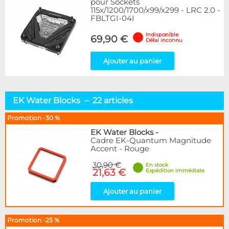
pour Sockets
115x/1200/1700/x99/x299 - LRC 2.0 -
FBLTGI-04I
Indisponible
69,90 €
Délai inconnu
Ajouter au panier
EK Water Blocks – 22 articles
Promotion -30 %
EK Water Blocks
-
Cadre EK-Quantum Magnitude
Accent - Rouge
30,90 €
En stock
21,63 €
Expédition immédiate
Ajouter au panier
Promotion -25 %