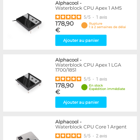
Alphacool
-
Waterblock CPU Apex 1 AM5
5
/
5
-
1
avis
178,90
Rupture
1 à 2 semaines de délai
€
Ajouter au panier
Alphacool
-
Waterblock CPU Apex 1 LGA
1700/1851
5
/
5
-
1
avis
178,90
En stock
Expédition immédiate
€
Ajouter au panier
Alphacool
-
Waterblock CPU Core 1 Argent
5
/
5
-
2
avis