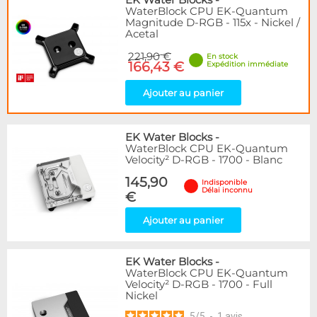
EK Water Blocks
-
WaterBlock CPU EK-Quantum
Magnitude D-RGB - 115x - Nickel /
Acetal
221,90 €
En stock
166,43 €
Expédition immédiate
Ajouter au panier
EK Water Blocks
-
WaterBlock CPU EK-Quantum
Velocity² D-RGB - 1700 - Blanc
145,90
Indisponible
Délai inconnu
€
Ajouter au panier
EK Water Blocks
-
WaterBlock CPU EK-Quantum
Velocity² D-RGB - 1700 - Full
Nickel
5
/
5
-
1
avis