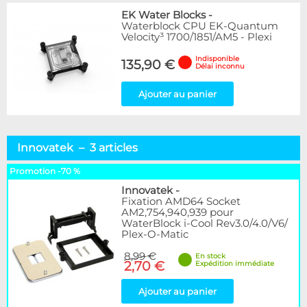
EK Water Blocks
-
Waterblock CPU EK-Quantum
Velocity³ 1700/1851/AM5 - Plexi
Indisponible
135,90 €
Délai inconnu
Ajouter au panier
Innovatek – 3 articles
Promotion -70 %
Innovatek
-
Fixation AMD64 Socket
AM2,754,940,939 pour
WaterBlock i-Cool Rev3.0/4.0/V6/
Plex-O-Matic
8,99 €
En stock
2,70 €
Expédition immédiate
Ajouter au panier