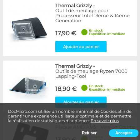
Thermal Grizzly
-
Outil de meulage pour
Processeur Intel 13ème & 14ème
Generation
En stock
17,90 €
Expédition immédiate
Ajouter au panier
Thermal Grizzly
-
Outils de meulage Ryzen 7000
Lapping-Tool
En stock
18,90 €
Expédition immédiate
Ajouter au panier
DocMicro.com utilise un nombre minimal de Cookies afin de
garantir une expérience utilisateur optimale et de permettre
la réalisation de statistiques d'audience.
En savoir plus
Thermal Grizzly
-
Plaque AMD AM5 - Version Courte
Refuser
Accepter
En stock
13,90 €