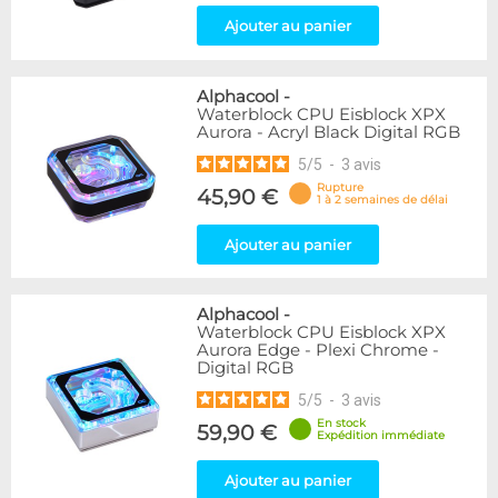
Ajouter au panier
Alphacool
-
Waterblock CPU Eisblock XPX
Aurora - Acryl Black Digital RGB
5
/
5
-
3
avis
Rupture
45,90 €
1 à 2 semaines de délai
Ajouter au panier
Alphacool
-
Waterblock CPU Eisblock XPX
Aurora Edge - Plexi Chrome -
Digital RGB
5
/
5
-
3
avis
En stock
59,90 €
Expédition immédiate
Ajouter au panier