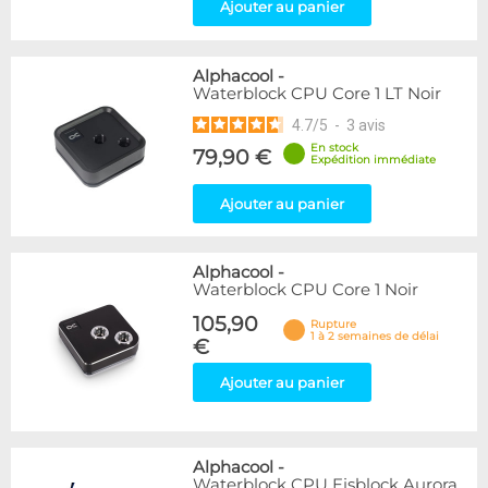
Ajouter au panier
Alphacool
-
Waterblock CPU Core 1 LT Noir
4.7
/
5
-
3
avis
En stock
79,90 €
Expédition immédiate
Ajouter au panier
Alphacool
-
Waterblock CPU Core 1 Noir
105,90
Rupture
1 à 2 semaines de délai
€
Ajouter au panier
Alphacool
-
Waterblock CPU Eisblock Aurora