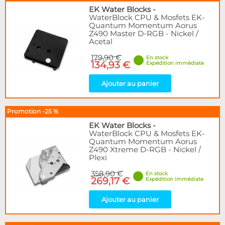
EK Water Blocks
-
WaterBlock CPU & Mosfets EK-
Quantum Momentum Aorus
Z490 Master D-RGB - Nickel /
Acetal
179,90 €
En stock
134,93 €
Expédition immédiate
Ajouter au panier
Promotion -25 %
EK Water Blocks
-
WaterBlock CPU & Mosfets EK-
Quantum Momentum Aorus
Z490 Xtreme D-RGB - Nickel /
Plexi
358,90 €
En stock
269,17 €
Expédition immédiate
Ajouter au panier