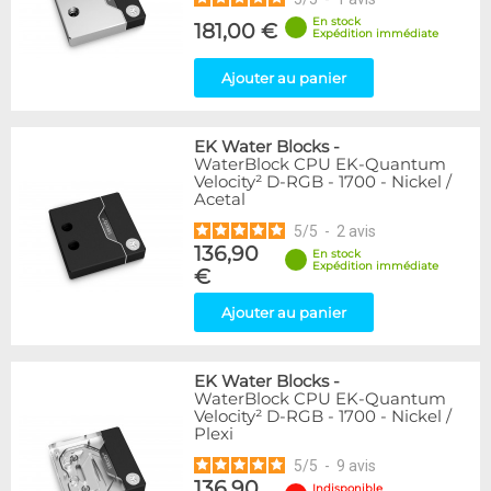
En stock
181,00 €
Expédition immédiate
Ajouter au panier
EK Water Blocks
-
WaterBlock CPU EK-Quantum
Velocity² D-RGB - 1700 - Nickel /
Acetal
5
/
5
-
2
avis
136,90
En stock
Expédition immédiate
€
Ajouter au panier
EK Water Blocks
-
WaterBlock CPU EK-Quantum
Velocity² D-RGB - 1700 - Nickel /
Plexi
5
/
5
-
9
avis
136,90
Indisponible